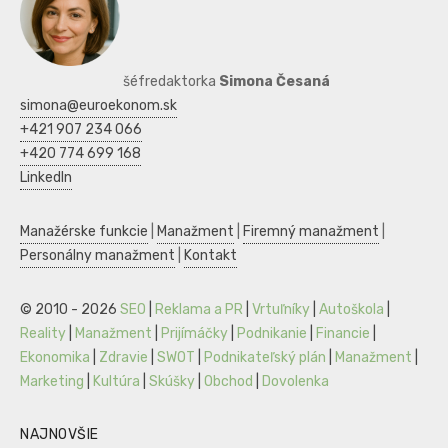
šéfredaktorka
Simona Česaná
simona@euroekonom.sk
+421 907 234 066
+420 774 699 168
LinkedIn
Manažérske funkcie
|
Manažment
|
Firemný manažment
|
Personálny manažment
|
Kontakt
© 2010 - 2026
SEO
|
Reklama a PR
|
Vrtuľníky
|
Autoškola
|
Reality
|
Manažment
|
Prijímáčky
|
Podnikanie
|
Financie
|
Ekonomika
|
Zdravie
|
SWOT
|
Podnikateľský plán
|
Manažment
|
Marketing
|
Kultúra
|
Skúšky
|
Obchod
|
Dovolenka
NAJNOVŠIE