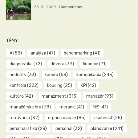
23. 10. 2009
7 komentárov
TÉMY
A
(58)
analýza
(47)
benchmarking
(41)
diagnostika
(72)
dôvera
(33)
financie
(71)
hodnoty
(33)
kariéra
(58)
komunikácia
(243)
kontrola
(222)
koučing
(25)
KPI
(42)
kultúra
(42)
manažment
(313)
manažér
(93)
manažérske hry
(38)
meranie
(41)
MIS
(41)
motivácia
(32)
organizovanie
(85)
osobnosť
(25)
personalistika
(28)
personál
(32)
plánovanie
(241)