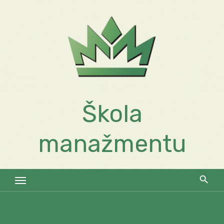
Skip
to
content
Škola
manažmentu