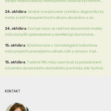
zdrojov financovania by mohla pomôcť znižovať systémové ...
24. októbra
:
Verejné zverejňovanie výsledkov diagnostiky by
mohlo zvýšiť transparentnosť a dôveru akcionárov a zá...
24. októbra
:
Existuje názor, že niektoré ekonomické modely
môžu byť príliš zjednodušené a nereflektujú dostatočne...
15. októbra
:
Aj keď inovácie v metodológiách hodnotenia
môžu prispieť k presnejšiemu odhadu rizík a výnosov, trad...
15. októbra
:
Tradičné MIS môžu zaostávať za požiadavkami
súčasného dynamického obchodného prostredia, kde technol...
KONTAKT