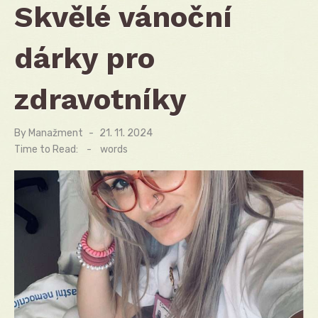
Skvělé vánoční
dárky pro
zdravotníky
By
Manažment
Posted
21. 11. 2024
on
Time to Read:
-
words