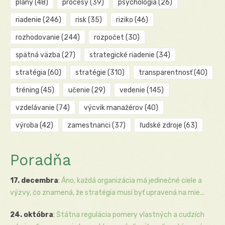
plány
(48)
procesy
(39)
psychológia
(26)
riadenie
(246)
risk
(35)
riziko
(46)
rozhodovanie
(244)
rozpočet
(30)
spätná väzba
(27)
strategické riadenie
(34)
stratégia
(60)
stratégie
(310)
transparentnosť
(40)
tréning
(45)
učenie
(29)
vedenie
(145)
vzdelávanie
(74)
výcvik manažérov
(40)
výroba
(42)
zamestnanci
(37)
ľudské zdroje
(63)
Poradňa
17. decembra
:
Áno, každá organizácia má jedinečné ciele a
výzvy, čo znamená, že stratégia musí byť upravená na mie...
24. októbra
:
Štátna regulácia pomery vlastných a cudzích