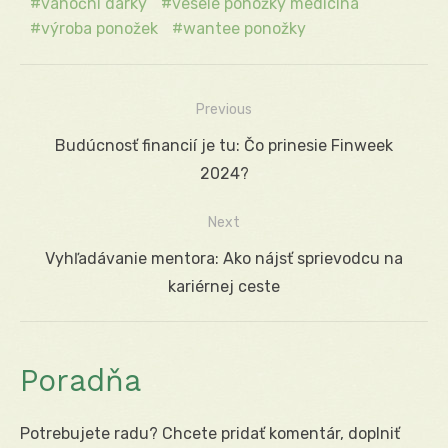
vánoční dárky
veselé ponožky medicína
výroba ponožek
wantee ponožky
Previous
Navigácia
Previous
Budúcnosť financií je tu: Čo prinesie Finweek
v
post:
2024?
článku
Next
Next
Vyhľadávanie mentora: Ako nájsť sprievodcu na
post:
kariérnej ceste
Poradňa
Potrebujete radu? Chcete pridať komentár, doplniť