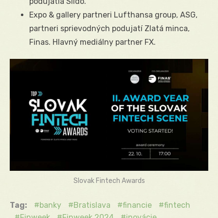
podujatia Slido.
Expo & gallery partneri Lufthansa group, ASG,
partneri sprievodných podujatí Zlatá minca,
Finas. Hlavný mediálny partner FX.
Slovak Fintech Awards
Tag:
banky
Bratislava
financie
fintech
Finweek
Finweek 2024
inovácie