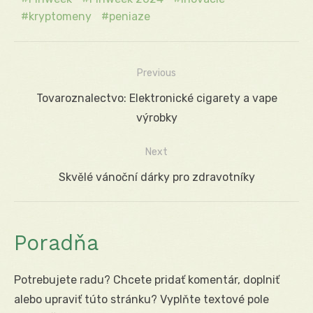
kryptomeny
peniaze
Previous
Navigácia
Previous
Tovaroznalectvo: Elektronické cigarety a vape
v
post:
výrobky
článku
Next
Next
Skvělé vánoční dárky pro zdravotníky
post:
Poradňa
Potrebujete radu? Chcete pridať komentár, doplniť
alebo upraviť túto stránku? Vyplňte textové pole