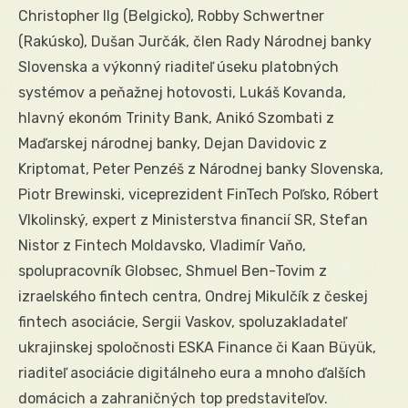
Christopher Ilg (Belgicko), Robby Schwertner
(Rakúsko), Dušan Jurčák, člen Rady Národnej banky
Slovenska a výkonný riaditeľ úseku platobných
systémov a peňažnej hotovosti, Lukáš Kovanda,
hlavný ekonóm Trinity Bank, Anikó Szombati z
Maďarskej národnej banky, Dejan Davidovic z
Kriptomat, Peter Penzéš z Národnej banky Slovenska,
Piotr Brewinski, viceprezident FinTech Poľsko, Róbert
Vlkolinský, expert z Ministerstva financií SR, Stefan
Nistor z Fintech Moldavsko, Vladimír Vaňo,
spolupracovník Globsec, Shmuel Ben-Tovim z
izraelského fintech centra, Ondrej Mikulčík z českej
fintech asociácie, Sergii Vaskov, spoluzakladateľ
ukrajinskej spoločnosti ESKA Finance či Kaan Büyük,
riaditeľ asociácie digitálneho eura a mnoho ďalších
domácich a zahraničných top predstaviteľov.