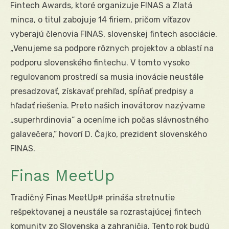
Fintech Awards, ktoré organizuje FINAS a Zlatá
minca, o titul zabojuje 14 firiem, pričom víťazov
vyberajú členovia FINAS, slovenskej fintech asociácie.
„Venujeme sa podpore rôznych projektov a oblastí na
podporu slovenského fintechu. V tomto vysoko
regulovanom prostredí sa musia inovácie neustále
presadzovať, získavať prehľad, spĺňať predpisy a
hľadať riešenia. Preto našich inovátorov nazývame
„superhrdinovia“ a oceníme ich počas slávnostného
galavečera,” hovorí D. Čajko, prezident slovenského
FINAS.
Finas MeetUp
Tradičný Finas MeetUp# prináša stretnutie
rešpektovanej a neustále sa rozrastajúcej fintech
komunity zo Slovenska a zahraničia. Tento rok budú