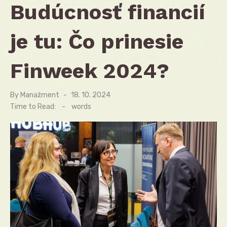
Budúcnosť financií
je tu: Čo prinesie
Finweek 2024?
By
Manažment
Posted
18. 10. 2024
on
Time to Read:
-
words