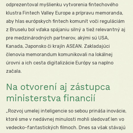
odprezentoval myšlienku vytvorenia fintechového
klustra Fintech Valley Europe a prípravu memoranda,
aby hlas európskych fintech komunít voči reguláciám
z Bruselu bol vďaka spájaniu silný a tiež relevantný aj
pre medzinárodných partnerov, akými sú USA,
Kanada, Japonsko či krajín ASEAN. Zakladajúci
členovia memorandum komunikovali na lokálnej
úrovni a ich cesta digitalizácie Európy sa naplno
začala.
Na otvorení aj zástupca
ministerstva financií
„Rozvoj umelej inteligencie so sebou prináša inovácie,
ktoré sme v nedávnej minulosti mohli sledovať len vo
vedecko-fantastických filmoch. Dnes sa však stávajú