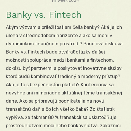
Finweek 2024
Banky vs. Fintech
Akým výzvam a príležitostiam čelia banky? Aká je ich
úloha v strednodobom horizonte a ako sa mení v
dynamickom finančnom prostredí? Panelová diskusia
Banky vs. Fintech bude otvárať otázky ďalšej
možnosti spolupráce medzi bankami a fintechom,
dokážu byť partnermi a poskytovať inovatívne služby,
ktoré budú kombinovať tradičný a moderný prístup?
Ako je to s bezpečnosťou platieb? Konferencia sa
nevyhne ani mimoriadne aktuálnej téme transakčnej
dane. Ako sa pripravujú podnikatelia na novú
transakčnú daň a čo ich všetko čaká? Zo štatistík
vyplýva, že takmer 80 % transakcií sa uskutočňuje
prostredníctvom mobilného bankovníctva, zákazníci