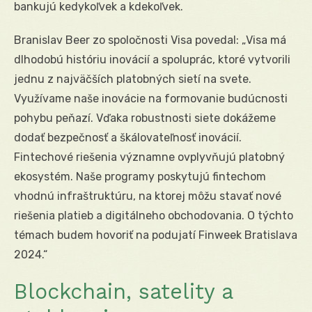
bankujú kedykoľvek a kdekoľvek.
Branislav Beer zo spoločnosti Visa povedal: „Visa má
dlhodobú históriu inovácií a spoluprác, ktoré vytvorili
jednu z najväčších platobných sietí na svete.
Využívame naše inovácie na formovanie budúcnosti
pohybu peňazí. Vďaka robustnosti siete dokážeme
dodať bezpečnosť a škálovateľnosť inovácií.
Fintechové riešenia významne ovplyvňujú platobný
ekosystém. Naše programy poskytujú fintechom
vhodnú infraštruktúru, na ktorej môžu stavať nové
riešenia platieb a digitálneho obchodovania. O týchto
témach budem hovoriť na podujatí Finweek Bratislava
2024.“
Blockchain, satelity a