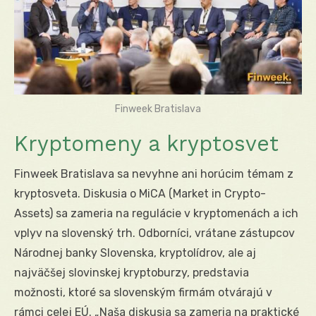
Finweek Bratislava
Kryptomeny a kryptosvet
Finweek Bratislava sa nevyhne ani horúcim témam z
kryptosveta. Diskusia o MiCA (Market in Crypto-
Assets) sa zameria na regulácie v kryptomenách a ich
vplyv na slovenský trh. Odborníci, vrátane zástupcov
Národnej banky Slovenska, kryptolídrov, ale aj
najväčšej slovinskej kryptoburzy, predstavia
možnosti, ktoré sa slovenským firmám otvárajú v
rámci celej EÚ. „Naša diskusia sa zameria na praktické