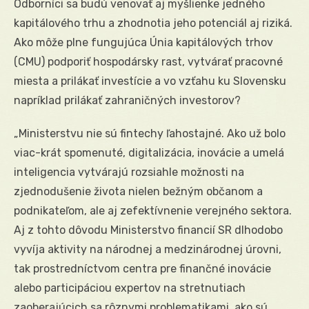
Odborníci sa budú venovať aj myšlienke jedného
kapitálového trhu a zhodnotia jeho potenciál aj riziká.
Ako môže plne fungujúca Únia kapitálových trhov
(CMU) podporiť hospodársky rast, vytvárať pracovné
miesta a prilákať investície a vo vzťahu ku Slovensku
napríklad prilákať zahraničných investorov?
„Ministerstvu nie sú fintechy ľahostajné. Ako už bolo
viac-krát spomenuté, digitalizácia, inovácie a umelá
inteligencia vytvárajú rozsiahle možnosti na
zjednodušenie života nielen bežným občanom a
podnikateľom, ale aj zefektívnenie verejného sektora.
Aj z tohto dôvodu Ministerstvo financií SR dlhodobo
vyvíja aktivity na národnej a medzinárodnej úrovni,
tak prostredníctvom centra pre finančné inovácie
alebo participáciou expertov na stretnutiach
zaoberajúcich sa rôznymi problematikami, ako sú