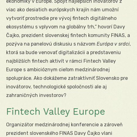
ekonomiky v Európe. Spojiť najlepších inovátorov z
viac ako desiatich európskych krajín nám umožní
vytvoriť prostredie pre vývoj fintech digitálneho
ekosystému s vplyvom na globálny trh,“ hovorí Davy
Čajko, prezident slovenskej fintech komunity FINAS, a
pozýva na panelovú diskusiu s názvom
Európa v srdci
,
ktorá sa bude venovať digitalizácii a predstaveniu
najbližších fintech aktivít v rámci Fintech Valley
Europe s ambicióznym cieľom medzinárodnej
spolupráce. Ako dokážeme zatraktívniť Slovensko pre
inovátorov, technologické spoločnosti ale aj
zahraničných investorov?
Fintech Valley Europe
Organizátor medzinárodnej konferencie a zároveň
prezident slovenského FINAS Davy Čajko vlani