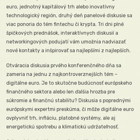
euro, jednotný kapitálový trh alebo inovatívny
technologický región, druhý deň panelové diskusie sa
viac ponoria do tém fintechu či krypta. Tri dni plné
špičkových prednášok, interaktívnych diskusií a
networkingových podujatí vám umožnia nadviazať
nové kontakty a inšpirovať sa najlepšími z najlepších.
Otváracia diskusia prvého konferenčného dňa sa
zameria na jednu z najkontroverznejších tém –
digitálne euro. Je to skutočne budúcnosť európskeho
finančného sektora alebo len ďalšia hrozba pre
súkromie a finančnú stabilitu? Diskusia s poprednými
európskymi expertmi preskúma, či môže digitálne euro
ovplyvniť trh, infláciu, platobné systémy, ale aj
energetickú spotrebu a klimatickú udržateľnosť.