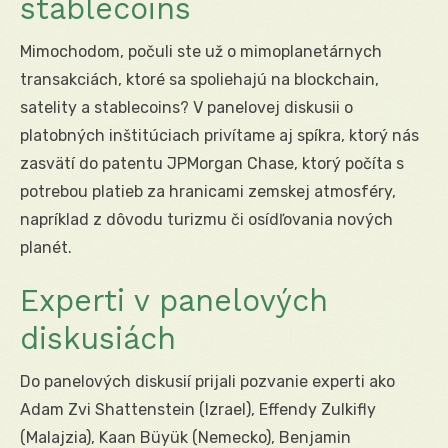
stablecoins
Mimochodom, počuli ste už o mimoplanetárnych
transakciách, ktoré sa spoliehajú na blockchain,
satelity a stablecoins? V panelovej diskusii o
platobných inštitúciach privítame aj spíkra, ktorý nás
zasvätí do patentu JPMorgan Chase, ktorý počíta s
potrebou platieb za hranicami zemskej atmosféry,
napríklad z dôvodu turizmu či osídľovania nových
planét.
Experti v panelových
diskusiách
Do panelových diskusií prijali pozvanie experti ako
Adam Zvi Shattenstein (Izrael), Effendy Zulkifly
(Malajzia), Kaan Büyük (Nemecko), Benjamin