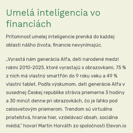
Umelá inteligencia vo
financiách
Prítomnosť umelej inteligencie preniká do každej
oblasti nášho života, financie nevynímajúc.
„Vyrastá nám generácia Alfa, deti narodené medzi
rokmi 2010-2025, ktoré vyrastajú s obrazovkami, 75 %
z nich má vlastný smartfón do 9 roku veku a 49 %
vlastní tablet. Podľa výskumom, deti generácie Alfa v
susednej Českej republike strávia priemerne 3 hodiny
a 30 minút denne pri obrazovkách, čo je ľahko pod
celosvetovým priemerom. Trendom sú virtuálne
priateľstvá, hranie hier, vzdelávací obsah, sociálne
médiá,“ hovorí Martin Horváth zo spoločnosti Elevon.io