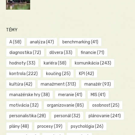
TÉMY
A
(58)
analýza
(47)
benchmarking
(41)
diagnostika
(72)
dôvera
(33)
financie
(71)
hodnoty
(33)
kariéra
(58)
komunikácia
(243)
kontrola
(222)
koučing
(25)
KPI
(42)
kultúra
(42)
manažment
(313)
manažér
(93)
manažérske hry
(38)
meranie
(41)
MIS
(41)
motivácia
(32)
organizovanie
(85)
osobnosť
(25)
personalistika
(28)
personál
(32)
plánovanie
(241)
plány
(48)
procesy
(39)
psychológia
(26)