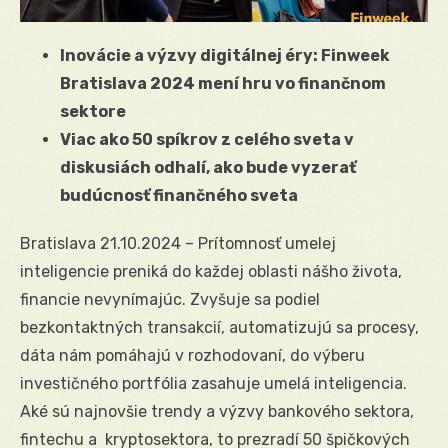
Inovácie a výzvy digitálnej éry: Finweek
Bratislava 2024 mení hru vo finančnom
sektore
Viac ako 50 spíkrov z celého sveta v
diskusiách odhalí, ako bude vyzerať
budúcnosť finančného sveta
Bratislava 21.10.2024 – Prítomnosť umelej
inteligencie preniká do každej oblasti nášho života,
financie nevynímajúc. Zvyšuje sa podiel
bezkontaktných transakcií, automatizujú sa procesy,
dáta nám pomáhajú v rozhodovaní, do výberu
investičného portfólia zasahuje umelá inteligencia.
Aké sú najnovšie trendy a výzvy bankového sektora,
fintechu a kryptosektora, to prezradí 50 špičkových