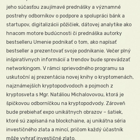
jeho súčasťou zaujímavé prednášky a významné
postrehy odborníkov o podpore a spolupráci bánk a
startupov, digitalizácii pôžičiek, dátovej analytike ako
hnacom motore budúcnosti či prednáška autorky
bestselleru Umenie podnikať o tom, ako napísať
bestseller a prezentovať svoje podnikanie. Večer plný
inšpiratívnych informácií a trendov bude sprevádzať
networkingom. V rámci sprievodného programu sa
uskutoční aj prezentácia novej knihy o kryptomenách,
najznámejších kryptopodvodoch a pojmoch z
kryptosveta s Mgr. Natáliou Michalovovou, ktorá je
špičkovou odborníčkou na kryptopodvody. Zároveň
bude prebiehať expo unikátnych obrazov – šatiek,
ktoré sú zapísaná na blockchaine, aj unikátna séria
investičného zlata a mincí, pričom každý účastník
môže vyhrať investičné zlato.