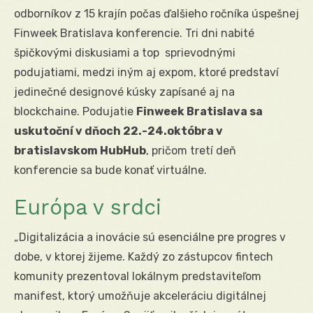
odborníkov z 15 krajín počas ďalšieho ročníka úspešnej
Finweek Bratislava konferencie. Tri dni nabité
špičkovými diskusiami a top sprievodnými
podujatiami, medzi iným aj expom, ktoré predstaví
jedinečné designové kúsky zapísané aj na
blockchaine. Podujatie
Finweek Bratislava sa
uskutoční v dňoch 22.-24.októbra v
bratislavskom HubHub
, pričom tretí deň
konferencie sa bude konať virtuálne.
Európa v srdci
„Digitalizácia a inovácie sú esenciálne pre progres v
dobe, v ktorej žijeme. Každý zo zástupcov fintech
komunity prezentoval lokálnym predstaviteľom
manifest, ktorý umožňuje akceleráciu digitálnej