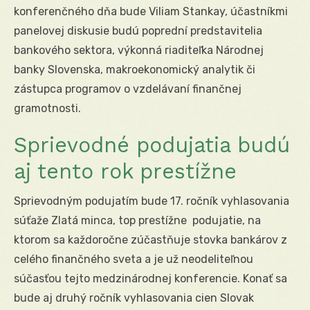
konferenčného dňa bude Viliam Stankay, účastníkmi
panelovej diskusie budú poprední predstavitelia
bankového sektora, výkonná riaditeľka Národnej
banky Slovenska, makroekonomický analytik či
zástupca programov o vzdelávaní finančnej
gramotnosti.
Sprievodné podujatia budú
aj tento rok prestížne
Sprievodným podujatím bude 17. ročník vyhlasovania
súťaže Zlatá minca, top prestížne podujatie, na
ktorom sa každoročne zúčastňuje stovka bankárov z
celého finančného sveta a je už neodeliteľnou
súčasťou tejto medzinárodnej konferencie. Konať sa
bude aj druhý ročník vyhlasovania cien Slovak