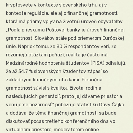
kryptosvete v kontexte slovenského trhu aj v
kontexte regulácie, ale aj o finančnej gramotnosti,
ktorá má priamy vplyv na životnú úroveň obyvateľov.
„Podľa prieskumu Poštovej banky je úroveň finančnej
gramotnosti Slovákov stále pod priemerom Európskej
únie. Napriek tomu, že 80 % respondentov verí, že
rozumejú otázkam peňazí, realita je často iná.
Medzinárodné hodnotenia študentov (PISA) odhaľujú,
že až 34,7 % slovenských študentov zápasí so
základnými finančnými otázkami. Finančná
gramotnosť súvisí s kvalitou života, rodín a
nasledujúcich generácií, preto jej dávame priestor a
venujeme pozornosť,“ približuje štatistiku Davy Čajko
a dodáva, že téma finančnej gramotnosti sa bude
diskutovať počas tretieho konferenčného dňa vo
virtuálnom priestore, moderátorom online