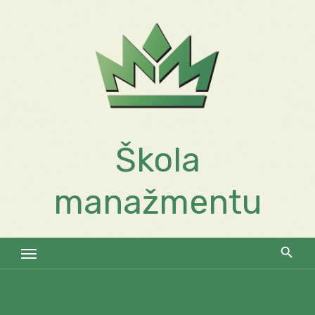
Skip
to
content
Škola
manažmentu