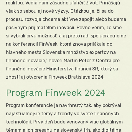
realitou. Vedia nám zásadne uľahčiť život. Prinášajú
však so sebou aj nové výzvy. Otázkou je, či sa do
procesu rozvoja chceme aktívne zapojiť alebo budeme
pasívnym prijímateľom inovácií. Pevne verím, že sme
si vybrali prvú možnosť, a aj preto radi spolupracujeme
na konferencií FinWeek, ktorá znova prilákala do
hlavného mesta Slovenska množstvo expertov na
finančné inovácie,“ hovorí Martin Peter z Centra pre
finančné inovácie Ministerstva financií SR, ktorý sa
zhostí aj otvorenia Finweek Bratislava 2024.
Program Finweek 2024
Program konferencie je navrhnutý tak, aby pokrýval
najaktuálnejšie témy a trendy vo svete finančných
technológií. Prvý deň bude venovaný viac globálnym
témam a ich presahu na slovenský trh, ako digitálne