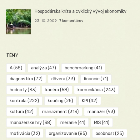
Hospodárska kríza a cyklický vývoj ekonomiky
23. 10. 2009
7 komentárov
TÉMY
A
(58)
analýza
(47)
benchmarking
(41)
diagnostika
(72)
dôvera
(33)
financie
(71)
hodnoty
(33)
kariéra
(58)
komunikácia
(243)
kontrola
(222)
koučing
(25)
KPI
(42)
kultúra
(42)
manažment
(313)
manažér
(93)
manažérske hry
(38)
meranie
(41)
MIS
(41)
motivácia
(32)
organizovanie
(85)
osobnosť
(25)