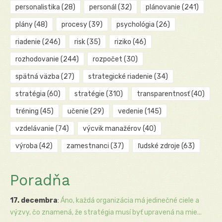
personalistika
(28)
personál
(32)
plánovanie
(241)
plány
(48)
procesy
(39)
psychológia
(26)
riadenie
(246)
risk
(35)
riziko
(46)
rozhodovanie
(244)
rozpočet
(30)
spätná väzba
(27)
strategické riadenie
(34)
stratégia
(60)
stratégie
(310)
transparentnosť
(40)
tréning
(45)
učenie
(29)
vedenie
(145)
vzdelávanie
(74)
výcvik manažérov
(40)
výroba
(42)
zamestnanci
(37)
ľudské zdroje
(63)
Poradňa
17. decembra
:
Áno, každá organizácia má jedinečné ciele a
výzvy, čo znamená, že stratégia musí byť upravená na mie...