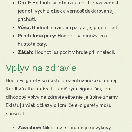
Chuť:
Hodnotí sa intenzita chuti, vyváženosť
jednotlivých zložiek a vernosť deklarovanej
príchuti.
Vôňa:
Hodnotí sa aróma pary a jej príjemnosť.
Produkcia pary:
Hodnotí sa množstvo a
hustota pary.
Záťah:
Hodnotí sa pocit v hrdle pri inhalácii.
Vplyv na zdravie
Hoci e-cigarety sú často prezentované ako menej
škodlivá alternatíva k tradičným cigaretám, ich
dlhodobý vplyv na zdravie ešte nie je úplne známy.
Existujú však dôkazy o tom, že e-cigarety môžu
spôsobiť:
Závislosť:
Nikotín v e-liquide je návykový.