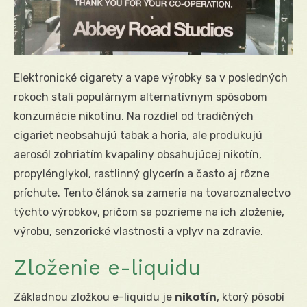
Elektronické cigarety a vape výrobky sa v posledných
rokoch stali populárnym alternatívnym spôsobom
konzumácie nikotínu. Na rozdiel od tradičných
cigariet neobsahujú tabak a horia, ale produkujú
aerosól zohriatím kvapaliny obsahujúcej nikotín,
propylénglykol, rastlinný glycerín a často aj rôzne
príchute. Tento článok sa zameria na tovaroznalectvo
týchto výrobkov, pričom sa pozrieme na ich zloženie,
výrobu, senzorické vlastnosti a vplyv na zdravie.
Zloženie e-liquidu
Základnou zložkou e-liquidu je
nikotín
, ktorý pôsobí