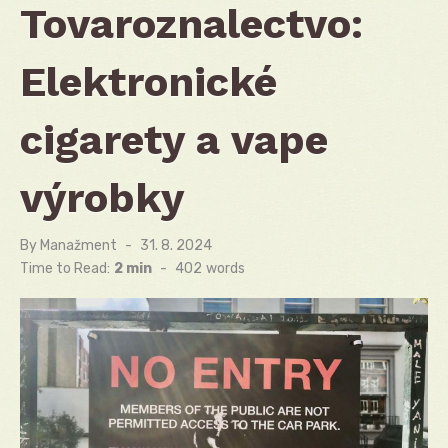
Tovaroznalectvo:
Elektronické
cigarety a vape
výrobky
By
Manažment
Posted
31. 8. 2024
on
Time to Read:
2 min
-
402
words