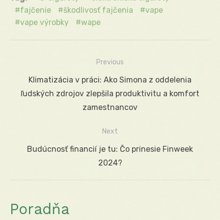
fajčenie
škodlivosť fajčenia
vape
vape výrobky
wape
Previous
Navigácia
Previous
Klimatizácia v práci: Ako Simona z oddelenia
v
post:
ľudských zdrojov zlepšila produktivitu a komfort
článku
zamestnancov
Next
Next
Budúcnosť financií je tu: Čo prinesie Finweek
post:
2024?
Poradňa