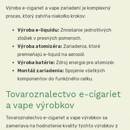
Výroba e-cigariet a vape zariadení je komplexný
proces, ktorý zahŕňa niekoľko krokov:
Výroba e-liquidu:
Zmiešanie jednotlivých
zložiek v presných pomeroch.
Výroba atomizéra:
Zariadenia, ktoré
premieňajú e-liquid na aerosól.
Výroba batérie:
Zdroj energie pre atomizér.
Montáž zariadenia:
Spojenie všetkých
komponentov do funkčného celku.
Tovaroznalectvo e-cigariet
a vape výrobkov
Tovaroznalectvo e-cigariet a vape výrobkov sa
zameriava na hodnotenie kvality týchto výrobkov z