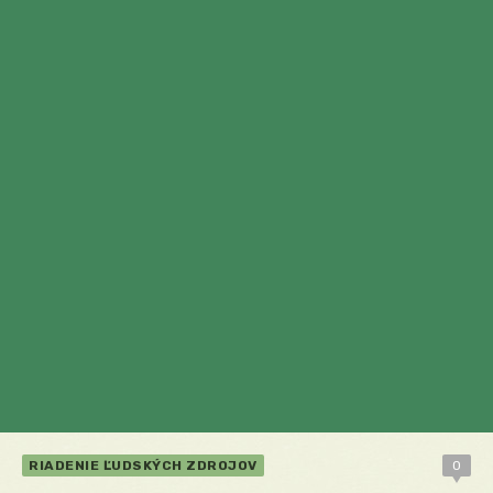
RIADENIE ĽUDSKÝCH ZDROJOV
0