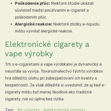
Poškodenie pľúc:
Niektoré štúdie ukázali
súvislosť medzi používaním e-cigariet a
poškodením pľúc.
Alergické reakcie:
Niektoré zložky e-liquidu
môžu vyvolať alergické reakcie.
Elektronické cigarety a
vape výrobky
Trh s e-cigaretami a vape výrobkami je dynamický a
neustále sa vyvíja. Tovaroznalectvo týchto výrobkov
hrá dôležitú úlohu pri zabezpečovaní ich kvality a
bezpečnosti. Je však dôležité si uvedomiť, že aj keď e-
cigarety môžu byť menej škodlivé ako tradičné
cigarety, nie sú úplne bez rizika.
Tag:
e-cigarety
elektronické cigarety