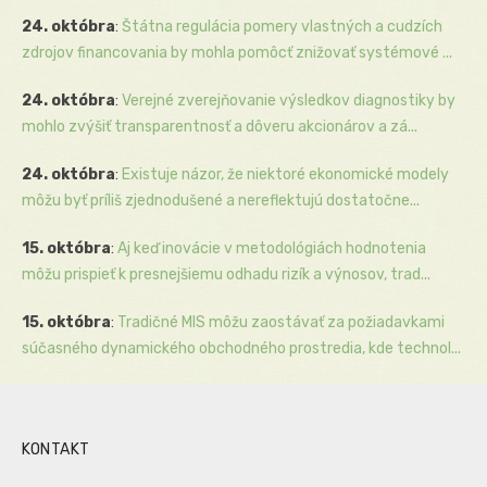
24. októbra
:
Štátna regulácia pomery vlastných a cudzích
zdrojov financovania by mohla pomôcť znižovať systémové ...
24. októbra
:
Verejné zverejňovanie výsledkov diagnostiky by
mohlo zvýšiť transparentnosť a dôveru akcionárov a zá...
24. októbra
:
Existuje názor, že niektoré ekonomické modely
môžu byť príliš zjednodušené a nereflektujú dostatočne...
15. októbra
:
Aj keď inovácie v metodológiách hodnotenia
môžu prispieť k presnejšiemu odhadu rizík a výnosov, trad...
15. októbra
:
Tradičné MIS môžu zaostávať za požiadavkami
súčasného dynamického obchodného prostredia, kde technol...
KONTAKT