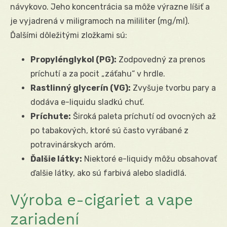
návykovo. Jeho koncentrácia sa môže výrazne líšiť a
je vyjadrená v miligramoch na mililiter (mg/ml).
Ďalšími dôležitými zložkami sú:
Propylénglykol (PG):
Zodpovedný za prenos
príchutí a za pocit „záťahu“ v hrdle.
Rastlinný glycerín (VG):
Zvyšuje tvorbu pary a
dodáva e-liquidu sladkú chuť.
Príchute:
Široká paleta príchutí od ovocných až
po tabakových, ktoré sú často vyrábané z
potravinárskych aróm.
Ďalšie látky:
Niektoré e-liquidy môžu obsahovať
ďalšie látky, ako sú farbivá alebo sladidlá.
Výroba e-cigariet a vape
zariadení