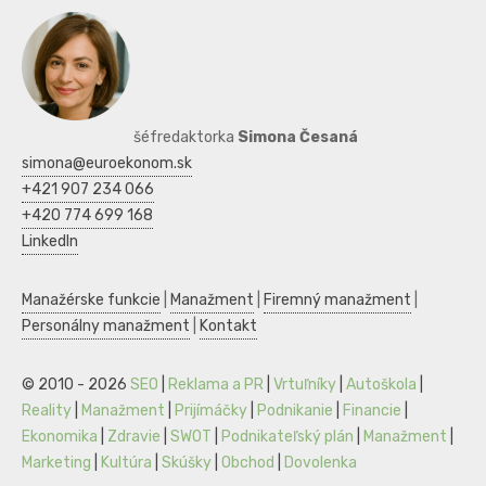
šéfredaktorka
Simona Česaná
simona@euroekonom.sk
+421 907 234 066
+420 774 699 168
LinkedIn
Manažérske funkcie
|
Manažment
|
Firemný manažment
|
Personálny manažment
|
Kontakt
© 2010 - 2026
SEO
|
Reklama a PR
|
Vrtuľníky
|
Autoškola
|
Reality
|
Manažment
|
Prijímáčky
|
Podnikanie
|
Financie
|
Ekonomika
|
Zdravie
|
SWOT
|
Podnikateľský plán
|
Manažment
|
Marketing
|
Kultúra
|
Skúšky
|
Obchod
|
Dovolenka