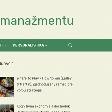
a manažmentu
NT
PERSONALISTIKA
JNOVŠIE
Where to Play / How to Win (Lafley
& Martin): Zjednodušený rámec pre
voľbu stratégie
Kognitívna ekonómia a dôchodok: