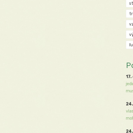
s
t
v
v
ľ
P
17.
jed
mus
24.
vla
moh
24.