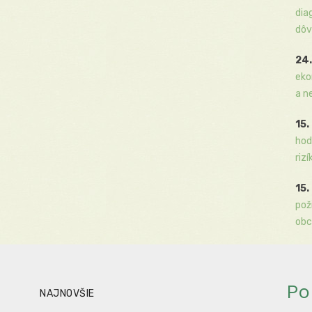
dia
dôv
24.
eko
a n
15.
hod
rizí
15.
pož
obc
Po
NAJNOVŠIE