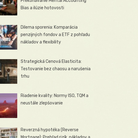
Prekonávanie Mental Accounting
Bias a ilúzie hotovosti
Dilema sporenia: Komparácia
penzijných fondov a ETF z pohľadu
nákladov a flexibility
Strategická Cenová Elasticita:
Testovanie bez chaosu a narušenia
trhu
Riadenie kvality: Normy ISO, TQM a
neustále zlepšovanie
Reverzná hypotéka (Reverse
Mortgage): Prehľad rizík, nákladov a