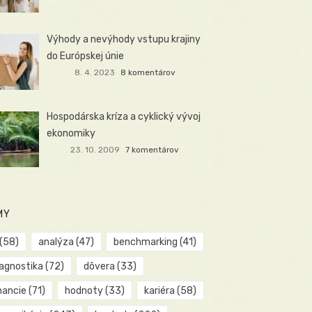
Výhody a nevýhody vstupu krajiny
do Európskej únie
8. 4. 2023
8 komentárov
Hospodárska kríza a cyklický vývoj
ekonomiky
23. 10. 2009
7 komentárov
MY
(58)
analýza
(47)
benchmarking
(41)
iagnostika
(72)
dôvera
(33)
nancie
(71)
hodnoty
(33)
kariéra
(58)