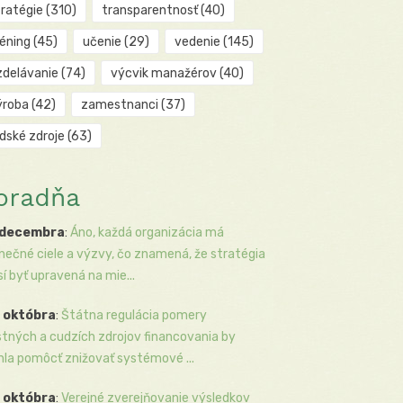
tratégie
(310)
transparentnosť
(40)
réning
(45)
učenie
(29)
vedenie
(145)
zdelávanie
(74)
výcvik manažérov
(40)
ýroba
(42)
zamestnanci
(37)
udské zdroje
(63)
oradňa
 decembra
:
Áno, každá organizácia má
inečné ciele a výzvy, čo znamená, že stratégia
í byť upravená na mie...
 októbra
:
Štátna regulácia pomery
stných a cudzích zdrojov financovania by
la pomôcť znižovať systémové ...
 októbra
:
Verejné zverejňovanie výsledkov