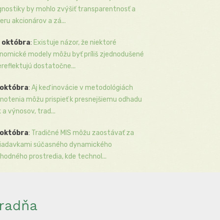
gnostiky by mohlo zvýšiť transparentnosť a
eru akcionárov a zá...
 októbra
:
Existuje názor, že niektoré
nomické modely môžu byť príliš zjednodušené
ereflektujú dostatočne...
 októbra
:
Aj keď inovácie v metodológiách
notenia môžu prispieť k presnejšiemu odhadu
k a výnosov, trad...
 októbra
:
Tradičné MIS môžu zaostávať za
iadavkami súčasného dynamického
hodného prostredia, kde technol...
radňa