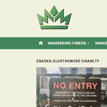
Skip
to
content
home
MANAŽÉRSKE FUNKCIE
MANA
ZNAČKA:
ELEKTRONICKÉ CIGARETY