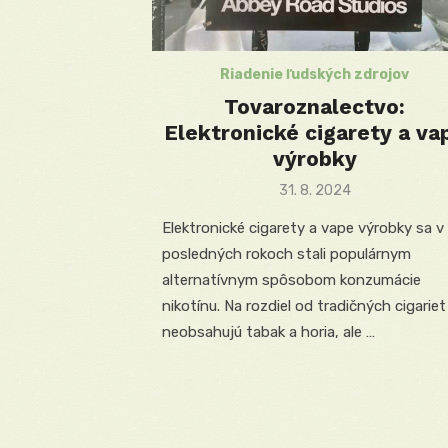
Riadenie ľudských zdrojov
Tovaroznalectvo:
Elektronické cigarety a va
výrobky
Posted
31. 8. 2024
on
Elektronické cigarety a vape výrobky sa v
posledných rokoch stali populárnym
alternatívnym spôsobom konzumácie
nikotínu. Na rozdiel od tradičných cigariet
neobsahujú tabak a horia, ale …