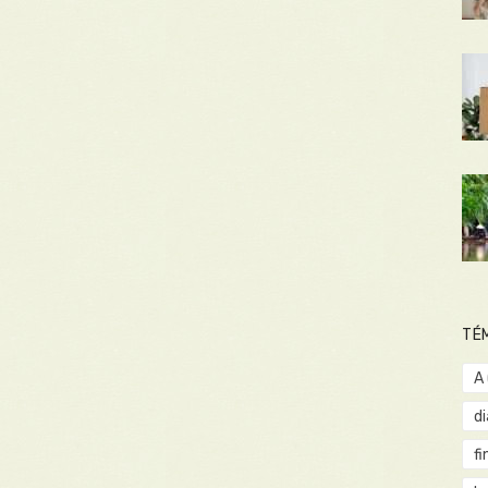
TÉ
A
d
fi