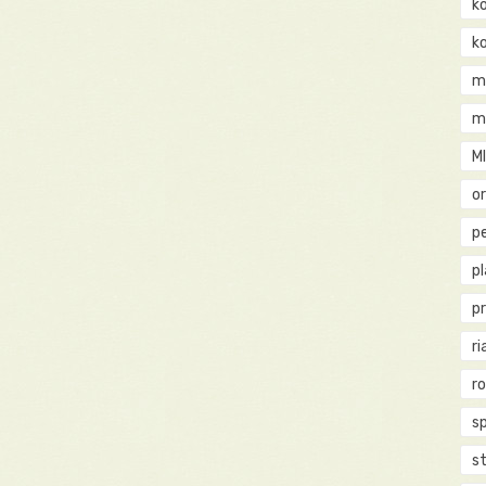
k
k
m
m
M
o
pe
p
p
ri
r
s
st