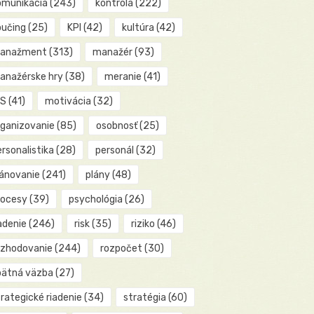
omunikácia
(243)
kontrola
(222)
oučing
(25)
KPI
(42)
kultúra
(42)
anažment
(313)
manažér
(93)
anažérske hry
(38)
meranie
(41)
IS
(41)
motivácia
(32)
rganizovanie
(85)
osobnosť
(25)
rsonalistika
(28)
personál
(32)
lánovanie
(241)
plány
(48)
rocesy
(39)
psychológia
(26)
adenie
(246)
risk
(35)
riziko
(46)
ozhodovanie
(244)
rozpočet
(30)
pätná väzba
(27)
rategické riadenie
(34)
stratégia
(60)