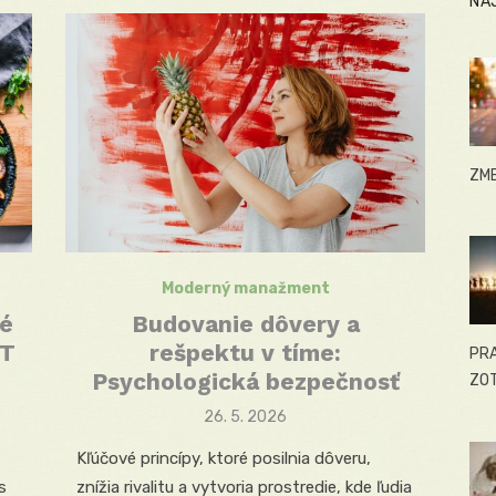
NA
ZME
Moderný manažment
ké
Budovanie dôvery a
WT
rešpektu v tíme:
PRA
Psychologická bezpečnosť
ZOT
Posted
26. 5. 2026
on
T
Kľúčové princípy, ktoré posilnia dôveru,
s
znížia rivalitu a vytvoria prostredie, kde ľudia