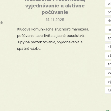
p
vyjednávanie a aktívne
počúvanie
p
Posted
14. 11. 2025
ri
d;
on
Kľúčové komunikačné zručnosti manažéra:
r
počúvanie, asertivita a jasné posolstvá.
s
Tipy na prezentovanie, vyjednávanie a
st
spätnú väzbu.
s
t
v
v
ľ