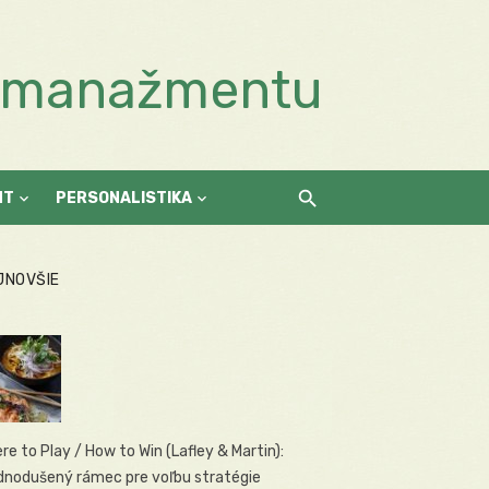
a manažmentu
NT
PERSONALISTIKA
JNOVŠIE
re to Play / How to Win (Lafley & Martin):
dnodušený rámec pre voľbu stratégie