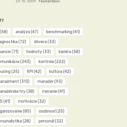
23. 10. 2009
7 komentárov
MY
(58)
analýza
(47)
benchmarking
(41)
iagnostika
(72)
dôvera
(33)
nancie
(71)
hodnoty
(33)
kariéra
(58)
omunikácia
(243)
kontrola
(222)
oučing
(25)
KPI
(42)
kultúra
(42)
anažment
(313)
manažér
(93)
anažérske hry
(38)
meranie
(41)
IS
(41)
motivácia
(32)
rganizovanie
(85)
osobnosť
(25)
rsonalistika
(28)
personál
(32)