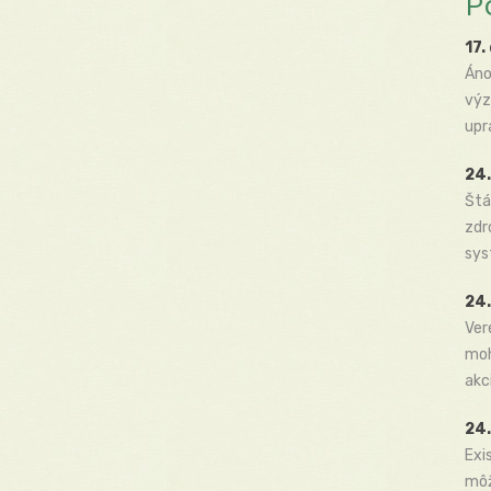
P
17.
Áno
výz
upr
24.
Štá
zdr
sys
24.
Ver
moh
akc
24.
Exi
môž