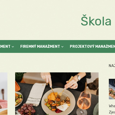
Škol
ŽMENT
FIREMNÝ MANAŽMENT
PROJEKTOVÝ MANAŽME
NA
Whe
Zje