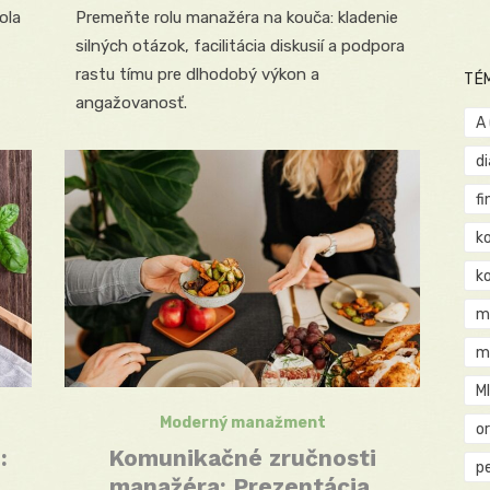
ola
Premeňte rolu manažéra na kouča: kladenie
silných otázok, facilitácia diskusií a podpora
rastu tímu pre dlhodobý výkon a
TÉ
angažovanosť.
A
d
fi
k
k
m
m
M
Moderný manažment
o
:
Komunikačné zručnosti
pe
manažéra: Prezentácia,