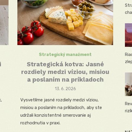
Str
cha
Strategický manažment
Ria
zle
i
Strategická kotva: Jasné
rozdiely medzi víziou, misiou
a poslaním na príkladoch
Posted
13. 6. 2026
on
,
Vysvetlíme jasné rozdiely medzi víziou,
Rev
misiou a poslaním na príkladoch, aby ste
riz
udržali konzistentné smerovanie aj
rozhodnutia v praxi.