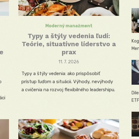
Moderný manažment
Typy a štýly vedenia ľudí:
Kog
Teórie, situatívne líderstvo a
Men
e
prax
Posted
11. 7. 2026
on
Typy a štýly vedenia: ako prispôsobiť
o
prístup ľuďom a situácii. Výhody, nevýhody
a cvičenia na rozvoj flexibilného leadershipu.
Dil
áci
ETF