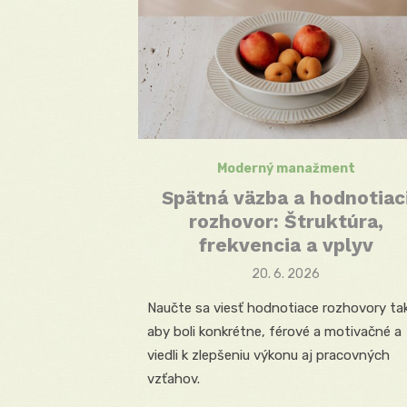
Moderný manažment
Spätná väzba a hodnotiac
rozhovor: Štruktúra,
frekvencia a vplyv
Posted
20. 6. 2026
on
Naučte sa viesť hodnotiace rozhovory tak
aby boli konkrétne, férové a motivačné a
viedli k zlepšeniu výkonu aj pracovných
vzťahov.