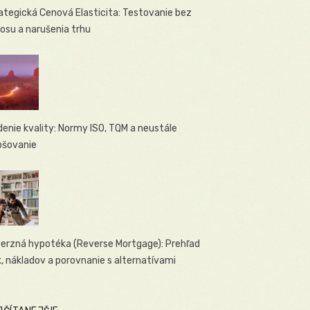
ategická Cenová Elasticita: Testovanie bez
osu a narušenia trhu
denie kvality: Normy ISO, TQM a neustále
pšovanie
erzná hypotéka (Reverse Mortgage): Prehľad
ík, nákladov a porovnanie s alternatívami