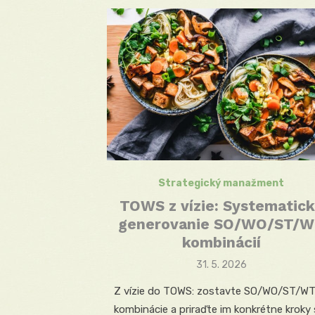
Strategický manažment
TOWS z vízie: Systematic
generovanie SO/WO/ST/
kombinácií
Posted
31. 5. 2026
on
Z vízie do TOWS: zostavte SO/WO/ST/W
kombinácie a priraďte im konkrétne kroky 