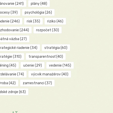
lánovanie
(241)
plány
(48)
rocesy
(39)
psychológia
(26)
adenie
(246)
risk
(35)
riziko
(46)
ozhodovanie
(244)
rozpočet
(30)
pätná väzba
(27)
rategické riadenie
(34)
stratégia
(60)
tratégie
(310)
transparentnosť
(40)
réning
(45)
učenie
(29)
vedenie
(145)
zdelávanie
(74)
výcvik manažérov
(40)
ýroba
(42)
zamestnanci
(37)
udské zdroje
(63)