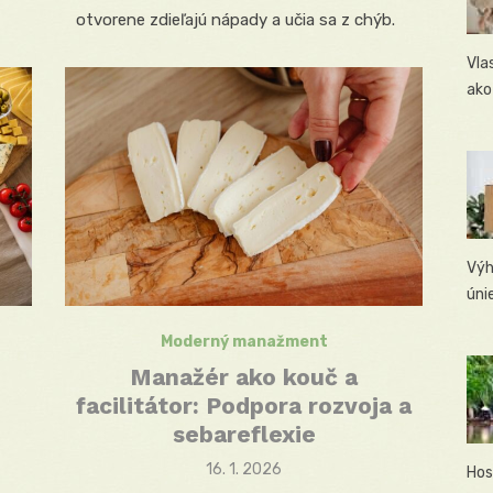
otvorene zdieľajú nápady a učia sa z chýb.
Vla
ako
Výh
úni
Moderný manažment
Manažér ako kouč a
facilitátor: Podpora rozvoja a
sebareflexie
Posted
16. 1. 2026
Hos
on