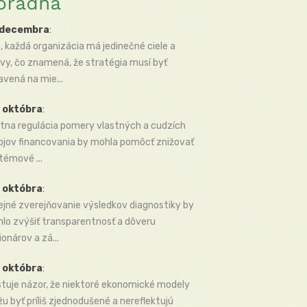
oradňa
 decembra
:
, každá organizácia má jedinečné ciele a
vy, čo znamená, že stratégia musí byť
avená na mie...
 októbra
:
tna regulácia pomery vlastných a cudzích
ojov financovania by mohla pomôcť znižovať
témové ...
 októbra
:
ejné zverejňovanie výsledkov diagnostiky by
lo zvýšiť transparentnosť a dôveru
ionárov a zá...
 októbra
:
stuje názor, že niektoré ekonomické modely
u byť príliš zjednodušené a nereflektujú