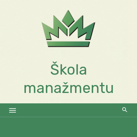
Skip
to
content
Škola
manažmentu