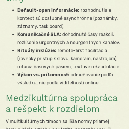
Default-open informácie:
rozhodnutia a
kontext sú dostupné asynchrónne (poznámky,
záznamy, task board).
Komunikačné SLA:
dohodnuté časy reakcií,
rozlíšenie urgentných a neurgentných kanálov.
Rituály inklúzie:
remote-first facilitácia
(rovnaký prístup k slovu, kamerám, nástrojom),
rotácia časových pásiem, textové rekapitulácie.
Výkon vs. prítomnosť:
odmeňovanie podľa
výsledku, nie podľa viditeľnosti online.
Medzikultúrna spolupráca
a rešpekt k rozdielom
V multikultúrnych tímoch sa líšia normy priamej