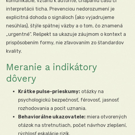
komunikácie, vzťahu k autorite, chápaniu času či
interpretácii ticha. Prevenciou nedorozumení je
explicitná dohoda o signáloch (ako vyjadrujeme
nesúhlas), štýle spätnej väzby a o tom, čo znamená
„urgentné“. Rešpekt sa ukazuje záujmom o kontext a
prispôsobením formy, nie zľavovaním zo štandardov
kvality.
Meranie a indikátory
dôvery
Krátke pulse-prieskumy:
otázky na
psychologickú bezpečnosť, férovosť, jasnosť
rozhodovania a pocit uznania.
Behaviorálne ukazovatele:
miera otvorených
otázok na stretnutiach, počet návrhov zlepšení,
rýchlosť eskalácie rizík.