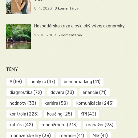
8. 4. 2023
8 komentárov
Hospodárska kríza a cyklický vývoj ekonomiky
23. 10. 2009
7 komentárov
TÉMY
A
(58)
analýza
(47)
benchmarking
(41)
diagnostika
(72)
dôvera
(33)
financie
(71)
hodnoty
(33)
kariéra
(58)
komunikácia
(243)
kontrola
(223)
koučing
(25)
KPI
(43)
kultúra
(42)
manažment
(313)
manažér
(93)
manažérske hry
(38)
meranie
(41)
MIS
(41)