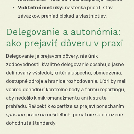
Viditeľné metriky:
nástenka priorít, stav
záväzkov, prehľad blokád a vlastníctiev.
Delegovanie a autonómia:
ako prejaviť dôveru v praxi
Delegovanie je prejavom dôvery, nie únik
zodpovednosti. Kvalitné delegovanie obsahuje jasne
definovaný výsledok, kritériá úspechu, obmedzenia,
dostupné zdroje a hranice rozhodovania. Lídri by mali
vopred dohodnúť kontrolné body a formu reportingu,
aby nedošlo k mikromanažmentu ani k strate
prehľadu. Rešpekt k expertíze sa prejaví ponechaním
spôsobu
práce na riešiteľoch, pokiaľ nie sú ohrozené
dohodnuté štandardy.