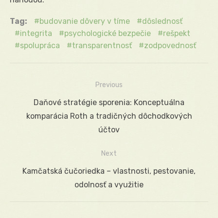
Tag:
budovanie dôvery v tíme
dôslednosť
integrita
psychologické bezpečie
rešpekt
spolupráca
transparentnosť
zodpovednosť
Previous
Navigácia
Previous
Daňové stratégie sporenia: Konceptuálna
v
post:
komparácia Roth a tradičných dôchodkových
článku
účtov
Next
Next
Kamčatská čučoriedka – vlastnosti, pestovanie,
post:
odolnosť a využitie