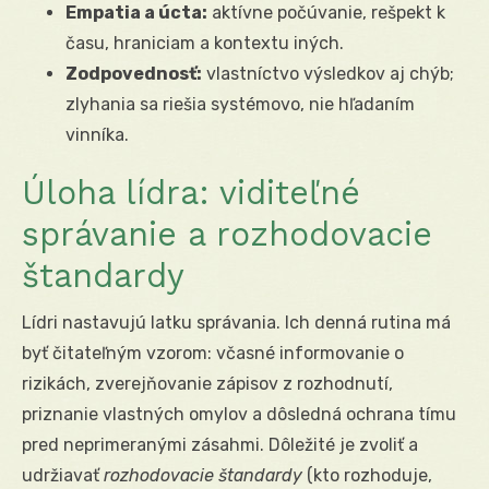
Empatia a úcta:
aktívne počúvanie, rešpekt k
času, hraniciam a kontextu iných.
Zodpovednosť:
vlastníctvo výsledkov aj chýb;
zlyhania sa riešia systémovo, nie hľadaním
vinníka.
Úloha lídra: viditeľné
správanie a rozhodovacie
štandardy
Lídri nastavujú latku správania. Ich denná rutina má
byť čitateľným vzorom: včasné informovanie o
rizikách, zverejňovanie zápisov z rozhodnutí,
priznanie vlastných omylov a dôsledná ochrana tímu
pred neprimeranými zásahmi. Dôležité je zvoliť a
udržiavať
rozhodovacie štandardy
(kto rozhoduje,