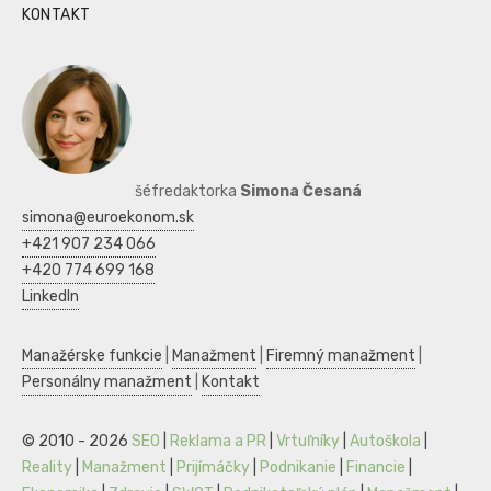
KONTAKT
šéfredaktorka
Simona Česaná
simona@euroekonom.sk
+421 907 234 066
+420 774 699 168
LinkedIn
Manažérske funkcie
|
Manažment
|
Firemný manažment
|
Personálny manažment
|
Kontakt
© 2010 - 2026
SEO
|
Reklama a PR
|
Vrtuľníky
|
Autoškola
|
Reality
|
Manažment
|
Prijímáčky
|
Podnikanie
|
Financie
|