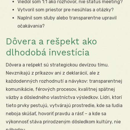
Viedol som 1:1 ako rozhovor, nie status meeting?
Vytvoril som priestor pre nesúhlas a otázky?
Naplnil som sľuby alebo transparentne upravil
očakávania?
Dôvera a rešpekt ako
dlhodobá investícia
Dôvera a rešpekt sú strategickou devízou tímu.
Nevznikajú z príkazov ani z deklarácií, ale z
každodenných rozhodnutí a návykov: transparentnej
komunikácie, férových procesov, kvalitnej spätnej
väzby a dôsledného vlastníctva výsledkov. Lídri, ktorí
tieto prvky pestujú, vytvárajú prostredie, kde sa ľudia
neboja skúšať, hovoriť pravdu a rásť – a kde sa
výkonnosť stáva prirodzeným dôsledkom kultúry, nie
náhodou.