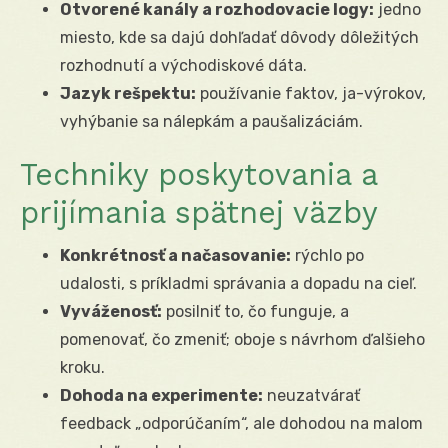
Otvorené kanály a rozhodovacie logy:
jedno
miesto, kde sa dajú dohľadať dôvody dôležitých
rozhodnutí a východiskové dáta.
Jazyk rešpektu:
používanie faktov, ja-výrokov,
vyhýbanie sa nálepkám a paušalizáciám.
Techniky poskytovania a
prijímania spätnej väzby
Konkrétnosť a načasovanie:
rýchlo po
udalosti, s príkladmi správania a dopadu na cieľ.
Vyváženosť:
posilniť to, čo funguje, a
pomenovať, čo zmeniť; oboje s návrhom ďalšieho
kroku.
Dohoda na experimente:
neuzatvárať
feedback „odporúčaním“, ale dohodou na malom