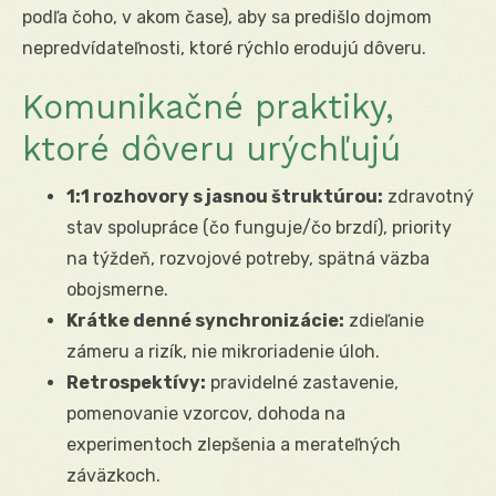
podľa čoho, v akom čase), aby sa predišlo dojmom
nepredvídateľnosti, ktoré rýchlo erodujú dôveru.
Komunikačné praktiky,
ktoré dôveru urýchľujú
1:1 rozhovory s jasnou štruktúrou:
zdravotný
stav spolupráce (čo funguje/čo brzdí), priority
na týždeň, rozvojové potreby, spätná väzba
obojsmerne.
Krátke denné synchronizácie:
zdieľanie
zámeru a rizík, nie mikroriadenie úloh.
Retrospektívy:
pravidelné zastavenie,
pomenovanie vzorcov, dohoda na
experimentoch zlepšenia a merateľných
záväzkoch.