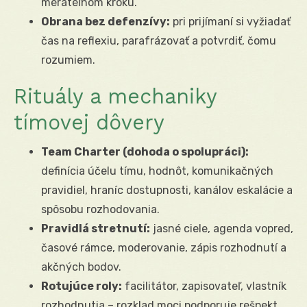
merateľnom kroku.
Obrana bez defenzívy:
pri prijímaní si vyžiadať
čas na reflexiu, parafrázovať a potvrdiť, čomu
rozumiem.
Rituály a mechaniky
tímovej dôvery
Team Charter (dohoda o spolupráci):
definícia účelu tímu, hodnôt, komunikačných
pravidiel, hraníc dostupnosti, kanálov eskalácie a
spôsobu rozhodovania.
Pravidlá stretnutí:
jasné ciele, agenda vopred,
časové rámce, moderovanie, zápis rozhodnutí a
akčných bodov.
Rotujúce roly:
facilitátor, zapisovateľ, vlastník
rozhodnutia – rozklad moci podporuje rešpekt.