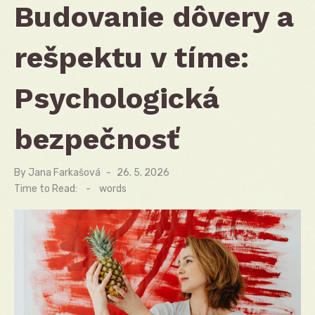
Budovanie dôvery a
rešpektu v tíme:
Psychologická
bezpečnosť
By
Jana Farkašová
Posted
26. 5. 2026
on
Time to Read:
-
words