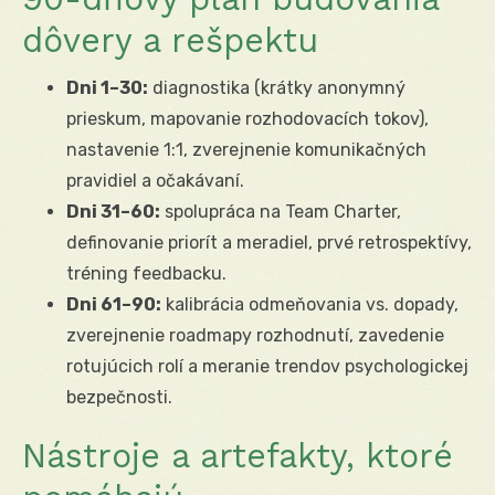
dôvery a rešpektu
Dni 1–30:
diagnostika (krátky anonymný
prieskum, mapovanie rozhodovacích tokov),
nastavenie 1:1, zverejnenie komunikačných
pravidiel a očakávaní.
Dni 31–60:
spolupráca na Team Charter,
definovanie priorít a meradiel, prvé retrospektívy,
tréning feedbacku.
Dni 61–90:
kalibrácia odmeňovania vs. dopady,
zverejnenie roadmapy rozhodnutí, zavedenie
rotujúcich rolí a meranie trendov psychologickej
bezpečnosti.
Nástroje a artefakty, ktoré