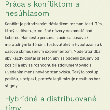
Práca s konfliktom a
nesúhlasom
Konflikt je prirodzeným dôsledkom rozmanitosti. Tím,
ktorý si dôveruje, odlišné názory nezametá pod
koberec. Namiesto personalizácie sa posúva k
merateľným kritériám, testovateľným hypotézam a k
časovo obmedzeným experimentom. Moderátor dbá,
aby každý dostal priestor, aby sa oddelili záujmy od
pozícií a aby sa rozhodnutie zdokumentovalo s
uvedením menšinového stanoviska. Takýto postup
posilňuje rešpekt, pretože legitimizuje nesúhlas bez
stigmy.
Hybridné a distribuované
tímy