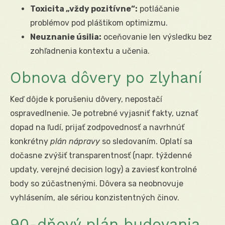
Toxicita „vždy pozitívne“:
potláčanie
problémov pod pláštikom optimizmu.
Neuznanie úsilia:
oceňovanie len výsledku bez
zohľadnenia kontextu a učenia.
Obnova dôvery po zlyhaní
Keď dôjde k porušeniu dôvery, nepostačí
ospravedlnenie. Je potrebné vyjasniť fakty, uznať
dopad na ľudí, prijať zodpovednosť a navrhnúť
konkrétny
plán nápravy
so sledovaním. Oplatí sa
dočasne zvýšiť transparentnosť (napr. týždenné
updaty, verejné decision logy) a zaviesť kontrolné
body so zúčastnenými. Dôvera sa neobnovuje
vyhlásením, ale sériou konzistentných činov.
90-dňový plán budovania