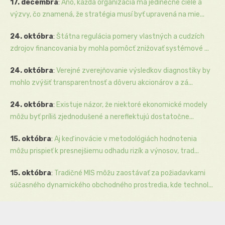
17. decembra
:
Áno, každá organizácia má jedinečné ciele a
výzvy, čo znamená, že stratégia musí byť upravená na mie...
24. októbra
:
Štátna regulácia pomery vlastných a cudzích
zdrojov financovania by mohla pomôcť znižovať systémové ...
24. októbra
:
Verejné zverejňovanie výsledkov diagnostiky by
mohlo zvýšiť transparentnosť a dôveru akcionárov a zá...
24. októbra
:
Existuje názor, že niektoré ekonomické modely
môžu byť príliš zjednodušené a nereflektujú dostatočne...
15. októbra
:
Aj keď inovácie v metodológiách hodnotenia
môžu prispieť k presnejšiemu odhadu rizík a výnosov, trad...
15. októbra
:
Tradičné MIS môžu zaostávať za požiadavkami
súčasného dynamického obchodného prostredia, kde technol...