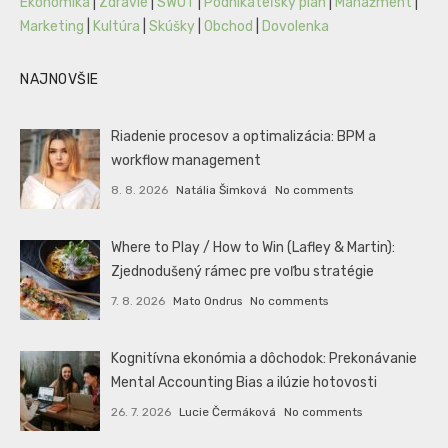
Ekonomika
|
Zdravie
|
SWOT
|
Podnikateľský plán
|
Manažment
|
Marketing
|
Kultúra
|
Skúšky
|
Obchod
|
Dovolenka
NAJNOVŠIE
Riadenie procesov a optimalizácia: BPM a
workflow management
8. 8. 2026
Natália Šimková
No comments
Where to Play / How to Win (Lafley & Martin):
Zjednodušený rámec pre voľbu stratégie
7. 8. 2026
Mato Ondrus
No comments
Kognitívna ekonómia a dôchodok: Prekonávanie
Mental Accounting Bias a ilúzie hotovosti
26. 7. 2026
Lucie Čermáková
No comments