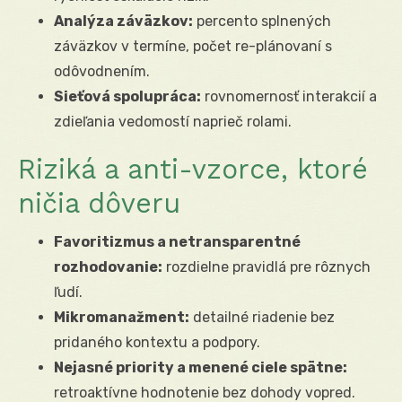
Analýza záväzkov:
percento splnených
záväzkov v termíne, počet re-plánovaní s
odôvodnením.
Sieťová spolupráca:
rovnomernosť interakcií a
zdieľania vedomostí naprieč rolami.
Riziká a anti-vzorce, ktoré
ničia dôveru
Favoritizmus a netransparentné
rozhodovanie:
rozdielne pravidlá pre rôznych
ľudí.
Mikromanažment:
detailné riadenie bez
pridaného kontextu a podpory.
Nejasné priority a menené ciele spätne:
retroaktívne hodnotenie bez dohody vopred.