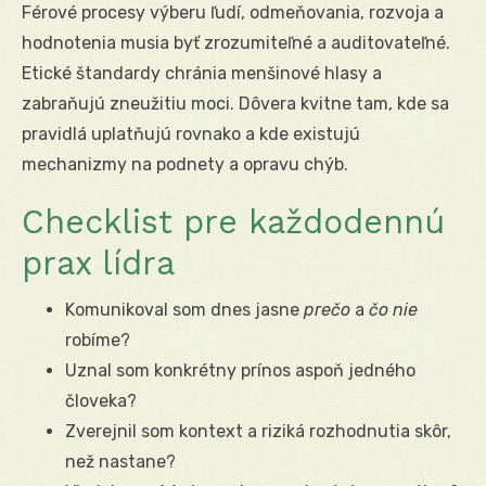
Férové procesy výberu ľudí, odmeňovania, rozvoja a
hodnotenia musia byť zrozumiteľné a auditovateľné.
Etické štandardy chránia menšinové hlasy a
zabraňujú zneužitiu moci. Dôvera kvitne tam, kde sa
pravidlá uplatňujú rovnako a kde existujú
mechanizmy na podnety a opravu chýb.
Checklist pre každodennú
prax lídra
Komunikoval som dnes jasne
prečo
a
čo nie
robíme?
Uznal som konkrétny prínos aspoň jedného
človeka?
Zverejnil som kontext a riziká rozhodnutia skôr,
než nastane?