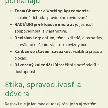
pomáhajú
Team Charter a Working Agreements:
spoločná dohoda, pravidelne revidovaná.
RACI/DRI pre kľúčové iniciatívy:
jasnosť
zodpovedností a vlastníctva.
Decision Log:
dátum, téma, kritériá, alternatívy,
schválené riešenie, vlastník, revízny bod.
Kanban so stavom záväzkov:
vizibilita práce a
blokád.
Otvorený kalendár lídra:
čitateľnosť priorít a
dostupnosti.
Etika, spravodlivosť a
dôvera
Rešpekt nie je len medziľudský tón; je to aj systém.