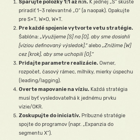
Spárujte položky 1:1 až n:n.
K jednej „S“ skúste
priradiť 1–3 relevantné „O“ (a naopak). Opakujte
pre S×T, W×O, W×T.
Pre každé spojenie vytvorte vetu stratégie.
Šablóna:
„Využijeme [S] na [O], aby sme dosiahli
[víziou definovaný výsledok].“
alebo
„Znížime [W]
cez [krok], aby sme uchopili [O].“
Pridajte parametre realizácie.
Owner,
rozpočet, časový rámec, míľniky, mierky úspechu
(leading/lagging).
Overte mapovanie na víziu.
Každá stratégia
musí byť vysledovateľná k jednému prvku
vízie/OKR.
Zoskupujte do iniciatív.
Príbuzné stratégie
spojte do programov (napr. „Expanzia do
segmentu X“).