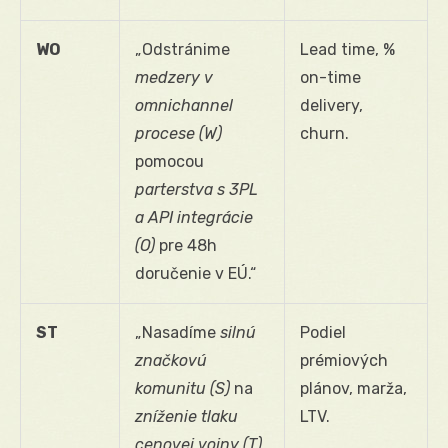
WO
„Odstránime
Lead time, %
medzery v
on-time
omnichannel
delivery,
procese (W)
churn.
pomocou
parterstva s 3PL
a API integrácie
(O)
pre 48h
doručenie v EÚ.“
ST
„Nasadíme
silnú
Podiel
značkovú
prémiových
komunitu (S)
na
plánov, marža,
zníženie tlaku
LTV.
cenovej vojny (T)