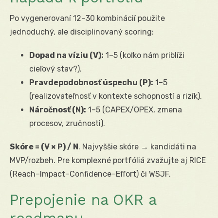
Po vygenerovaní 12–30 kombinácií použite
jednoduchý, ale disciplinovaný scoring:
Dopad na víziu (V):
1–5 (koľko nám priblíži
cieľový stav?).
Pravdepodobnosť úspechu (P):
1–5
(realizovateľnosť v kontexte schopností a rizík).
Náročnosť (N):
1–5 (CAPEX/OPEX, zmena
procesov, zručnosti).
Skóre = (V × P) / N
. Najvyššie skóre → kandidáti na
MVP/rozbeh. Pre komplexné portfóliá zvažujte aj RICE
(Reach–Impact–Confidence–Effort) či WSJF.
Prepojenie na OKR a