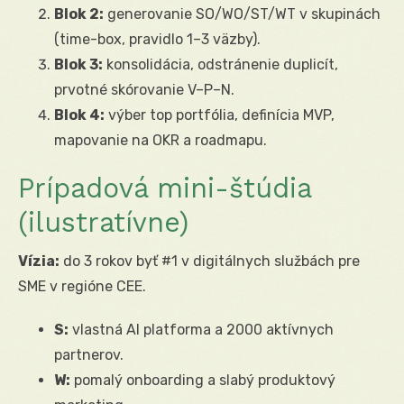
Blok 2:
generovanie SO/WO/ST/WT v skupinách
(time-box, pravidlo 1–3 väzby).
Blok 3:
konsolidácia, odstránenie duplicít,
prvotné skórovanie V–P–N.
Blok 4:
výber top portfólia, definícia MVP,
mapovanie na OKR a roadmapu.
Prípadová mini-štúdia
(ilustratívne)
Vízia:
do 3 rokov byť #1 v digitálnych službách pre
SME v regióne CEE.
S:
vlastná AI platforma a 2000 aktívnych
partnerov.
W:
pomalý onboarding a slabý produktový