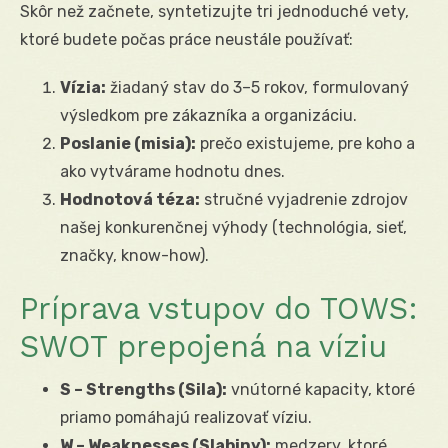
Skôr než začnete, syntetizujte tri jednoduché vety,
ktoré budete počas práce neustále používať:
Vízia:
žiadaný stav do 3–5 rokov, formulovaný
výsledkom pre zákazníka a organizáciu.
Poslanie (misia):
prečo existujeme, pre koho a
ako vytvárame hodnotu dnes.
Hodnotová téza:
stručné vyjadrenie zdrojov
našej konkurenčnej výhody (technológia, sieť,
značky, know-how).
Príprava vstupov do TOWS:
SWOT prepojená na víziu
S – Strengths (Sila):
vnútorné kapacity, ktoré
priamo pomáhajú realizovať víziu.
W – Weaknesses (Slabiny):
medzery, ktoré