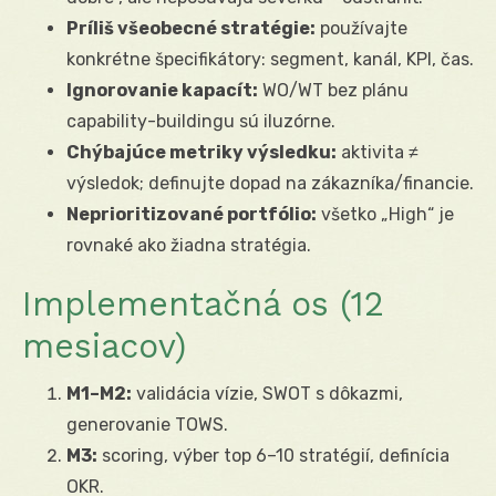
Príliš všeobecné stratégie:
používajte
konkrétne špecifikátory: segment, kanál, KPI, čas.
Ignorovanie kapacít:
WO/WT bez plánu
capability-buildingu sú iluzórne.
Chýbajúce metriky výsledku:
aktivita ≠
výsledok; definujte dopad na zákazníka/financie.
Neprioritizované portfólio:
všetko „High“ je
rovnaké ako žiadna stratégia.
Implementačná os (12
mesiacov)
M1–M2:
validácia vízie, SWOT s dôkazmi,
generovanie TOWS.
M3:
scoring, výber top 6–10 stratégií, definícia
OKR.