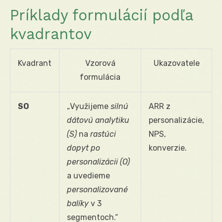
Príklady formulácií podľa
kvadrantov
Kvadrant
Vzorová
Ukazovatele
formulácia
SO
„Využijeme
silnú
ARR z
dátovú analytiku
personalizácie,
(S)
na
rastúci
NPS,
dopyt po
konverzie.
personalizácii (O)
a uvedieme
personalizované
balíky
v 3
segmentoch.“