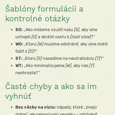
Šablóny formulácií a
kontrolné otázky
SO:
„Ako môžeme využiť našu
[S]
, aby sme
uchopili
[O]
a skrátili cestu k
[časť vízie]
?“
WO:
„Ktorú
[W]
musíme odstrániť, aby sme mohli
ťažiť z
[O]
?“
ST:
„Ktorú
[S]
nasadíme na neutralizáciu
[T]
?“
WT:
„Ako minimalizujeme
[W]
, aby nás
[T]
neohrozila?“
Časté chyby a ako sa im
vyhnúť
Bez väzby na víziu:
nápady, ktoré „znejú
dobre“, ale neposúvajú severku – odstrániť.