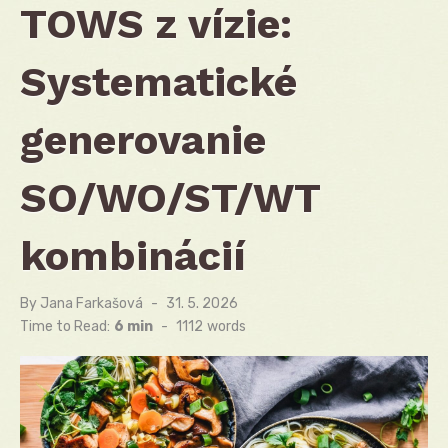
TOWS z vízie:
Systematické
generovanie
SO/WO/ST/WT
kombinácií
By
Jana Farkašová
Posted
31. 5. 2026
on
Time to Read:
6 min
-
1112
words