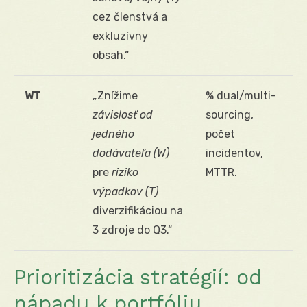
cez členstvá a
exkluzívny
obsah.“
WT
„Znížime
% dual/multi-
závislosť od
sourcing,
jedného
počet
dodávateľa (W)
incidentov,
pre
riziko
MTTR.
výpadkov (T)
diverzifikáciou na
3 zdroje do Q3.“
Prioritizácia stratégií: od
nápadu k portfóliu