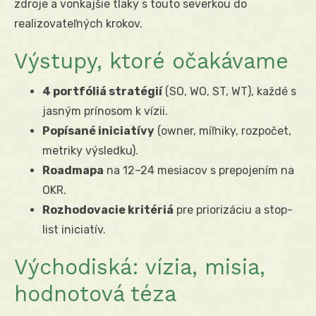
zdroje a vonkajšie tlaky s touto severkou do
realizovateľných krokov.
Výstupy, ktoré očakávame
4 portfóliá stratégií
(SO, WO, ST, WT), každé s
jasným prínosom k vízii.
Popísané iniciatívy
(owner, míľniky, rozpočet,
metriky výsledku).
Roadmapa
na 12–24 mesiacov s prepojením na
OKR.
Rozhodovacie kritériá
pre priorizáciu a stop-
list iniciatív.
Východiská: vízia, misia,
hodnotová téza