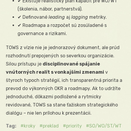
✔ Existuje realistický plán kapacít pre WO/WT
(školenia, nábor, partnerstvá).
✔ Definované
leading
aj
lagging
metriky.
✔ Roadmapa a rozpočet sú zosúladené s
governance a rizikami.
TOWS z vízie nie je jednorazový dokument, ale prúd
rozhodnutí prepojených so severkou organizácie.
Silou prístupu je
disciplinované spájanie
vnútorných realít s vonkajšími zmenami
v
štyroch typoch stratégií, ich transparentná priorita a
prevod do výkonných OKR a roadmapy. Ak to udržíte
jednoduché, dôkazmi podložené a rytmicky
revidované, TOWS sa stane ťažiskom strategického
dialógu – nie len prílohou k prezentácii.
Tag:
kroky
preklad
priority
SO/WO/ST/WT