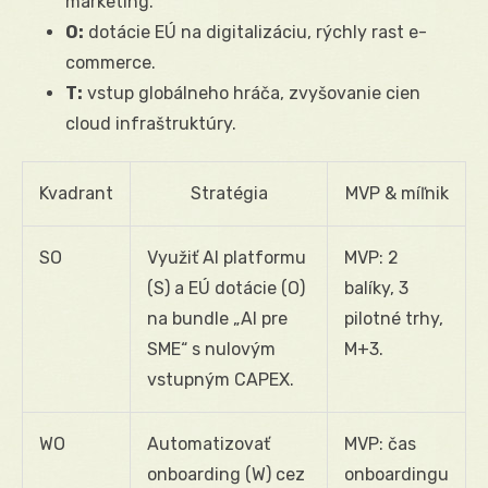
marketing.
O:
dotácie EÚ na digitalizáciu, rýchly rast e-
commerce.
T:
vstup globálneho hráča, zvyšovanie cien
cloud infraštruktúry.
Kvadrant
Stratégia
MVP & míľnik
SO
Využiť AI platformu
MVP: 2
(S) a EÚ dotácie (O)
balíky, 3
na bundle „AI pre
pilotné trhy,
SME“ s nulovým
M+3.
vstupným CAPEX.
WO
Automatizovať
MVP: čas
onboarding (W) cez
onboardingu