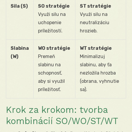
Sila (S)
SO stratégie
ST stratégie
Využi silu na
Využi silu na
uchopenie
neutralizáciu
príležitostí.
hrozieb.
Slabina
WO stratégie
WT stratégie
(W)
Premeň
Minimalizuj
slabinu na
slabinu, aby ťa
schopnosť,
nezložila hrozba
aby si využil
(obrana, vyhnutie
príležitosť.
sa).
Krok za krokom: tvorba
kombinácií SO/WO/ST/WT