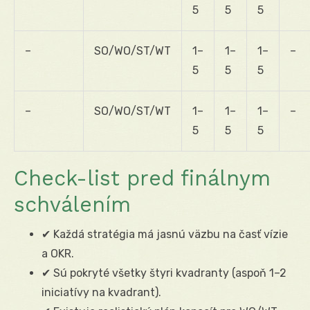
5
5
5
–
SO/WO/ST/WT
1–
1–
1–
–
5
5
5
–
SO/WO/ST/WT
1–
1–
1–
–
5
5
5
Check-list pred finálnym
schválením
✔ Každá stratégia má jasnú väzbu na časť vízie
a OKR.
✔ Sú pokryté všetky štyri kvadranty (aspoň 1–2
iniciatívy na kvadrant).