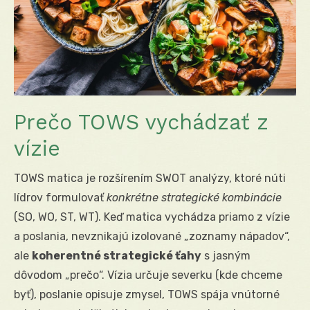
Prečo TOWS vychádzať z
vízie
TOWS matica je rozšírením SWOT analýzy, ktoré núti
lídrov formulovať
konkrétne strategické kombinácie
(SO, WO, ST, WT). Keď matica vychádza priamo z vízie
a poslania, nevznikajú izolované „zoznamy nápadov“,
ale
koherentné strategické ťahy
s jasným
dôvodom „prečo“. Vízia určuje severku (kde chceme
byť), poslanie opisuje zmysel, TOWS spája vnútorné