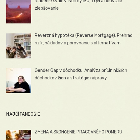
Riadenie kvality: Normy ISO, TQM a neustále
zlepšovanie
Reverzná hypotéka (Reverse Mortgage): Prehľad
rizík, nákladov a porovnanie s alternatívami
Gender Gap v dôchodku: Analýza príčin nižších
dôchodkov žien a stratégie nápravy
NAJČÍTANEJŠIE
ZMENA A SKONČENIE PRACOVNÉHO POMERU