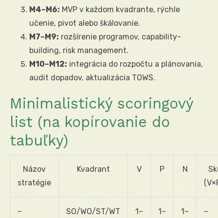
M4–M6:
MVP v každom kvadrante, rýchle
učenie, pivot alebo škálovanie.
M7–M9:
rozšírenie programov, capability-
building, risk management.
M10–M12:
integrácia do rozpočtu a plánovania,
audit dopadov, aktualizácia TOWS.
Minimalistický scoringový
list (na kopírovanie do
tabuľky)
Názov
Kvadrant
V
P
N
Sk
stratégie
(V×
–
SO/WO/ST/WT
1–
1–
1–
–