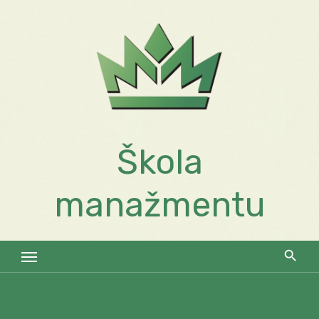
Skip
to
content
Škola
manažmentu