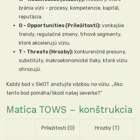
bránia vízii – procesy, kompetencie, kapitál,
reputácia.
O – Opportunities (Príležitosti):
vonkajšie
trendy, regulačné zmeny, trhové segmenty,
ktoré akcelerujú víziu.
T – Threats (Hrozby):
konkurenčné presuny,
substitúty, makroekonomické tlaky, ktoré víziu
ohrozujú.
Každý bod v SWOT anotujte
väzbou na víziu
: „Ako
tento bod pomáha/škodí našej severke?“
Matica TOWS – konštrukcia
Príležitosti (O)
Hrozby (T)