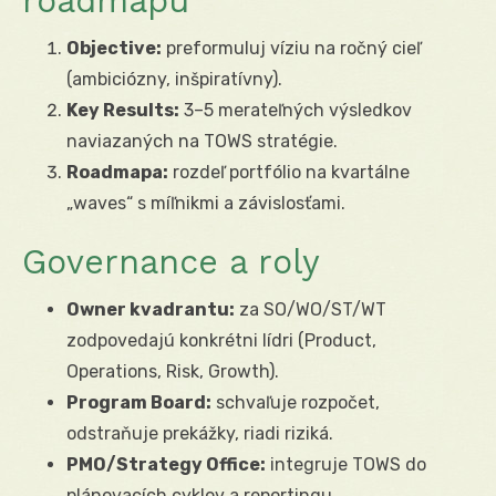
roadmapu
Objective:
preformuluj víziu na ročný cieľ
(ambiciózny, inšpiratívny).
Key Results:
3–5 merateľných výsledkov
naviazaných na TOWS stratégie.
Roadmapa:
rozdeľ portfólio na kvartálne
„waves“ s míľnikmi a závislosťami.
Governance a roly
Owner kvadrantu:
za SO/WO/ST/WT
zodpovedajú konkrétni lídri (Product,
Operations, Risk, Growth).
Program Board:
schvaľuje rozpočet,
odstraňuje prekážky, riadi riziká.
PMO/Strategy Office:
integruje TOWS do
plánovacích cyklov a reportingu.