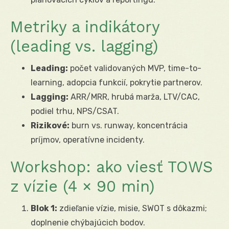
Metriky a indikátory
(leading vs. lagging)
Leading:
počet validovaných MVP, time-to-
learning, adopcia funkcií, pokrytie partnerov.
Lagging:
ARR/MRR, hrubá marža, LTV/CAC,
podiel trhu, NPS/CSAT.
Rizikové:
burn vs. runway, koncentrácia
príjmov, operatívne incidenty.
Workshop: ako viesť TOWS
z vízie (4 × 90 min)
Blok 1:
zdieľanie vízie, misie, SWOT s dôkazmi;
doplnenie chýbajúcich bodov.