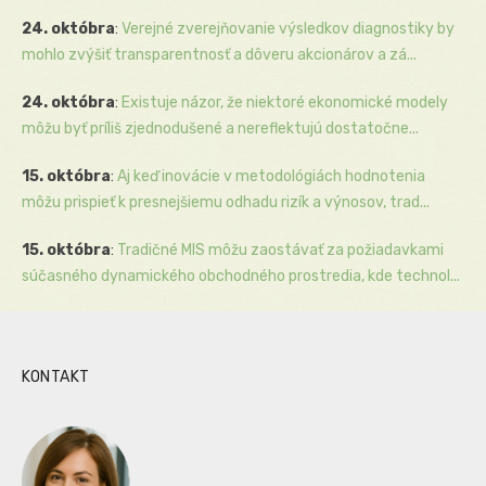
24. októbra
:
Verejné zverejňovanie výsledkov diagnostiky by
mohlo zvýšiť transparentnosť a dôveru akcionárov a zá...
24. októbra
:
Existuje názor, že niektoré ekonomické modely
môžu byť príliš zjednodušené a nereflektujú dostatočne...
15. októbra
:
Aj keď inovácie v metodológiách hodnotenia
môžu prispieť k presnejšiemu odhadu rizík a výnosov, trad...
15. októbra
:
Tradičné MIS môžu zaostávať za požiadavkami
súčasného dynamického obchodného prostredia, kde technol...
KONTAKT