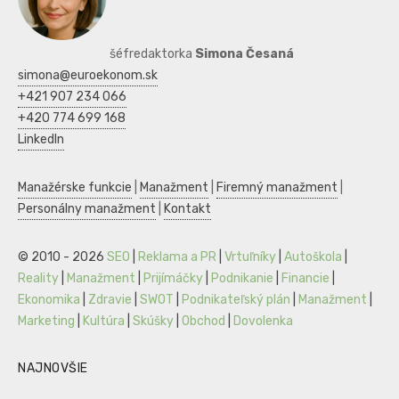
šéfredaktorka
Simona Česaná
simona@euroekonom.sk
+421 907 234 066
+420 774 699 168
LinkedIn
Manažérske funkcie
|
Manažment
|
Firemný manažment
|
Personálny manažment
|
Kontakt
© 2010 - 2026
SEO
|
Reklama a PR
|
Vrtuľníky
|
Autoškola
|
Reality
|
Manažment
|
Prijímáčky
|
Podnikanie
|
Financie
|
Ekonomika
|
Zdravie
|
SWOT
|
Podnikateľský plán
|
Manažment
|
Marketing
|
Kultúra
|
Skúšky
|
Obchod
|
Dovolenka
NAJNOVŠIE