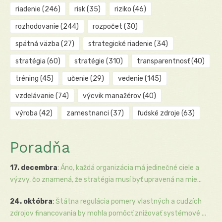
riadenie
(246)
risk
(35)
riziko
(46)
rozhodovanie
(244)
rozpočet
(30)
spätná väzba
(27)
strategické riadenie
(34)
stratégia
(60)
stratégie
(310)
transparentnosť
(40)
tréning
(45)
učenie
(29)
vedenie
(145)
vzdelávanie
(74)
výcvik manažérov
(40)
výroba
(42)
zamestnanci
(37)
ľudské zdroje
(63)
Poradňa
17. decembra
:
Áno, každá organizácia má jedinečné ciele a
výzvy, čo znamená, že stratégia musí byť upravená na mie...
24. októbra
:
Štátna regulácia pomery vlastných a cudzích
zdrojov financovania by mohla pomôcť znižovať systémové ...