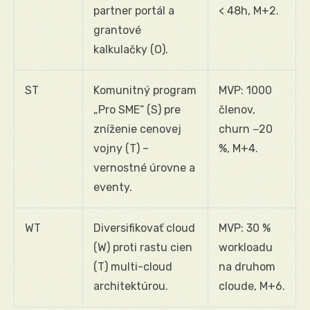
partner portál a
< 48h, M+2.
grantové
kalkulačky (O).
ST
Komunitný program
MVP: 1000
„Pro SME“ (S) pre
členov,
zníženie cenovej
churn −20
vojny (T) –
%, M+4.
vernostné úrovne a
eventy.
WT
Diversifikovať cloud
MVP: 30 %
(W) proti rastu cien
workloadu
(T) multi-cloud
na druhom
architektúrou.
cloude, M+6.