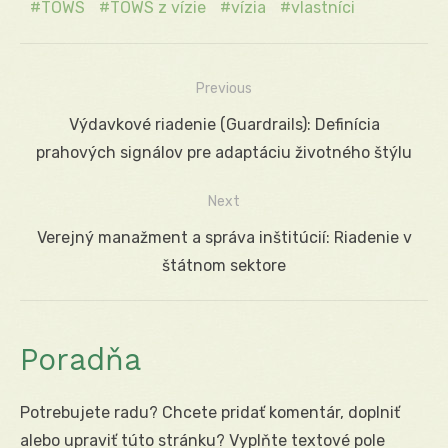
TOWS
TOWS z vízie
vízia
vlastníci
Previous
Navigácia
Previous
Výdavkové riadenie (Guardrails): Definícia
v
post:
prahových signálov pre adaptáciu životného štýlu
článku
Next
Next
Verejný manažment a správa inštitúcií: Riadenie v
post:
štátnom sektore
Poradňa
Potrebujete radu? Chcete pridať komentár, doplniť
alebo upraviť túto stránku? Vyplňte textové pole