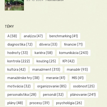
23. 10. 2009
7 komentárov
TÉMY
A
(58)
analýza
(47)
benchmarking
(41)
diagnostika
(72)
dôvera
(33)
financie
(71)
hodnoty
(33)
kariéra
(58)
komunikácia
(243)
kontrola
(222)
koučing
(25)
KPI
(42)
kultúra
(42)
manažment
(313)
manažér
(93)
manažérske hry
(38)
meranie
(41)
MIS
(41)
motivácia
(32)
organizovanie
(85)
osobnosť
(25)
personalistika
(28)
personál
(32)
plánovanie
(241)
plány
(48)
procesy
(39)
psychológia
(26)