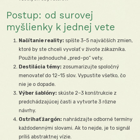
Postup: od surovej
myšlienky k jednej vete
Načítanie reality:
spíšte 3–5 najväčších zmien,
ktoré by ste chceli vyvolať v živote zákazníka.
Použite jednoduché „pred–po“ vety.
Destilácia témy:
zosumarizujte spoločný
menovateľ do 12–15 slov. Vypustite všetko, čo
nie je o dopade.
Výber šablóny:
skúste 2–3 konštrukcie z
predchádzajúcej časti a vytvorte 3 rôzne
návrhy.
Ostrihať žargón:
nahrádzajte odborné termíny
každodennými slovami. Ak to nejde, je to signál
príliš abstraktnej vízie.