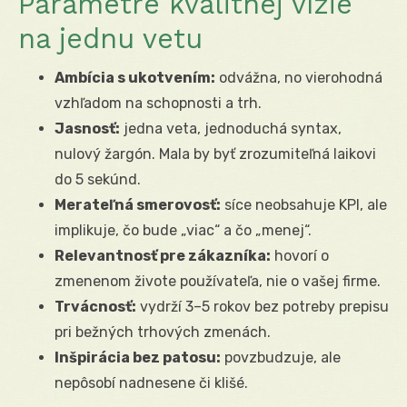
Parametre kvalitnej vízie
na jednu vetu
Ambícia s ukotvením:
odvážna, no vierohodná
vzhľadom na schopnosti a trh.
Jasnosť:
jedna veta, jednoduchá syntax,
nulový žargón. Mala by byť zrozumiteľná laikovi
do 5 sekúnd.
Merateľná smerovosť:
síce neobsahuje KPI, ale
implikuje, čo bude „viac“ a čo „menej“.
Relevantnosť pre zákazníka:
hovorí o
zmenenom živote používateľa, nie o vašej firme.
Trvácnosť:
vydrží 3–5 rokov bez potreby prepisu
pri bežných trhových zmenách.
Inšpirácia bez patosu:
povzbudzuje, ale
nepôsobí nadnesene či klišé.