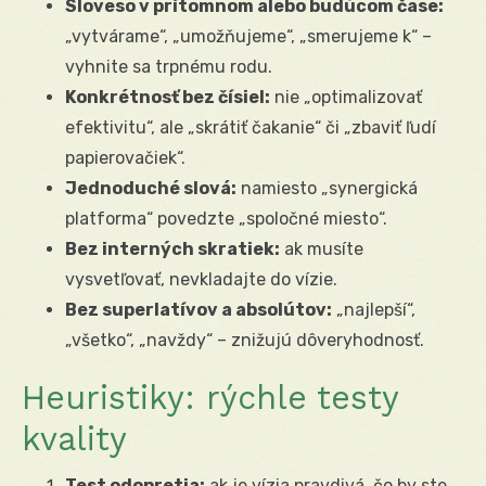
Sloveso v prítomnom alebo budúcom čase:
„vytvárame“, „umožňujeme“, „smerujeme k“ –
vyhnite sa trpnému rodu.
Konkrétnosť bez čísiel:
nie „optimalizovať
efektivitu“, ale „skrátiť čakanie“ či „zbaviť ľudí
papierovačiek“.
Jednoduché slová:
namiesto „synergická
platforma“ povedzte „spoločné miesto“.
Bez interných skratiek:
ak musíte
vysvetľovať, nevkladajte do vízie.
Bez superlatívov a absolútov:
„najlepší“,
„všetko“, „navždy“ – znižujú dôveryhodnosť.
Heuristiky: rýchle testy
kvality
Test odopretia:
ak je vízia pravdivá, čo by ste