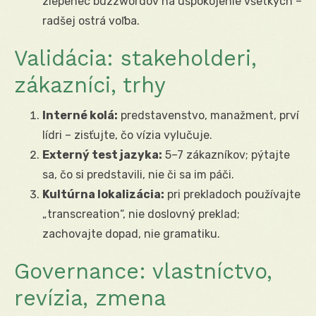
zlepenec buzzwordov na uspokojenie všetkých –
radšej ostrá voľba.
Validácia: stakeholderi,
zákazníci, trhy
Interné kolá:
predstavenstvo, manažment, prví
lídri – zisťujte, čo vízia vylučuje.
Externý test jazyka:
5–7 zákazníkov; pýtajte
sa, čo si predstavili, nie či sa im páči.
Kultúrna lokalizácia:
pri prekladoch používajte
„transcreation“, nie doslovný preklad;
zachovajte dopad, nie gramatiku.
Governance: vlastníctvo,
revízia, zmena