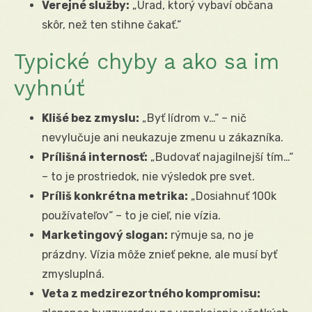
Verejné služby:
„Úrad, ktorý vybaví občana
skôr, než ten stihne čakať.“
Typické chyby a ako sa im
vyhnúť
Klišé bez zmyslu:
„Byť lídrom v…“ – nič
nevylučuje ani neukazuje zmenu u zákazníka.
Prílišná internosť:
„Budovať najagilnejší tím…“
– to je prostriedok, nie výsledok pre svet.
Príliš konkrétna metrika:
„Dosiahnuť 100k
používateľov“ – to je cieľ, nie vízia.
Marketingový slogan:
rýmuje sa, no je
prázdny. Vízia môže znieť pekne, ale musí byť
zmysluplná.
Veta z medzirezortného kompromisu: