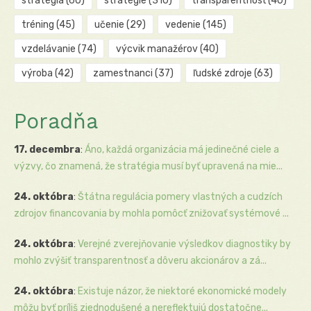
stratégia
(60)
stratégie
(310)
transparentnosť
(40)
tréning
(45)
učenie
(29)
vedenie
(145)
vzdelávanie
(74)
výcvik manažérov
(40)
výroba
(42)
zamestnanci
(37)
ľudské zdroje
(63)
Poradňa
17. decembra
:
Áno, každá organizácia má jedinečné ciele a
výzvy, čo znamená, že stratégia musí byť upravená na mie...
24. októbra
:
Štátna regulácia pomery vlastných a cudzích
zdrojov financovania by mohla pomôcť znižovať systémové ...
24. októbra
:
Verejné zverejňovanie výsledkov diagnostiky by
mohlo zvýšiť transparentnosť a dôveru akcionárov a zá...
24. októbra
:
Existuje názor, že niektoré ekonomické modely
môžu byť príliš zjednodušené a nereflektujú dostatočne...