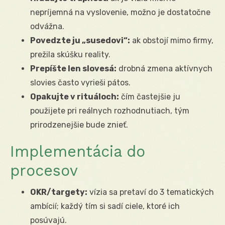
nepríjemná na vyslovenie, možno je dostatočne
odvážna.
Povedzte ju „susedovi“:
ak obstojí mimo firmy,
prežila skúšku reality.
Prepíšte len slovesá:
drobná zmena aktívnych
slovies často vyrieši pátos.
Opakujte v rituáloch:
čím častejšie ju
použijete pri reálnych rozhodnutiach, tým
prirodzenejšie bude znieť.
Implementácia do
procesov
OKR/targety:
vízia sa pretaví do 3 tematických
ambícií; každý tím si sadí ciele, ktoré ich
posúvajú.