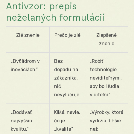
Antivzor: prepis
neželaných formulácií
Zlé znenie
Prečo je zlé
Zlepšené
znenie
„Byť lídrom v
Bez
„Robiť
inováciách.“
dopadu na
technológie
zákazníka,
neviditeľnými,
nič
aby boli ľudia
nevylučuje.
viditeľní.“
„Dodávať
Klišé, nevie,
„Výrobky, ktoré
najvyššiu
čo je
vydržia dlhšie
kvalitu.“
„kvalita“.
než