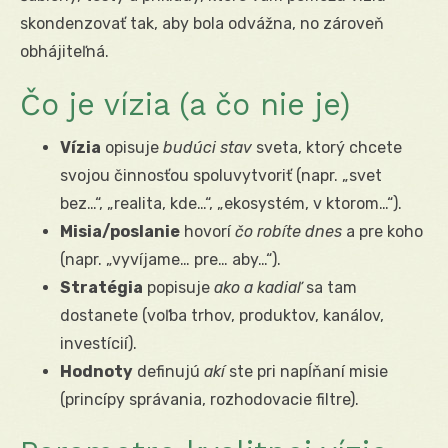
skondenzovať tak, aby bola odvážna, no zároveň
obhájiteľná.
Čo je vízia (a čo nie je)
Vízia
opisuje
budúci stav
sveta, ktorý chcete
svojou činnosťou spoluvytvoriť (napr. „svet
bez…“, „realita, kde…“, „ekosystém, v ktorom…“).
Misia/poslanie
hovorí
čo robíte dnes
a pre koho
(napr. „vyvíjame… pre… aby…“).
Stratégia
popisuje
ako a kadiaľ
sa tam
dostanete (voľba trhov, produktov, kanálov,
investícií).
Hodnoty
definujú
akí
ste pri napĺňaní misie
(princípy správania, rozhodovacie filtre).