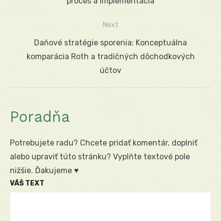
post:
proces a implementácia
článku
Next
Next
Daňové stratégie sporenia: Konceptuálna
post:
komparácia Roth a tradičných dôchodkových
účtov
Poradňa
Potrebujete radu? Chcete pridať komentár, doplniť
alebo upraviť túto stránku? Vyplňte textové pole
nižšie. Ďakujeme ♥
VÁŠ TEXT