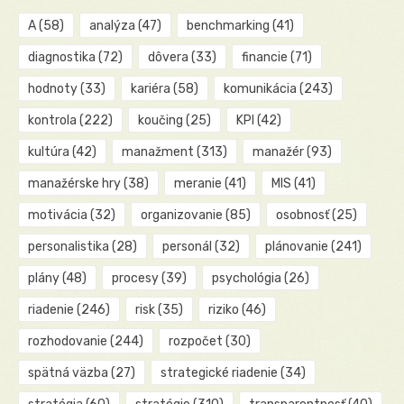
A
(58)
analýza
(47)
benchmarking
(41)
diagnostika
(72)
dôvera
(33)
financie
(71)
hodnoty
(33)
kariéra
(58)
komunikácia
(243)
kontrola
(222)
koučing
(25)
KPI
(42)
kultúra
(42)
manažment
(313)
manažér
(93)
manažérske hry
(38)
meranie
(41)
MIS
(41)
motivácia
(32)
organizovanie
(85)
osobnosť
(25)
personalistika
(28)
personál
(32)
plánovanie
(241)
plány
(48)
procesy
(39)
psychológia
(26)
riadenie
(246)
risk
(35)
riziko
(46)
rozhodovanie
(244)
rozpočet
(30)
spätná väzba
(27)
strategické riadenie
(34)