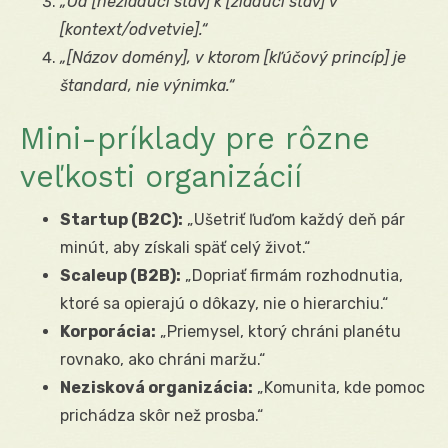
„Od [nežiaduci stav] k [žiaduci stav] v
[kontext/odvetvie].“
„[Názov domény], v ktorom [kľúčový princíp] je
štandard, nie výnimka.“
Mini-príklady pre rôzne
veľkosti organizácií
Startup (B2C):
„Ušetriť ľuďom každý deň pár
minút, aby získali späť celý život.“
Scaleup (B2B):
„Dopriať firmám rozhodnutia,
ktoré sa opierajú o dôkazy, nie o hierarchiu.“
Korporácia:
„Priemysel, ktorý chráni planétu
rovnako, ako chráni maržu.“
Nezisková organizácia:
„Komunita, kde pomoc
prichádza skôr než prosba.“