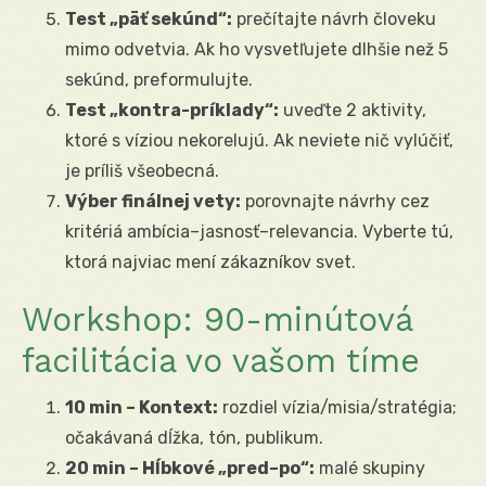
Test „päť sekúnd“:
prečítajte návrh človeku
mimo odvetvia. Ak ho vysvetľujete dlhšie než 5
sekúnd, preformulujte.
Test „kontra-príklady“:
uveďte 2 aktivity,
ktoré s víziou nekorelujú. Ak neviete nič vylúčiť,
je príliš všeobecná.
Výber finálnej vety:
porovnajte návrhy cez
kritériá ambícia–jasnosť–relevancia. Vyberte tú,
ktorá najviac mení zákazníkov svet.
Workshop: 90-minútová
facilitácia vo vašom tíme
10 min – Kontext:
rozdiel vízia/misia/stratégia;
očakávaná dĺžka, tón, publikum.
20 min – Hĺbkové „pred–po“:
malé skupiny