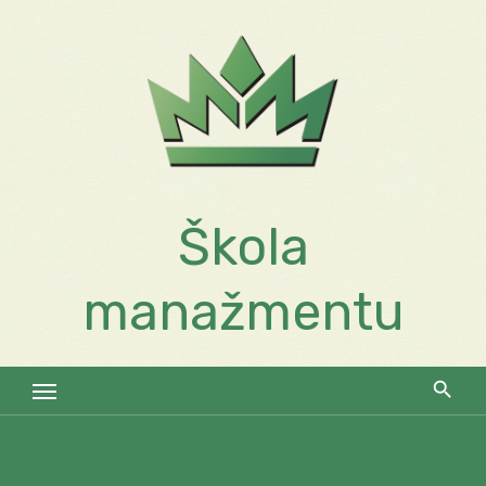
Skip
to
content
Škola
manažmentu