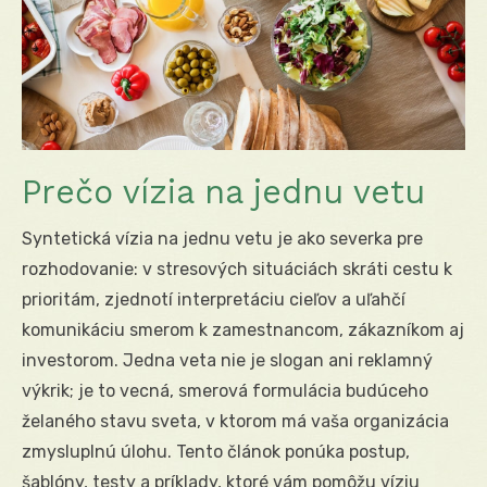
Prečo vízia na jednu vetu
Syntetická vízia na jednu vetu je ako severka pre
rozhodovanie: v stresových situáciách skráti cestu k
prioritám, zjednotí interpretáciu cieľov a uľahčí
komunikáciu smerom k zamestnancom, zákazníkom aj
investorom. Jedna veta nie je slogan ani reklamný
výkrik; je to vecná, smerová formulácia budúceho
želaného stavu sveta, v ktorom má vaša organizácia
zmysluplnú úlohu. Tento článok ponúka postup,
šablóny, testy a príklady, ktoré vám pomôžu víziu