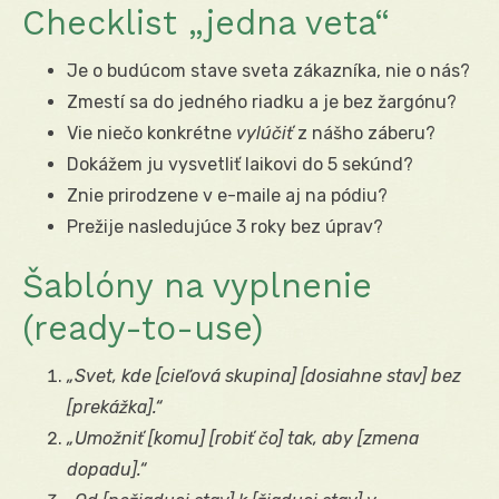
Checklist „jedna veta“
Je o budúcom stave sveta zákazníka, nie o nás?
Zmestí sa do jedného riadku a je bez žargónu?
Vie niečo konkrétne
vylúčiť
z nášho záberu?
Dokážem ju vysvetliť laikovi do 5 sekúnd?
Znie prirodzene v e-maile aj na pódiu?
Prežije nasledujúce 3 roky bez úprav?
Šablóny na vyplnenie
(ready-to-use)
„Svet, kde [cieľová skupina] [dosiahne stav] bez
[prekážka].“
„Umožniť [komu] [robiť čo] tak, aby [zmena
dopadu].“