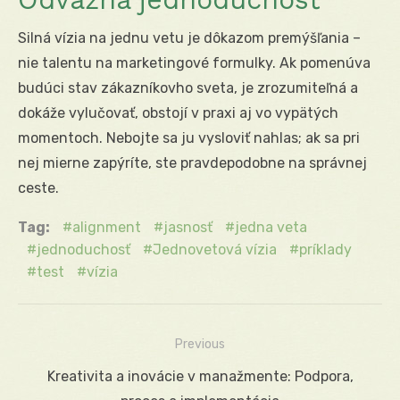
Silná vízia na jednu vetu je dôkazom premýšľania –
nie talentu na marketingové formulky. Ak pomenúva
budúci stav zákazníkovho sveta, je zrozumiteľná a
dokáže vylučovať, obstojí v praxi aj vo vypätých
momentoch. Nebojte sa ju vysloviť nahlas; ak sa pri
nej mierne zapýríte, ste pravdepodobne na správnej
ceste.
Tag:
alignment
jasnosť
jedna veta
jednoduchosť
Jednovetová vízia
príklady
test
vízia
Previous
Navigácia
Previous
Kreativita a inovácie v manažmente: Podpora,
v