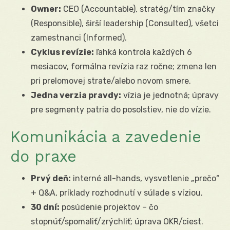
Owner:
CEO (Accountable), stratég/tím značky
(Responsible), širší leadership (Consulted), všetci
zamestnanci (Informed).
Cyklus revízie:
ľahká kontrola každých 6
mesiacov, formálna revízia raz ročne; zmena len
pri prelomovej strate/alebo novom smere.
Jedna verzia pravdy:
vízia je jednotná; úpravy
pre segmenty patria do posolstiev, nie do vízie.
Komunikácia a zavedenie
do praxe
Prvý deň:
interné all-hands, vysvetlenie „prečo“
+ Q&A, príklady rozhodnutí v súlade s víziou.
30 dní:
posúdenie projektov – čo
stopnúť/spomaliť/zrýchliť; úprava OKR/ciest.