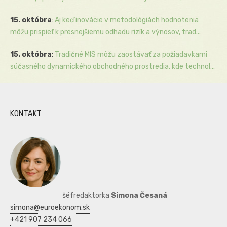
15. októbra
:
Aj keď inovácie v metodológiách hodnotenia
môžu prispieť k presnejšiemu odhadu rizík a výnosov, trad...
15. októbra
:
Tradičné MIS môžu zaostávať za požiadavkami
súčasného dynamického obchodného prostredia, kde technol...
KONTAKT
šéfredaktorka
Simona Česaná
simona@euroekonom.sk
+421 907 234 066