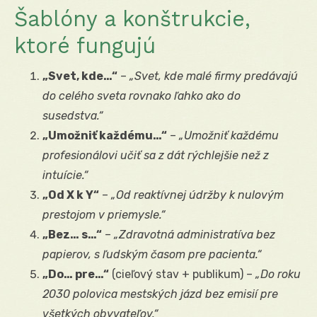
Šablóny a konštrukcie,
ktoré fungujú
„Svet, kde…“
–
„Svet, kde malé firmy predávajú
do celého sveta rovnako ľahko ako do
susedstva.“
„Umožniť každému…“
–
„Umožniť každému
profesionálovi učiť sa z dát rýchlejšie než z
intuície.“
„Od X k Y“
–
„Od reaktívnej údržby k nulovým
prestojom v priemysle.“
„Bez… s…“
–
„Zdravotná administratíva bez
papierov, s ľudským časom pre pacienta.“
„Do… pre…“
(cieľový stav + publikum) –
„Do roku
2030 polovica mestských jázd bez emisií pre
všetkých obyvateľov.“