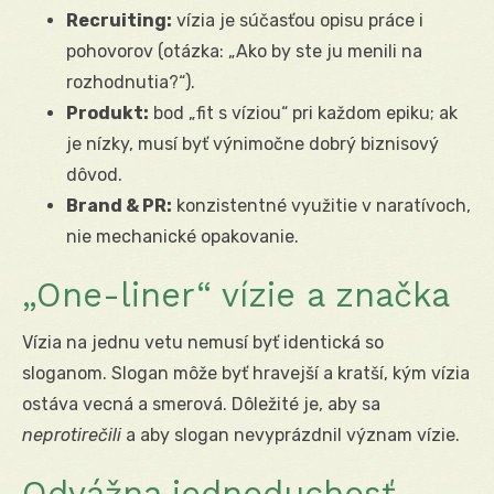
Recruiting:
vízia je súčasťou opisu práce i
pohovorov (otázka: „Ako by ste ju menili na
rozhodnutia?“).
Produkt:
bod „fit s víziou“ pri každom epiku; ak
je nízky, musí byť výnimočne dobrý biznisový
dôvod.
Brand & PR:
konzistentné využitie v naratívoch,
nie mechanické opakovanie.
„One-liner“ vízie a značka
Vízia na jednu vetu nemusí byť identická so
sloganom. Slogan môže byť hravejší a kratší, kým vízia
ostáva vecná a smerová. Dôležité je, aby sa
neprotirečili
a aby slogan nevyprázdnil význam vízie.
Odvážna jednoduchosť