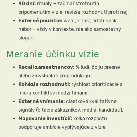
90 dní:
rituály – začínať stretnutia
pripomenutím vízie, revízia rozhodnutí proti nej.
Externé použitie:
web „o nás“, pitch deck,
nábor – vždy v kontexte, nie ako samostatný
slogan.
Meranie účinku vízie
Recall zamestnancov:
% ľudí, čo ju presne
alebo zmysluplne zreprodukujú.
Kohézia rozhodnutí:
rýchlosť prioritizácie a
miera konfliktov medzi tímami.
Externé vnímanie:
čiastkové kvalitatívne
signály (citácie zákazníkov, médiá, kandidáti).
Mapovanie investícií:
koľko rozpočtu
podporuje ambície vyplývajúce z vízie.