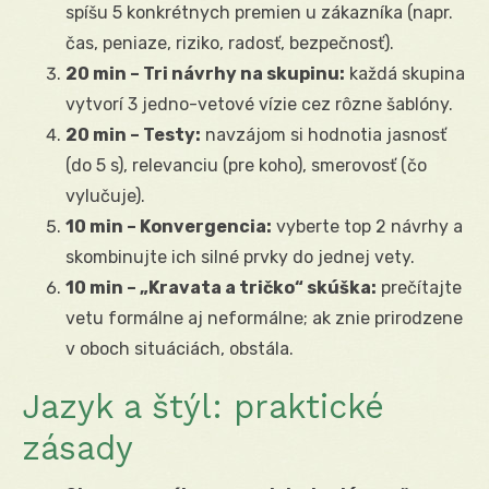
spíšu 5 konkrétnych premien u zákazníka (napr.
čas, peniaze, riziko, radosť, bezpečnosť).
20 min – Tri návrhy na skupinu:
každá skupina
vytvorí 3 jedno-vetové vízie cez rôzne šablóny.
20 min – Testy:
navzájom si hodnotia jasnosť
(do 5 s), relevanciu (pre koho), smerovosť (čo
vylučuje).
10 min – Konvergencia:
vyberte top 2 návrhy a
skombinujte ich silné prvky do jednej vety.
10 min – „Kravata a tričko“ skúška:
prečítajte
vetu formálne aj neformálne; ak znie prirodzene
v oboch situáciách, obstála.
Jazyk a štýl: praktické
zásady