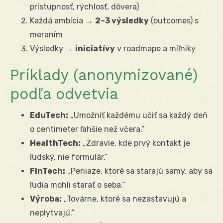
prístupnosť, rýchlosť, dôvera)
Každá ambícia →
2–3 výsledky
(outcomes) s
meraním
Výsledky →
iniciatívy
v roadmape a míľniky
Príklady (anonymizované)
podľa odvetvia
EduTech:
„Umožniť každému učiť sa každý deň
o centimeter ľahšie než včera.“
HealthTech:
„Zdravie, kde prvý kontakt je
ľudský, nie formulár.“
FinTech:
„Peniaze, ktoré sa starajú samy, aby sa
ľudia mohli starať o seba.“
Výroba:
„Továrne, ktoré sa nezastavujú a
neplytvajú.“