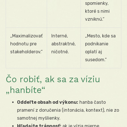
spomienky,
ktoré s nimi
vzniknú.“
„Maximalizovať
Interné,
„Mesto, kde sa
hodnotu pre
abstraktné,
podnikanie
stakeholderov.“
ničotné.
oplatí aj
susedom.“
Čo robiť, ak sa za víziu
„hanbíte“
Oddeľte obsah od výkonu:
hanba často
pramení z doručenia (intonácia, kontext), nie zo
samotnej myšlienky.
Hľadajte trápnosť:
ak je vízia mierne