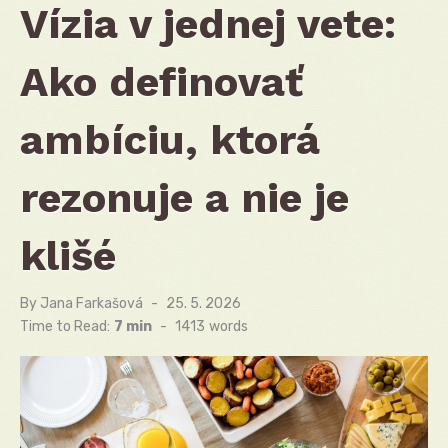
Vízia v jednej vete:
Ako definovať
ambíciu, ktorá
rezonuje a nie je
klišé
By
Jana Farkašová
Posted
25. 5. 2026
on
Time to Read:
7 min
-
1413
words