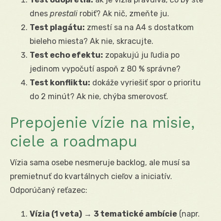
dnes
prestali
robiť? Ak nič, zmeňte ju.
Test plagátu:
zmestí sa na A4 s dostatkom
bieleho miesta? Ak nie, skracujte.
Test echo efektu:
zopakujú ju ľudia po
jedinom vypočutí aspoň z 80 % správne?
Test konfliktu:
dokáže vyriešiť spor o prioritu
do 2 minút? Ak nie, chýba smerovosť.
Prepojenie vízie na misie,
ciele a roadmapu
Vízia sama osebe nesmeruje backlog, ale musí sa
premietnuť do kvartálnych cieľov a iniciatív.
Odporúčaný reťazec:
Vízia (1 veta)
→
3 tematické ambície
(napr.