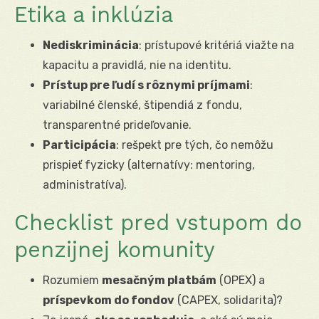
Etika a inklúzia
Nediskriminácia
: prístupové kritériá viažte na
kapacitu a pravidlá, nie na identitu.
Prístup pre ľudí s rôznymi príjmami
:
variabilné členské, štipendiá z fondu,
transparentné prideľovanie.
Participácia
: rešpekt pre tých, čo nemôžu
prispieť fyzicky (alternatívy: mentoring,
administratíva).
Checklist pred vstupom do
penzijnej komunity
Rozumiem
mesačným platbám
(OPEX) a
príspevkom do fondov
(CAPEX, solidarita)?