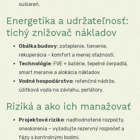
sušiareň.
Energetika a udržateľnosť:
tichý znižovač nákladov
Obálka budovy
: zateplenie, tienenie,
rekuperácia – komfort a menej sťažností.
Technológie
: FVE + batérie, tepelné čerpadlá,
smart meranie a alokácia nákladov.
Vodné hospodárstvo
: retenčné nádrže,
úžitková voda na závlahu, perlátory.
Riziká a ako ich manažovať
Projektové riziko
: nadhodnotené rozpočty,
oneskorenia – vyžadujte
rezervný rozpočet
a
fázy s kontrolnými bodmi.