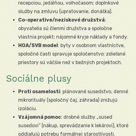
recepciou, jedálňou, voľnočasom; doplnkové
služby na zmluvu (upratovanie, donáška).
Co-operative/neziskové družstvá
:
obyvatelia sú členmi družstva a spoločne
vlastnia projekt; nájomné kryje náklady a fondy.
HOA/SVB model
: byty v osobnom vlastníctve,
spoločné časti spravuje spoločenstvo; zdieľané
priestory sú väčšie než v bežných projektoch.
Sociálne plusy
Proti osamelosti
: plánované susedstvo, denné
mikrorituály (spoločný čaj, záhrada) znižujú
izoláciu.
Vzájomná pomoc
: drobné služby „sused
susedovi“ (nákup, sprevádzanie k lekárovi), ktoré
oddiaľujú potrebu formálnej starostlivosti.