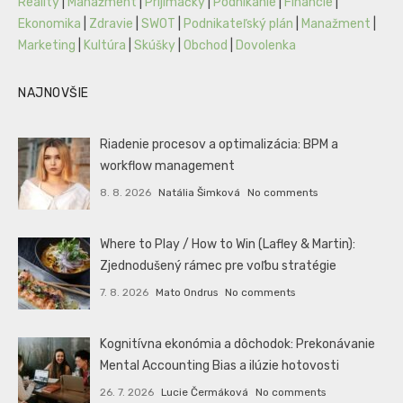
Reality
|
Manažment
|
Prijímáčky
|
Podnikanie
|
Financie
|
Ekonomika
|
Zdravie
|
SWOT
|
Podnikateľský plán
|
Manažment
|
Marketing
|
Kultúra
|
Skúšky
|
Obchod
|
Dovolenka
NAJNOVŠIE
Riadenie procesov a optimalizácia: BPM a
workflow management
8. 8. 2026
Natália Šimková
No comments
Where to Play / How to Win (Lafley & Martin):
Zjednodušený rámec pre voľbu stratégie
7. 8. 2026
Mato Ondrus
No comments
Kognitívna ekonómia a dôchodok: Prekonávanie
Mental Accounting Bias a ilúzie hotovosti
26. 7. 2026
Lucie Čermáková
No comments