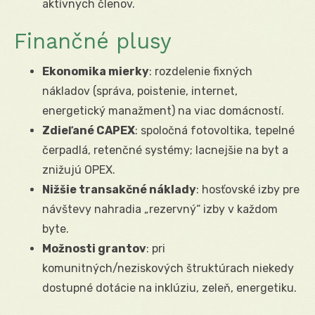
aktívnych členov.
Finančné plusy
Ekonomika mierky
: rozdelenie fixných
nákladov (správa, poistenie, internet,
energetický manažment) na viac domácností.
Zdieľané CAPEX
: spoločná fotovoltika, tepelné
čerpadlá, retenčné systémy; lacnejšie na byt a
znižujú OPEX.
Nižšie transakčné náklady
: hosťovské izby pre
návštevy nahradia „rezervný“ izby v každom
byte.
Možnosti grantov
: pri
komunitných/neziskových štruktúrach niekedy
dostupné dotácie na inklúziu, zeleň, energetiku.