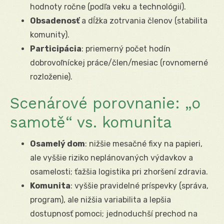
hodnoty ročne (podľa veku a technológií).
Obsadenosť
a dĺžka zotrvania členov (stabilita
komunity).
Participácia
: priemerný počet hodín
dobrovoľníckej práce/člen/mesiac (rovnomerné
rozloženie).
Scenárové porovnanie: „o
samotě“ vs. komunita
Osamelý dom
: nižšie mesačné fixy na papieri,
ale vyššie riziko neplánovaných výdavkov a
osamelosti; ťažšia logistika pri zhoršení zdravia.
Komunita
: vyššie pravidelné príspevky (správa,
program), ale nižšia variabilita a lepšia
dostupnosť pomoci; jednoduchší prechod na