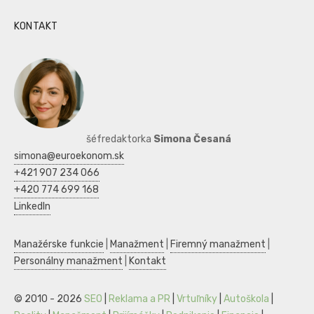
KONTAKT
šéfredaktorka
Simona Česaná
simona@euroekonom.sk
+421 907 234 066
+420 774 699 168
LinkedIn
Manažérske funkcie
|
Manažment
|
Firemný manažment
|
Personálny manažment
|
Kontakt
© 2010 - 2026
SEO
|
Reklama a PR
|
Vrtuľníky
|
Autoškola
|