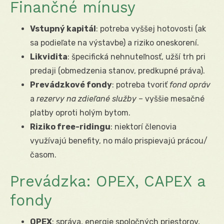
Finančné mínusy
Vstupný kapitál
: potreba vyššej hotovosti (ak
sa podieľate na výstavbe) a riziko oneskorení.
Likvidita
: špecifická nehnuteľnosť, užší trh pri
predaji (obmedzenia stanov, predkupné práva).
Prevádzkové fondy
: potreba tvoriť
fond opráv
a
rezervy na zdieľané služby
– vyššie mesačné
platby oproti holým bytom.
Riziko free-ridingu
: niektorí členovia
využívajú benefity, no málo prispievajú prácou/
časom.
Prevádzka: OPEX, CAPEX a
fondy
OPEX
: správa, energie spoločných priestorov,