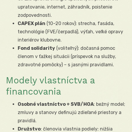
upratovanie, internet, záhradník, poistenie
zodpovednosti.
CAPEX plán
(10–20 rokov): strecha, fasáda,
technológie (FVE/čerpadlá), výťah, veľké opravy
interiérov klubovne.
Fond solidarity
(voliteľný): dočasná pomoc
členom v ťažkej situácii (príspevok na služby,
zdravotné pomôcky) – s jasnými pravidlami.
Modely vlastníctva a
financovania
Osobné vlastníctvo + SVB/HOA
: bežný model;
zmluvy a stanovy definujú zdieľané priestory a
pravidlá.
Družstvo
: členovia vlastnia podiely; nižšia