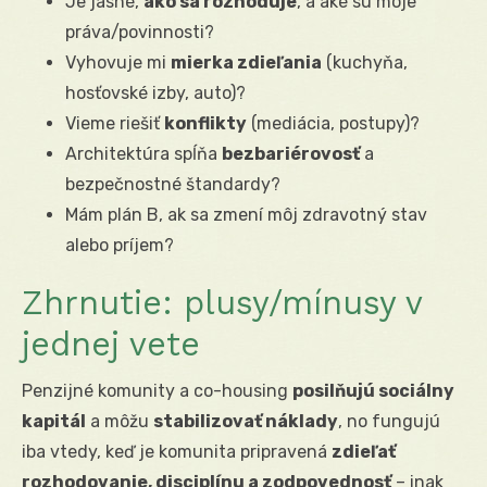
Je jasné,
ako sa rozhoduje
, a aké sú moje
práva/povinnosti?
Vyhovuje mi
mierka zdieľania
(kuchyňa,
hosťovské izby, auto)?
Vieme riešiť
konflikty
(mediácia, postupy)?
Architektúra spĺňa
bezbariérovosť
a
bezpečnostné štandardy?
Mám plán B, ak sa zmení môj zdravotný stav
alebo príjem?
Zhrnutie: plusy/mínusy v
jednej vete
Penzijné komunity a co-housing
posilňujú sociálny
kapitál
a môžu
stabilizovať náklady
, no fungujú
iba vtedy, keď je komunita pripravená
zdieľať
rozhodovanie, disciplínu a zodpovednosť
– inak