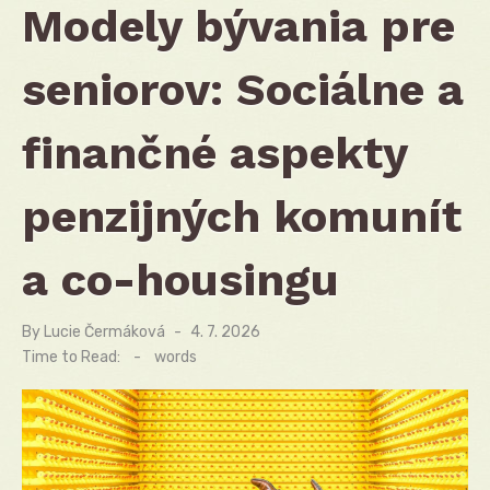
Modely bývania pre
seniorov: Sociálne a
finančné aspekty
penzijných komunít
a co-housingu
By
Lucie Čermáková
Posted
4. 7. 2026
on
Time to Read:
-
words