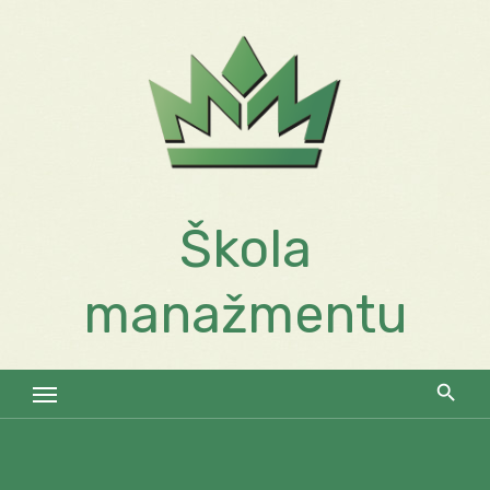
Skip
to
content
Škola
manažmentu