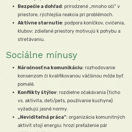
Bezpečie a dohľad
: prirodzené „mnoho očí“ v
priestore, rýchlejšia reakcia pri problémoch.
Aktívne starnutie
: podpora koníčkov, cvičenia,
klubov; zdieľané priestory motivujú k pohybu a
stretávaniu.
Sociálne mínusy
Náročnosť na komunikáciu
: rozhodovanie
konsenzom či kvalifikovanou väčšinou môže byť
pomalé.
Konflikty štýlov
: rozdielne očakávania (ticho
vs. aktivita, deti/pets, používanie kuchyne)
vyžadujú jasné normy.
„Neviditeľná práca“
: organizácia komunitných
aktivít stojí energiu; hrozí preťaženie pár