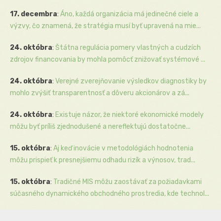
17. decembra
:
Áno, každá organizácia má jedinečné ciele a
výzvy, čo znamená, že stratégia musí byť upravená na mie...
24. októbra
:
Štátna regulácia pomery vlastných a cudzích
zdrojov financovania by mohla pomôcť znižovať systémové ...
24. októbra
:
Verejné zverejňovanie výsledkov diagnostiky by
mohlo zvýšiť transparentnosť a dôveru akcionárov a zá...
24. októbra
:
Existuje názor, že niektoré ekonomické modely
môžu byť príliš zjednodušené a nereflektujú dostatočne...
15. októbra
:
Aj keď inovácie v metodológiách hodnotenia
môžu prispieť k presnejšiemu odhadu rizík a výnosov, trad...
15. októbra
:
Tradičné MIS môžu zaostávať za požiadavkami
súčasného dynamického obchodného prostredia, kde technol...