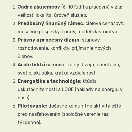
Jadro záujemcov
(6–10 ľudí) a pracovná vízia:
veľkosť, lokalita, úroveň služieb.
Predbežný finančný rámec
: cieľová cena/byt,
mesačné príspevky, fondy, model vlastníctva.
Právny a procesný dizajn
: stanovy,
rozhodovanie, konflikty, prijímanie nových
členov.
Architektúra
: univerzálny dizajn, orientácia,
svetlo, akustika, krátke vzdialenosti.
Energetika a technológie
: štúdia
uskutočniteľnosti a LCOE (náklady na energiu v
čase).
Pilotovanie
: dočasné komunitné aktivity ešte
pred nasťahovaním (spoločné varenie raz
týždenne).