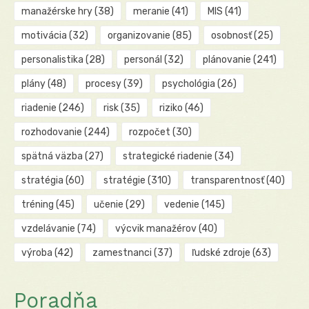
manažérske hry
(38)
meranie
(41)
MIS
(41)
motivácia
(32)
organizovanie
(85)
osobnosť
(25)
personalistika
(28)
personál
(32)
plánovanie
(241)
plány
(48)
procesy
(39)
psychológia
(26)
riadenie
(246)
risk
(35)
riziko
(46)
rozhodovanie
(244)
rozpočet
(30)
spätná väzba
(27)
strategické riadenie
(34)
stratégia
(60)
stratégie
(310)
transparentnosť
(40)
tréning
(45)
učenie
(29)
vedenie
(145)
vzdelávanie
(74)
výcvik manažérov
(40)
výroba
(42)
zamestnanci
(37)
ľudské zdroje
(63)
Poradňa