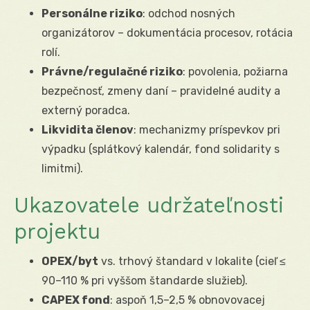
Personálne riziko
: odchod nosných
organizátorov – dokumentácia procesov, rotácia
rolí.
Právne/regulačné riziko
: povolenia, požiarna
bezpečnosť, zmeny daní – pravidelné audity a
externý poradca.
Likvidita členov
: mechanizmy príspevkov pri
výpadku (splátkový kalendár, fond solidarity s
limitmi).
Ukazovatele udržateľnosti
projektu
OPEX/byt
vs. trhový štandard v lokalite (cieľ ≤
90–110 % pri vyššom štandarde služieb).
CAPEX fond
: aspoň 1,5–2,5 % obnovovacej