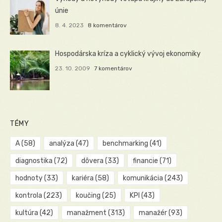
únie
8. 4. 2023
8 komentárov
Hospodárska kríza a cyklický vývoj ekonomiky
23. 10. 2009
7 komentárov
TÉMY
A
(58)
analýza
(47)
benchmarking
(41)
diagnostika
(72)
dôvera
(33)
financie
(71)
hodnoty
(33)
kariéra
(58)
komunikácia
(243)
kontrola
(223)
koučing
(25)
KPI
(43)
kultúra
(42)
manažment
(313)
manažér
(93)