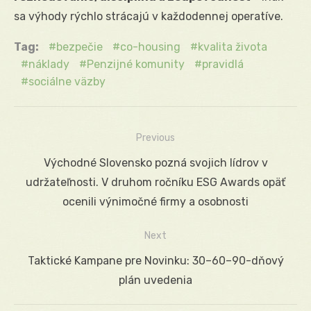
sa výhody rýchlo strácajú v každodennej operatíve.
Tag:
bezpečie
co-housing
kvalita života
náklady
Penzijné komunity
pravidlá
sociálne väzby
Previous
Navigácia
Previous
Východné Slovensko pozná svojich lídrov v
v
post:
udržateľnosti. V druhom ročníku ESG Awards opäť
článku
ocenili výnimočné firmy a osobnosti
Next
Next
Taktické Kampane pre Novinku: 30–60–90-dňový
post:
plán uvedenia