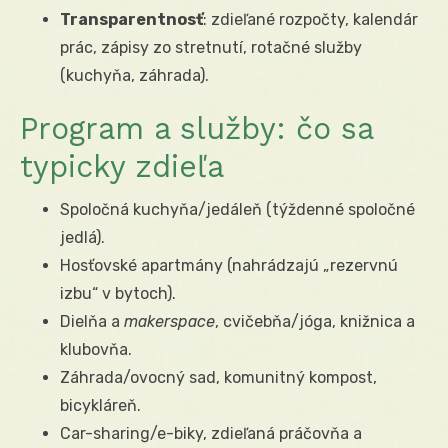
Transparentnosť
: zdieľané rozpočty, kalendár
prác, zápisy zo stretnutí, rotačné služby
(kuchyňa, záhrada).
Program a služby: čo sa
typicky zdieľa
Spoločná kuchyňa/jedáleň (týždenné spoločné
jedlá).
Hosťovské apartmány (nahrádzajú „rezervnú
izbu“ v bytoch).
Dielňa a
makerspace
, cvičebňa/jóga, knižnica a
klubovňa.
Záhrada/ovocný sad, komunitný kompost,
bicykláreň.
Car-sharing/e-biky, zdieľaná práčovňa a