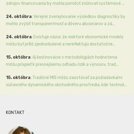
zdrojov financovania by mohla pomôcť znižovať systémové ...
24. októbra
:
Verejné zverejňovanie výsledkov diagnostiky by
mohlo zvýšiť transparentnosť a dôveru akcionárov a zá...
24. októbra
:
Existuje názor, že niektoré ekonomické modely
môžu byť príliš zjednodušené a nereflektujú dostatočne...
15. októbra
:
Aj keď inovácie v metodológiách hodnotenia
môžu prispieť k presnejšiemu odhadu rizík a výnosov, trad...
15. októbra
:
Tradičné MIS môžu zaostávať za požiadavkami
súčasného dynamického obchodného prostredia, kde technol...
KONTAKT