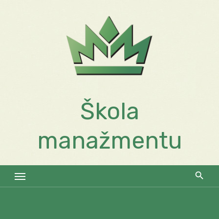
Skip
to
content
Škola
manažmentu