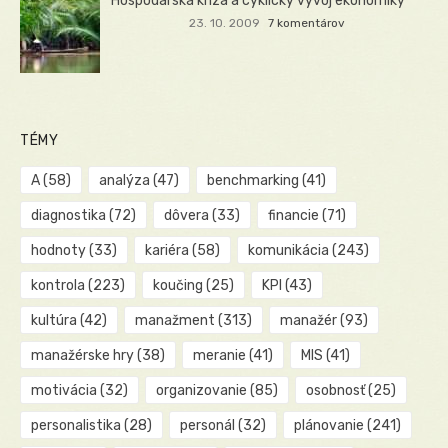
Hospodárska kríza a cyklický vývoj ekonomiky
23. 10. 2009
7 komentárov
TÉMY
A
(58)
analýza
(47)
benchmarking
(41)
diagnostika
(72)
dôvera
(33)
financie
(71)
hodnoty
(33)
kariéra
(58)
komunikácia
(243)
kontrola
(223)
koučing
(25)
KPI
(43)
kultúra
(42)
manažment
(313)
manažér
(93)
manažérske hry
(38)
meranie
(41)
MIS
(41)
motivácia
(32)
organizovanie
(85)
osobnosť
(25)
personalistika
(28)
personál
(32)
plánovanie
(241)