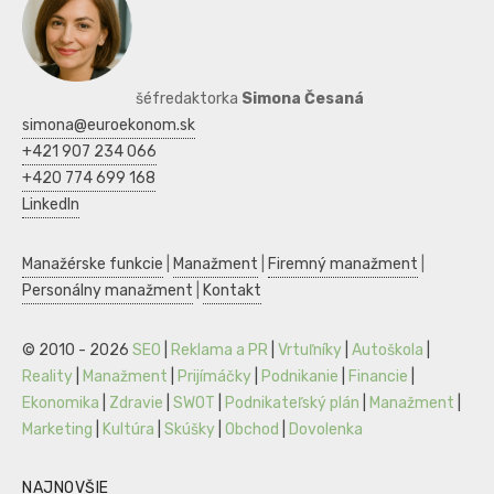
šéfredaktorka
Simona Česaná
simona@euroekonom.sk
+421 907 234 066
+420 774 699 168
LinkedIn
Manažérske funkcie
|
Manažment
|
Firemný manažment
|
Personálny manažment
|
Kontakt
© 2010 - 2026
SEO
|
Reklama a PR
|
Vrtuľníky
|
Autoškola
|
Reality
|
Manažment
|
Prijímáčky
|
Podnikanie
|
Financie
|
Ekonomika
|
Zdravie
|
SWOT
|
Podnikateľský plán
|
Manažment
|
Marketing
|
Kultúra
|
Skúšky
|
Obchod
|
Dovolenka
NAJNOVŠIE