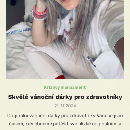
Krízový manažment
Skvělé vánoční dárky pro zdravotníky
Posted
21. 11. 2024
on
Originální vánoční dárky pro zdravotníky Vánoce jsou
časem, kdy chceme potěšit své blízké originálními a