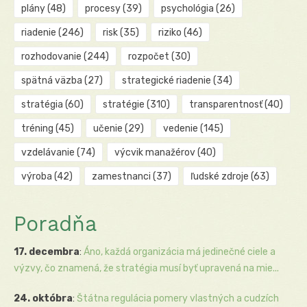
plány
(48)
procesy
(39)
psychológia
(26)
riadenie
(246)
risk
(35)
riziko
(46)
rozhodovanie
(244)
rozpočet
(30)
spätná väzba
(27)
strategické riadenie
(34)
stratégia
(60)
stratégie
(310)
transparentnosť
(40)
tréning
(45)
učenie
(29)
vedenie
(145)
vzdelávanie
(74)
výcvik manažérov
(40)
výroba
(42)
zamestnanci
(37)
ľudské zdroje
(63)
Poradňa
17. decembra
:
Áno, každá organizácia má jedinečné ciele a
výzvy, čo znamená, že stratégia musí byť upravená na mie...
24. októbra
:
Štátna regulácia pomery vlastných a cudzích