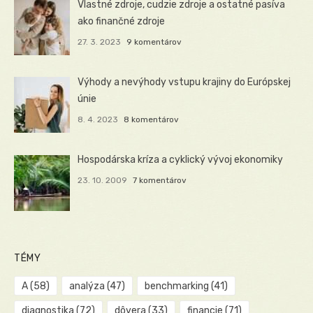
Vlastné zdroje, cudzie zdroje a ostatné pasíva
ako finančné zdroje
27. 3. 2023
9 komentárov
Výhody a nevýhody vstupu krajiny do Európskej
únie
8. 4. 2023
8 komentárov
Hospodárska kríza a cyklický vývoj ekonomiky
23. 10. 2009
7 komentárov
TÉMY
A
(58)
analýza
(47)
benchmarking
(41)
diagnostika
(72)
dôvera
(33)
financie
(71)