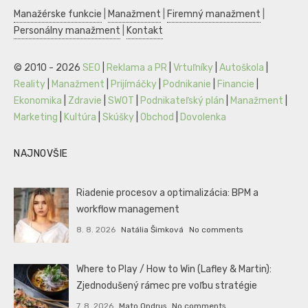
Manažérske funkcie
|
Manažment
|
Firemný manažment
|
Personálny manažment
|
Kontakt
© 2010 - 2026
SEO
|
Reklama a PR
|
Vrtuľníky
|
Autoškola
|
Reality
|
Manažment
|
Prijímáčky
|
Podnikanie
|
Financie
|
Ekonomika
|
Zdravie
|
SWOT
|
Podnikateľský plán
|
Manažment
|
Marketing
|
Kultúra
|
Skúšky
|
Obchod
|
Dovolenka
NAJNOVŠIE
Riadenie procesov a optimalizácia: BPM a
workflow management
8. 8. 2026
Natália Šimková
No comments
Where to Play / How to Win (Lafley & Martin):
Zjednodušený rámec pre voľbu stratégie
7. 8. 2026
Mato Ondrus
No comments