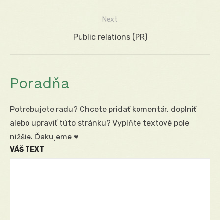
v
post:
Next
článku
Next
Public relations (PR)
post:
Poradňa
Potrebujete radu? Chcete pridať komentár, doplniť
alebo upraviť túto stránku? Vyplňte textové pole
nižšie. Ďakujeme ♥
VÁŠ TEXT