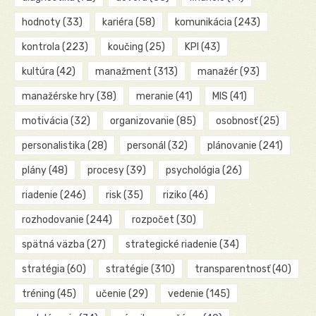
hodnoty
(33)
kariéra
(58)
komunikácia
(243)
kontrola
(223)
koučing
(25)
KPI
(43)
kultúra
(42)
manažment
(313)
manažér
(93)
manažérske hry
(38)
meranie
(41)
MIS
(41)
motivácia
(32)
organizovanie
(85)
osobnosť
(25)
personalistika
(28)
personál
(32)
plánovanie
(241)
plány
(48)
procesy
(39)
psychológia
(26)
riadenie
(246)
risk
(35)
riziko
(46)
rozhodovanie
(244)
rozpočet
(30)
spätná väzba
(27)
strategické riadenie
(34)
stratégia
(60)
stratégie
(310)
transparentnosť
(40)
tréning
(45)
učenie
(29)
vedenie
(145)