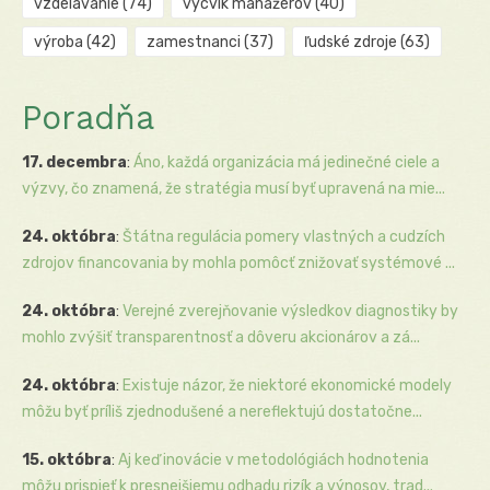
vzdelávanie
(74)
výcvik manažérov
(40)
výroba
(42)
zamestnanci
(37)
ľudské zdroje
(63)
Poradňa
17. decembra
:
Áno, každá organizácia má jedinečné ciele a
výzvy, čo znamená, že stratégia musí byť upravená na mie...
24. októbra
:
Štátna regulácia pomery vlastných a cudzích
zdrojov financovania by mohla pomôcť znižovať systémové ...
24. októbra
:
Verejné zverejňovanie výsledkov diagnostiky by
mohlo zvýšiť transparentnosť a dôveru akcionárov a zá...
24. októbra
:
Existuje názor, že niektoré ekonomické modely
môžu byť príliš zjednodušené a nereflektujú dostatočne...
15. októbra
:
Aj keď inovácie v metodológiách hodnotenia
môžu prispieť k presnejšiemu odhadu rizík a výnosov, trad...