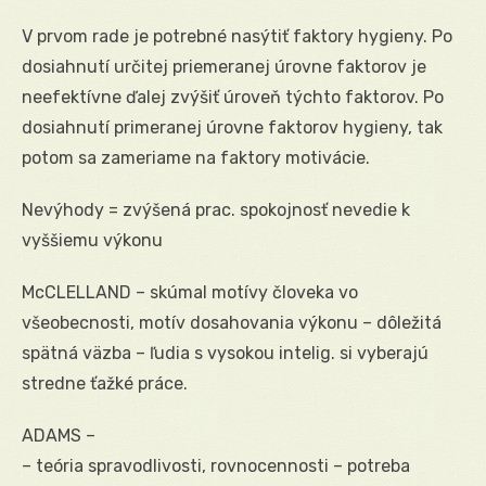
V prvom rade je potrebné nasýtiť faktory hygieny. Po
dosiahnutí určitej priemeranej úrovne faktorov je
neefektívne ďalej zvýšiť úroveň týchto faktorov. Po
dosiahnutí primeranej úrovne faktorov hygieny, tak
potom sa zameriame na faktory motivácie.
Nevýhody = zvýšená prac. spokojnosť nevedie k
vyššiemu výkonu
McCLELLAND – skúmal motívy človeka vo
všeobecnosti, motív dosahovania výkonu – dôležitá
spätná väzba – ľudia s vysokou intelig. si vyberajú
stredne ťažké práce.
ADAMS –
– teória spravodlivosti, rovnocennosti – potreba