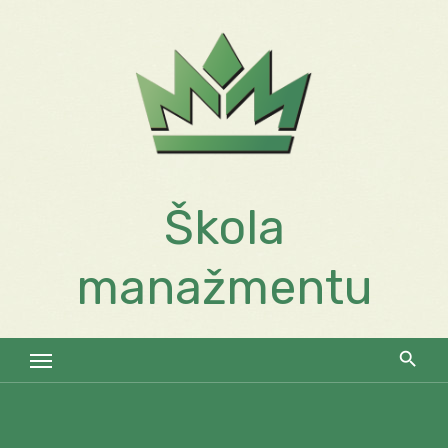
Skip
to
content
Škola
manažmentu