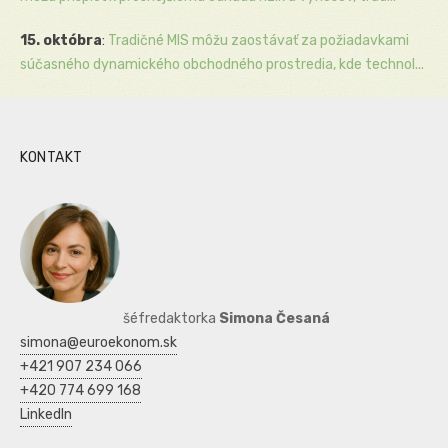
15. októbra
:
Tradičné MIS môžu zaostávať za požiadavkami
súčasného dynamického obchodného prostredia, kde technol...
KONTAKT
šéfredaktorka
Simona Česaná
simona@euroekonom.sk
+421 907 234 066
+420 774 699 168
LinkedIn