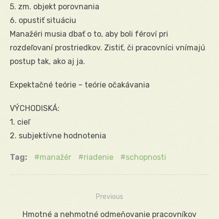
5. zm. objekt porovnania
6. opustiť situáciu
Manažéri musia dbať o to, aby boli féroví pri
rozdeľovaní prostriedkov. Zistiť, či pracovníci vnímajú
postup tak, ako aj ja.
Expektačné teórie – teórie očakávania
VÝCHODISKÁ:
1. cieľ
2. subjektívne hodnotenia
Tag:
manažér
riadenie
schopnosti
Previous
Navigácia
Previous
Hmotné a nehmotné odmeňovanie pracovníkov