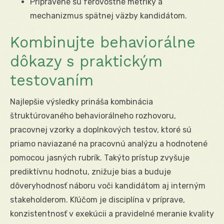
Pripravené sú férovostné metriky a
mechanizmus spätnej väzby kandidátom.
Kombinujte behaviorálne
dôkazy s praktickým
testovaním
Najlepšie výsledky prináša kombinácia
štruktúrovaného behaviorálneho rozhovoru,
pracovnej vzorky a doplnkových testov, ktoré sú
priamo naviazané na pracovnú analýzu a hodnotené
pomocou jasných rubrík. Takýto prístup zvyšuje
prediktívnu hodnotu, znižuje bias a buduje
dôveryhodnosť náboru voči kandidátom aj interným
stakeholderom. Kľúčom je disciplína v príprave,
konzistentnosť v exekúcii a pravidelné meranie kvality