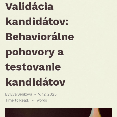
Validácia
kandidátov:
Behaviorálne
pohovory a
testovanie
kandidátov
By
Eva Senková
Posted
9. 12. 2025
on
Time to Read:
-
words