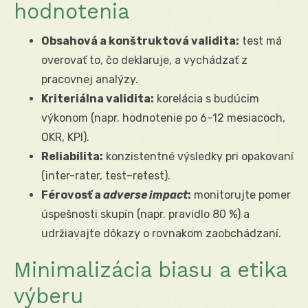
hodnotenia
Obsahová a konštruktová validita:
test má
overovať to, čo deklaruje, a vychádzať z
pracovnej analýzy.
Kriteriálna validita:
korelácia s budúcim
výkonom (napr. hodnotenie po 6–12 mesiacoch,
OKR, KPI).
Reliabilita:
konzistentné výsledky pri opakovaní
(inter-rater, test–retest).
Férovosť a
adverse impact
:
monitorujte pomer
úspešnosti skupín (napr. pravidlo 80 %) a
udržiavajte dôkazy o rovnakom zaobchádzaní.
Minimalizácia biasu a etika
výberu