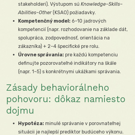
stakeholderi). Výstupom sú
Knowledge–Skills–
Abilities–Other
(KSAO) požiadavky.
Kompetenčný model:
6–10 jadrových
kompetencií (napr. rozhodovanie na základe dát,
spolupráca, zodpovednosť, orientácia na
zákazníka) + 2–4 špecifické pre rolu.
Úrovne správania:
pre každú kompetenciu
definujte pozorovateľné indikátory na škále
(napr. 1–5) s konkrétnymi ukážkami správania.
Zásady behaviorálneho
pohovoru: dôkaz namiesto
dojmu
Hypotéza:
minulé správanie v porovnateľnej
situácii je najlepší prediktor budúceho výkonu.