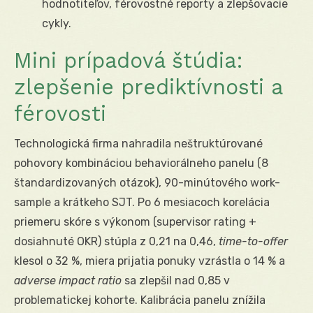
hodnotiteľov, férovostné reporty a zlepšovacie
cykly.
Mini prípadová štúdia:
zlepšenie prediktívnosti a
férovosti
Technologická firma nahradila neštruktúrované
pohovory kombináciou behaviorálneho panelu (8
štandardizovaných otázok), 90-minútového work-
sample a krátkeho SJT. Po 6 mesiacoch korelácia
priemeru skóre s výkonom (supervisor rating +
dosiahnuté OKR) stúpla z 0,21 na 0,46,
time-to-offer
klesol o 32 %, miera prijatia ponuky vzrástla o 14 % a
adverse impact ratio
sa zlepšil nad 0,85 v
problematickej kohorte. Kalibrácia panelu znížila