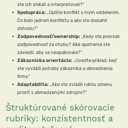
ste ich získali a interpretovali?“
Spolupráca:
„Opíšte konflikt s iným oddelením.
Čo bolo jadrom konfliktu a ako ste dosiahli
dohodu?“
Zodpovednosť/ownership:
„Kedy ste prevzali
zodpovednosť za chybu? Aké opatrenia ste
zaviedli, aby sa neopakovala?“
Zákaznícka orientácia:
„Uveďte príklad, keď
ste vyvážili potreby zákazníka a obmedzenia
firmy.“
Adaptabilita:
„Ako ste zvládli náhlu zmenu
priorít s obmedzenými zdrojmi?“
Štruktúrované skórovacie
rubriky: konzistentnosť a