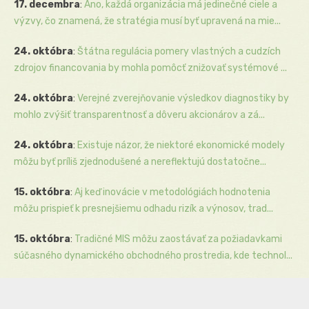
17. decembra
:
Áno, každá organizácia má jedinečné ciele a
výzvy, čo znamená, že stratégia musí byť upravená na mie...
24. októbra
:
Štátna regulácia pomery vlastných a cudzích
zdrojov financovania by mohla pomôcť znižovať systémové ...
24. októbra
:
Verejné zverejňovanie výsledkov diagnostiky by
mohlo zvýšiť transparentnosť a dôveru akcionárov a zá...
24. októbra
:
Existuje názor, že niektoré ekonomické modely
môžu byť príliš zjednodušené a nereflektujú dostatočne...
15. októbra
:
Aj keď inovácie v metodológiách hodnotenia
môžu prispieť k presnejšiemu odhadu rizík a výnosov, trad...
15. októbra
:
Tradičné MIS môžu zaostávať za požiadavkami
súčasného dynamického obchodného prostredia, kde technol...