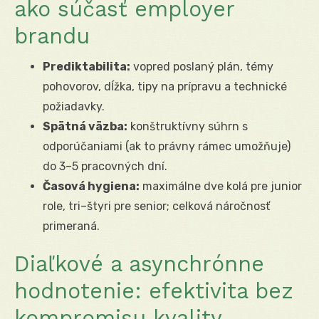
ako súčasť employer
brandu
Prediktabilita:
vopred poslaný plán, témy
pohovorov, dĺžka, tipy na prípravu a technické
požiadavky.
Spätná väzba:
konštruktívny súhrn s
odporúčaniami (ak to právny rámec umožňuje)
do 3–5 pracovných dní.
Časová hygiena:
maximálne dve kolá pre junior
role, tri–štyri pre senior; celková náročnosť
primeraná.
Diaľkové a asynchrónne
hodnotenie: efektivita bez
kompromisu kvality