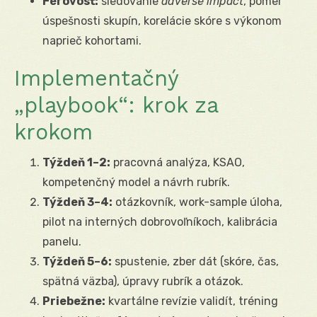
Férovosť:
sledovanie
adverse impact
, pomer
úspešnosti skupín, korelácie skóre s výkonom
naprieč kohortami.
Implementačný
„playbook“: krok za
krokom
Týždeň 1–2:
pracovná analýza, KSAO,
kompetenčný model a návrh rubrík.
Týždeň 3–4:
otázkovník, work-sample úloha,
pilot na interných dobrovoľníkoch, kalibrácia
panelu.
Týždeň 5–6:
spustenie, zber dát (skóre, čas,
spätná väzba), úpravy rubrík a otázok.
Priebežne:
kvartálne revízie validít, tréning