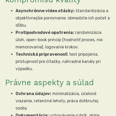
Asynchrónne video otázky:
štandardizácia a
objektívnejšie porovnanie; obmedzte ich počet a
dĺžku.
Protipodvodové opatrenia:
randomizácia
úloh, open-book princíp (hodnotiť proces, nie
memorovanie), logovanie krokov.
Technická pripravenosť:
test pripojenia,
prístupnosť pre čítačky, náhradné kanály pri
výpadku.
Právne aspekty a súlad
Ochrana údajov:
minimalizácia, účelové
viazanie, retenčné lehoty, práva dotknutej
osoby.
Dokumentácia:
uchovávanie rubrík, skóre,