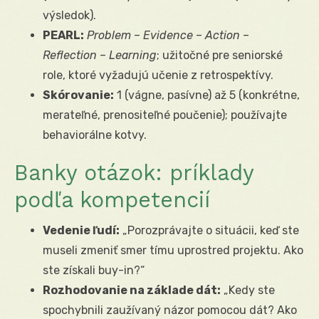
výsledok).
PEARL:
Problem
–
Evidence
–
Action
–
Reflection
–
Learning
; užitočné pre seniorské
role, ktoré vyžadujú učenie z retrospektívy.
Skórovanie:
1 (vágne, pasívne) až 5 (konkrétne,
merateľné, prenositeľné poučenie); používajte
behaviorálne kotvy.
Banky otázok: príklady
podľa kompetencií
Vedenie ľudí:
„Porozprávajte o situácii, keď ste
museli zmeniť smer tímu uprostred projektu. Ako
ste získa­li buy-in?“
Rozhodovanie na základe dát:
„Kedy ste
spochybnili zaužívaný názor pomocou dát? Ako