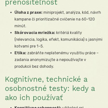
prenositeľnosť
Úloha z praxe:
miniprojekt, analýza, kód, návrh
kampane či prioritizačné cvičenie na 60–120
minút.
Skórovacia mriežka:
kritériá kvality
(relevancia, logika, efekt, komunikácia) s jasnými
kotvami pre 1–5.
Etika:
zabráňte neplatenému využitiu práce –
zadania anonymizujte a nepoužívajte v
produkcii bez dohody.
Kognitívne, technické a
osobnostné testy: kedy a
ako ich používať
Kognitívne schopnosti:
užitočné pri