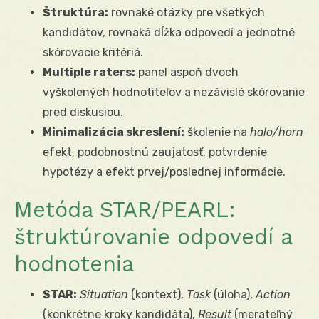
Štruktúra:
rovnaké otázky pre všetkých
kandidátov, rovnaká dĺžka odpovedí a jednotné
skórovacie kritériá.
Multiple raters:
panel aspoň dvoch
vyškolených hodnotiteľov a nezávislé skórovanie
pred diskusiou.
Minimalizácia skreslení:
školenie na
halo/horn
efekt, podobnostnú zaujatosť, potvrdenie
hypotézy a efekt prvej/poslednej informácie.
Metóda STAR/PEARL:
štruktúrovanie odpovedí a
hodnotenia
STAR:
Situation
(kontext),
Task
(úloha),
Action
(konkrétne kroky kandidáta),
Result
(merateľný