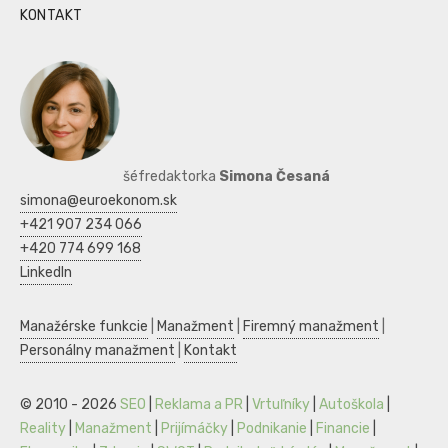
KONTAKT
šéfredaktorka
Simona Česaná
simona@euroekonom.sk
+421 907 234 066
+420 774 699 168
LinkedIn
Manažérske funkcie
|
Manažment
|
Firemný manažment
|
Personálny manažment
|
Kontakt
© 2010 - 2026
SEO
|
Reklama a PR
|
Vrtuľníky
|
Autoškola
|
Reality
|
Manažment
|
Prijímáčky
|
Podnikanie
|
Financie
|