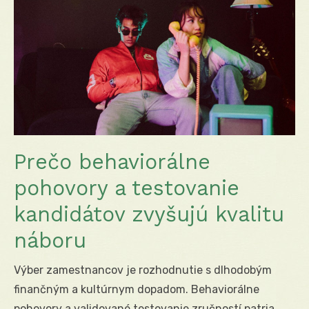
Prečo behaviorálne
pohovory a testovanie
kandidátov zvyšujú kvalitu
náboru
Výber zamestnancov je rozhodnutie s dlhodobým
finančným a kultúrnym dopadom. Behaviorálne
pohovory a validované testovanie zručností patria