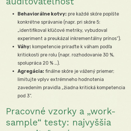
auditovateľnosť
Behaviorálne kotvy:
pre každé skóre popíšte
konkrétne správanie (napr. pri skóre 5:
„identifikoval kľúčové metriky, vybudoval
experiment a preukázal inkrementálny prínos“).
Váhy:
kompetencie priraďte k váham podľa
kritickosti pre rolu (napr. rozhodovanie 30 %,
spolupráca 20 % …).
Agregácia:
finálne skóre je vážený priemer;
limitujte vplyv extrémneho hodnotenia
zavedením pravidla „žiadna kritická kompetencia
pod 3“.
Pracovné vzorky a „work-
sample“ testy: najvyššia