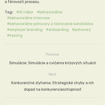
a férovosti procesu.
Tag:
AI nábor
behaviorálne
behaviorálne interview
behaviorálne pohovory a testovanie kandidátov
employer branding
onboarding
pohovory
testing
Previous
Navigácia
Previous
Simulácie: Simulácie a cvičenia krízových situácií
v
post:
Next
článku
Next
Konkurenčné zlyhania: Strategické chyby a ich
post:
dopad na konkurencieschopnosť