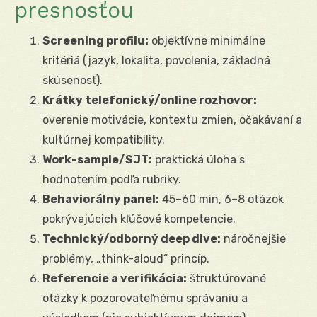
presnosťou
Screening profilu:
objektívne minimálne
kritériá (jazyk, lokalita, povolenia, základná
skúsenosť).
Krátky telefonický/online rozhovor:
overenie motivácie, kontextu zmien, očakávaní a
kultúrnej kompatibility.
Work-sample/SJT:
praktická úloha s
hodnotením podľa rubriky.
Behaviorálny panel:
45–60 min, 6–8 otázok
pokrývajúcich kľúčové kompetencie.
Technický/odborný deep dive:
náročnejšie
problémy, „think-aloud“ princíp.
Referencie a verifikácia:
štruktúrované
otázky k pozorovateľnému správaniu a