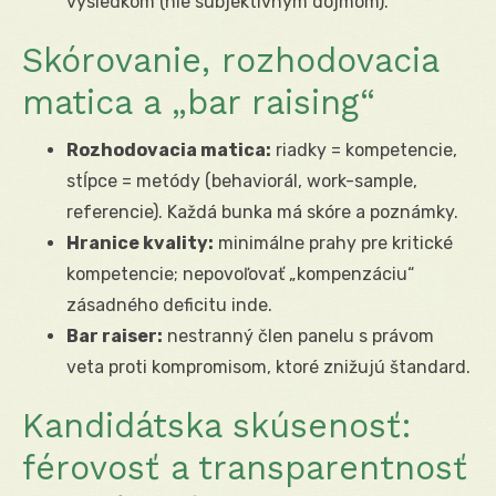
výsledkom (nie subjektívnym dojmom).
Skórovanie, rozhodovacia
matica a „bar raising“
Rozhodovacia matica:
riadky = kompetencie,
stĺpce = metódy (behaviorál, work-sample,
referencie). Každá bunka má skóre a poznámky.
Hranice kvality:
minimálne prahy pre kritické
kompetencie; nepovoľovať „kompenzáciu“
zásadného deficitu inde.
Bar raiser:
nestranný člen panelu s právom
veta proti kompromisom, ktoré znižujú štandard.
Kandidátska skúsenosť:
férovosť a transparentnosť