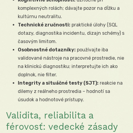
komplexných rolách; dávajte pozor na dĺžku a
kultúrnu neutralitu.
Technické zručnosti:
praktické úlohy (SQL
dotazy, diagnostika incidentu, dizajn schémy) s
časovým limitom.
Osobnostné dotazníky:
používajte iba
validované nástroje na pracovné prostredie, nie
na klinickú diagnostiku; interpretujte ich ako
doplnok, nie filter.
Integrity a situáčné testy (SJT):
reakcie na
dilemy z reálneho prostredia – hodnotí sa
úsudok a hodnotové prístupy.
Validita, reliabilita a
férovosť: vedecké zásady