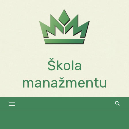
Skip
to
content
Škola
manažmentu