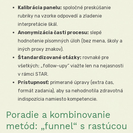
Kalibrácia panelu:
spoločné preskúšanie
rubriky na vzorke odpovedí a zladenie
interpretácie škál.
Anonymizácia časti procesu:
slepé
hodnotenie písomných úloh (bez mena, školy a
iných proxy znakov).
Štandardizované otázky:
rovnaké pre
všetkých; „follow-upy“ viažte len na nejasnosti
v rámci STAR.
Prístupnosť:
primerané úpravy (extra čas,
formát zadania), aby sa nehodnotila zdravotná
indispozícia namiesto kompetencie.
Poradie a kombinovanie
metód: „funnel“ s rastúcou