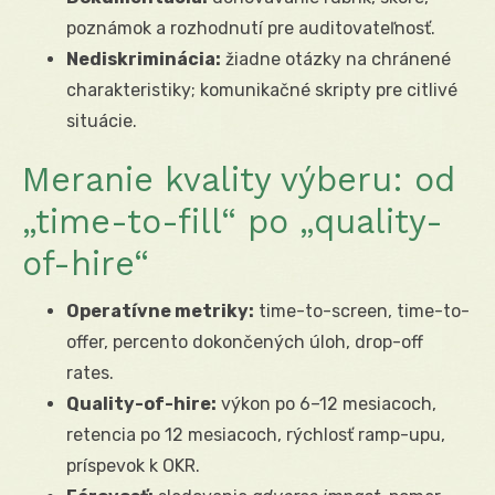
poznámok a rozhodnutí pre auditovateľnosť.
Nediskriminácia:
žiadne otázky na chránené
charakteristiky; komunikačné skripty pre citlivé
situácie.
Meranie kvality výberu: od
„time-to-fill“ po „quality-
of-hire“
Operatívne metriky:
time-to-screen, time-to-
offer, percento dokončených úloh, drop-off
rates.
Quality-of-hire:
výkon po 6–12 mesiacoch,
retencia po 12 mesiacoch, rýchlosť ramp-upu,
príspevok k OKR.