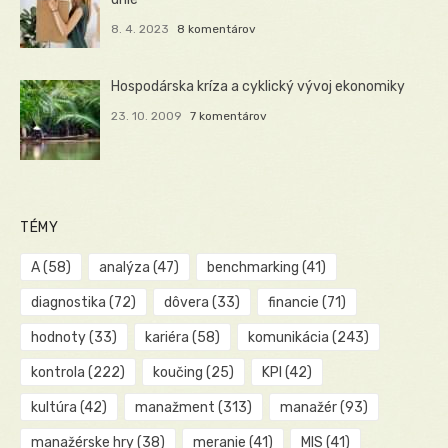
8. 4. 2023
8 komentárov
Hospodárska kríza a cyklický vývoj ekonomiky
23. 10. 2009
7 komentárov
TÉMY
A
(58)
analýza
(47)
benchmarking
(41)
diagnostika
(72)
dôvera
(33)
financie
(71)
hodnoty
(33)
kariéra
(58)
komunikácia
(243)
kontrola
(222)
koučing
(25)
KPI
(42)
kultúra
(42)
manažment
(313)
manažér
(93)
manažérske hry
(38)
meranie
(41)
MIS
(41)