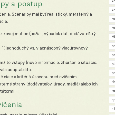
k
ípy a postup
k
čenia. Scenár by mal byť realistický, merateľný a
m
ácie.
m
rizikovej matice (požiar, výpadok dát, dodávateľský
M
o
cií (jednoduchý vs. viacnásobný viacúrovňový
pe
mžité vstupy (nové informácie, zhoršenie situácie,
p
ala adaptabilita.
p
é ciele a kritériá úspechu pred cvičením.
ri
terné strany (dodávateľov, úrady, médiá) alebo ich
itátormi.
r
s
vičenia
st