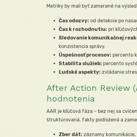
Metriky by mali byť zamerané na výsledk
Čas odozvy:
od detekcie po nasa
Čas k rozhodnutiu:
pri kľúčovýc
Sledovanie komunikačnej reak
konzistencia správy.
Úspešnosť procesov:
percento k
Stabilita služieb:
percento syst
Ľudské aspekty:
zvládanie stresu
After Action Review 
hodnotenia
AAR je kľúčová fáza – bez nej sa cviče
štruktúrovaná, fakty podložená a zamer
Zber dát:
záznamy komunikácie, 