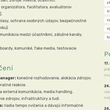
zsah, zdroje, miesta, účastníci.
s
 organizátora, facilitatora, evaluátorov
t
).
v
lasy, ochrana osobných údajov, bezpečnostné
iku).
v
munikácia medzi účastníkmi, záložné kanály,
ľ
oardy, komuniké, fake media, testovacie
P
17.
čení
jed
mus
Manager:
konečné rozhodovanie, alokácia zdrojov.
račné reakcie.
24.
a externá komunikácia, media handling.
vla
moh
e zdrojov, infraštruktúry a ľudí.
s:
riadia tempo cvičenia a dávajú informačné
24.