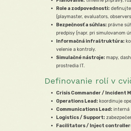
Plánovanie:
timeline prípravy, ro
Role a zodpovednosti:
definujte
(playmaster, evaluators, observers
Bezpečnosť a súhlas:
právne súh
predpisy (napr. pri simulovanom ún
Informačná infraštruktúra:
ko
velenie a kontroly.
Simulačné nástroje:
mapy, dashb
prostredia IT.
Definovanie rolí v cvi
Crisis Commander / Incident 
Operations Lead:
koordinuje ope
Communications Lead:
interná 
Logistics / Support:
zabezpečeni
Facilitators / Inject controller