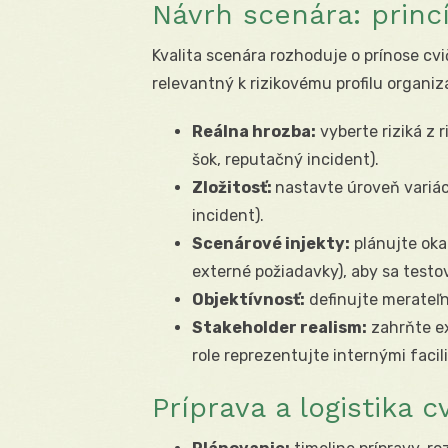
Návrh scenára: princ
Kvalita scenára rozhoduje o prínose cvi
relevantný k rizikovému profilu organiz
Reálna hrozba:
vyberte riziká z 
šok, reputačný incident).
Zložitosť:
nastavte úroveň variá
incident).
Scenárové injekty:
plánujte oka
externé požiadavky), aby sa testov
Objektívnosť:
definujte merateľn
Stakeholder realism:
zahrňte ex
role reprezentujte internými facil
Príprava a logistika c