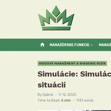
Skip
to
content
home
MANAŽÉRSKE FUNKCIE
MANA
KRÍZOVÝ MANAŽMENT A RIADENIE RIZÍK
Simulácie: Simulác
situácií
By
Dalimil
Posted
9. 12. 2025
on
Time to Read:
6 min
-
1141
words