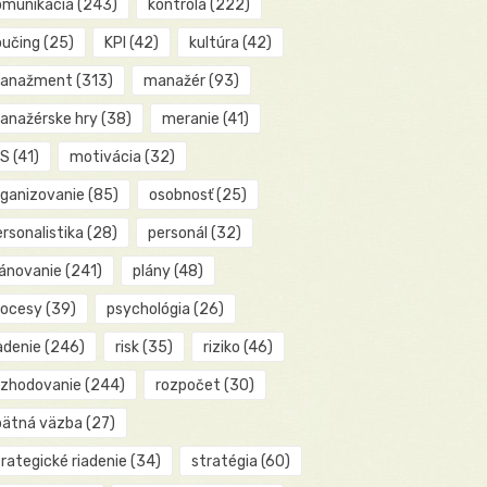
omunikácia
(243)
kontrola
(222)
oučing
(25)
KPI
(42)
kultúra
(42)
anažment
(313)
manažér
(93)
anažérske hry
(38)
meranie
(41)
IS
(41)
motivácia
(32)
rganizovanie
(85)
osobnosť
(25)
rsonalistika
(28)
personál
(32)
lánovanie
(241)
plány
(48)
rocesy
(39)
psychológia
(26)
adenie
(246)
risk
(35)
riziko
(46)
ozhodovanie
(244)
rozpočet
(30)
pätná väzba
(27)
rategické riadenie
(34)
stratégia
(60)