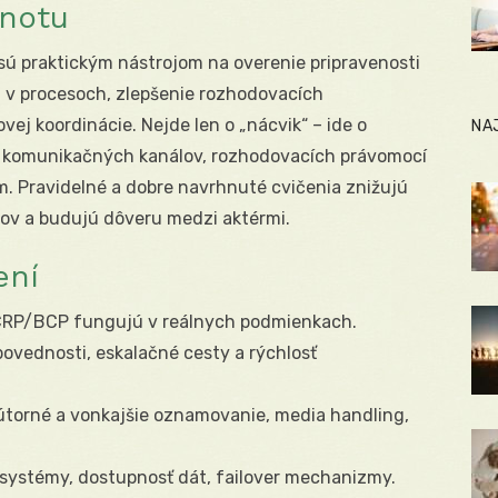
dnotu
 sú praktickým nástrojom na overenie pripravenosti
st v procesoch, zlepšenie rozhodovacích
j koordinácie. Nejde len o „nácvik“ – ide o
NA
, komunikačných kanálov, rozhodovacích právomocí
 Pravidelné a dobre navrhnuté cvičenia znižujú
ov a budujú dôveru medzi aktérmi.
ení
CRP/BCP fungujú v reálnych podmienkach.
ovednosti, eskalačné cesty a rýchlosť
torné a vonkajšie oznamovanie, media handling,
systémy, dostupnosť dát, failover mechanizmy.