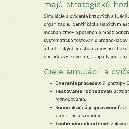
majú strategickú ho
Simulácie a cvičenia krízových situácií
organizácie, identifikáciu slabých mie
mechanizmov a posilnenie medziodborove
systematické testovanie predpokladov
a technických mechanizmov pod tlakom.
čas odozvy, zmierňujú dopady incident
Ciele simulácií a cvič
Overenie procesov:
či postupy 
Testovanie rozhodovania:
zodp
rozhodovania.
Komunikačná pripravenosť:
vnú
koordinácia s úradmi.
Technická robustnosť:
záložné 