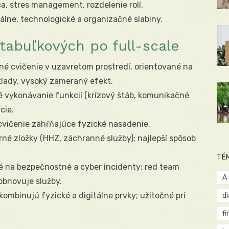
a, stres management, rozdelenie rolí.
lne, technologické a organizačné slabiny.
 tabuľkových po full-scale
né cvičenie v uzavretom prostredí, orientované na
klady, vysoký zameraný efekt.
 vykonávanie funkcií (krízový štáb, komunikačné
cie.
vičenie zahŕňajúce fyzické nasadenie,
rné zložky (HHZ, záchranné služby); najlepší spôsob
TÉ
 na bezpečnostné a cyber incidenty; red team
A
 obnovuje služby.
kombinujú fyzické a digitálne prvky; užitočné pri
d
fi