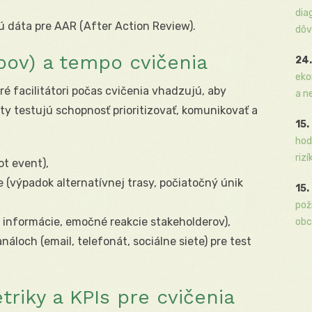
dia
ú dáta pre AAR (After Action Review).
dôv
upov) a tempo cvičenia
24.
eko
ré facilitátori počas cvičenia vhadzujú, aby
a n
cty testujú schopnosť prioritizovať, komunikovať a
15.
hod
rizí
ot event),
 (výpadok alternatívnej trasy, počiatočný únik
15.
pož
 informácie, emočné reakcie stakeholderov),
obc
áloch (email, telefonát, sociálne siete) pre test
riky a KPIs pre cvičenia