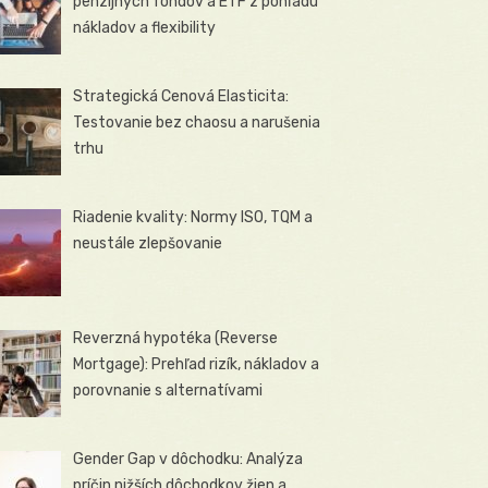
penzijných fondov a ETF z pohľadu
nákladov a flexibility
Strategická Cenová Elasticita:
Testovanie bez chaosu a narušenia
trhu
Riadenie kvality: Normy ISO, TQM a
neustále zlepšovanie
Reverzná hypotéka (Reverse
Mortgage): Prehľad rizík, nákladov a
porovnanie s alternatívami
Gender Gap v dôchodku: Analýza
príčin nižších dôchodkov žien a