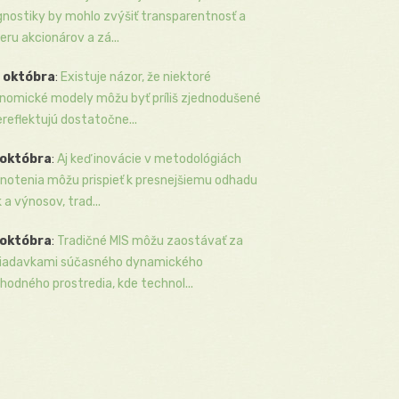
gnostiky by mohlo zvýšiť transparentnosť a
eru akcionárov a zá...
 októbra
:
Existuje názor, že niektoré
nomické modely môžu byť príliš zjednodušené
ereflektujú dostatočne...
 októbra
:
Aj keď inovácie v metodológiách
notenia môžu prispieť k presnejšiemu odhadu
k a výnosov, trad...
 októbra
:
Tradičné MIS môžu zaostávať za
iadavkami súčasného dynamického
hodného prostredia, kde technol...