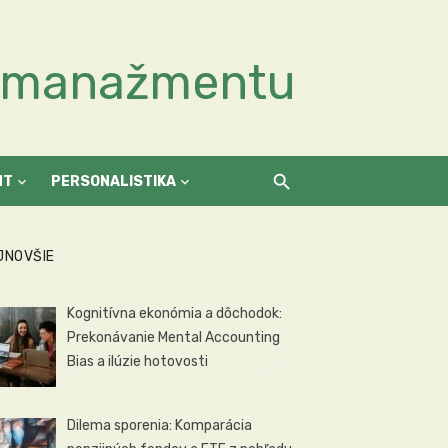
a manažmentu
NT
PERSONALISTIKA
JNOVŠIE
Kognitívna ekonómia a dôchodok:
Prekonávanie Mental Accounting
Bias a ilúzie hotovosti
Dilema sporenia: Komparácia