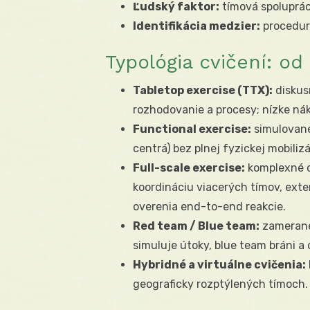
Ľudský faktor:
tímová spoluprác
Identifikácia medzier:
procedurá
Typológia cvičení: od
Tabletop exercise (TTX):
diskus
rozhodovanie a procesy; nízke ná
Functional exercise:
simulované
centrá) bez plnej fyzickej mobilizá
Full-scale exercise:
komplexné c
koordináciu viacerých tímov, exte
overenia end-to-end reakcie.
Red team / Blue team:
zamerané
simuluje útoky, blue team bráni a
Hybridné a virtuálne cvičenia:
geograficky rozptýlených tímoch.