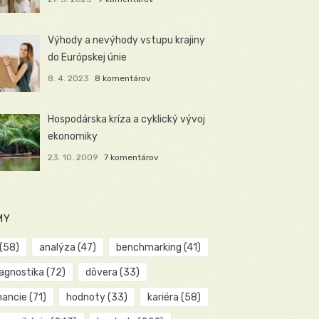
Výhody a nevýhody vstupu krajiny
do Európskej únie
8. 4. 2023
8 komentárov
Hospodárska kríza a cyklický vývoj
ekonomiky
23. 10. 2009
7 komentárov
MY
(58)
analýza
(47)
benchmarking
(41)
iagnostika
(72)
dôvera
(33)
nancie
(71)
hodnoty
(33)
kariéra
(58)