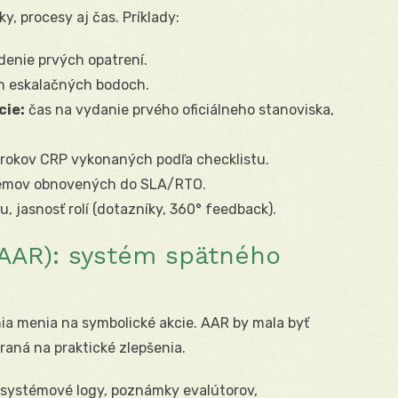
y, procesy aj čas. Príklady:
denie prvých opatrení.
h eskalačných bodoch.
cie:
čas na vydanie prvého oficiálneho stanoviska,
rokov CRP vykonaných podľa checklistu.
émov obnovených do SLA/RTO.
, jasnosť rolí (dotazníky, 360° feedback).
(AAR): systém spätného
nia menia na symbolické akcie. AAR by mala byť
aná na praktické zlepšenia.
systémové logy, poznámky evalútorov,