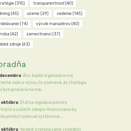
tratégie
(310)
transparentnosť
(40)
réning
(45)
učenie
(29)
vedenie
(145)
zdelávanie
(74)
výcvik manažérov
(40)
ýroba
(42)
zamestnanci
(37)
udské zdroje
(63)
oradňa
 decembra
:
Áno, každá organizácia má
inečné ciele a výzvy, čo znamená, že stratégia
í byť upravená na mie...
 októbra
:
Štátna regulácia pomery
stných a cudzích zdrojov financovania by
la pomôcť znižovať systémové ...
 októbra
:
Verejné zverejňovanie výsledkov