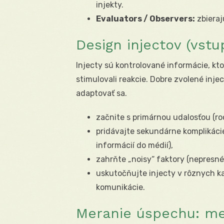
injekty.
Evaluators / Observers:
zbieraj
Design injectov (vst
Injecty sú kontrolované informácie, kto
stimulovali reakcie. Dobre zvolené inje
adaptovať sa.
začnite s primárnou udalosťou (ro
pridávajte sekundárne komplikácie
informácií do médií),
zahrňte „noisy“ faktory (nepresné
uskutočňujte injecty v rôznych kan
komunikácie.
Meranie úspechu: met