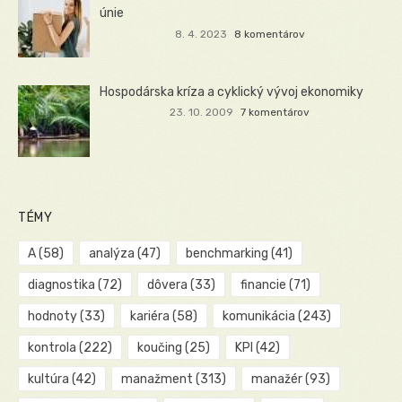
únie
8. 4. 2023
8 komentárov
Hospodárska kríza a cyklický vývoj ekonomiky
23. 10. 2009
7 komentárov
TÉMY
A
(58)
analýza
(47)
benchmarking
(41)
diagnostika
(72)
dôvera
(33)
financie
(71)
hodnoty
(33)
kariéra
(58)
komunikácia
(243)
kontrola
(222)
koučing
(25)
KPI
(42)
kultúra
(42)
manažment
(313)
manažér
(93)