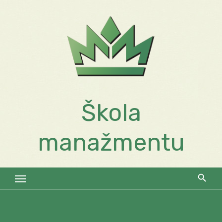
Skip
to
content
Škola
manažmentu