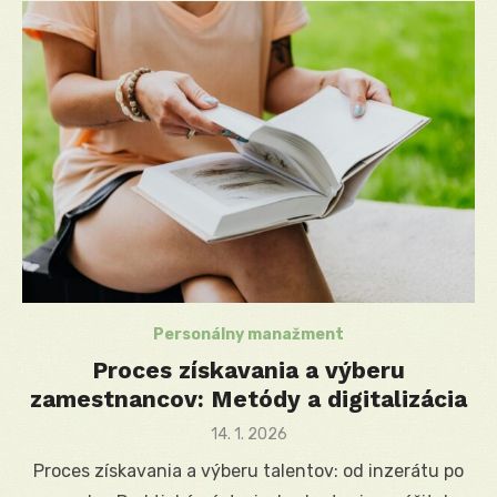
Personálny manažment
Proces získavania a výberu
zamestnancov: Metódy a digitalizácia
Posted
14. 1. 2026
on
Proces získavania a výberu talentov: od inzerátu po