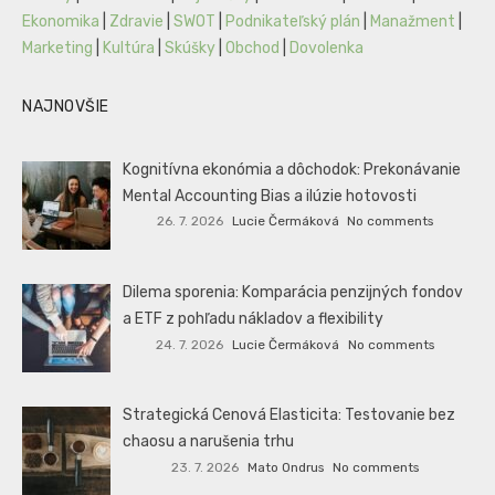
Ekonomika
|
Zdravie
|
SWOT
|
Podnikateľský plán
|
Manažment
|
Marketing
|
Kultúra
|
Skúšky
|
Obchod
|
Dovolenka
NAJNOVŠIE
Kognitívna ekonómia a dôchodok: Prekonávanie
Mental Accounting Bias a ilúzie hotovosti
26. 7. 2026
Lucie Čermáková
No comments
Dilema sporenia: Komparácia penzijných fondov
a ETF z pohľadu nákladov a flexibility
24. 7. 2026
Lucie Čermáková
No comments
Strategická Cenová Elasticita: Testovanie bez
chaosu a narušenia trhu
23. 7. 2026
Mato Ondrus
No comments