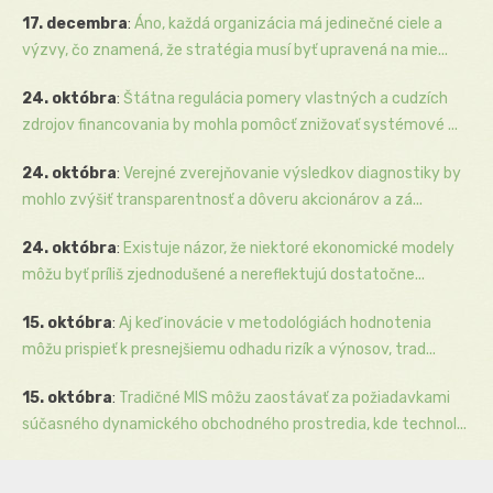
17. decembra
:
Áno, každá organizácia má jedinečné ciele a
výzvy, čo znamená, že stratégia musí byť upravená na mie...
24. októbra
:
Štátna regulácia pomery vlastných a cudzích
zdrojov financovania by mohla pomôcť znižovať systémové ...
24. októbra
:
Verejné zverejňovanie výsledkov diagnostiky by
mohlo zvýšiť transparentnosť a dôveru akcionárov a zá...
24. októbra
:
Existuje názor, že niektoré ekonomické modely
môžu byť príliš zjednodušené a nereflektujú dostatočne...
15. októbra
:
Aj keď inovácie v metodológiách hodnotenia
môžu prispieť k presnejšiemu odhadu rizík a výnosov, trad...
15. októbra
:
Tradičné MIS môžu zaostávať za požiadavkami
súčasného dynamického obchodného prostredia, kde technol...