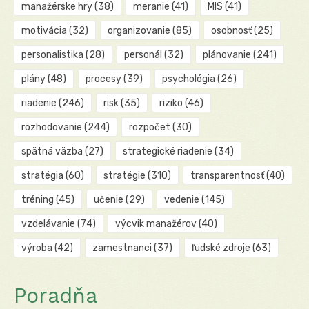
manažérske hry
(38)
meranie
(41)
MIS
(41)
motivácia
(32)
organizovanie
(85)
osobnosť
(25)
personalistika
(28)
personál
(32)
plánovanie
(241)
plány
(48)
procesy
(39)
psychológia
(26)
riadenie
(246)
risk
(35)
riziko
(46)
rozhodovanie
(244)
rozpočet
(30)
spätná väzba
(27)
strategické riadenie
(34)
stratégia
(60)
stratégie
(310)
transparentnosť
(40)
tréning
(45)
učenie
(29)
vedenie
(145)
vzdelávanie
(74)
výcvik manažérov
(40)
výroba
(42)
zamestnanci
(37)
ľudské zdroje
(63)
Poradňa