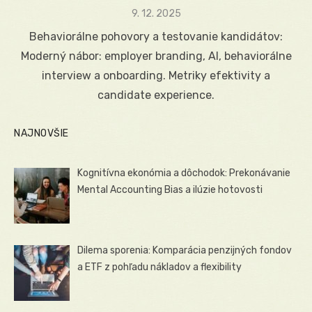
Posted
9. 12. 2025
on
Behaviorálne pohovory a testovanie kandidátov:
Moderný nábor: employer branding, AI, behaviorálne
interview a onboarding. Metriky efektivity a
candidate experience.
NAJNOVŠIE
Kognitívna ekonómia a dôchodok: Prekonávanie
Mental Accounting Bias a ilúzie hotovosti
Dilema sporenia: Komparácia penzijných fondov
a ETF z pohľadu nákladov a flexibility