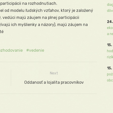
articipácii na rozhodnutiach.
dia
el od modelu ľudských vzťahov, ktorý je založený
dôv
 vedúci majú záujem na plnej participácii
24.
ívajú ich myšlienky a názory), majú záujem na
eko
té
a n
15.
ozhodovanie
vedenie
hod
rizí
15.
Next
pož
obc
Next
Oddanosť a lojalita pracovníkov
post: