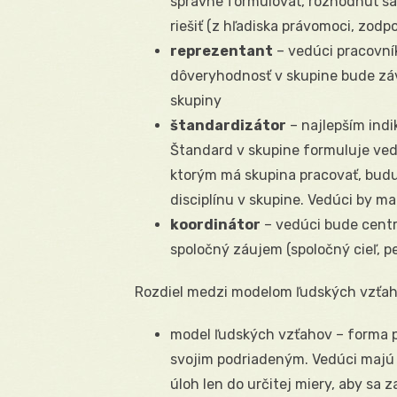
správne formulovať, rozhodnúť sa 
riešiť (z hľadiska právomoci, zodp
reprezentant
– vedúci pracovník
dôveryhodnosť v skupine bude záv
skupiny
štandardizátor
– najlepším ind
Štandard v skupine formuluje ved
ktorým má skupina pracovať, budu
disciplínu v skupine. Vedúci by m
koordinátor
– vedúci bude centr
spoločný záujem (spoločný cieľ, pe
Rozdiel medzi modelom ľudských vzťah
model ľudských vzťahov – forma pa
svojim podriadeným. Vedúci majú z
úloh len do určitej miery, aby sa z