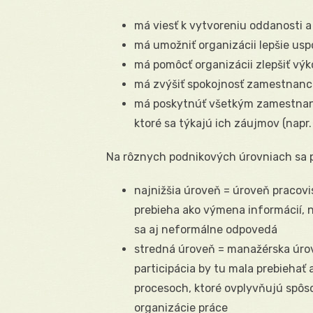
má viesť k vytvoreniu oddanosti a
má umožniť organizácii lepšie us
má pomôcť organizácii zlepšiť výk
má zvýšiť spokojnosť zamestnanc
má poskytnúť všetkým zamestnanco
ktoré sa týkajú ich záujmov (napr
Na rôznych podnikových úrovniach sa p
najnižšia úroveň = úroveň pracovis
prebieha ako výmena informácií,
sa aj neformálne odpovedá
stredná úroveň = manažérska úrov
participácia by tu mala prebiehať
procesoch, ktoré ovplyvňujú spôs
organizácie práce