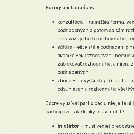
Formy participácie:
konzultácia – najnižšia forma. Ve
podriadených a potom sa sám rozh
nezaväzuje ho to rozhodnutie, te
súhlas – ešte stále podriadení pln
akomkoľvek rozhodovaní, nemusia
zablokovať rozhodnutie, a miera z
podriadených.
zhoda – najvyšší stupeň. Je to na
odsúhlaseniu rozhodnutia všetkýc
Dobre využívať participáciu nie je tak
participoval, aké kroky musí urobiť?
iniciátor
– musí vedieť predostri