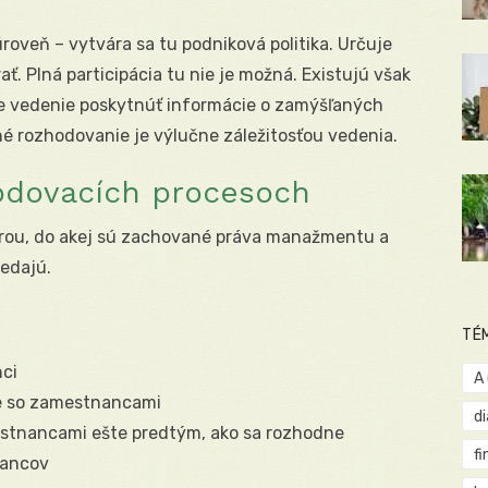
roveň – vytvára sa tu podniková politika. Určuje
. Plná participácia tu nie je možná. Existujú však
e vedenie poskytnúť informácie o zamýšľaných
né rozhodovanie je výlučne záležitosťou vedenia.
hodovacích procesoch
erou, do akej sú zachované práva manažmentu a
edajú.
TÉ
ci
A
e so zamestnancami
d
stnancami ešte predtým, ako sa rozhodne
fi
nancov