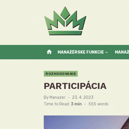
Skip
to
content
home
MANAŽÉRSKE FUNKCIE
MANA
ROZHODOVANIE
PARTICIPÁCIA
By
Manazer
Posted
23. 4. 2023
on
Time to Read:
3 min
-
555
words