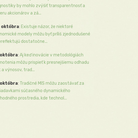
gnostiky by mohlo zvýšiť transparentnosť a
eru akcionárov a zá...
 októbra
:
Existuje názor, že niektoré
nomické modely môžu byť príliš zjednodušené
ereflektujú dostatočne...
 októbra
:
Aj keď inovácie v metodológiách
notenia môžu prispieť k presnejšiemu odhadu
k a výnosov, trad...
 októbra
:
Tradičné MIS môžu zaostávať za
iadavkami súčasného dynamického
hodného prostredia, kde technol...