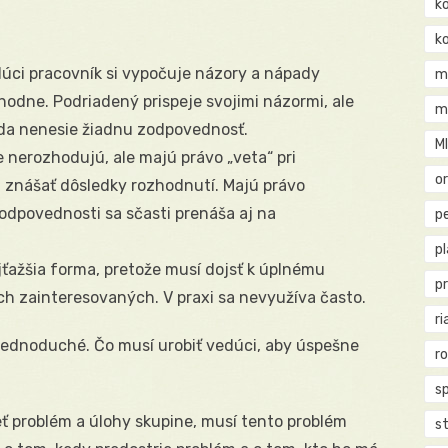
k
k
dúci pracovník si vypočuje názory a nápady
m
odne. Podriadený prispeje svojimi názormi, ale
m
da nenesie žiadnu zodpovednosť.
M
e nerozhodujú, ale majú právo „veta“ pri
o
 znášať dôsledky rozhodnutí. Majú právo
odpovednosti sa sčasti prenáša aj na
pe
p
jťažšia forma, pretože musí dojsť k úplnému
p
h zainteresovaných. V praxi sa nevyužíva často.
ri
é jednoduché. Čo musí urobiť vedúci, aby úspešne
r
s
eť problém a úlohy skupine, musí tento problém
st