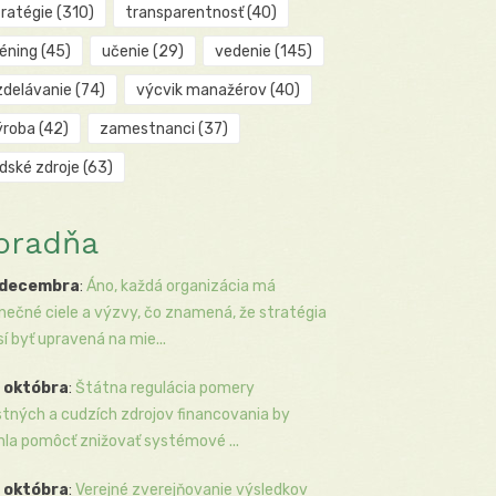
tratégie
(310)
transparentnosť
(40)
réning
(45)
učenie
(29)
vedenie
(145)
zdelávanie
(74)
výcvik manažérov
(40)
ýroba
(42)
zamestnanci
(37)
udské zdroje
(63)
oradňa
 decembra
:
Áno, každá organizácia má
inečné ciele a výzvy, čo znamená, že stratégia
í byť upravená na mie...
 októbra
:
Štátna regulácia pomery
stných a cudzích zdrojov financovania by
la pomôcť znižovať systémové ...
 októbra
:
Verejné zverejňovanie výsledkov