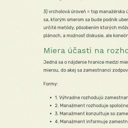
3) vrcholová úroveň = top manažérska ú
sa, ktorým smerom sa bude podnik uberať
určité metódy, pôsobením ktorých môž
plánoch, a možnosť diskusie, ale koneč
Miera účasti na roz
Jedná sa o nájdenie hranice medzi mi
mierou, do akej sa zamestnanci zodpov
Formy:
1. Výhradne rozhodujú zamestnan
2. Manažment rozhoduje spoločn
3. Manažment konzultuje so zame
4. Manažment informuje zamest