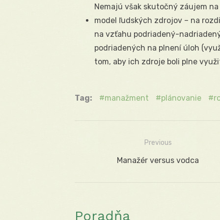
Nemajú však skutočný záujem na p
model ľudských zdrojov – na rozdi
na vzťahu podriadený-nadriadený,
podriadených na plnení úloh (využ
tom, aby ich zdroje boli plne využi
Tag:
manažment
plánovanie
r
Previous
Navigácia
Previous
Manažér versus vodca
v
post:
článku
Poradňa