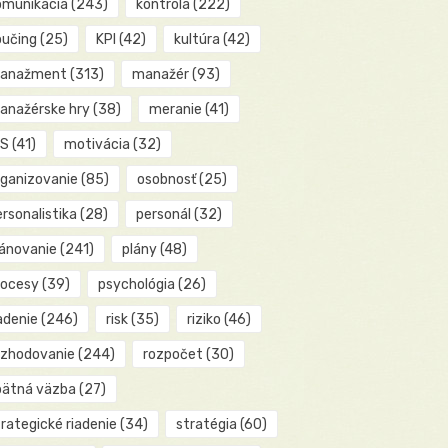
omunikácia
(243)
kontrola
(222)
oučing
(25)
KPI
(42)
kultúra
(42)
anažment
(313)
manažér
(93)
anažérske hry
(38)
meranie
(41)
IS
(41)
motivácia
(32)
rganizovanie
(85)
osobnosť
(25)
rsonalistika
(28)
personál
(32)
lánovanie
(241)
plány
(48)
rocesy
(39)
psychológia
(26)
adenie
(246)
risk
(35)
riziko
(46)
ozhodovanie
(244)
rozpočet
(30)
pätná väzba
(27)
rategické riadenie
(34)
stratégia
(60)