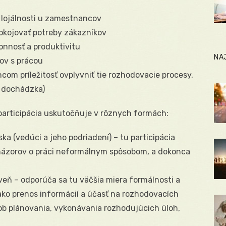
 lojálnosti u zamestnancov
pokojovať potreby zákazníkov
onnosť a produktivitu
NA
ov s prácou
m príležitosť ovplyvniť tie rozhodovacie procesy,
. dochádzka)
articipácia uskutočňuje v rôznych formách:
ka (vedúci a jeho podriadení) – tu participácia
 názorov o práci neformálnym spôsobom, a dokonca
eň – odporúča sa tu väčšia miera formálnosti a
 ako prenos informácií a účasť na rozhodovacích
ob plánovania, vykonávania rozhodujúcich úloh,