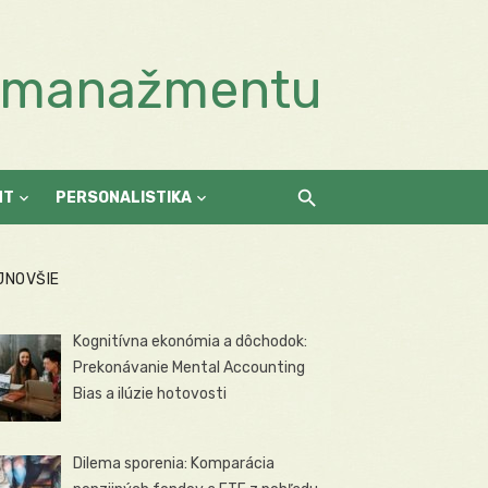
a manažmentu
NT
PERSONALISTIKA
JNOVŠIE
Kognitívna ekonómia a dôchodok:
Prekonávanie Mental Accounting
Bias a ilúzie hotovosti
Dilema sporenia: Komparácia