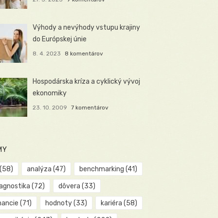
Výhody a nevýhody vstupu krajiny
do Európskej únie
8. 4. 2023
8 komentárov
Hospodárska kríza a cyklický vývoj
ekonomiky
23. 10. 2009
7 komentárov
MY
(58)
analýza
(47)
benchmarking
(41)
iagnostika
(72)
dôvera
(33)
nancie
(71)
hodnoty
(33)
kariéra
(58)