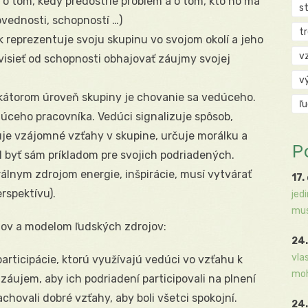
o tom, kedy predostrie problém a o tom, kto ho má
s
ovednosti, schopností …)
t
 reprezentuje svoju skupinu vo svojom okolí a jeho
v
isieť od schopnosti obhajovať záujmy svojej
v
ikátorom úroveň skupiny je chovanie sa vedúceho.
ľ
úceho pracovníka. Vedúci signalizuje spôsob,
je vzájomné vzťahy v skupine, určuje morálku a
P
al byť sám príkladom pre svojich podriadených.
álnym zdrojom energie, inšpirácie, musí vytvárať
17.
rspektívu).
jed
mus
ov a modelom ľudských zdrojov:
24.
vla
rticipácie, ktorú využívajú vedúci vo vzťahu k
moh
áujem, aby ich podriadení participovali na plnení
achovali dobré vzťahy, aby boli všetci spokojní.
24.