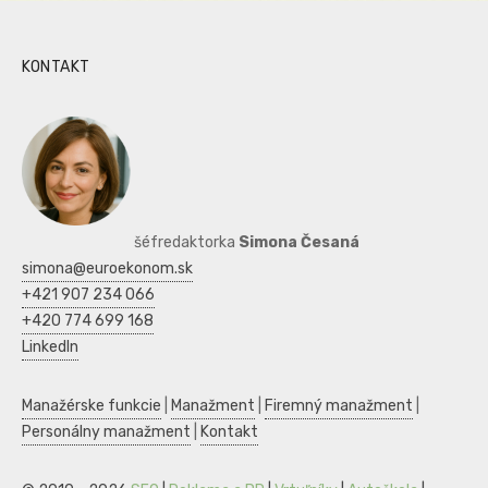
KONTAKT
šéfredaktorka
Simona Česaná
simona@euroekonom.sk
+421 907 234 066
+420 774 699 168
LinkedIn
Manažérske funkcie
|
Manažment
|
Firemný manažment
|
Personálny manažment
|
Kontakt