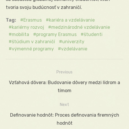
tvoria svoju budúcnosť v zahraničí.
Tag:
Erasmus
kariéra a vzdelávanie
kariérny rozvoj
medzinárodné vzdelávanie
mobilita
programy Erasmus
študenti
štúdium v zahraničí
univerzity
výmenné programy
vzdelávanie
Previous
Navigácia
Previous
Vzťahová dôvera: Budovanie dôvery medzi lídrom a
v
post:
tímom
článku
Next
Next
Definovanie hodnôt: Proces definovania firemných
post:
hodnôt