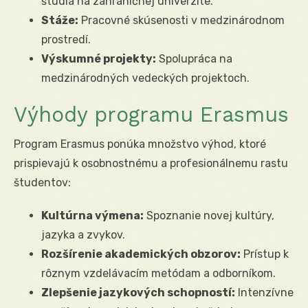
štúdia na zahraničnej univerzite.
Stáže:
Pracovné skúsenosti v medzinárodnom
prostredí.
Výskumné projekty:
Spolupráca na
medzinárodných vedeckých projektoch.
Výhody programu Erasmus
Program Erasmus ponúka množstvo výhod, ktoré
prispievajú k osobnostnému a profesionálnemu rastu
študentov:
Kultúrna výmena:
Spoznanie novej kultúry,
jazyka a zvykov.
Rozšírenie akademických obzorov:
Prístup k
rôznym vzdelávacím metódam a odborníkom.
Zlepšenie jazykových schopností:
Intenzívne