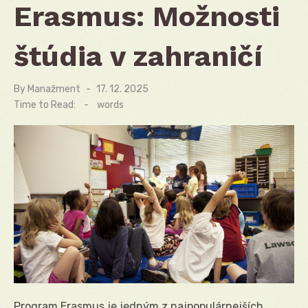
Erasmus: Možnosti
štúdia v zahraničí
By
Manažment
Posted
17. 12. 2025
on
Time to Read:
-
words
Program Erasmus je jedným z najpopulárnejších