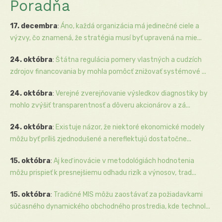
Poradňa
17. decembra
:
Áno, každá organizácia má jedinečné ciele a
výzvy, čo znamená, že stratégia musí byť upravená na mie...
24. októbra
:
Štátna regulácia pomery vlastných a cudzích
zdrojov financovania by mohla pomôcť znižovať systémové ...
24. októbra
:
Verejné zverejňovanie výsledkov diagnostiky by
mohlo zvýšiť transparentnosť a dôveru akcionárov a zá...
24. októbra
:
Existuje názor, že niektoré ekonomické modely
môžu byť príliš zjednodušené a nereflektujú dostatočne...
15. októbra
:
Aj keď inovácie v metodológiách hodnotenia
môžu prispieť k presnejšiemu odhadu rizík a výnosov, trad...
15. októbra
:
Tradičné MIS môžu zaostávať za požiadavkami
súčasného dynamického obchodného prostredia, kde technol...