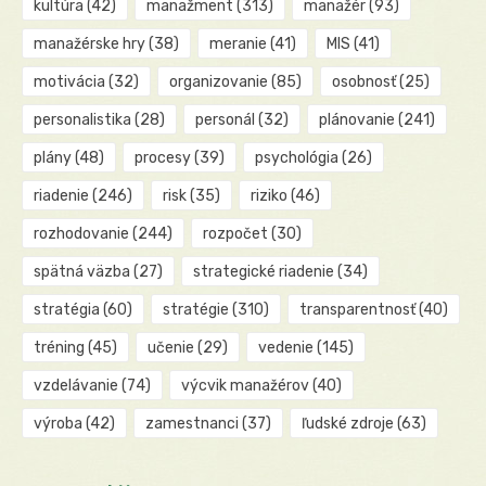
kultúra
(42)
manažment
(313)
manažér
(93)
manažérske hry
(38)
meranie
(41)
MIS
(41)
motivácia
(32)
organizovanie
(85)
osobnosť
(25)
personalistika
(28)
personál
(32)
plánovanie
(241)
plány
(48)
procesy
(39)
psychológia
(26)
riadenie
(246)
risk
(35)
riziko
(46)
rozhodovanie
(244)
rozpočet
(30)
spätná väzba
(27)
strategické riadenie
(34)
stratégia
(60)
stratégie
(310)
transparentnosť
(40)
tréning
(45)
učenie
(29)
vedenie
(145)
vzdelávanie
(74)
výcvik manažérov
(40)
výroba
(42)
zamestnanci
(37)
ľudské zdroje
(63)