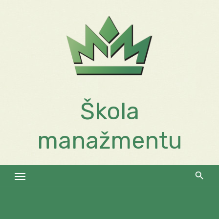
Skip
to
content
Škola
manažmentu