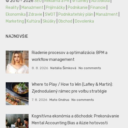
© 2010 - 2026
SEO
|
Reklama a PR
|
Vrtuľníky
|
Autoškola
|
Reality
|
Manažment
|
Prijímáčky
|
Podnikanie
|
Financie
|
Ekonomika
|
Zdravie
|
SWOT
|
Podnikateľský plán
|
Manažment
|
Marketing
|
Kultúra
|
Skúšky
|
Obchod
|
Dovolenka
NAJNOVŠIE
Riadenie procesov a optimalizácia: BPM a
workflow management
8. 8. 2026
Natália Šimková
No comments
Where to Play / How to Win (Lafley & Martin):
Zjednodušený rámec pre voľbu stratégie
7. 8. 2026
Mato Ondrus
No comments
Kognitívna ekonómia a dôchodok: Prekonávanie
Mental Accounting Bias a ilúzie hotovosti