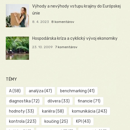
Výhody a nevýhody vstupu krajiny do Európskej
únie
8. 4. 2023
8 komentárov
Hospodárska kríza a cyklický vývoj ekonomiky
23. 10. 2009
7 komentárov
TÉMY
A
(58)
analýza
(47)
benchmarking
(41)
diagnostika
(72)
dôvera
(33)
financie
(71)
hodnoty
(33)
kariéra
(58)
komunikácia
(243)
kontrola
(223)
koučing
(25)
KPI
(43)