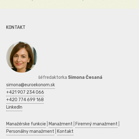
KONTAKT
šéfredaktorka
Simona Česaná
simona@euroekonom.sk
+421 907 234 066
+420 774 699 168
LinkedIn
Manažérske funkcie
|
Manažment
|
Firemný manažment
|
Personálny manažment
|
Kontakt