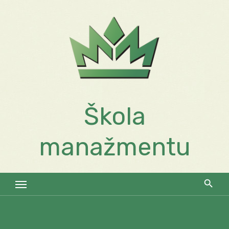
Skip
to
content
Škola
manažmentu