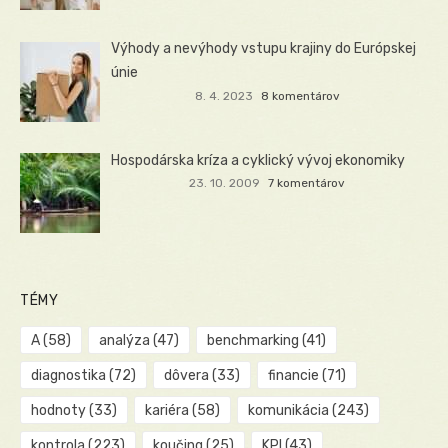
Výhody a nevýhody vstupu krajiny do Európskej
únie
8. 4. 2023
8 komentárov
Hospodárska kríza a cyklický vývoj ekonomiky
23. 10. 2009
7 komentárov
TÉMY
A
(58)
analýza
(47)
benchmarking
(41)
diagnostika
(72)
dôvera
(33)
financie
(71)
hodnoty
(33)
kariéra
(58)
komunikácia
(243)
kontrola
(223)
koučing
(25)
KPI
(43)