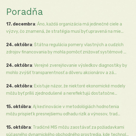
Poradňa
17. decembra
:
Áno, každá organizácia má jedinečné ciele a
výzvy, čo znamená, že stratégia musí byť upravená na mie...
24. októbra
:
Štátna regulácia pomery vlastných a cudzích
zdrojov financovania by mohla pomôcť znižovať systémové ...
24. októbra
:
Verejné zverejňovanie výsledkov diagnostiky by
mohlo zvýšiť transparentnosť a dôveru akcionárov a zá...
24. októbra
:
Existuje názor, že niektoré ekonomické modely
môžu byť príliš zjednodušené a nereflektujú dostatočne...
15. októbra
:
Aj keď inovácie v metodológiách hodnotenia
môžu prispieť k presnejšiemu odhadu rizík a výnosov, trad...
15. októbra
:
Tradičné MIS môžu zaostávať za požiadavkami
súčasného dynamického obchodného prostredia, kde technol...