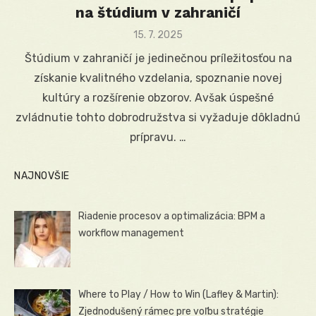
na štúdium v zahraničí
Posted
15. 7. 2025
on
Štúdium v zahraničí je jedinečnou príležitosťou na
získanie kvalitného vzdelania, spoznanie novej
kultúry a rozšírenie obzorov. Avšak úspešné
zvládnutie tohto dobrodružstva si vyžaduje dôkladnú
prípravu. …
NAJNOVŠIE
Riadenie procesov a optimalizácia: BPM a
workflow management
Where to Play / How to Win (Lafley & Martin):
Zjednodušený rámec pre voľbu stratégie