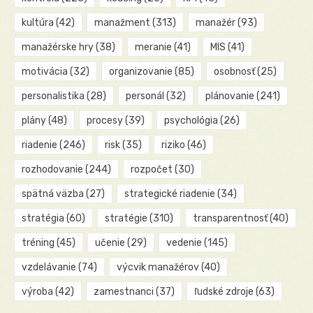
kultúra
(42)
manažment
(313)
manažér
(93)
manažérske hry
(38)
meranie
(41)
MIS
(41)
motivácia
(32)
organizovanie
(85)
osobnosť
(25)
personalistika
(28)
personál
(32)
plánovanie
(241)
plány
(48)
procesy
(39)
psychológia
(26)
riadenie
(246)
risk
(35)
riziko
(46)
rozhodovanie
(244)
rozpočet
(30)
spätná väzba
(27)
strategické riadenie
(34)
stratégia
(60)
stratégie
(310)
transparentnosť
(40)
tréning
(45)
učenie
(29)
vedenie
(145)
vzdelávanie
(74)
výcvik manažérov
(40)
výroba
(42)
zamestnanci
(37)
ľudské zdroje
(63)