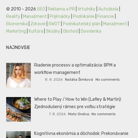
© 2010 - 2026
SEO
|
Reklama a PR
|
Vrtuľníky
|
Autoškola
|
Reality
|
Manažment
|
Prijímáčky
|
Podnikanie
|
Financie
|
Ekonomika
|
Zdravie
|
SWOT
|
Podnikateľský plán
|
Manažment
|
Marketing
|
Kultúra
|
Skúšky
|
Obchod
|
Dovolenka
NAJNOVŠIE
Riadenie procesov a optimalizácia: BPM a
workflow management
8. 8. 2026
Natália Šimková
No comments
Where to Play / How to Win (Lafley & Martin):
Zjednodušený rámec pre voľbu stratégie
7. 8. 2026
Mato Ondrus
No comments
Kognitívna ekonómia a dôchodok: Prekonávanie