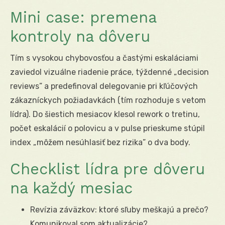
Mini case: premena
kontroly na dôveru
Tím s vysokou chybovosťou a častými eskaláciami
zaviedol vizuálne riadenie práce, týždenné „decision
reviews” a predefinoval delegovanie pri kľúčových
zákazníckych požiadavkách (tím rozhoduje s vetom
lídra). Do šiestich mesiacov klesol rework o tretinu,
počet eskalácií o polovicu a v pulse prieskume stúpil
index „môžem nesúhlasiť bez rizika” o dva body.
Checklist lídra pre dôveru
na každý mesiac
Revízia záväzkov: ktoré sľuby meškajú a prečo?
Komunikoval som aktualizácie?