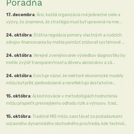
Poradňa
17. decembra
:
Áno, každá organizácia má jedinečné ciele a
výzvy, čo znamená, že stratégia musí byť upravená na mie...
24. októbra
:
Štátna regulácia pomery vlastných a cudzích
zdrojov financovania by mohla pomôcť znižovať systémové ...
24. októbra
:
Verejné zverejňovanie výsledkov diagnostiky by
mohlo zvýšiť transparentnosť a dôveru akcionárov a zá...
24. októbra
:
Existuje názor, že niektoré ekonomické modely
môžu byť príliš zjednodušené a nereflektujú dostatočne...
15. októbra
:
Aj keď inovácie v metodológiách hodnotenia
môžu prispieť k presnejšiemu odhadu rizík a výnosov, trad...
15. októbra
:
Tradičné MIS môžu zaostávať za požiadavkami
súčasného dynamického obchodného prostredia, kde technol...