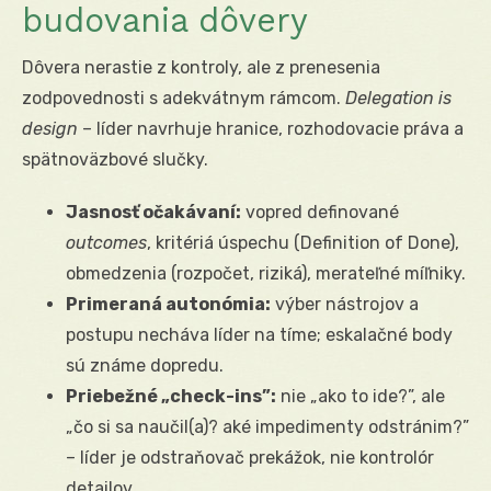
budovania dôvery
Dôvera nerastie z kontroly, ale z prenesenia
zodpovednosti s adekvátnym rámcom.
Delegation is
design
– líder navrhuje hranice, rozhodovacie práva a
spätnoväzbové slučky.
Jasnosť očakávaní:
vopred definované
outcomes
, kritériá úspechu (Definition of Done),
obmedzenia (rozpočet, riziká), merateľné míľniky.
Primeraná autonómia:
výber nástrojov a
postupu necháva líder na tíme; eskalačné body
sú známe dopredu.
Priebežné „check-ins”:
nie „ako to ide?”, ale
„čo si sa naučil(a)? aké impedimenty odstránim?”
– líder je odstraňovač prekážok, nie kontrolór
detailov.