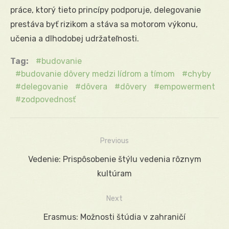
práce, ktorý tieto princípy podporuje, delegovanie
prestáva byť rizikom a stáva sa motorom výkonu,
učenia a dlhodobej udržateľnosti.
Tag:
budovanie
budovanie dôvery medzi lídrom a tímom
chyby
delegovanie
dôvera
dôvery
empowerment
zodpovednosť
Previous
Navigácia
Previous
Vedenie: Prispôsobenie štýlu vedenia rôznym
v
post:
kultúram
článku
Next
Next
Erasmus: Možnosti štúdia v zahraničí