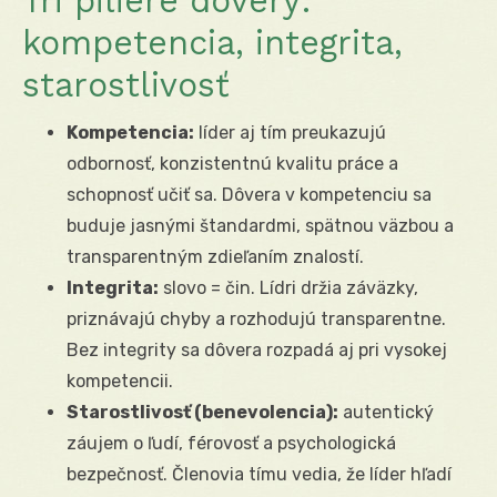
Tri piliere dôvery:
kompetencia, integrita,
starostlivosť
Kompetencia:
líder aj tím preukazujú
odbornosť, konzistentnú kvalitu práce a
schopnosť učiť sa. Dôvera v kompetenciu sa
buduje jasnými štandardmi, spätnou väzbou a
transparentným zdieľaním znalostí.
Integrita:
slovo = čin. Lídri držia záväzky,
priznávajú chyby a rozhodujú transparentne.
Bez integrity sa dôvera rozpadá aj pri vysokej
kompetencii.
Starostlivosť (benevolencia):
autentický
záujem o ľudí, férovosť a psychologická
bezpečnosť. Členovia tímu vedia, že líder hľadí