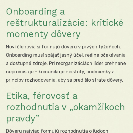
Onboarding a
reštrukturalizácie: kritické
momenty dôvery
Noví členovia si formujú dôveru v prvých týždňoch.
Onboarding musí spájať jasný účel, reálne očakávania
a dostupné zdroje. Pri reorganizáciách líder prehnane
nepromisuje – komunikuje neistoty, podmienky a
princípy rozhodovania, aby sa predišlo strate dôvery.
Etika, férovosť a
rozhodnutia v „okamžikoch
pravdy”
Dôveru najviac formujú rozhodnutia o ľuďoch: