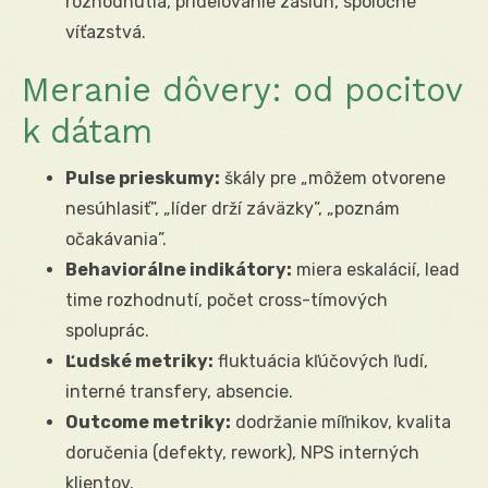
rozhodnutia, prideľovanie zásluh, spoločné
víťazstvá.
Meranie dôvery: od pocitov
k dátam
Pulse prieskumy:
škály pre „môžem otvorene
nesúhlasiť”, „líder drží záväzky”, „poznám
očakávania”.
Behaviorálne indikátory:
miera eskalácií, lead
time rozhodnutí, počet cross-tímových
spoluprác.
Ľudské metriky:
fluktuácia kľúčových ľudí,
interné transfery, absencie.
Outcome metriky:
dodržanie míľnikov, kvalita
doručenia (defekty, rework), NPS interných
klientov.