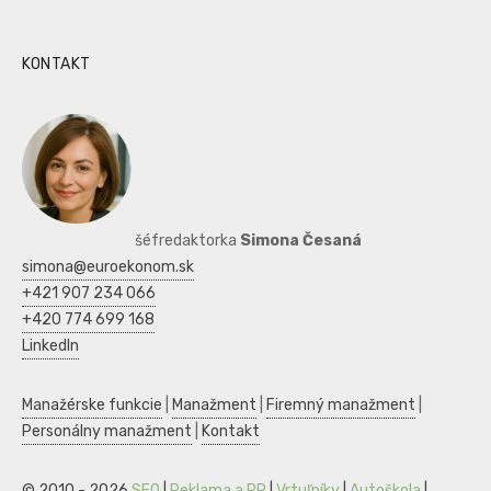
KONTAKT
šéfredaktorka
Simona Česaná
simona@euroekonom.sk
+421 907 234 066
+420 774 699 168
LinkedIn
Manažérske funkcie
|
Manažment
|
Firemný manažment
|
Personálny manažment
|
Kontakt
© 2010 - 2026
SEO
|
Reklama a PR
|
Vrtuľníky
|
Autoškola
|