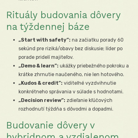
Rituály budovania dôvery
na týždennej báze
„Start with safety”:
na začiatku porady 60
sekúnd pre riziká/obavy bez diskusie; líder po
porade pridelí majiteľov.
„Demo & learn”:
ukážky priebežného pokroku a
krátke zhrnutie naučeného, nie len hotového.
„Kudos & credit”:
viditeľné vyzdvihnutie
konkrétneho správania v súlade s hodnotami.
„Decision review”:
zdieľanie kľúčových
rozhodnutí týždňa s dôvodmi a dopadmi.
Budovanie dôvery v
hybridnom a vzdialenom