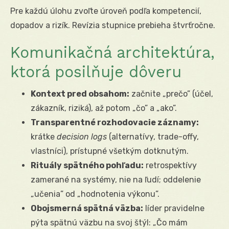
Pre každú úlohu zvoľte úroveň podľa kompetencií,
dopadov a rizík. Revízia stupnice prebieha štvrťročne.
Komunikačná architektúra,
ktorá posilňuje dôveru
Kontext pred obsahom:
začnite „prečo” (účel,
zákazník, riziká), až potom „čo” a „ako”.
Transparentné rozhodovacie záznamy:
krátke
decision logs
(alternatívy, trade-offy,
vlastníci), prístupné všetkým dotknutým.
Rituály spätného pohľadu:
retrospektívy
zamerané na systémy, nie na ľudí; oddelenie
„učenia” od „hodnotenia výkonu”.
Obojsmerná spätná väzba:
líder pravidelne
pýta spätnú väzbu na svoj štýl: „Čo mám