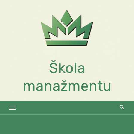
Skip
to
content
Škola
manažmentu