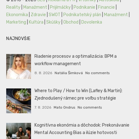
Reality
|
Manažment
|
Prijímáčky
|
Podnikanie
|
Financie
|
Ekonomika
|
Zdravie
|
SWOT
|
Podnikateľský plán
|
Manažment
|
Marketing
|
Kultúra
|
Skúšky
|
Obchod
|
Dovolenka
NAJNOVŠIE
Riadenie procesov a optimalizácia: BPM a
workflow management
8. 8. 2026
Natália Šimková
No comments
Where to Play / How to Win (Lafley & Martin):
Zjednodušený rámec pre voľbu stratégie
7. 8. 2026
Mato Ondrus
No comments
Kognitívna ekonómia a dôchodok: Prekonávanie
Mental Accounting Bias a ilúzie hotovosti