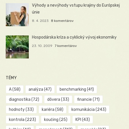
Výhody a nevýhody vstupu krajiny do Európskej
únie
8. 4. 2023
8 komentárov
Hospodárska kríza a cyklický vývoj ekonomiky
23. 10. 2009
7 komentárov
TÉMY
A
(58)
analýza
(47)
benchmarking
(41)
diagnostika
(72)
dôvera
(33)
financie
(71)
hodnoty
(33)
kariéra
(58)
komunikácia
(243)
kontrola
(223)
koučing
(25)
KPI
(43)