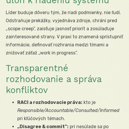
úloh k riadeniu systému
Líder buduje dôveru tým, že riadi podmienky, nie ľudí.
Odstraňuje prekážky, vyjednáva zdroje, chráni pred
„scope creep”, zaisťuje jasnosť priorít a zosúlaďuje
zainteresované strany. V praxi to znamená sprístupniť
informácie, definovať rozhrania medzi tímami a
znižovať záťaž „work in progress”.
Transparentné
rozhodovanie a správa
konfliktov
RACI a rozhodovacie práva:
kto je
Responsible/Accountable/Consulted/Informed
pri kľúčových témach.
„Disagree & commit”:
pri nesúlade sa po