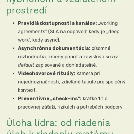
prostredí
Pravidlá dostupnosti a kanálov:
„working
agreements” (SLA na odpoveď, kedy je „deep
work”, kedy async).
Asynchrónna dokumentácia:
písomné
rozhodnutia, zmeny priorít a závislosti sú
by
default
zapisované a dohľadateľné.
Videohovorové rituály:
kamera pri
nejednoznačnosti, zdieľané tabule pre spoločný
kontext.
Preventívne „check-ins”:
krátke 1:1 o
pracovnej záťaži, rizikách a potrebách podpory.
Úloha lídra: od riadenia