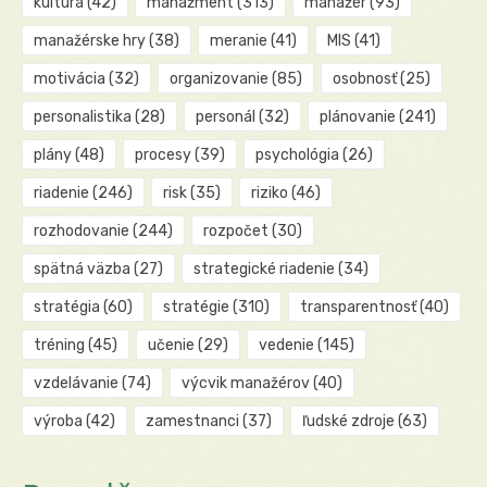
kultúra
(42)
manažment
(313)
manažér
(93)
manažérske hry
(38)
meranie
(41)
MIS
(41)
motivácia
(32)
organizovanie
(85)
osobnosť
(25)
personalistika
(28)
personál
(32)
plánovanie
(241)
plány
(48)
procesy
(39)
psychológia
(26)
riadenie
(246)
risk
(35)
riziko
(46)
rozhodovanie
(244)
rozpočet
(30)
spätná väzba
(27)
strategické riadenie
(34)
stratégia
(60)
stratégie
(310)
transparentnosť
(40)
tréning
(45)
učenie
(29)
vedenie
(145)
vzdelávanie
(74)
výcvik manažérov
(40)
výroba
(42)
zamestnanci
(37)
ľudské zdroje
(63)