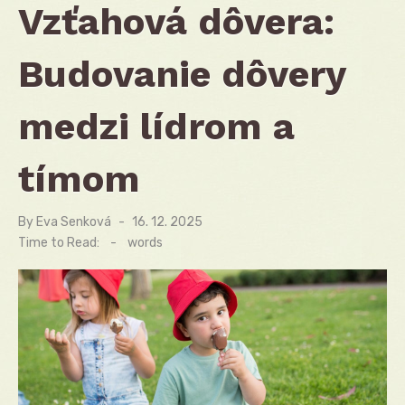
Vzťahová dôvera:
Budovanie dôvery
medzi lídrom a
tímom
By
Eva Senková
Posted
16. 12. 2025
on
Time to Read:
-
words