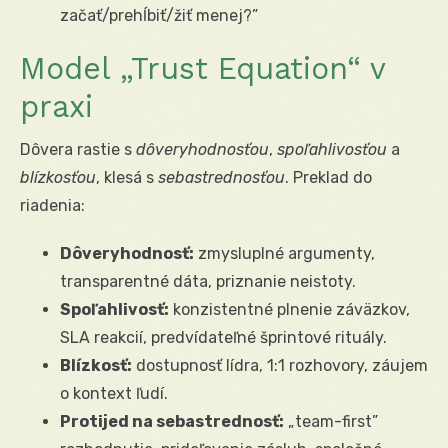
začať/prehĺbiť/žiť menej?”
Model „Trust Equation“ v
praxi
Dôvera rastie s
dôveryhodnosťou
,
spoľahlivosťou
a
blízkosťou
, klesá s
sebastrednosťou
. Preklad do
riadenia:
Dôveryhodnosť:
zmysluplné argumenty,
transparentné dáta, priznanie neistoty.
Spoľahlivosť:
konzistentné plnenie záväzkov,
SLA reakcií, predvídateľné šprintové rituály.
Blízkosť:
dostupnosť lídra, 1:1 rozhovory, záujem
o kontext ľudí.
Protijed na sebastrednosť:
„team-first”