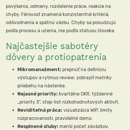
povýšenia, odmeny, rozdelenie práce, reakcie na
chyby. Férovosť znamená konzistentné kritériá,
odôvodnenia a spätnú väzbu. Chyby sa posudzujú
podľa procesu a učenia, nie podľa statusu človeka.
Najčastejšie sabotéry
dôvery a protiopatrenia
Mikromanažment:
prepnúť na definíciu
výstupov a rytmus review; zobraziť metriky
priebehu na nástenke.
Nejasné priority:
kvartálne OKR, týždenné
„priority 3”, stop-list nízkohodnotových aktivít.
Neviditeľná práca:
vizualizácia WIP, limity
rozpracovanosti, pravidelné demo.
Nesplnené sľuby:
menší počet záväzkov,