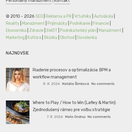
Personálny manažment
|
Kontakt
© 2010 - 2026
SEO
|
Reklama a PR
|
Vrtuľníky
|
Autoškola
|
Reality
|
Manažment
|
Prijímáčky
|
Podnikanie
|
Financie
|
Ekonomika
|
Zdravie
|
SWOT
|
Podnikateľský plán
|
Manažment
|
Marketing
|
Kultúra
|
Skúšky
|
Obchod
|
Dovolenka
NAJNOVŠIE
Riadenie procesov a optimalizácia: BPM a
workflow management
8. 8. 2026
Natália Šimková
No comments
Where to Play / How to Win (Lafley & Martin):
Zjednodušený rámec pre voľbu stratégie
7. 8. 2026
Mato Ondrus
No comments