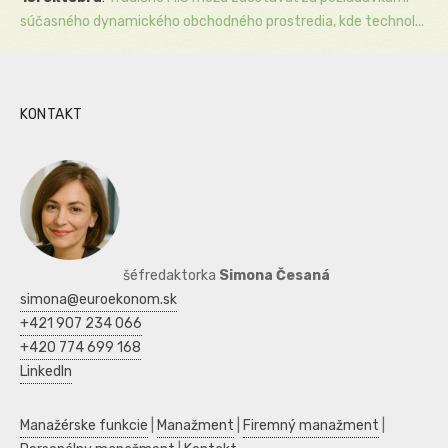
súčasného dynamického obchodného prostredia, kde technol...
KONTAKT
šéfredaktorka
Simona Česaná
simona@euroekonom.sk
+421 907 234 066
+420 774 699 168
LinkedIn
Manažérske funkcie
|
Manažment
|
Firemný manažment
|