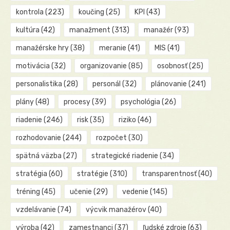
kontrola
(223)
koučing
(25)
KPI
(43)
kultúra
(42)
manažment
(313)
manažér
(93)
manažérske hry
(38)
meranie
(41)
MIS
(41)
motivácia
(32)
organizovanie
(85)
osobnosť
(25)
personalistika
(28)
personál
(32)
plánovanie
(241)
plány
(48)
procesy
(39)
psychológia
(26)
riadenie
(246)
risk
(35)
riziko
(46)
rozhodovanie
(244)
rozpočet
(30)
spätná väzba
(27)
strategické riadenie
(34)
stratégia
(60)
stratégie
(310)
transparentnosť
(40)
tréning
(45)
učenie
(29)
vedenie
(145)
vzdelávanie
(74)
výcvik manažérov
(40)
výroba
(42)
zamestnanci
(37)
ľudské zdroje
(63)