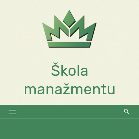
Skip
to
content
Škola
manažmentu