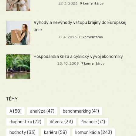
27. 3. 2023
9 komentárov
Výhody a nevýhody vstupu krajiny do Európskej
únie
8. 4. 2023
8 komentárov
Hospodárska kríza a cyklický vývoj ekonomiky
23. 10. 2009
7 komentárov
TÉMY
A
(58)
analýza
(47)
benchmarking
(41)
diagnostika
(72)
dôvera
(33)
financie
(71)
hodnoty
(33)
kariéra
(58)
komunikácia
(243)