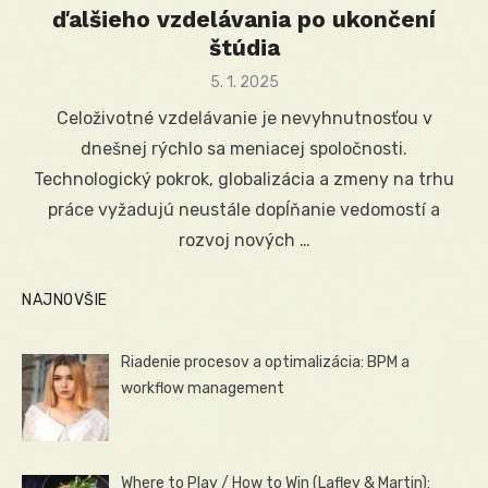
ďalšieho vzdelávania po ukončení
štúdia
Posted
5. 1. 2025
on
Celoživotné vzdelávanie je nevyhnutnosťou v
dnešnej rýchlo sa meniacej spoločnosti.
Technologický pokrok, globalizácia a zmeny na trhu
práce vyžadujú neustále dopĺňanie vedomostí a
rozvoj nových …
NAJNOVŠIE
Riadenie procesov a optimalizácia: BPM a
workflow management
Where to Play / How to Win (Lafley & Martin):