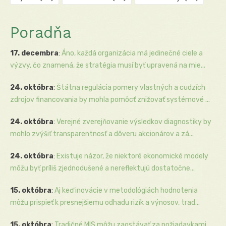
Poradňa
17. decembra
:
Áno, každá organizácia má jedinečné ciele a
výzvy, čo znamená, že stratégia musí byť upravená na mie...
24. októbra
:
Štátna regulácia pomery vlastných a cudzích
zdrojov financovania by mohla pomôcť znižovať systémové ...
24. októbra
:
Verejné zverejňovanie výsledkov diagnostiky by
mohlo zvýšiť transparentnosť a dôveru akcionárov a zá...
24. októbra
:
Existuje názor, že niektoré ekonomické modely
môžu byť príliš zjednodušené a nereflektujú dostatočne...
15. októbra
:
Aj keď inovácie v metodológiách hodnotenia
môžu prispieť k presnejšiemu odhadu rizík a výnosov, trad...
15. októbra
:
Tradičné MIS môžu zaostávať za požiadavkami