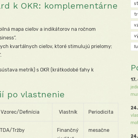
ard k OKR: komplementárne
s
t
v
ilná mapa cieľov a indikátorov na ročnom
v
siness“.
h kvartálnych cieľov, ktoré stimulujú prielomy;
ľ
.
P
sústava metrík) s OKR (krátkodobé ťahy k
17.
jed
ií po vlastnenie
mus
24.
Vzorec/Definícia
Vlastník
Periodicita
vla
moh
ITDA/Tržby
Finančný
mesačne
24.