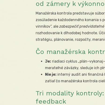
od zámery k výkonno
Manažérska kontrola predstavuje súbor 
zosúladenie každodenného konania s pod
vinníkov“, ale
zabezpečiť predvídateľné
rozhodovanie k dlhodobej hodnote. Úči
stratégiu, plánovanie, rozpočty, merani
Čo manažérska kontro
Je:
riadiaci cyklus „plán–vykonaj–
merateľné záväzky, sleduje ich pl
Nie je:
interný audit ani finančná 
zatiaľ čo manažérska kontrola ciel
Tri modality kontroly
feedback