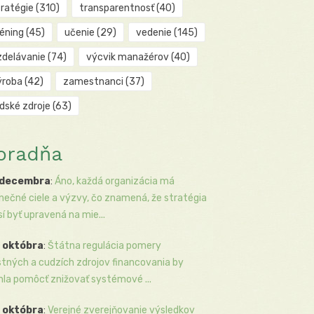
tratégie
(310)
transparentnosť
(40)
réning
(45)
učenie
(29)
vedenie
(145)
zdelávanie
(74)
výcvik manažérov
(40)
ýroba
(42)
zamestnanci
(37)
udské zdroje
(63)
oradňa
 decembra
:
Áno, každá organizácia má
inečné ciele a výzvy, čo znamená, že stratégia
í byť upravená na mie...
 októbra
:
Štátna regulácia pomery
stných a cudzích zdrojov financovania by
la pomôcť znižovať systémové ...
 októbra
:
Verejné zverejňovanie výsledkov