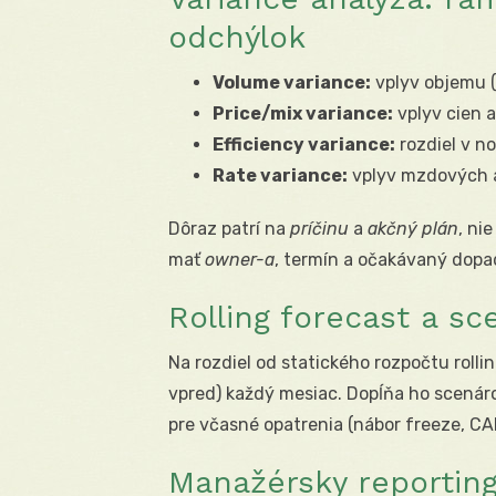
odchýlok
Volume variance:
vplyv objemu (
Price/mix variance:
vplyv cien 
Efficiency variance:
rozdiel v n
Rate variance:
vplyv mzdových a
Dôraz patrí na
príčinu
a
akčný plán
, ni
mať
owner-a
, termín a očakávaný dopa
Rolling forecast a s
Na rozdiel od statického rozpočtu rolli
vpred) každý mesiac. Dopĺňa ho scenáro
pre včasné opatrenia (nábor freeze, CA
Manažérsky reporting