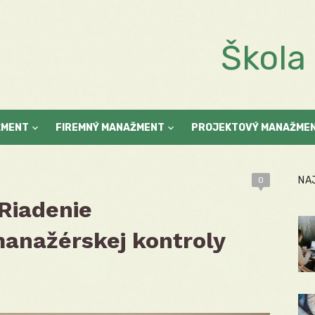
Škol
ŽMENT
FIREMNÝ MANAŽMENT
PROJEKTOVÝ MANAŽME
NA
0
 Riadenie
anažérskej kontroly