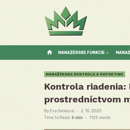
Skip
to
content
home
MANAŽÉRSKE FUNKCIE
MANA
MANAŽÉRSKA KONTROLA A REPORTING
Kontrola riadenia:
prostredníctvom m
By
Eva Senková
Posted
2. 10. 2025
on
Time to Read:
6 min
-
1125
words