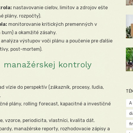
rola:
nastavovanie cieľov, limitov a zdrojov ešte
é plány, rozpočty).
la:
monitorovanie kritických premenných v
h burn) a okamžité zásahy.
analýza výstupov voči plánu a poučenie pre ďalšie
tívy, post-mortem).
 manažérskej kontroly
d vízie do perspektív (zákazník, procesy, ľudia,
TÉ
.
A
čné plány, rolling forecast, kapacitné a investičné
d
e, vzorce, periodicita, vlastníci, kvalita dát.
fi
ardy, manažérske reporty, rozhodovacie zápisy a