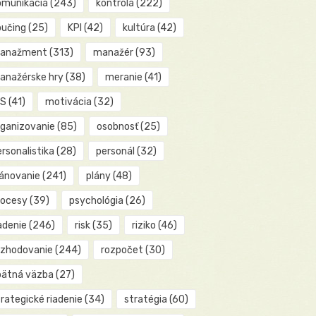
omunikácia
(243)
kontrola
(222)
oučing
(25)
KPI
(42)
kultúra
(42)
anažment
(313)
manažér
(93)
anažérske hry
(38)
meranie
(41)
IS
(41)
motivácia
(32)
rganizovanie
(85)
osobnosť
(25)
rsonalistika
(28)
personál
(32)
lánovanie
(241)
plány
(48)
rocesy
(39)
psychológia
(26)
adenie
(246)
risk
(35)
riziko
(46)
ozhodovanie
(244)
rozpočet
(30)
pätná väzba
(27)
rategické riadenie
(34)
stratégia
(60)