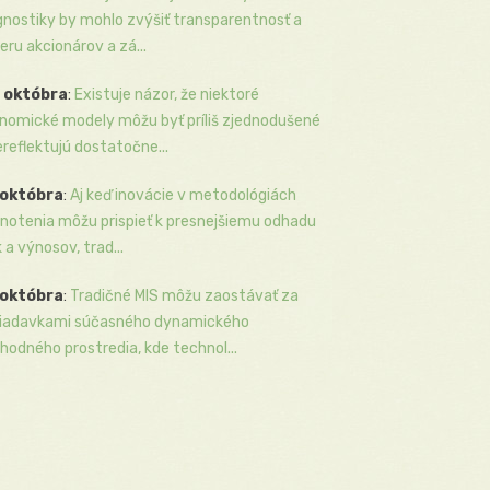
gnostiky by mohlo zvýšiť transparentnosť a
eru akcionárov a zá...
 októbra
:
Existuje názor, že niektoré
nomické modely môžu byť príliš zjednodušené
ereflektujú dostatočne...
 októbra
:
Aj keď inovácie v metodológiách
notenia môžu prispieť k presnejšiemu odhadu
k a výnosov, trad...
 októbra
:
Tradičné MIS môžu zaostávať za
iadavkami súčasného dynamického
hodného prostredia, kde technol...