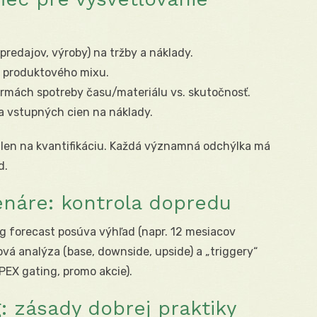
predajov, výroby) na tržby a náklady.
a produktového mixu.
ormách spotreby času/materiálu vs. skutočnosť.
 vstupných cien na náklady.
e len na kvantifikáciu. Každá významná odchýlka má
d.
cenáre: kontrola dopredu
ng forecast posúva výhľad (napr. 12 mesiacov
vá analýza (base, downside, upside) a „triggery“
PEX gating, promo akcie).
: zásady dobrej praktiky