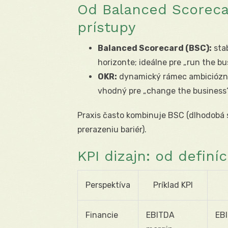
Od Balanced Scorec
prístupy
Balanced Scorecard (BSC):
stab
horizonte; ideálne pre „run the bu
OKR:
dynamický rámec ambicióznyc
vhodný pre „change the business“
Praxis často kombinuje BSC (dlhodobá 
prerazeniu bariér).
KPI dizajn: od definíc
Perspektíva
Príklad KPI
Financie
EBITDA
EB