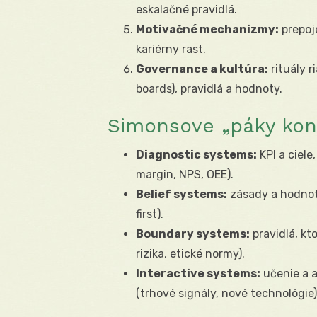
eskalačné pravidlá.
Motivačné mechanizmy:
prepoj
kariérny rast.
Governance a kultúra:
rituály 
boards), pravidlá a hodnoty.
Simonsove „páky kont
Diagnostic systems:
KPI a ciele
margin, NPS, OEE).
Belief systems:
zásady a hodnoty
first).
Boundary systems:
pravidlá, kt
rizika, etické normy).
Interactive systems:
učenie a a
(trhové signály, nové technológie)