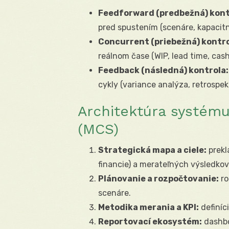
Feedforward (predbežná) kont
pred spustením (scenáre, kapacitn
Concurrent (priebežná) kontro
reálnom čase (WIP, lead time, cas
Feedback (následná) kontrola:
cykly (variance analýza, retrospek
Architektúra systému
(MCS)
Strategická mapa a ciele:
prekla
financie) a merateľných výsledkov
Plánovanie a rozpočtovanie:
ro
scenáre.
Metodika merania a KPI:
definíci
Reportovací ekosystém:
dashbo