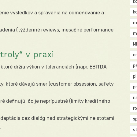
k
k
enie výsledkov a správania na odmeňovanie a
m
riadenia (týždenné reviews, mesačné performance
m
M
roly“ v praxi
o
pe
, ktoré držia výkon v toleranciách (napr. EBITDA
p
, ktoré dávajú smer (customer obsession, safety
p
ri
oré definujú, čo je neprípustné (limity kreditného
r
daptácia cez dialóg nad strategickými neistotami
s
.
st