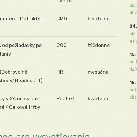
riaditeľ
dia
dôv
motéri – Detraktori
CMO
kvartálne
24.
eko
a n
 od požiadavky po
COO
týždenne
danie
15.
hod
rizí
 (Dobrovoľné
HR
mesačne
chody/Headcount)
15.
pož
obc
by < 24 mesiacov
Produkt
kvartálne
ré / Celkové tržby
mec pre vysvetľovanie