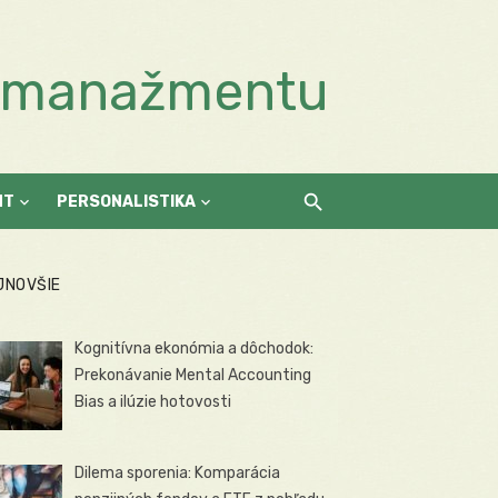
a manažmentu
NT
PERSONALISTIKA
JNOVŠIE
Kognitívna ekonómia a dôchodok:
Prekonávanie Mental Accounting
Bias a ilúzie hotovosti
Dilema sporenia: Komparácia