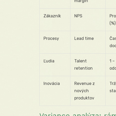
margin
Zákazník
NPS
Pro
(%)
Procesy
Lead time
Čas
do
Ľudia
Talent
1 –
retention
od
Inovácia
Revenue z
Trž
nových
sta
produktov
Variance analýza: rá