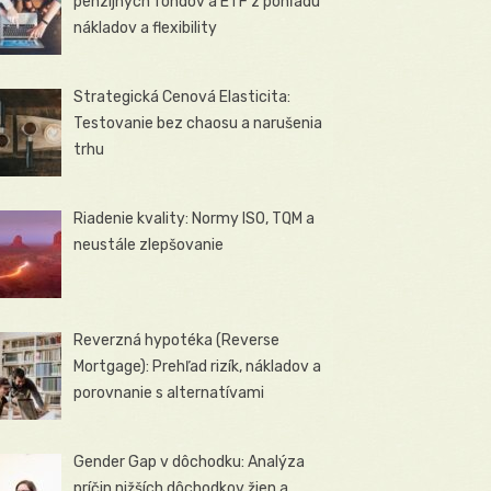
penzijných fondov a ETF z pohľadu
nákladov a flexibility
Strategická Cenová Elasticita:
Testovanie bez chaosu a narušenia
trhu
Riadenie kvality: Normy ISO, TQM a
neustále zlepšovanie
Reverzná hypotéka (Reverse
Mortgage): Prehľad rizík, nákladov a
porovnanie s alternatívami
Gender Gap v dôchodku: Analýza
príčin nižších dôchodkov žien a