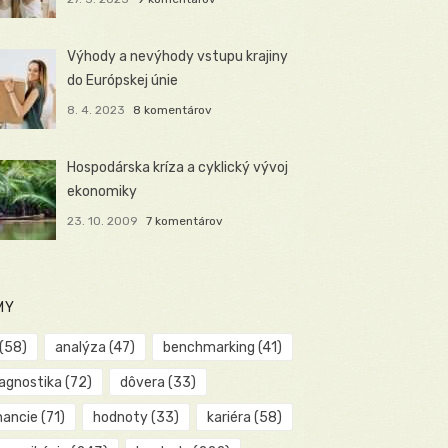
Výhody a nevýhody vstupu krajiny
do Európskej únie
8. 4. 2023
8 komentárov
Hospodárska kríza a cyklický vývoj
ekonomiky
23. 10. 2009
7 komentárov
MY
(58)
analýza
(47)
benchmarking
(41)
iagnostika
(72)
dôvera
(33)
nancie
(71)
hodnoty
(33)
kariéra
(58)