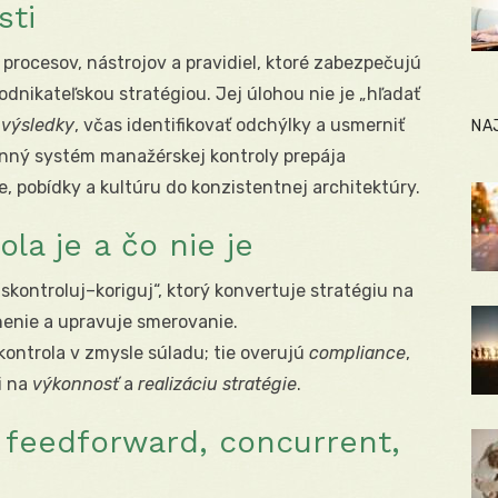
sti
procesov, nástrojov a pravidiel, ktoré zabezpečujú
nikateľskou stratégiou. Jej úlohou nie je „hľadať
 výsledky
, včas identifikovať odchýlky a usmerniť
NA
nný systém manažérskej kontroly prepája
e, pobídky a kultúru do konzistentnej architektúry.
la je a čo nie je
skontroluj–koriguj“, ktorý konvertuje stratégiu na
nenie a upravuje smerovanie.
kontrola v zmysle súladu; tie overujú
compliance
,
i na
výkonnosť
a
realizáciu stratégie
.
: feedforward, concurrent,