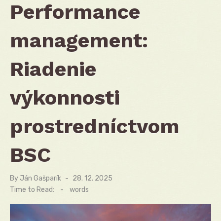
Performance
management:
Riadenie
výkonnosti
prostredníctvom
BSC
By
Ján Gašparík
Posted
28. 12. 2025
on
Time to Read:
-
words