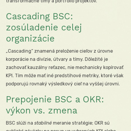
transformačné tímy a portfólio projektov.
Cascading BSC:
zosúladenie celej
organizácie
„Cascading“ znamená preloženie cieľov z úrovne
korporácie na divízie, útvary a tímy. Dôležité je
zachovať kauzálny reťazec, nie mechanicky kopírovať
KPI. Tím môže mať iné predstihové metriky, ktoré však
podporujú rovnaký výsledkový cieľ na vyššej úrovni.
Prepojenie BSC a OKR:
výkon vs. zmena
BSC slúži na
stabilné
meranie stratégie; OKR sú