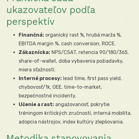
ukazovateľov podľa
perspektív
Finančná:
organický rast %, hrubá marža %,
EBITDA margin %, cash conversion, ROCE.
Zákaznícka:
NPS/CSAT, retencia 90/180/365,
share-of-wallet, doba vybavenia požiadavky,
miera sťažností.
Interné procesy:
lead time, first pass yield,
chybovosť/1k, OEE, time-to-market,
bezpečnostné incidenty.
Učenie a rast:
angažovanosť, pokrytie
tréningom kritických zručností, interná mobilita,
adopcia nástrojov, index kultúry zlepšovania.
Metodika stanovovania