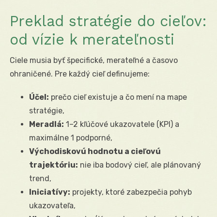
Preklad stratégie do cieľov:
od vízie k merateľnosti
Ciele musia byť špecifické, merateľné a časovo
ohraničené. Pre každý cieľ definujeme:
Účel:
prečo cieľ existuje a čo mení na mape
stratégie,
Meradlá:
1–2 kľúčové ukazovatele (KPI) a
maximálne 1 podporné,
Východiskovú hodnotu a cieľovú
trajektóriu:
nie iba bodový cieľ, ale plánovaný
trend,
Iniciatívy:
projekty, ktoré zabezpečia pohyb
ukazovateľa,