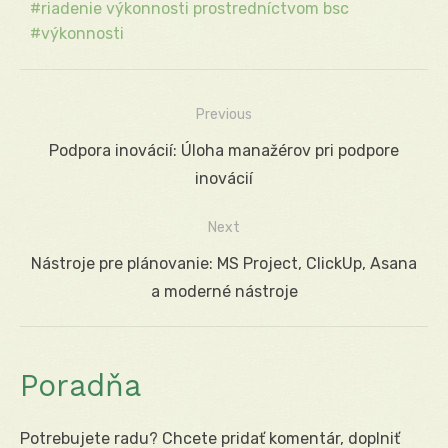
riadenie výkonnosti prostredníctvom bsc
výkonnosti
Previous
Navigácia
Previous
Podpora inovácií: Úloha manažérov pri podpore
v
post:
inovácií
článku
Next
Next
Nástroje pre plánovanie: MS Project, ClickUp, Asana
post:
a moderné nástroje
Poradňa
Potrebujete radu? Chcete pridať komentár, doplniť