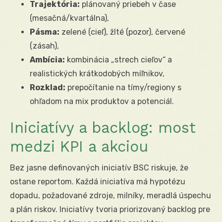
Trajektória:
plánovaný priebeh v čase
(mesačná/kvartálna),
Pásma:
zelené (cieľ), žlté (pozor), červené
(zásah),
Ambícia:
kombinácia „strech cieľov“ a
realistických krátkodobých míľnikov,
Rozklad:
prepočítanie na tímy/regiony s
ohľadom na mix produktov a potenciál.
Iniciatívy a backlog: most
medzi KPI a akciou
Bez jasne definovaných iniciatív BSC riskuje, že
ostane reportom. Každá iniciatíva má hypotézu
dopadu, požadované zdroje, milníky, meradlá úspechu
a plán riskov. Iniciatívy tvoria priorizovaný backlog pre