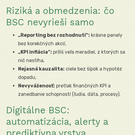
Riziká a obmedzenia: čo
BSC nevyrieši samo
„Reporting bez rozhodnutí“:
krásne panely
bez korekčných akcií,
„KPI inflácia“:
príliš veľa meradiel, z ktorých sa
nič nestíha,
Nejasná kauzalita:
ciele bez šípok a hypotéz
dopadu,
Nevyváženosť:
pretlak finančných KPI a
zanedbanie schopností (ľudia, dáta, procesy).
Digitálne BSC:
automatizácia, alerty a
prediktívna vrstva