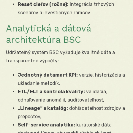
Reset cieľov (ročne):
integrácia trhových
scenárov a investičných rámcov.
Analytická a dátová
architektúra BSC
Udržateľný systém BSC vyžaduje kvalitné dáta a
transparentné výpočty:
Jednotný datamart KPI:
verzie, historizácia a
ukladanie metodík,
ETL/ELT a kontrola kvality:
validácia,
odhaľovanie anomálií, auditovateľnosť,
„Lineage“ a katalóg:
dohľadateľnosť zdrojov a
prepočtov,
Self-service analytika:
kurátorské dáta