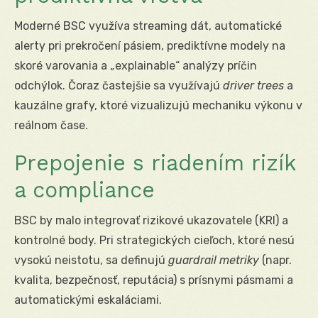
Moderné BSC využíva streaming dát, automatické
alerty pri prekročení pásiem, prediktívne modely na
skoré varovania a „explainable“ analýzy príčin
odchýlok. Čoraz častejšie sa využívajú
driver trees
a
kauzálne grafy, ktoré vizualizujú mechaniku výkonu v
reálnom čase.
Prepojenie s riadením rizík
a compliance
BSC by malo integrovať rizikové ukazovatele (KRI) a
kontrolné body. Pri strategických cieľoch, ktoré nesú
vysokú neistotu, sa definujú
guardrail metriky
(napr.
kvalita, bezpečnosť, reputácia) s prísnymi pásmami a
automatickými eskaláciami.