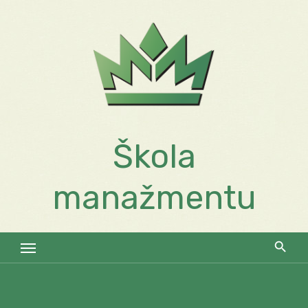
Skip
to
content
Škola
manažmentu