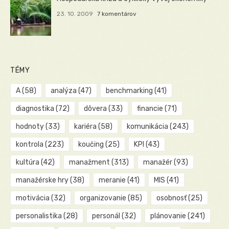
23. 10. 2009
7 komentárov
TÉMY
A
(58)
analýza
(47)
benchmarking
(41)
diagnostika
(72)
dôvera
(33)
financie
(71)
hodnoty
(33)
kariéra
(58)
komunikácia
(243)
kontrola
(223)
koučing
(25)
KPI
(43)
kultúra
(42)
manažment
(313)
manažér
(93)
manažérske hry
(38)
meranie
(41)
MIS
(41)
motivácia
(32)
organizovanie
(85)
osobnosť
(25)
personalistika
(28)
personál
(32)
plánovanie
(241)