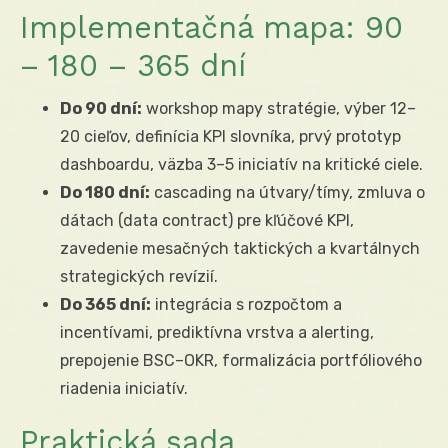
Implementačná mapa: 90
– 180 – 365 dní
Do 90 dní:
workshop mapy stratégie, výber 12–
20 cieľov, definícia KPI slovníka, prvý prototyp
dashboardu, väzba 3–5 iniciatív na kritické ciele.
Do 180 dní:
cascading na útvary/tímy, zmluva o
dátach (data contract) pre kľúčové KPI,
zavedenie mesačných taktických a kvartálnych
strategických revízií.
Do 365 dní:
integrácia s rozpočtom a
incentívami, prediktívna vrstva a alerting,
prepojenie BSC–OKR, formalizácia portfóliového
riadenia iniciatív.
Praktická sada