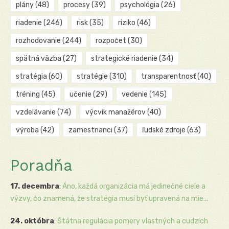
plány
(48)
procesy
(39)
psychológia
(26)
riadenie
(246)
risk
(35)
riziko
(46)
rozhodovanie
(244)
rozpočet
(30)
spätná väzba
(27)
strategické riadenie
(34)
stratégia
(60)
stratégie
(310)
transparentnosť
(40)
tréning
(45)
učenie
(29)
vedenie
(145)
vzdelávanie
(74)
výcvik manažérov
(40)
výroba
(42)
zamestnanci
(37)
ľudské zdroje
(63)
Poradňa
17. decembra
:
Áno, každá organizácia má jedinečné ciele a
výzvy, čo znamená, že stratégia musí byť upravená na mie...
24. októbra
:
Štátna regulácia pomery vlastných a cudzích