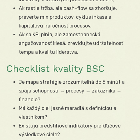
Ak rastie tržba, ale cash-flow sa zhoršuje,
preverte mix produktov, cyklus inkasa a
kapitálovú náročnosť procesov,
Ak sa KPI plnia, ale zamestnanecká
angažovanosť klesá, zrevidujte udržateľnosť
tempa a kvalitu líderstva.
Checklist kvality BSC
Je mapa stratégie zrozumiteľná do 5 minút a
spája schopnosti → procesy → zákazníka →
financie?
Má každý cieľ jasné meradlá s definíciou a
vlastníkom?
Existujú predstihové indikátory pre kľúčové
výsledkové ciele?