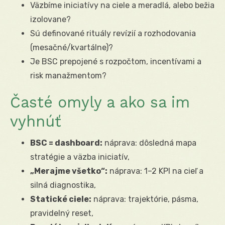
Väzbíme iniciatívy na ciele a meradlá, alebo bežia
izolovane?
Sú definované rituály revízií a rozhodovania
(mesačné/kvartálne)?
Je BSC prepojené s rozpočtom, incentívami a
risk manažmentom?
Časté omyly a ako sa im
vyhnúť
BSC = dashboard:
náprava: dôsledná mapa
stratégie a väzba iniciatív,
„Merajme všetko“:
náprava: 1–2 KPI na cieľ a
silná diagnostika,
Statické ciele:
náprava: trajektórie, pásma,
pravidelný reset,