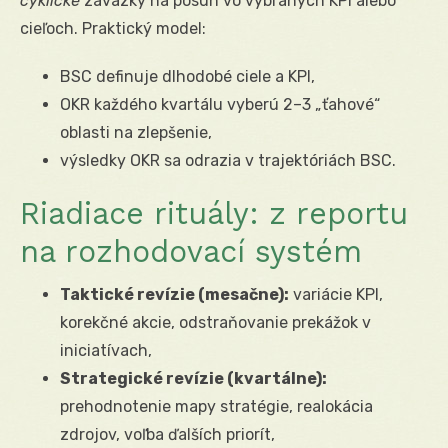
cyklické
záväzky na posun vo vybraných KPI alebo
cieľoch. Praktický model:
BSC definuje dlhodobé ciele a KPI,
OKR každého kvartálu vyberú 2–3 „ťahové“
oblasti na zlepšenie,
výsledky OKR sa odrazia v trajektóriách BSC.
Riadiace rituály: z reportu
na rozhodovací systém
Taktické revízie (mesačne):
variácie KPI,
korekčné akcie, odstraňovanie prekážok v
iniciatívach,
Strategické revízie (kvartálne):
prehodnotenie mapy stratégie, realokácia
zdrojov, voľba ďalších priorít,