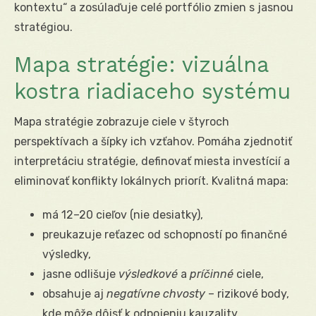
kontextu“ a zosúlaďuje celé portfólio zmien s jasnou
stratégiou.
Mapa stratégie: vizuálna
kostra riadiaceho systému
Mapa stratégie zobrazuje ciele v štyroch
perspektívach a šípky ich vzťahov. Pomáha zjednotiť
interpretáciu stratégie, definovať miesta investícií a
eliminovať konflikty lokálnych priorít. Kvalitná mapa:
má 12–20 cieľov (nie desiatky),
preukazuje reťazec od schopností po finančné
výsledky,
jasne odlišuje
výsledkové
a
príčinné
ciele,
obsahuje aj
negatívne chvosty
– rizikové body,
kde môže dôjsť k odpojeniu kauzality.