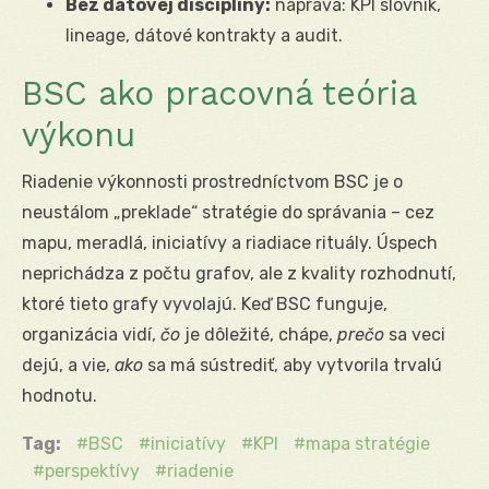
Bez dátovej disciplíny:
náprava: KPI slovník,
lineage, dátové kontrakty a audit.
BSC ako pracovná teória
výkonu
Riadenie výkonnosti prostredníctvom BSC je o
neustálom „preklade“ stratégie do správania – cez
mapu, meradlá, iniciatívy a riadiace rituály. Úspech
neprichádza z počtu grafov, ale z kvality rozhodnutí,
ktoré tieto grafy vyvolajú. Keď BSC funguje,
organizácia vidí,
čo
je dôležité, chápe,
prečo
sa veci
dejú, a vie,
ako
sa má sústrediť, aby vytvorila trvalú
hodnotu.
Tag:
BSC
iniciatívy
KPI
mapa stratégie
perspektívy
riadenie