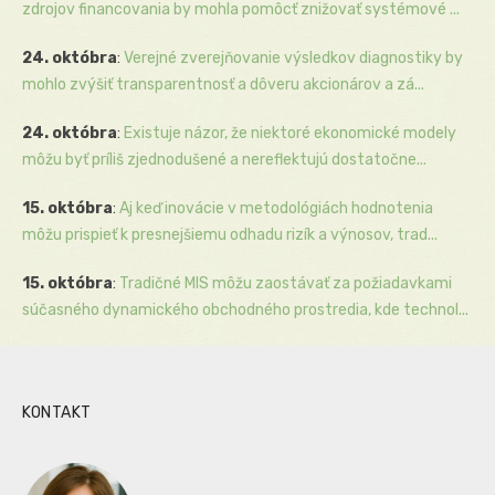
zdrojov financovania by mohla pomôcť znižovať systémové ...
24. októbra
:
Verejné zverejňovanie výsledkov diagnostiky by
mohlo zvýšiť transparentnosť a dôveru akcionárov a zá...
24. októbra
:
Existuje názor, že niektoré ekonomické modely
môžu byť príliš zjednodušené a nereflektujú dostatočne...
15. októbra
:
Aj keď inovácie v metodológiách hodnotenia
môžu prispieť k presnejšiemu odhadu rizík a výnosov, trad...
15. októbra
:
Tradičné MIS môžu zaostávať za požiadavkami
súčasného dynamického obchodného prostredia, kde technol...
KONTAKT