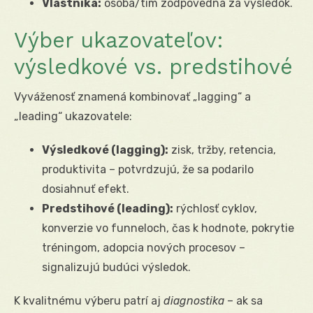
Vlastníka:
osoba/tím zodpovedná za výsledok.
Výber ukazovateľov:
výsledkové vs. predstihové
Vyváženosť znamená kombinovať „lagging“ a
„leading“ ukazovatele:
Výsledkové (lagging):
zisk, tržby, retencia,
produktivita – potvrdzujú, že sa podarilo
dosiahnuť efekt.
Predstihové (leading):
rýchlosť cyklov,
konverzie vo funneloch, čas k hodnote, pokrytie
tréningom, adopcia nových procesov –
signalizujú budúci výsledok.
K kvalitnému výberu patrí aj
diagnostika
– ak sa