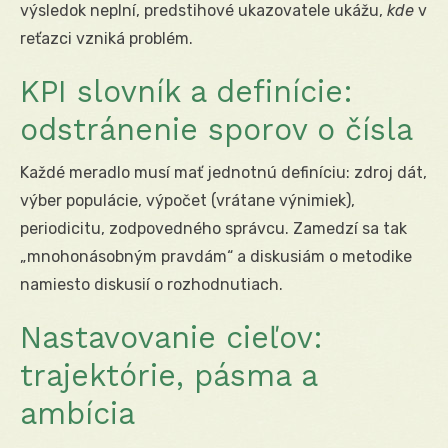
výsledok neplní, predstihové ukazovatele ukážu,
kde
v
reťazci vzniká problém.
KPI slovník a definície:
odstránenie sporov o čísla
Každé meradlo musí mať jednotnú definíciu: zdroj dát,
výber populácie, výpočet (vrátane výnimiek),
periodicitu, zodpovedného správcu. Zamedzí sa tak
„mnohonásobným pravdám“ a diskusiám o metodike
namiesto diskusií o rozhodnutiach.
Nastavovanie cieľov:
trajektórie, pásma a
ambícia