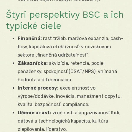
Štyri perspektívy BSC a ich
typické ciele
Finančná:
rast tržieb, maržová expanzia, cash-
flow, kapitálová efektívnosť; v neziskovom
sektore „finančná udržateľnosť“.
Zákaznícka:
akvizícia, retencia, podiel
peňaženky, spokojnosť (CSAT/NPS), vnímaná
hodnota a diferenciácia.
Interné procesy:
excelentnosť vo
výrobe/dodávke, inovácia, manažment dopytu,
kvalita, bezpečnosť, compliance.
Učenie a rast:
zručnosti a angažovanosť ľudí,
dátová a technologická kapacita, kultúra
zlepšovania, líderstvo.