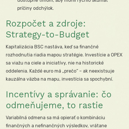
dostupné tímom, aby mohli rýchlo skúmať
príčiny odchýlok.
Rozpočet a zdroje:
Strategy-to-Budget
Kapitalizácia BSC nastáva, keď sa finančné
rozhodnutia riadia mapou stratégie. Investície a OPEX
sa viažu na ciele a iniciatívy, nie na historické
oddelenia. Každé euro má „prečo“ – ak neexistsuje
kauzálna väzba na mapu, investícia sa spochybní.
Incentívy a správanie: čo
odmeňujeme, to rastie
Variabilná odmena sa má opierať o kombináciu
finančných a nefinančných výsledkov, vrátane