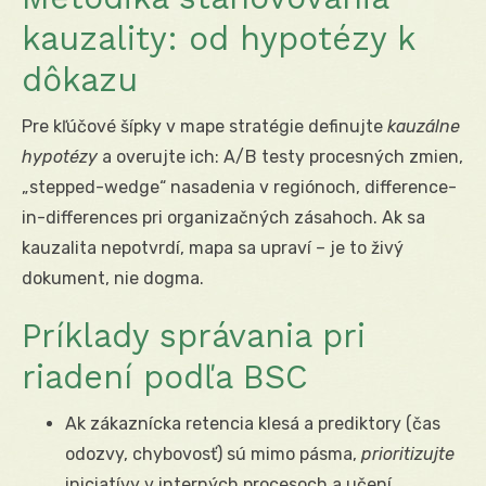
kauzality: od hypotézy k
dôkazu
Pre kľúčové šípky v mape stratégie definujte
kauzálne
hypotézy
a overujte ich: A/B testy procesných zmien,
„stepped-wedge“ nasadenia v regiónoch, difference-
in-differences pri organizačných zásahoch. Ak sa
kauzalita nepotvrdí, mapa sa upraví – je to živý
dokument, nie dogma.
Príklady správania pri
riadení podľa BSC
Ak zákaznícka retencia klesá a prediktory (čas
odozvy, chybovosť) sú mimo pásma,
prioritizujte
iniciatívy v interných procesoch a učení,