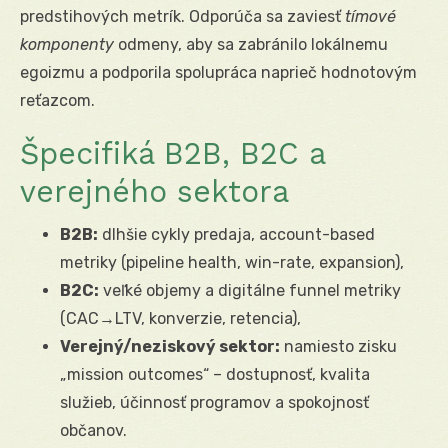
predstihových metrík. Odporúča sa zaviesť
tímové
komponenty
odmeny, aby sa zabránilo lokálnemu
egoizmu a podporila spolupráca naprieč hodnotovým
reťazcom.
Špecifiká B2B, B2C a
verejného sektora
B2B:
dlhšie cykly predaja, account-based
metriky (pipeline health, win-rate, expansion),
B2C:
veľké objemy a digitálne funnel metriky
(CAC→LTV, konverzie, retencia),
Verejný/neziskový sektor:
namiesto zisku
„mission outcomes“ – dostupnosť, kvalita
služieb, účinnosť programov a spokojnosť
občanov.