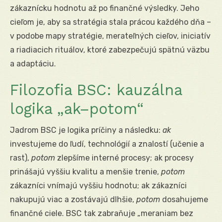
zákaznícku hodnotu až po finančné výsledky. Jeho
cieľom je, aby sa stratégia stala prácou každého dňa –
v podobe mapy stratégie, merateľných cieľov, iniciatív
a riadiacich rituálov, ktoré zabezpečujú spätnú väzbu
a adaptáciu.
Filozofia BSC: kauzálna
logika „ak–potom“
Jadrom BSC je logika príčiny a následku:
ak
investujeme do ľudí, technológií a znalostí (učenie a
rast),
potom
zlepšíme interné procesy; ak procesy
prinášajú vyššiu kvalitu a menšie trenie,
potom
zákazníci vnímajú vyššiu hodnotu; ak zákazníci
nakupujú viac a zostávajú dlhšie,
potom
dosahujeme
finančné ciele. BSC tak zabraňuje „meraniam bez