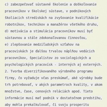
c) zabezpečovať sústavné školenie a doškoľovanie
pracovníkov v školskej sústave, v podnikových
školiacich strediskách na zvyšovanie kvalifikácie
robotníkov, technikov a manažérov všetkého druhu,
d) motivácia a stimulácia pracovníkov musí byť
sústavnou a stále zdokonaľovanou činnosťou,
e) zlepšovanie medziľudských vzťahov na
pracoviskách je ďalšou trvalou náplňou vedúcich
pracovníkov, špecialistov zo sociologických a
psychologických pracovísk - interných aj externých.
2. Tvorba diverzifikovaného výrobného programu
firmy, čo vyžaduje včas preskúmať, aké výrobky bude
trh potrebovať, v akých parametroch kvality, v akom
množstve, čase, cenových reláciách apod. Tieto
informácie musí mať podnik v dostatočnom predstihu,
aby mohla prekalkulovať, či svoju prosperitu