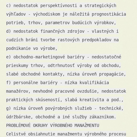
c) nedostatok perspektívnosti a strategických
výhľadov - východiskom je náležitá prognostikácia
potrieb, trhov, parametrov budúcich výrobkov,
d) nedostatok finančných zdrojov - vlastných i
cudzích bráni tvorbe rastových predpokladov na
podnikanie vo výrobe,
e) obchodno-marketingové bariéry - nedostatočné
prieskumy trhov, odtrhnutosť výroby od obchodu,
slabé obchodné kontakty, nízka úroveň propagácie,
f) personálne bariéry - nízka kvalifikácia
manažérov, nevhodné pracovné ovzdušie, nedostatok
praktických skúseností, slabá kreativita a pod.,
g) nízka úroveň povýrobných služieb - technické,
údržbárske, obchodné a iné služby zákazníkom.
PROBLÉMOVÉ OKRUHY VÝROBNÉHO MANAŽMENTU
Celistvé obsiahnutie manažmentu výrobného procesu