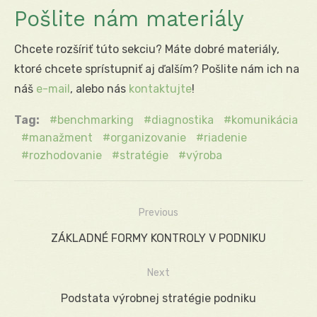
Pošlite nám materiály
Chcete rozšíriť túto sekciu? Máte dobré materiály,
ktoré chcete sprístupniť aj ďalším? Pošlite nám ich na
náš
e-mail
, alebo nás
kontaktujte
!
Tag:
benchmarking
diagnostika
komunikácia
manažment
organizovanie
riadenie
rozhodovanie
stratégie
výroba
Previous
Navigácia
Previous
ZÁKLADNÉ FORMY KONTROLY V PODNIKU
v
post:
Next
článku
Next
Podstata výrobnej stratégie podniku