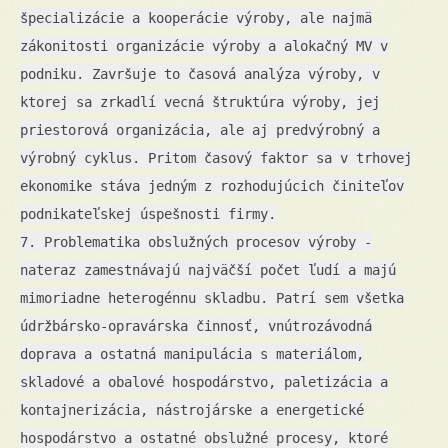
špecializácie a kooperácie výroby, ale najmä
zákonitosti organizácie výroby a alokačný MV v
podniku. Završuje to časová analýza výroby, v
ktorej sa zrkadlí vecná štruktúra výroby, jej
priestorová organizácia, ale aj predvýrobný a
výrobný cyklus. Pritom časový faktor sa v trhovej
ekonomike stáva jedným z rozhodujúcich činiteľov
podnikateľskej úspešnosti firmy.
7. Problematika obslužných procesov výroby -
nateraz zamestnávajú najväčší počet ľudí a majú
mimoriadne heterogénnu skladbu. Patrí sem všetka
údržbársko-opravárska činnosť, vnútrozávodná
doprava a ostatná manipulácia s materiálom,
skladové a obalové hospodárstvo, paletizácia a
kontajnerizácia, nástrojárske a energetické
hospodárstvo a ostatné obslužné procesy, ktoré