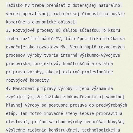
Ťažisko MV treba prenášať z doterajšej naturálno-
vecnej operatívnej, rutinérskej činnosti na novšie
komerčné a ekonomické oblasti.
3. Rozvojové procesy sú ďalšou súčasťou, o ktorú
treba rozšíriť náplň MV, táto špecifická zložka sa
označuje ako rozvojový MV. Vecnú náplň rozvojových
procesov výroby tvoria interné výskumno-vývojové
pracoviská, projektová, konštrukčná a ostatná
príprava výroby, ako aj externé profesionálne
rozvojové kapacity.
4. Manažment prípravy výroby - jeho význam sa
zvyšuje tým, že ťažisko zdokonaľovania aj samotnej
hlavnej výroby sa postupne presúva do predvýrobných
etáp. Tam možno inovačné zmeny lepšie pripraviť a
otestovať, pričom sa chod výroby nenarúša. Navyše,
výsledné riešenia konštrukčnej, technologickej a