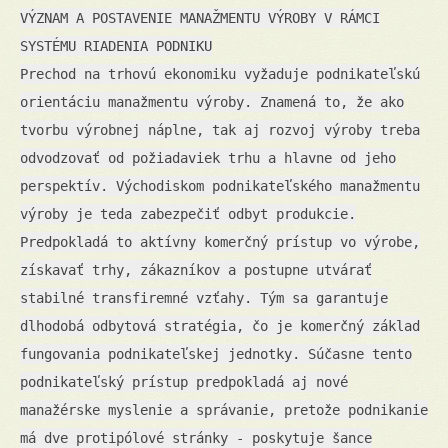
VÝZNAM A POSTAVENIE MANAŽMENTU VÝROBY V RÁMCI
SYSTÉMU RIADENIA PODNIKU
Prechod na trhovú ekonomiku vyžaduje podnikateľskú
orientáciu manažmentu výroby. Znamená to, že ako
tvorbu výrobnej náplne, tak aj rozvoj výroby treba
odvodzovať od požiadaviek trhu a hlavne od jeho
perspektív. Východiskom podnikateľského manažmentu
výroby je teda zabezpečiť odbyt produkcie.
Predpokladá to aktívny komerčný prístup vo výrobe,
získavať trhy, zákazníkov a postupne utvárať
stabilné transfiremné vzťahy. Tým sa garantuje
dlhodobá odbytová stratégia, čo je komerčný základ
fungovania podnikateľskej jednotky. Súčasne tento
podnikateľský prístup predpokladá aj nové
manažérske myslenie a správanie, pretože podnikanie
má dve protipólové stránky - poskytuje šance