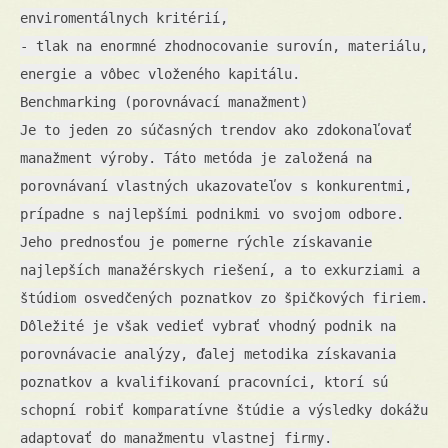
enviromentálnych kritérií,
- tlak na enormné zhodnocovanie surovín, materiálu,
energie a vôbec vloženého kapitálu.
Benchmarking (porovnávací manažment)
Je to jeden zo súčasných trendov ako zdokonaľovať
manažment výroby. Táto metóda je založená na
porovnávaní vlastných ukazovateľov s konkurentmi,
prípadne s najlepšími podnikmi vo svojom odbore.
Jeho prednosťou je pomerne rýchle získavanie
najlepších manažérskych riešení, a to exkurziami a
štúdiom osvedčených poznatkov zo špičkových firiem.
Dôležité je však vedieť vybrať vhodný podnik na
porovnávacie analýzy, ďalej metodika získavania
poznatkov a kvalifikovaní pracovníci, ktorí sú
schopní robiť komparatívne štúdie a výsledky dokážu
adaptovať do manažmentu vlastnej firmy.