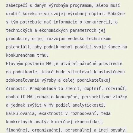
zabezpečí s daným výrobným programom, alebo musí
urobiť korekcie vo svojej výrobnej náplni. Súbežne
s tým potrebuje mať informácie o konkurencii, o
technických a ekonomických parametroch jej
produkcie, o jej rozvojom vedecko-technickom
potenciáli, aby podnik mohol posúdiť svoje šance na
konkurenčnom trhu.
Hlavným poslaním MV je utvárať náročné prostredie
na podnikanie, ktoré bude stimulovať k ustavičnému
zdokonaľovaniu výroby a celej podnikateľskej
činnosti. Predpokladá to zmeniť, doplniť, rozvinúť,
obohatiť MV jednak o koncepčné, perspektívne zložky
a jednak zvýšiť v MV podiel analytickosti,
kalkulovania, exaktnosti v rozhodovaní, teda
konkrétnych analýz komerčnej ekonomickej,
finančnej, organizačnej, personálnej a inej povahy.