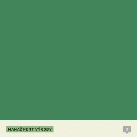
MANAŽMENT VÝROBY
0