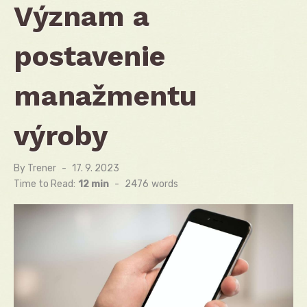
Význam a
postavenie
manažmentu
výroby
By
Trener
Posted
17. 9. 2023
on
Time to Read:
12 min
-
2476
words