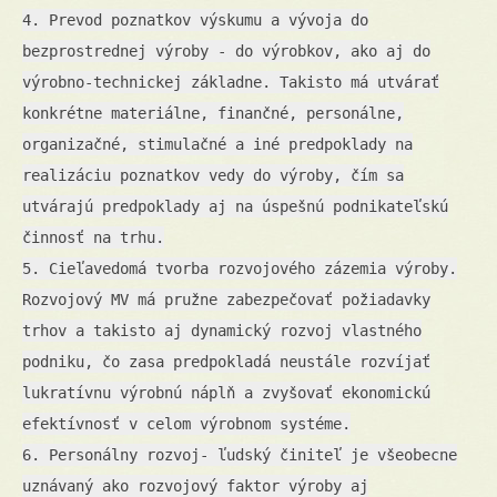
4. Prevod poznatkov výskumu a vývoja do
bezprostrednej výroby - do výrobkov, ako aj do
výrobno-technickej základne. Takisto má utvárať
konkrétne materiálne, finančné, personálne,
organizačné, stimulačné a iné predpoklady na
realizáciu poznatkov vedy do výroby, čím sa
utvárajú predpoklady aj na úspešnú podnikateľskú
činnosť na trhu.
5. Cieľavedomá tvorba rozvojového zázemia výroby.
Rozvojový MV má pružne zabezpečovať požiadavky
trhov a takisto aj dynamický rozvoj vlastného
podniku, čo zasa predpokladá neustále rozvíjať
lukratívnu výrobnú náplň a zvyšovať ekonomickú
efektívnosť v celom výrobnom systéme.
6. Personálny rozvoj- ľudský činiteľ je všeobecne
uznávaný ako rozvojový faktor výroby aj