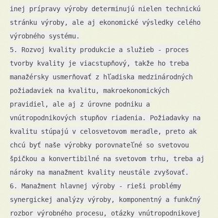
inej prípravy výroby determinujú nielen technickú
stránku výroby, ale aj ekonomické výsledky celého
výrobného systému.
5. Rozvoj kvality produkcie a služieb - proces
tvorby kvality je viacstupňový, takže ho treba
manažérsky usmerňovať z hľadiska medzinárodných
požiadaviek na kvalitu, makroekonomických
pravidiel, ale aj z úrovne podniku a
vnútropodnikových stupňov riadenia. Požiadavky na
kvalitu stúpajú v celosvetovom meradle, preto ak
chcú byť naše výrobky porovnateľné so svetovou
špičkou a konvertibilné na svetovom trhu, treba aj
nároky na manažment kvality neustále zvyšovať.
6. Manažment hlavnej výroby - rieši problémy
synergickej analýzy výroby, komponentný a funkčný
rozbor výrobného procesu, otázky vnútropodnikovej