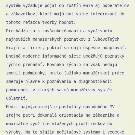
systém vyžaduje pojať do zoštíhlenia aj odberateľov
a zákazníkov, ktorí majú byť voľne integrovaní do
tohoto reťazca tvorby hodnôt.
Prechádza sa k zovšeobecňovaniu a využívaniu
najnovších manažérskych poznatkov z ľubovoľných
krajín a firiem, pokiaľ sa dajú úspešne adaptovať.
Dnešné moderné informačné siete umožňujú poznatky
rýchlo prenášať. Rovnako rýchlo sa však nedajú
zmeniť podmienky, preto ťažisko manažérskej práce
smeruje hlavne k poznávaniu a diagnostikácii
podmienok, v ktorých sa má manažérsky systém
uplatniť.
Medzi najvýznamnejšie postuláty novodobého MV
zrejme patrí dokonalá orientácia na zákazníka a
maximálne využitie vložených prostriedkov do
výroby. Na to slúžia počítačové systémy i vedecké