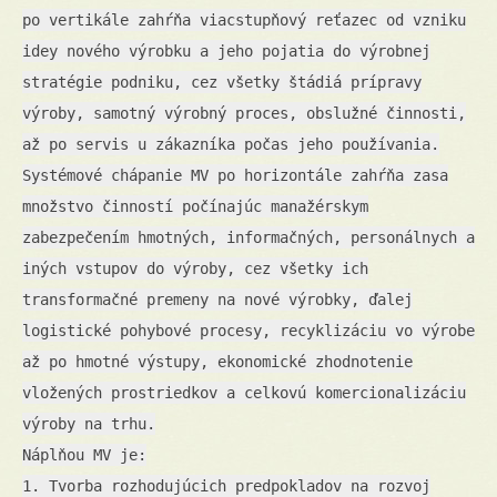
po vertikále zahŕňa viacstupňový reťazec od vzniku
idey nového výrobku a jeho pojatia do výrobnej
stratégie podniku, cez všetky štádiá prípravy
výroby, samotný výrobný proces, obslužné činnosti,
až po servis u zákazníka počas jeho používania.
Systémové chápanie MV po horizontále zahŕňa zasa
množstvo činností počínajúc manažérskym
zabezpečením hmotných, informačných, personálnych a
iných vstupov do výroby, cez všetky ich
transformačné premeny na nové výrobky, ďalej
logistické pohybové procesy, recyklizáciu vo výrobe
až po hmotné výstupy, ekonomické zhodnotenie
vložených prostriedkov a celkovú komercionalizáciu
výroby na trhu.
Náplňou MV je:
1. Tvorba rozhodujúcich predpokladov na rozvoj