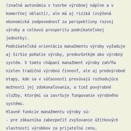
(značná autonómia v tvorbe výrobnej náplne a v
komerčnej oblasti), ale má aj riziká (zvýšená
ekonomická zodpovednosť za perspektívny rozvoj
výroby a celkovú prosperitu podnikateľskej
jednotky).
Podnikateľská orientácia manažmentu výroby vyžaduje
aj širšie poňatie výroby, predovšetkým ako výrobný
systém. V tomto chápaní manažment výroby zahŕňa
nielen tradičnú výrobnú činnosť, ale aj predvýrobné
etapy, kde sa v súčasnosti presúvajú rozhodujúce
možnosti jej zdokonaľovania, a tiež povýrobné
služby, ktorými sa završuje fungovanie výrobného
systému.
Hlavné funkcie manažmentu výroby sú:
- pre zákazníka zabezpečiť zvyšovanie úžitkových
vlastností výrobkov za prijateľnú cenu,