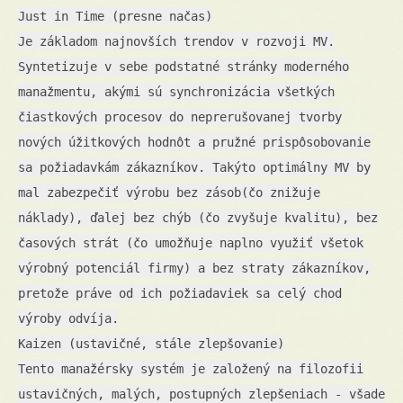
Just in Time (presne načas)
Je základom najnovších trendov v rozvoji MV.
Syntetizuje v sebe podstatné stránky moderného
manažmentu, akými sú synchronizácia všetkých
čiastkových procesov do neprerušovanej tvorby
nových úžitkových hodnôt a pružné prispôsobovanie
sa požiadavkám zákazníkov. Takýto optimálny MV by
mal zabezpečiť výrobu bez zásob(čo znižuje
náklady), ďalej bez chýb (čo zvyšuje kvalitu), bez
časových strát (čo umožňuje naplno využiť všetok
výrobný potenciál firmy) a bez straty zákazníkov,
pretože práve od ich požiadaviek sa celý chod
výroby odvíja.
Kaizen (ustavičné, stále zlepšovanie)
Tento manažérsky systém je založený na filozofii
ustavičných, malých, postupných zlepšeniach - všade