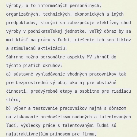
výroby, a to informačných personálnych,
organizačných, technických, ekonomických a iných
predpokladov, ktorými sa zabezpečuje efektívny chod
výroby v podnikateľskej jednotke. Veľký dôraz by sa
mal klásť na prácu s ľuďmi, riešenie ich konfliktov
a stimulačnú aktivizáciu.
Súhrnne možno personálne aspekty MV zhrnúť do
týchto piatich okruhov:
a) sústavné vyhľadávanie vhodných pracovníkov tak
pre bezprostrednú výrobu, ako aj pre obslužné
činnosti, predvýrobné etapy a osobitne pre riadiacu
sféru,
b) výber a testovanie pracovníkov najmä s dôrazom
na získavanie predovšetkým nadaných a talentovaných
ľudí, výsledky práce s talentovanými ľuďmi sú
najatraktívnejším prínosom pre firmu,