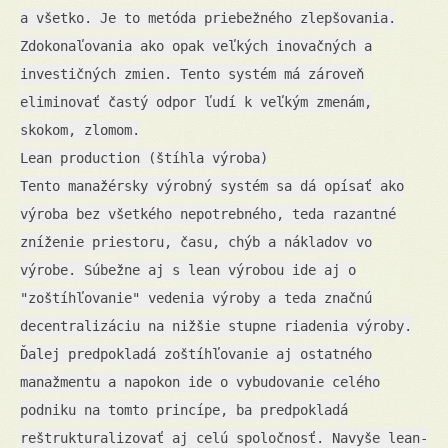
a všetko. Je to metóda priebežného zlepšovania.
Zdokonaľovania ako opak veľkých inovačných a
investičných zmien. Tento systém má zároveň
eliminovať častý odpor ľudí k veľkým zmenám,
skokom, zlomom.
Lean production (štíhla výroba)
Tento manažérsky výrobný systém sa dá opísať ako
výroba bez všetkého nepotrebného, teda razantné
zníženie priestoru, času, chýb a nákladov vo
výrobe. Súbežne aj s lean výrobou ide aj o
"zoštíhľovanie" vedenia výroby a teda značnú
decentralizáciu na nižšie stupne riadenia výroby.
Ďalej predpokladá zoštíhľovanie aj ostatného
manažmentu a napokon ide o vybudovanie celého
podniku na tomto princípe, ba predpokladá
reštrukturalizovať aj celú spoločnosť. Navyše lean-