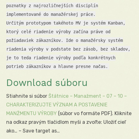
poznatky z najrozličnejších disciplín
implementované do manažérskej práce.
Určitým prototypom takéhoto MV je systém Kanban,
ktorý celé riadenie výroby začína práve od
požiadaviek zákazníkov. Ide o manažérsky systém
riadenia výroby v podstate bez zásob, bez skladov,
je to teda riadenie výroby podľa konkrétnych
potrieb zákazníkov a hlavne presne načas.
Download súboru
Stiahnite si súbor
Štátnice – Manažment – 07 – 10 –
CHARAKTERIZUJTE VÝZNAM A POSTAVENIE
MANŽMENTU VÝROBY
(súbor vo formáte PDF). Kliknite
na odkaz pravým tlačidlom myši a zvoľte: Uložiť cieľ
ako… – Save target as…