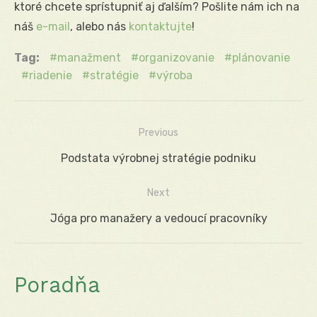
ktoré chcete sprístupniť aj ďalším? Pošlite nám ich na
náš
e-mail
, alebo nás
kontaktujte
!
Tag:
manažment
organizovanie
plánovanie
riadenie
stratégie
výroba
Previous
Navigácia
Previous
Podstata výrobnej stratégie podniku
v
post:
Next
článku
Next
Jóga pro manažery a vedoucí pracovníky
post:
Poradňa