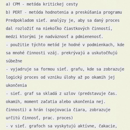
a) CPM - metóda kritickej cesty
b) PERT - metóda hodnotenia a preskúšania programu
Predpokladom sieť. analýzy je, aby sa daný proces
dal rozložiť na niekoľko čiastkových činností,
medzi ktorými je nadväznosť a pdmienenosť.
- použitie týchto metód je hodné v podmienkach, kde
sa mnohé činnosti vzáj. prekrývajú a uskutočňujú
súbežne
- vyjadruje sa formou sieť. grafu, kde sa zobrazuje
logický proces od vzniku úlohy až po okamih jej
ukončenia
- sieť. graf sa skladá z uzlov (predstavuje čas.
okamih, moment začatia alebo ukončenia nej.
činnosti) a hrán (spojovacia čiara, zobrazuje
určitú činnosť, prac. proces)
- v sieť. grafoch sa vyskytujú aktívne, čakacie,