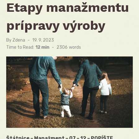
Etapy manažmentu
prípravy výroby
By
Zdena
Posted
19. 9. 2023
on
Time to Read:
12 min
-
2306
words
Štátnice – Manažment – 07 – 12 – POPÍŠTE