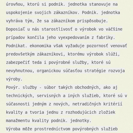
úrovňou, ktorú si podnik. jednotka stanovuje na
uspokojenie svojich zákazníkov. Podnik. jednotka
vyhráva tým, že sa zákazníkom prispôsobuje.
Doposiaľ u nás starostlivosť o výrobok vo väčšine
prípadov končila jeho vyexpedovaním z fabriky.
Podnikat. ekonomika však vyžaduje pozornosť venovať
predovšetkým zákazníkovi, ktorému výrobok slúži,
zabezpečiť teda i povýrobné služby, ktoré sú
nevyhnutnou, organickou súčasťou stratégie rozvoja
výroby.
Povýr. služby - súbor takých obchodných, ako aj
technických, servisných a iných služieb, ktoré sú v
súčasnosti jedným z nových, netradičných kritérií
kvality a tvoria jednu z rozhodujúcich zložiek
manažmentu kvality podnik. jednotky.
Výroba môže prostredníctvom povýrobných služieb