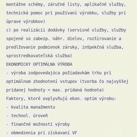
montážne schémy, záručné listy, aplikačné služby,
technická pomoc pri používaní výrobku, služby pri
úprave výrobkov)
c) po realizácii dodávky (servisné služby, služby
spojené so zabezp. náhr. dielov, rozširovanie a
predlžovanie podmienok záruky, inšpekčná služba,
sprostredkovateľská služba)
EKONOMICKY OPTIMÁLNA VÝROBA
- výroba zodpovedajúca požiadavkám trhu pri
optimálnom zhodnotení vstupov (tvorba čo najvyššej
pridanej hodnoty = max. pridaná hodnota)
Faktory, ktoré ovplyvňujú ekon. optim výrobu:
- kvalita manažmentu
- technol. úroveň
- finančné možnosti výroby
- obmedzenia pri získavaní VF