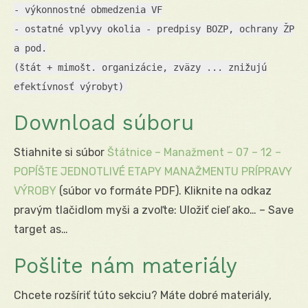
- výkonnostné obmedzenia VF
- ostatné vplyvy okolia - predpisy BOZP, ochrany ŽP
a pod.
(štát + mimošt. organizácie, zväzy ... znižujú
efektívnosť výrobyt)
Download súboru
Stiahnite si súbor
Štátnice – Manažment – 07 – 12 –
POPÍŠTE JEDNOTLIVÉ ETAPY MANAŽMENTU PRÍPRAVY
VÝROBY
(súbor vo formáte PDF). Kliknite na odkaz
pravým tlačidlom myši a zvoľte: Uložiť cieľ ako… – Save
target as…
Pošlite nám materiály
Chcete rozšíriť túto sekciu? Máte dobré materiály,