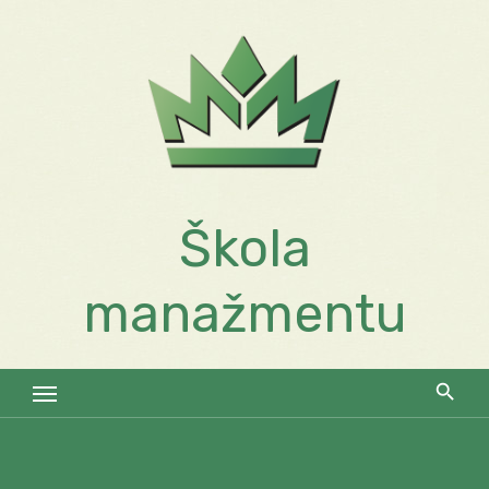
Skip
to
content
Škola
manažmentu