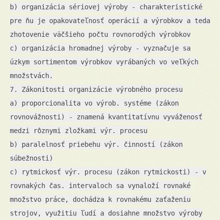
b) organizácia sériovej výroby - charakteristické
pre ňu je opakovateľnosť operácií a výrobkov a teda
zhotovenie väčšieho počtu rovnorodých výrobkov
c) organizácia hromadnej výroby - vyznačuje sa
úzkym sortimentom výrobkov vyrábaných vo veľkých
množstvách.
7. Zákonitosti organizácie výrobného procesu
a) proporcionalita vo výrob. systéme (zákon
rovnovážnosti) - znamená kvantitatívnu vyváženosť
medzi rôznymi zložkami výr. procesu
b) paralelnosť priebehu výr. činností (zákon
súbežnosti)
c) rytmickosť výr. procesu (zákon rytmickosti) - v
rovnakých čas. intervaloch sa vynaloží rovnaké
množstvo práce, dochádza k rovnakému zaťaženiu
strojov, využitiu ľudí a dosiahne množstvo výroby