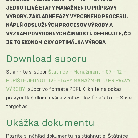
JEDNOTLIVÉ ETAPY MANAŽMENTU PRÍPRAVY
VÝROBY, ZÁKLADNÉ FÁZY VÝROBNÉHO PROCESU,
NÁPLŇ OBSLUŽNÝCH PROCESOV VÝROBY A
VÝZNAM POVÝROBNÝCH ČINNOSTÍ. DEFINUJTE, ČO
JE TO EKONOMICKY OPTIMÁLNA VÝROBA
Download súboru
Stiahnite si súbor
Štátnice – Manažment – 07 – 12 –
POPÍŠTE JEDNOTLIVÉ ETAPY MANAŽMENTU PRÍPRAVY
VÝROBY
(súbor vo formáte PDF). Kliknite na odkaz
pravým tlačidlom myši a zvoľte: Uložiť cieľ ako… – Save
target as…
Ukážka dokumentu
Pozrite si náhľad dokumentu na stiahnutie: Štátnice –