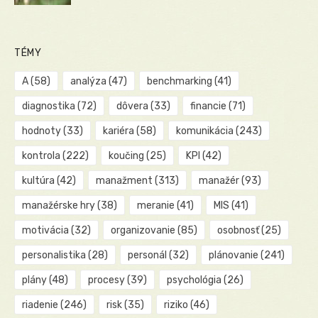
TÉMY
A
(58)
analýza
(47)
benchmarking
(41)
diagnostika
(72)
dôvera
(33)
financie
(71)
hodnoty
(33)
kariéra
(58)
komunikácia
(243)
kontrola
(222)
koučing
(25)
KPI
(42)
kultúra
(42)
manažment
(313)
manažér
(93)
manažérske hry
(38)
meranie
(41)
MIS
(41)
motivácia
(32)
organizovanie
(85)
osobnosť
(25)
personalistika
(28)
personál
(32)
plánovanie
(241)
plány
(48)
procesy
(39)
psychológia
(26)
riadenie
(246)
risk
(35)
riziko
(46)