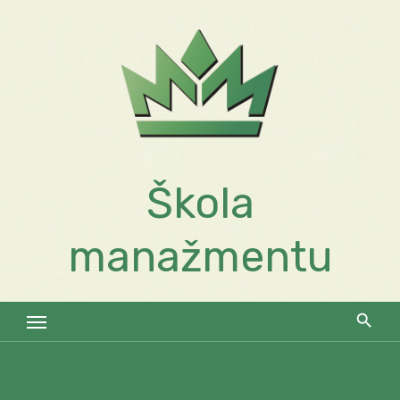
Skip
to
content
Škola
manažmentu