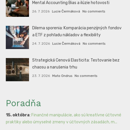
Mental Accounting Bias a ilúzie hotovosti
26. 7. 2026
Lucie Čermáková
No comments
Dilema sporenia: Komparácia penzijných fondov
a ETF z pohľadu nákladov a flexibility
24. 7. 2026
Lucie Čermáková
No comments
Strategická Cenová Elasticita: Testovanie bez
chaosu a narušenia trhu
23. 7. 2026
Mato Ondrus
No comments
Poradňa
15. októbra
:
Finančné manipulácie, ako sú kreatívne účtovné
praktiky alebo úmyselné zmeny v účtovných zásadách, m...