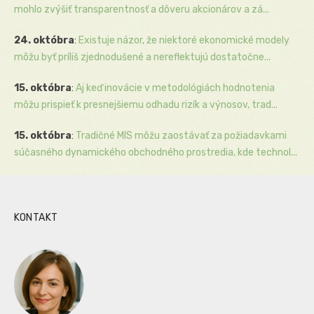
mohlo zvýšiť transparentnosť a dôveru akcionárov a zá...
24. októbra
:
Existuje názor, že niektoré ekonomické modely
môžu byť príliš zjednodušené a nereflektujú dostatočne...
15. októbra
:
Aj keď inovácie v metodológiách hodnotenia
môžu prispieť k presnejšiemu odhadu rizík a výnosov, trad...
15. októbra
:
Tradičné MIS môžu zaostávať za požiadavkami
súčasného dynamického obchodného prostredia, kde technol...
KONTAKT