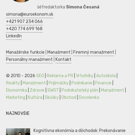
šéfredaktorka
Simona Česaná
simona@euroekonom.sk
+421 907 234 066
+420 774 699 168
LinkedIn
Manažérske funkcie
|
Manažment
|
Firemný manažment
|
Personálny manažment
|
Kontakt
© 2010 - 2026
SEO
|
Reklama a PR
|
Vrtuľníky
|
Autoškola
|
Reality
|
Manažment
|
Prijímáčky
|
Podnikanie
|
Financie
|
Ekonomika
|
Zdravie
|
SWOT
|
Podnikateľský plán
|
Manažment
|
Marketing
|
Kultúra
|
Skúšky
|
Obchod
|
Dovolenka
NAJNOVŠIE
Kognitívna ekonómia a dôchodok: Prekonávanie