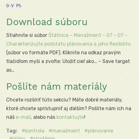
O-V PS
Download súboru
Stiahnite si súbor
Štátnice – Manažment – 07 – 07 –
Charakterizujte podstatu plánovania a jeho flexibilitu
(súbor vo formáte PDF). Kliknite na odkaz pravým
tlačidlom myši a zvoľte: Uložiť cieľ ako… – Save target
as…
Pošlite nám materiály
Chcete rozšíriť túto sekciu? Máte dobré materiály,
ktoré chcete sprístupniť aj ďalším? Pošlite nám ich na
náš
e-mail
, alebo nás
kontaktujte
!
Tag:
kontrola
manažment
plánovanie
plány
stratégie