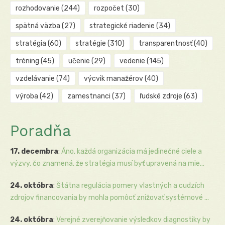
rozhodovanie
(244)
rozpočet
(30)
spätná väzba
(27)
strategické riadenie
(34)
stratégia
(60)
stratégie
(310)
transparentnosť
(40)
tréning
(45)
učenie
(29)
vedenie
(145)
vzdelávanie
(74)
výcvik manažérov
(40)
výroba
(42)
zamestnanci
(37)
ľudské zdroje
(63)
Poradňa
17. decembra
:
Áno, každá organizácia má jedinečné ciele a
výzvy, čo znamená, že stratégia musí byť upravená na mie...
24. októbra
:
Štátna regulácia pomery vlastných a cudzích
zdrojov financovania by mohla pomôcť znižovať systémové ...
24. októbra
:
Verejné zverejňovanie výsledkov diagnostiky by