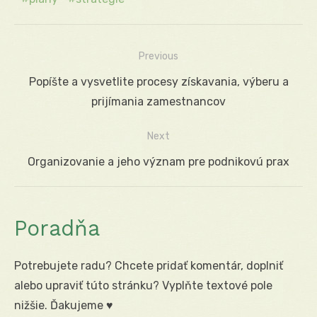
Previous
Navigácia
Previous
Popíšte a vysvetlite procesy získavania, výberu a
v
post:
prijímania zamestnancov
článku
Next
Next
Organizovanie a jeho význam pre podnikovú prax
post:
Poradňa
Potrebujete radu? Chcete pridať komentár, doplniť
alebo upraviť túto stránku? Vyplňte textové pole
nižšie. Ďakujeme ♥