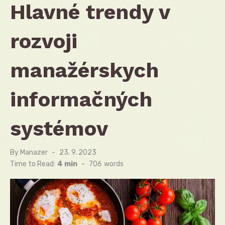
Hlavné trendy v
rozvoji
manažérskych
informačných
systémov
By
Manazer
Posted
23. 9. 2023
on
Time to Read:
4 min
-
706
words