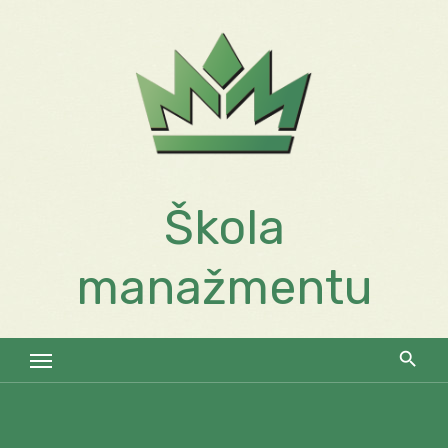
Skip
to
content
Škola
manažmentu