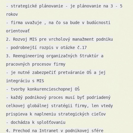
- strategické plánovanie - je plánovanie na 3 - 5
rokov
- firma uvažuje , na čo sa bude v budúcnosti
orientovať
2. Rozvoj MIS pre vrcholový manažment podniku
- podrobnejší rozpis v otázke č.17
3. Reengineering organizačných štruktúr a
pracovných procesov firmy
- je nutné zabezpečiť pretváranie OŠ a jej
integráciu s MIS
- tvorby konkurencieschopnej OŠ
- každý podnikový proces musí byť podriadený
celkovej globálnej stratégii firmy, len vtedy
prispieva k naplneniu strategických cieľov
- dochádza k splošťovaniu
4. Prechod na Intranet v podnikovej sfére