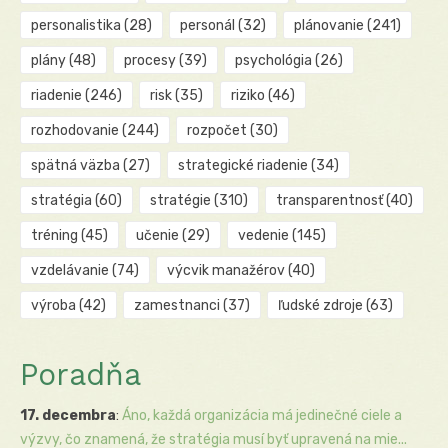
personalistika
(28)
personál
(32)
plánovanie
(241)
plány
(48)
procesy
(39)
psychológia
(26)
riadenie
(246)
risk
(35)
riziko
(46)
rozhodovanie
(244)
rozpočet
(30)
spätná väzba
(27)
strategické riadenie
(34)
stratégia
(60)
stratégie
(310)
transparentnosť
(40)
tréning
(45)
učenie
(29)
vedenie
(145)
vzdelávanie
(74)
výcvik manažérov
(40)
výroba
(42)
zamestnanci
(37)
ľudské zdroje
(63)
Poradňa
17. decembra
:
Áno, každá organizácia má jedinečné ciele a
výzvy, čo znamená, že stratégia musí byť upravená na mie...