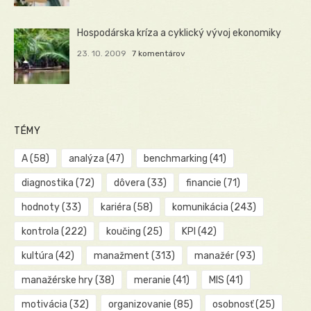
Hospodárska kríza a cyklický vývoj ekonomiky
23. 10. 2009
7 komentárov
TÉMY
A
(58)
analýza
(47)
benchmarking
(41)
diagnostika
(72)
dôvera
(33)
financie
(71)
hodnoty
(33)
kariéra
(58)
komunikácia
(243)
kontrola
(222)
koučing
(25)
KPI
(42)
kultúra
(42)
manažment
(313)
manažér
(93)
manažérske hry
(38)
meranie
(41)
MIS
(41)
motivácia
(32)
organizovanie
(85)
osobnosť
(25)