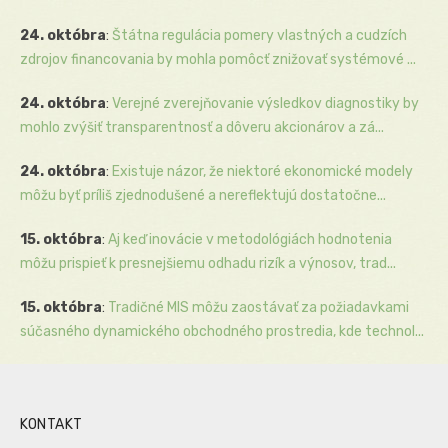
24. októbra
:
Štátna regulácia pomery vlastných a cudzích
zdrojov financovania by mohla pomôcť znižovať systémové ...
24. októbra
:
Verejné zverejňovanie výsledkov diagnostiky by
mohlo zvýšiť transparentnosť a dôveru akcionárov a zá...
24. októbra
:
Existuje názor, že niektoré ekonomické modely
môžu byť príliš zjednodušené a nereflektujú dostatočne...
15. októbra
:
Aj keď inovácie v metodológiách hodnotenia
môžu prispieť k presnejšiemu odhadu rizík a výnosov, trad...
15. októbra
:
Tradičné MIS môžu zaostávať za požiadavkami
súčasného dynamického obchodného prostredia, kde technol...
KONTAKT