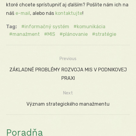
ktoré chcete sprístupniť aj ďalším? Pošlite nám ich na
náš
e-mail
, alebo nás
kontaktujte
!
Tag:
informačný systém
komunikácia
manažment
MIS
plánovanie
stratégie
Previous
Navigácia
Previous
ZÁKLADNÉ PROBLÉMY ROZVOJA MIS V PODNIKOVEJ
v
post:
PRAXI
článku
Next
Next
Význam strategického manažmentu
post:
Poradňa