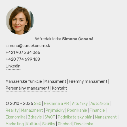
šéfredaktorka
Simona Česaná
simona@euroekonom.sk
+421 907 234 066
+420 774 699 168
LinkedIn
Manažérske funkcie
|
Manažment
|
Firemný manažment
|
Personálny manažment
|
Kontakt
© 2010 - 2026
SEO
|
Reklama a PR
|
Vrtuľníky
|
Autoškola
|
Reality
|
Manažment
|
Prijímáčky
|
Podnikanie
|
Financie
|
Ekonomika
|
Zdravie
|
SWOT
|
Podnikateľský plán
|
Manažment
|
Marketing
|
Kultúra
|
Skúšky
|
Obchod
|
Dovolenka