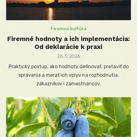
Firemná kultúra
Firemné hodnoty a ich implementácia:
Od deklarácie k praxi
Posted
26. 5. 2026
on
Praktický postup, ako hodnoty definovať, pretaviť do
správania a merať ich vplyv na rozhodnutia,
zákazníkov i zamestnancov.