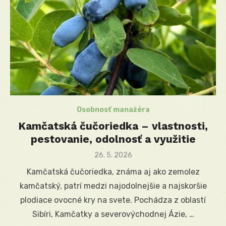
Osobnosť manažéra
Kamčatská čučoriedka – vlastnosti,
pestovanie, odolnosť a využitie
Posted
26. 5. 2026
on
Kamčatská čučoriedka, známa aj ako zemolez
kamčatský, patrí medzi najodolnejšie a najskoršie
plodiace ovocné kry na svete. Pochádza z oblastí
Sibíri, Kamčatky a severovýchodnej Ázie, …