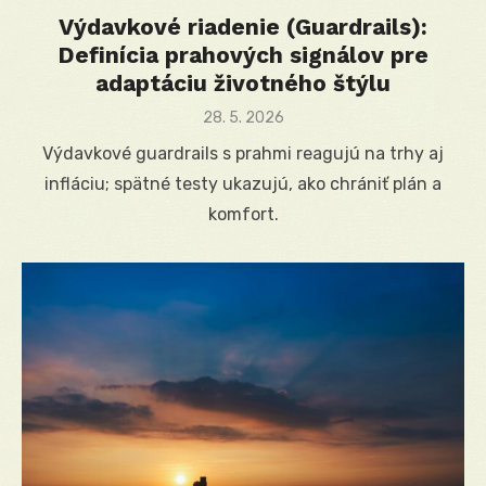
Výdavkové riadenie (Guardrails):
Definícia prahových signálov pre
adaptáciu životného štýlu
Posted
28. 5. 2026
on
Výdavkové guardrails s prahmi reagujú na trhy aj
infláciu; spätné testy ukazujú, ako chrániť plán a
komfort.