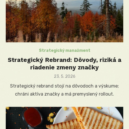
Strategický manažment
Strategický Rebrand: Dôvody, riziká a
riadenie zmeny značky
Posted
23. 5. 2026
on
Strategický rebrand stojí na dôvodoch a výskume;
chráni aktíva značky a má premyslený rollout.