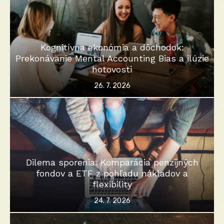
Kognitívna ekonómia a dôchodok:
Prekonávanie Mental Accounting Bias a ilúzie
hotovosti
Posted
26. 7. 2026
on
Dilema sporenia: Komparácia penzijných
fondov a ETF z pohľadu nákladov a
flexibility
Posted
24. 7. 2026
on