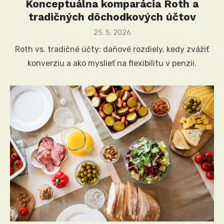
Konceptuálna komparácia Roth a
tradičných dôchodkových účtov
Posted
25. 5. 2026
on
Roth vs. tradičné účty: daňové rozdiely, kedy zvážiť
konverziu a ako myslieť na flexibilitu v penzii.