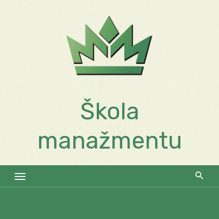
Skip
to
content
Škola
manažmentu