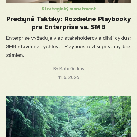
Strategický manažment
Predajné Taktiky: Rozdielne Playbooky
pre Enterprise vs. SMB
Enterprise vyžaduje viac stakeholderov a dlhší cyklus;
SMB stavia na rýchlosti. Playbook rozlíši prístupy bez
zámien.
By
Mato Ondrus
Posted
11. 6. 2026
on