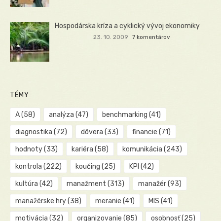
Hospodárska kríza a cyklický vývoj ekonomiky
23. 10. 2009
7 komentárov
TÉMY
A
(58)
analýza
(47)
benchmarking
(41)
diagnostika
(72)
dôvera
(33)
financie
(71)
hodnoty
(33)
kariéra
(58)
komunikácia
(243)
kontrola
(222)
koučing
(25)
KPI
(42)
kultúra
(42)
manažment
(313)
manažér
(93)
manažérske hry
(38)
meranie
(41)
MIS
(41)
motivácia
(32)
organizovanie
(85)
osobnosť
(25)