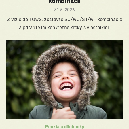
kombinácií
Posted
31. 5. 2026
on
Z vízie do TOWS: zostavte SO/WO/ST/WT kombinácie
a priraďte im konkrétne kroky s vlastníkmi.
Penzia a dôchodky