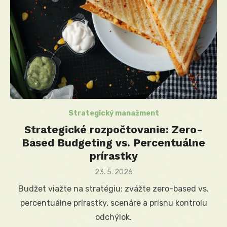
Strategický manažment
Strategické rozpočtovanie: Zero-
Based Budgeting vs. Percentuálne
prírastky
Posted
23. 5. 2026
on
Budžet viažte na stratégiu: zvážte zero-based vs.
percentuálne prírastky, scenáre a prísnu kontrolu
odchýlok.