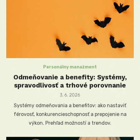
Personálny manažment
Odmeňovanie a benefity: Systémy,
spravodlivosť a trhové porovnanie
Posted
3. 6. 2026
on
Systémy odmeňovania a benefitov: ako nastaviť
férovosť, konkurencieschopnosť a prepojenie na
výkon. Prehľad možností a trendov.