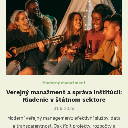
Moderný manažment
Verejný manažment a správa inštitúcií:
Riadenie v štátnom sektore
Posted
31. 5. 2026
on
Moderní veřejný management: efektivní služby, data
a transparentnost. Jak řídit projekty, rozpočty a