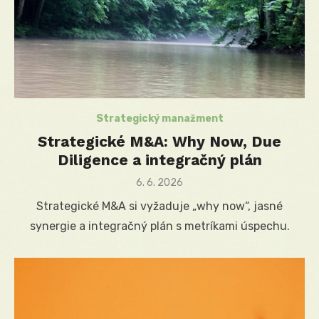
Strategický manažment
Strategické M&A: Why Now, Due
Diligence a integračný plán
Posted
6. 6. 2026
on
Strategické M&A si vyžaduje „why now“, jasné
synergie a integračný plán s metríkami úspechu.