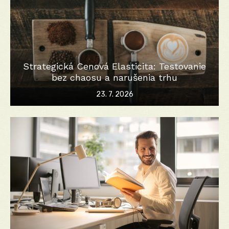
Strategická Cenová Elasticita: Testovanie
bez chaosu a narušenia trhu
Posted
23. 7. 2026
on