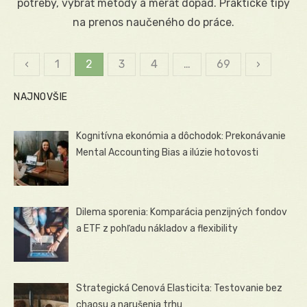
potreby, vybrať metódy a merať dopad. Praktické tipy
na prenos naučeného do práce.
‹
1
2
3
4
…
69
›
Stránkovanie
NAJNOVŠIE
príspevkov
Kognitívna ekonómia a dôchodok: Prekonávanie
Mental Accounting Bias a ilúzie hotovosti
Dilema sporenia: Komparácia penzijných fondov
a ETF z pohľadu nákladov a flexibility
Strategická Cenová Elasticita: Testovanie bez
chaosu a narušenia trhu