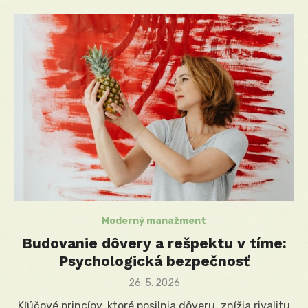
Moderný manažment
Budovanie dôvery a rešpektu v tíme:
Psychologická bezpečnosť
Posted
26. 5. 2026
on
Kľúčové princípy, ktoré posilnia dôveru, znížia rivalitu