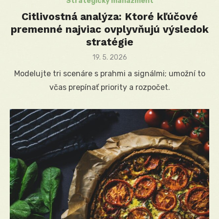
Strategický manažment
Citlivostná analýza: Ktoré kľúčové
premenné najviac ovplyvňujú výsledok
stratégie
Posted
19. 5. 2026
on
Modelujte tri scenáre s prahmi a signálmi; umožní to
včas prepínať priority a rozpočet.