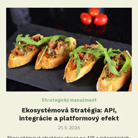
Strategický manažment
Ekosystémová Stratégia: API,
integrácie a platformový efekt
Posted
21. 5. 2026
on