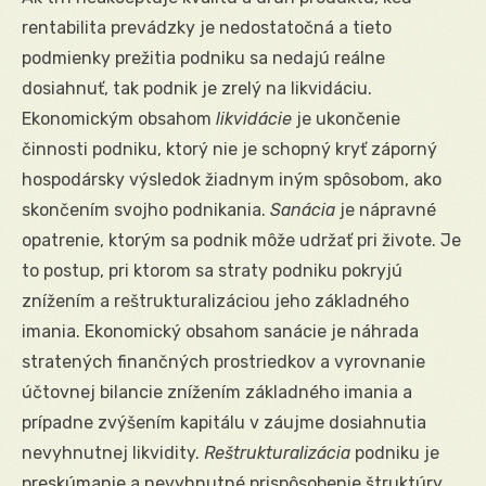
rentabilita prevádzky je nedostatočná a tieto
podmienky prežitia podniku sa nedajú reálne
dosiahnuť, tak podnik je zrelý na likvidáciu.
Ekonomickým obsahom
likvidácie
je ukončenie
činnosti podniku, ktorý nie je schopný kryť záporný
hospodársky výsledok žiadnym iným spôsobom, ako
skončením svojho podnikania.
Sanácia
je nápravné
opatrenie, ktorým sa podnik môže udržať pri živote. Je
to postup, pri ktorom sa straty podniku pokryjú
znížením a reštrukturalizáciou jeho základného
imania. Ekonomický obsahom sanácie je náhrada
stratených finančných prostriedkov a vyrovnanie
účtovnej bilancie znížením základného imania a
prípadne zvýšením kapitálu v záujme dosiahnutia
nevyhnutnej likvidity.
Reštrukturalizácia
podniku je
preskúmanie a nevyhnutné prispôsobenie štruktúry