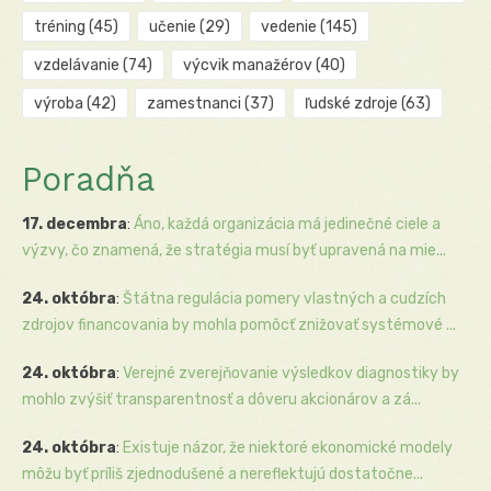
tréning
(45)
učenie
(29)
vedenie
(145)
vzdelávanie
(74)
výcvik manažérov
(40)
výroba
(42)
zamestnanci
(37)
ľudské zdroje
(63)
Poradňa
17. decembra
:
Áno, každá organizácia má jedinečné ciele a
výzvy, čo znamená, že stratégia musí byť upravená na mie...
24. októbra
:
Štátna regulácia pomery vlastných a cudzích
zdrojov financovania by mohla pomôcť znižovať systémové ...
24. októbra
:
Verejné zverejňovanie výsledkov diagnostiky by
mohlo zvýšiť transparentnosť a dôveru akcionárov a zá...
24. októbra
:
Existuje názor, že niektoré ekonomické modely
môžu byť príliš zjednodušené a nereflektujú dostatočne...