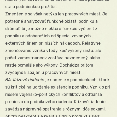
stalo podmienkou prežitia.
Zmenšenie sa však netýka len pracovných miest. Je
potrebné analyzovať funkčné oblasti podniku a
skúmať, či je možné niektoré funkcie vyčleniť z
podniku a odoberať ich od špecializovaných
externých firiem pri nižších nákladoch. Relatívne
zmenšovanie vzniká vtedy, keď výkony rastú, ale
počet zamestnancov zostáva nezmenený, alebo
rastie pomalšie ako výkony. Dochádza pritom
zvyčajne k spájaniu pracovných miest.
BA. Krízové riadenie
je riadenie v podmienkach, ktoré
sú kritické na udržanie existencie podniku. Vzniklo pri
riešení vojensko-politických konfliktov a odtiaľ sa
prenieslo do podnikového riadenia. Krízové riadenie
zavádza nápravné opatrenia s rôznymi dôsledkami.
Ak trh neakceptuje kvalitu a druh produktu, keď