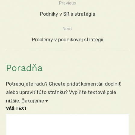
Previous
Navigácia
Previous
Podniky v SR a stratégia
v
post:
Next
článku
Next
Problémy v podnikovej stratégii
post:
Poradňa
Potrebujete radu? Chcete pridať komentár, doplniť
alebo upraviť túto stránku? Vyplňte textové pole
nižšie. Ďakujeme ♥
VÁŠ TEXT