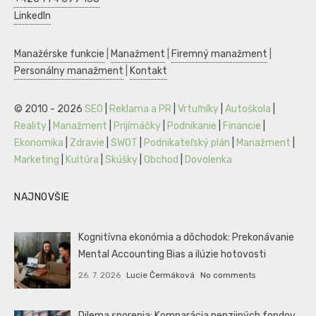
LinkedIn
Manažérske funkcie
|
Manažment
|
Firemný manažment
|
Personálny manažment
|
Kontakt
© 2010 - 2026
SEO
|
Reklama a PR
|
Vrtuľníky
|
Autoškola
|
Reality
|
Manažment
|
Prijímáčky
|
Podnikanie
|
Financie
|
Ekonomika
|
Zdravie
|
SWOT
|
Podnikateľský plán
|
Manažment
|
Marketing
|
Kultúra
|
Skúšky
|
Obchod
|
Dovolenka
NAJNOVŠIE
Kognitívna ekonómia a dôchodok: Prekonávanie
Mental Accounting Bias a ilúzie hotovosti
26. 7. 2026
Lucie Čermáková
No comments
Dilema sporenia: Komparácia penzijných fondov