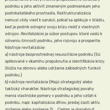
podniku a jeho aktivít zmeneným podmienkam jeho
podnikateľského prostredia. Reštrukturalizácia
nemusí vždy viesť k sanácii, pokiaľ sa aplikuje v štádiu,
keď je podnik schopný svoju krízu riešiť z vlastných
zdrojov.
Revitalizácia
je súbor postupov, ktoré vedú k
oživeniu činnosti podniku, jeho rozvoju a prosperite.
Nástroje revitalizácie:
a) nástroje bezprostrednej resuscitácie podniku (Sú
aplikované v okamihu prepuknutia a identifikácie krízy.
Slúžia na obnovu alebo udržanie základných funkcií
podniku.)
b) nástroje revitalizácie (Majú strategický alebo
taktický charakter. Nástroje strategickej povahy
menia vlastnícke pomery v podniku a jeho vzťah k
podniku, napr. kapitalizácia dlhov, predaj časti aktív,
zníženie alebo zvýšenie ZI,… Cieľom je dosiahnuť