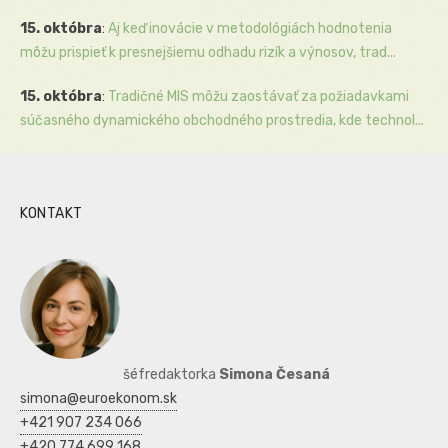
15. októbra
:
Aj keď inovácie v metodológiách hodnotenia
môžu prispieť k presnejšiemu odhadu rizík a výnosov, trad...
15. októbra
:
Tradičné MIS môžu zaostávať za požiadavkami
súčasného dynamického obchodného prostredia, kde technol...
KONTAKT
šéfredaktorka
Simona Česaná
simona@euroekonom.sk
+421 907 234 066
+420 774 699 168