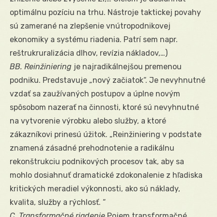
optimálnu pozíciu na trhu. Nástroje taktickej povahy
sú zamerané na zlepšenie vnútropodnikovej
ekonomiky a systému riadenia. Patrí sem napr.
reštrukruralizácia dlhov, revízia nákladov,…)
BB. Reinžiniering
je najradikálnejšou premenou
podniku. Predstavuje „nový začiatok“. Je nevyhnutné
vzdať sa zaužívaných postupov a úplne novým
spôsobom nazerať na činnosti, ktoré sú nevyhnutné
na vytvorenie výrobku alebo služby, a ktoré
zákazníkovi prinesú úžitok. „Reinžiniering v podstate
znamená zásadné prehodnotenie a radikálnu
rekonštrukciu podnikových procesov tak, aby sa
mohlo dosiahnuť dramatické zdokonalenie z hľadiska
kritických meradiel výkonnosti, ako sú náklady,
kvalita, služby a rýchlosť. “
C. Transformačné riadenie
Pojem transformačné