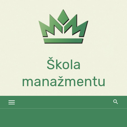
Skip
to
content
Škola
manažmentu