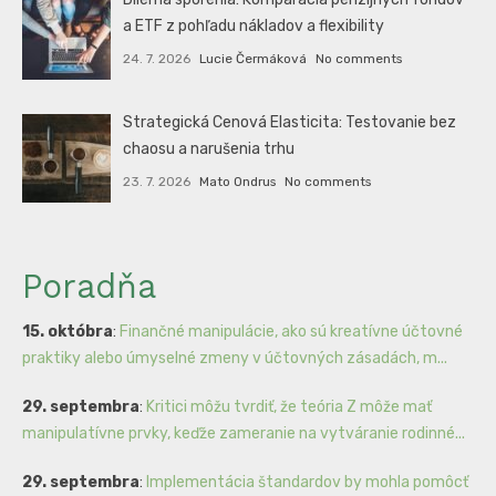
a ETF z pohľadu nákladov a flexibility
24. 7. 2026
Lucie Čermáková
No comments
Strategická Cenová Elasticita: Testovanie bez
chaosu a narušenia trhu
23. 7. 2026
Mato Ondrus
No comments
Poradňa
15. októbra
:
Finančné manipulácie, ako sú kreatívne účtovné
praktiky alebo úmyselné zmeny v účtovných zásadách, m...
29. septembra
:
Kritici môžu tvrdiť, že teória Z môže mať
manipulatívne prvky, keďže zameranie na vytváranie rodinné...
29. septembra
:
Implementácia štandardov by mohla pomôcť