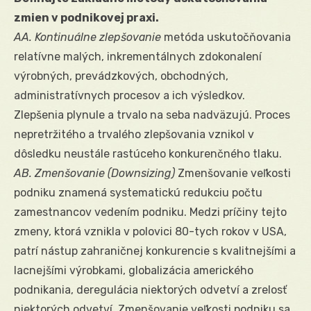
zmien v podnikovej praxi.
AA. Kontinuálne zlepšovanie
metóda uskutočňovania
relatívne malých, inkrementálnych zdokonalení
výrobných, prevádzkových, obchodných,
administratívnych procesov a ich výsledkov.
Zlepšenia plynule a trvalo na seba nadväzujú. Proces
nepretržitého a trvalého zlepšovania vznikol v
dôsledku neustále rastúceho konkurenčného tlaku.
AB. Zmenšovanie (Downsizing)
Zmenšovanie veľkosti
podniku znamená systematickú redukciu počtu
zamestnancov vedením podniku. Medzi príčiny tejto
zmeny, ktorá vznikla v polovici 80-tych rokov v USA,
patrí nástup zahraničnej konkurencie s kvalitnejšími a
lacnejšími výrobkami, globalizácia amerického
podnikania, deregulácia niektorých odvetví a zrelosť
niektorých odvetví. Zmenšovanie veľkosti podniku sa