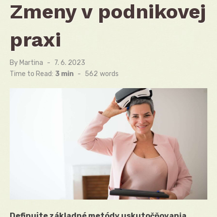
Zmeny v podnikovej
praxi
By
Martina
Posted
7. 6. 2023
on
Time to Read:
3 min
-
562
words
Definujte základné metódy uskutočňovania