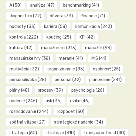
A
(58)
analýza
(47)
benchmarking
(41)
diagnostika
(72)
dôvera
(33)
financie
(71)
hodnoty
(33)
kariéra
(58)
komunikácia
(243)
kontrola
(222)
koučing
(25)
KPI
(42)
kultúra
(42)
manažment
(313)
manažér
(93)
manažérske hry
(38)
meranie
(41)
MIS
(41)
motivácia
(32)
organizovanie
(85)
osobnosť
(25)
personalistika
(28)
personál
(32)
plánovanie
(241)
plány
(48)
procesy
(39)
psychológia
(26)
riadenie
(246)
risk
(35)
riziko
(46)
rozhodovanie
(244)
rozpočet
(30)
spätná väzba
(27)
strategické riadenie
(34)
stratégia
(60)
stratégie
(310)
transparentnosť
(40)