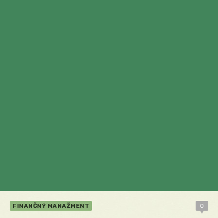
FINANČNÝ MANAŽMENT
0