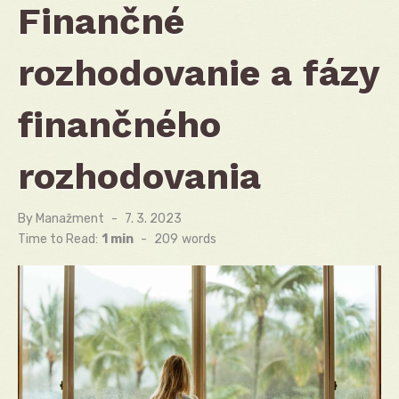
Finančné
rozhodovanie a fázy
finančného
rozhodovania
By
Manažment
Posted
7. 3. 2023
on
Time to Read:
1 min
-
209
words