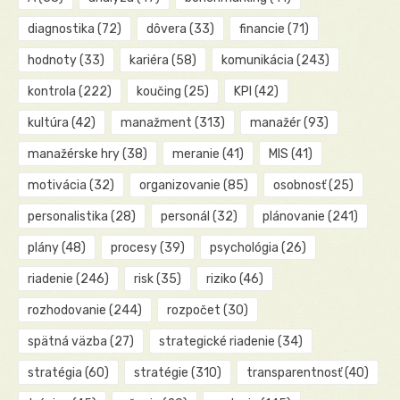
diagnostika
(72)
dôvera
(33)
financie
(71)
hodnoty
(33)
kariéra
(58)
komunikácia
(243)
kontrola
(222)
koučing
(25)
KPI
(42)
kultúra
(42)
manažment
(313)
manažér
(93)
manažérske hry
(38)
meranie
(41)
MIS
(41)
motivácia
(32)
organizovanie
(85)
osobnosť
(25)
personalistika
(28)
personál
(32)
plánovanie
(241)
plány
(48)
procesy
(39)
psychológia
(26)
riadenie
(246)
risk
(35)
riziko
(46)
rozhodovanie
(244)
rozpočet
(30)
spätná väzba
(27)
strategické riadenie
(34)
stratégia
(60)
stratégie
(310)
transparentnosť
(40)