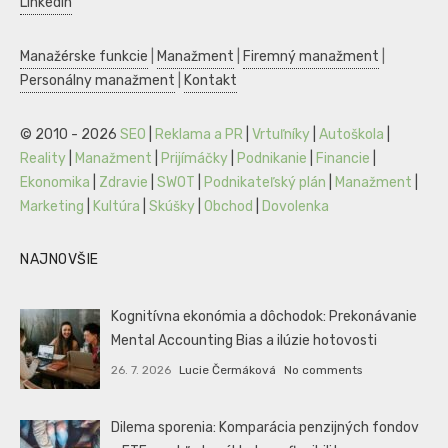
LinkedIn
Manažérske funkcie
|
Manažment
|
Firemný manažment
|
Personálny manažment
|
Kontakt
© 2010 - 2026
SEO
|
Reklama a PR
|
Vrtuľníky
|
Autoškola
|
Reality
|
Manažment
|
Prijímáčky
|
Podnikanie
|
Financie
|
Ekonomika
|
Zdravie
|
SWOT
|
Podnikateľský plán
|
Manažment
|
Marketing
|
Kultúra
|
Skúšky
|
Obchod
|
Dovolenka
NAJNOVŠIE
Kognitívna ekonómia a dôchodok: Prekonávanie
Mental Accounting Bias a ilúzie hotovosti
26. 7. 2026
Lucie Čermáková
No comments
Dilema sporenia: Komparácia penzijných fondov