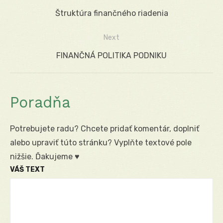
Navigácia
Previous
Štruktúra finančného riadenia
v
post:
Next
článku
Next
FINANČNÁ POLITIKA PODNIKU
post:
Poradňa
Potrebujete radu? Chcete pridať komentár, doplniť
alebo upraviť túto stránku? Vyplňte textové pole
nižšie. Ďakujeme ♥
VÁŠ TEXT