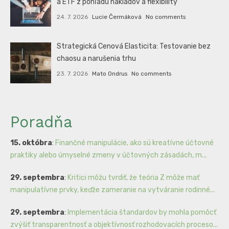
a ETF z pohľadu nákladov a flexibility
24. 7. 2026
Lucie Čermáková
No comments
Strategická Cenová Elasticita: Testovanie bez
chaosu a narušenia trhu
23. 7. 2026
Mato Ondrus
No comments
Poradňa
15. októbra
:
Finančné manipulácie, ako sú kreatívne účtovné
praktiky alebo úmyselné zmeny v účtovných zásadách, m...
29. septembra
:
Kritici môžu tvrdiť, že teória Z môže mať
manipulatívne prvky, keďže zameranie na vytváranie rodinné...
29. septembra
:
Implementácia štandardov by mohla pomôcť
zvýšiť transparentnosť a objektívnosť rozhodovacích proceso...