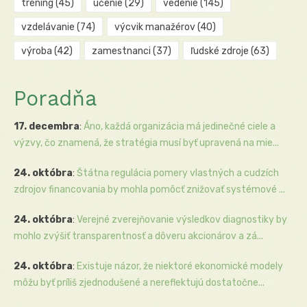
tréning
(45)
učenie
(29)
vedenie
(145)
vzdelávanie
(74)
výcvik manažérov
(40)
výroba
(42)
zamestnanci
(37)
ľudské zdroje
(63)
Poradňa
17. decembra
:
Áno, každá organizácia má jedinečné ciele a
výzvy, čo znamená, že stratégia musí byť upravená na mie...
24. októbra
:
Štátna regulácia pomery vlastných a cudzích
zdrojov financovania by mohla pomôcť znižovať systémové ...
24. októbra
:
Verejné zverejňovanie výsledkov diagnostiky by
mohlo zvýšiť transparentnosť a dôveru akcionárov a zá...
24. októbra
:
Existuje názor, že niektoré ekonomické modely
môžu byť príliš zjednodušené a nereflektujú dostatočne...