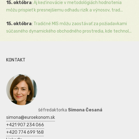
15. októbra
:
Aj keď inovácie v metodológiách hodnotenia
môžu prispieť k presnejšiemu odhadu rizík a výnosov, trad...
15. októbra
:
Tradičné MIS môžu zaostávať za požiadavkami
súčasného dynamického obchodného prostredia, kde technol...
KONTAKT
šéfredaktorka
Simona Česaná
simona@euroekonom.sk
+421 907 234 066
+420 774 699 168