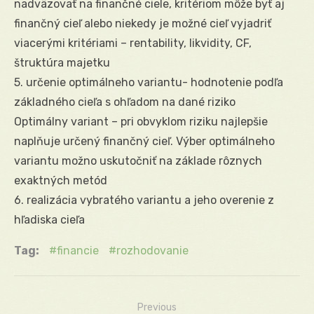
nadväzovať na finančné ciele, kritériom môže byť aj
finančný cieľ alebo niekedy je možné cieľ vyjadriť
viacerými kritériami – rentability, likvidity, CF,
štruktúra majetku
5. určenie optimálneho variantu- hodnotenie podľa
základného cieľa s ohľadom na dané riziko
Optimálny variant – pri obvyklom riziku najlepšie
naplňuje určený finančný cieľ. Výber optimálneho
variantu možno uskutočniť na základe rôznych
exaktných metód
6. realizácia vybratého variantu a jeho overenie z
hľadiska cieľa
Tag:
financie
rozhodovanie
Previous