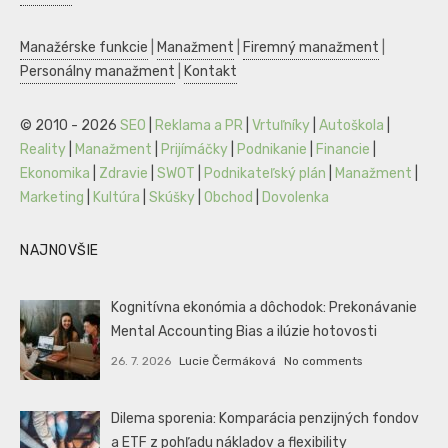
Manažérske funkcie
|
Manažment
|
Firemný manažment
|
Personálny manažment
|
Kontakt
© 2010 - 2026
SEO
|
Reklama a PR
|
Vrtuľníky
|
Autoškola
|
Reality
|
Manažment
|
Prijímáčky
|
Podnikanie
|
Financie
|
Ekonomika
|
Zdravie
|
SWOT
|
Podnikateľský plán
|
Manažment
|
Marketing
|
Kultúra
|
Skúšky
|
Obchod
|
Dovolenka
NAJNOVŠIE
Kognitívna ekonómia a dôchodok: Prekonávanie
Mental Accounting Bias a ilúzie hotovosti
26. 7. 2026
Lucie Čermáková
No comments
Dilema sporenia: Komparácia penzijných fondov
a ETF z pohľadu nákladov a flexibility