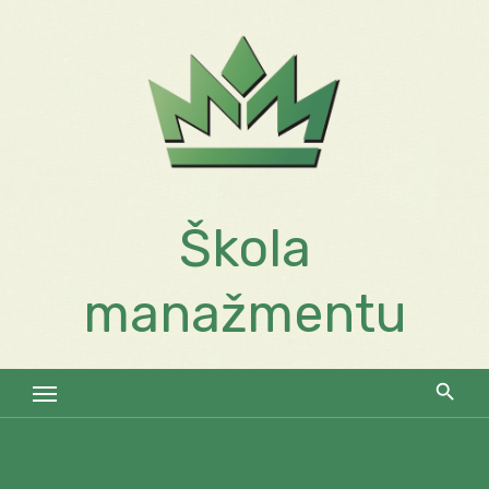
Skip
to
content
Škola
manažmentu