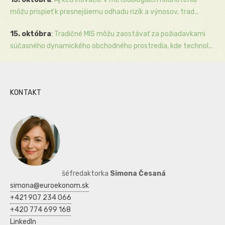
môžu prispieť k presnejšiemu odhadu rizík a výnosov, trad...
15. októbra
:
Tradičné MIS môžu zaostávať za požiadavkami
súčasného dynamického obchodného prostredia, kde technol...
KONTAKT
šéfredaktorka
Simona Česaná
simona@euroekonom.sk
+421 907 234 066
+420 774 699 168
LinkedIn