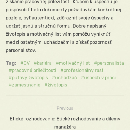
získanie pracovnej príležitosti. Kľúčom k úspechu je
prispôsobiť tieto dokumenty požiadavkám konkrétnej
pozície, byť autentickí, zdôrazniť svoje úspechy a
udržať jasnú a stručnú formu. Dobre napísaný
životopis a motivačný list vám pomôžu vyniknúť
medzi ostatnými uchádzačmi a získať pozornosť
personalistov.
Tag:
CV
kariéra
motivačný list
personalista
pracovné príležitosti
profesionálny rast
pútavý životopis
uchádzač
úspech v práci
zamestnanie
životopis
Previous
Navigácia
Previous
Etické rozhodovanie: Etické rozhodovanie a dilemy
v
post:
manažéra