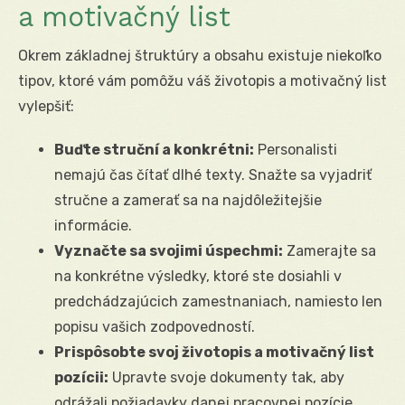
a motivačný list
Okrem základnej štruktúry a obsahu existuje niekoľko
tipov, ktoré vám pomôžu váš životopis a motivačný list
vylepšiť:
Buďte struční a konkrétni:
Personalisti
nemajú čas čítať dlhé texty. Snažte sa vyjadriť
stručne a zamerať sa na najdôležitejšie
informácie.
Vyznačte sa svojimi úspechmi:
Zamerajte sa
na konkrétne výsledky, ktoré ste dosiahli v
predchádzajúcich zamestnaniach, namiesto len
popisu vašich zodpovedností.
Prispôsobte svoj životopis a motivačný list
pozícii:
Upravte svoje dokumenty tak, aby
odrážali požiadavky danej pracovnej pozície.