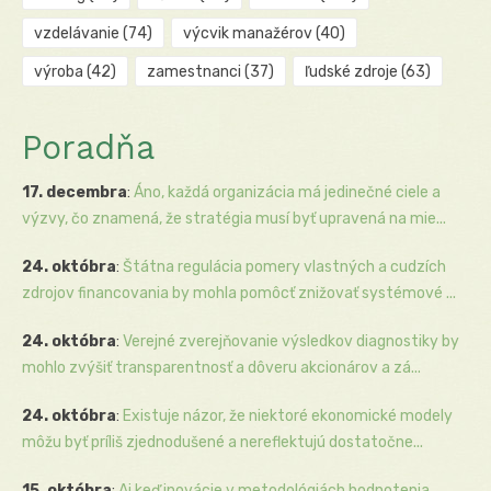
vzdelávanie
(74)
výcvik manažérov
(40)
výroba
(42)
zamestnanci
(37)
ľudské zdroje
(63)
Poradňa
17. decembra
:
Áno, každá organizácia má jedinečné ciele a
výzvy, čo znamená, že stratégia musí byť upravená na mie...
24. októbra
:
Štátna regulácia pomery vlastných a cudzích
zdrojov financovania by mohla pomôcť znižovať systémové ...
24. októbra
:
Verejné zverejňovanie výsledkov diagnostiky by
mohlo zvýšiť transparentnosť a dôveru akcionárov a zá...
24. októbra
:
Existuje názor, že niektoré ekonomické modely
môžu byť príliš zjednodušené a nereflektujú dostatočne...
15. októbra
:
Aj keď inovácie v metodológiách hodnotenia