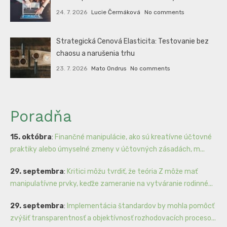
24. 7. 2026
Lucie Čermáková
No comments
Strategická Cenová Elasticita: Testovanie bez
chaosu a narušenia trhu
23. 7. 2026
Mato Ondrus
No comments
Poradňa
15. októbra
:
Finančné manipulácie, ako sú kreatívne účtovné
praktiky alebo úmyselné zmeny v účtovných zásadách, m...
29. septembra
:
Kritici môžu tvrdiť, že teória Z môže mať
manipulatívne prvky, keďže zameranie na vytváranie rodinné...
29. septembra
:
Implementácia štandardov by mohla pomôcť
zvýšiť transparentnosť a objektívnosť rozhodovacích proceso...