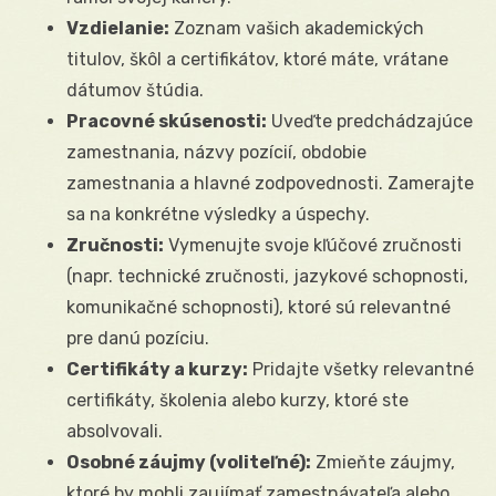
Vzdielanie:
Zoznam vašich akademických
titulov, škôl a certifikátov, ktoré máte, vrátane
dátumov štúdia.
Pracovné skúsenosti:
Uveďte predchádzajúce
zamestnania, názvy pozícií, obdobie
zamestnania a hlavné zodpovednosti. Zamerajte
sa na konkrétne výsledky a úspechy.
Zručnosti:
Vymenujte svoje kľúčové zručnosti
(napr. technické zručnosti, jazykové schopnosti,
komunikačné schopnosti), ktoré sú relevantné
pre danú pozíciu.
Certifikáty a kurzy:
Pridajte všetky relevantné
certifikáty, školenia alebo kurzy, ktoré ste
absolvovali.
Osobné záujmy (voliteľné):
Zmieňte záujmy,
ktoré by mohli zaujímať zamestnávateľa alebo