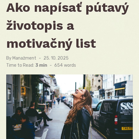
Ako napísať pútavý
životopis a
motivačný list
By
Manažment
Posted
25. 10. 2025
on
Time to Read:
3 min
-
654
words