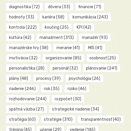
diagnostika
(72)
dôvera
(33)
financie
(71)
hodnoty
(33)
kariéra
(58)
komunikácia
(243)
kontrola
(222)
koučing
(25)
KPI
(42)
kultúra
(42)
manažment
(313)
manažér
(93)
manažérske hry
(38)
meranie
(41)
MIS
(41)
motivácia
(32)
organizovanie
(85)
osobnosť
(25)
personalistika
(28)
personál
(32)
plánovanie
(241)
plány
(48)
procesy
(39)
psychológia
(26)
riadenie
(246)
risk
(35)
riziko
(46)
rozhodovanie
(244)
rozpočet
(30)
spätná väzba
(27)
strategické riadenie
(34)
stratégia
(60)
stratégie
(310)
transparentnosť
(40)
tréning
(45)
učenie
(29)
vedenie
(145)