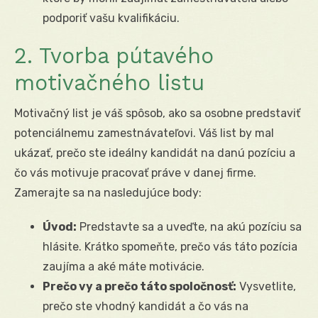
podporiť vašu kvalifikáciu.
2. Tvorba pútavého
motivačného listu
Motivačný list je váš spôsob, ako sa osobne predstaviť
potenciálnemu zamestnávateľovi. Váš list by mal
ukázať, prečo ste ideálny kandidát na danú pozíciu a
čo vás motivuje pracovať práve v danej firme.
Zamerajte sa na nasledujúce body:
Úvod:
Predstavte sa a uveďte, na akú pozíciu sa
hlásite. Krátko spomeňte, prečo vás táto pozícia
zaujíma a aké máte motivácie.
Prečo vy a prečo táto spoločnosť:
Vysvetlite,
prečo ste vhodný kandidát a čo vás na