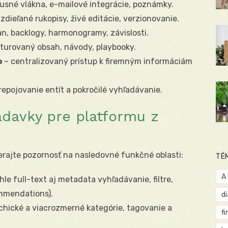
usné vlákna, e-mailové integrácie, poznámky.
zdieľané rukopisy, živé editácie, verzionovanie.
n, backlogy, harmonogramy, závislosti.
turovaný obsah, návody, playbooky.
o
– centralizovaný prístup k firemným informáciám
repojovanie entít a pokročilé vyhľadávanie.
adavky pre platformu z
erajte pozornosť na nasledovné funkčné oblasti:
TÉ
A
hle full-text aj metadata vyhľadávanie, filtre,
ommendations).
d
chické a viacrozmerné kategórie, tagovanie a
fi