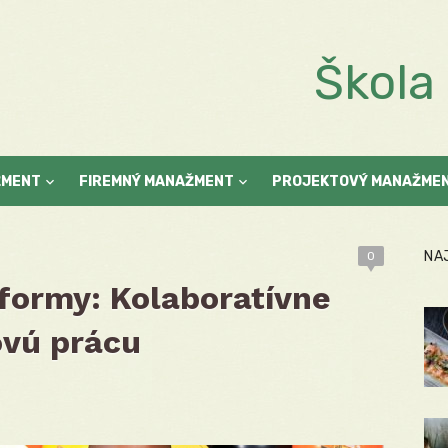
Škol
ŽMENT
FIREMNÝ MANAŽMENT
PROJEKTOVÝ MANAŽME
NA
0
tformy: Kolaboratívne
ovú prácu