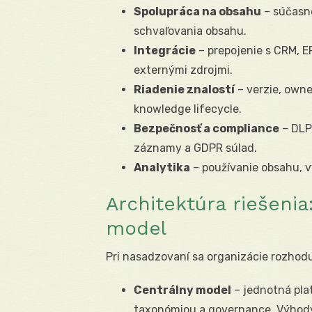
Spolupráca na obsahu
– súčasné
schvaľovania obsahu.
Integrácie
– prepojenie s CRM, ER
externými zdrojmi.
Riadenie znalostí
– verzie, owne
knowledge lifecycle.
Bezpečnosť a compliance
– DLP,
záznamy a GDPR súlad.
Analytika
– používanie obsahu, v
Architektúra riešenia
model
Pri nasadzovaní sa organizácie rozhod
Centrálny model
– jednotná pla
taxonómiou a governance. Výhody