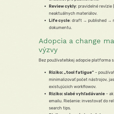
Review cykly
: pravidelné revízie
neaktuálnych materiálov.
Life cycle
: draft → published → 
dokumentu.
Adopcia a change ma
výzvy
Bez používateľskej adopcie platforma s
Riziko: „tool fatigue“
– používat
minimalizovať počet nástrojov, ja
existujúcich workflowov.
Riziko: slabé vyhľadávanie
– ak
emailu. Riešenie: investovať do r
search tips.