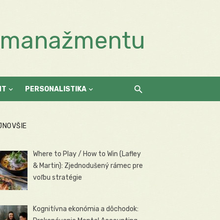
a manažmentu
NT
PERSONALISTIKA
JNOVŠIE
Where to Play / How to Win (Lafley
& Martin): Zjednodušený rámec pre
voľbu stratégie
Kognitívna ekonómia a dôchodok: