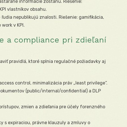
astarané informácie zostanú. Riešenie:
KPI vlastníkov obsahu.
 ľudia nepublikujú znalosti. Riešenie: gamifikácia,
work v KPI.
 a compliance pri zdieľaní
aviť pravidlá, ktoré splnia regulačné požiadavky aj
access control, minimalizácia práv „least privilege“.
a dokumentov (public/internal/confidential) a DLP
 prístupov, zmien a zdieľania pre účely forenzného
ky s expiraciou, právne klauzuly a zmluvy o