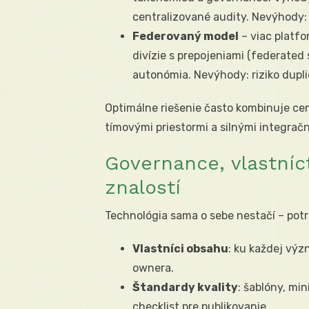
centralizované audity. Nevýhody: m
Federovaný model
– viac platfo
divízie s prepojeniami (federated 
autonómia. Nevýhody: riziko dupli
Optimálne riešenie často kombinuje cen
tímovými priestormi a silnými integrač
Governance, vlastníc
znalostí
Technológia sama o sebe nestačí – potr
Vlastníci obsahu
: ku každej výz
ownera.
Štandardy kvality
: šablóny, min
checklist pre publikovanie.