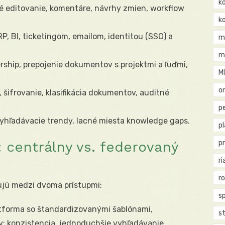
k
 editovanie, komentáre, návrhy zmien, workflow
k
P, BI, ticketingom, emailom, identitou (SSO) a
m
m
rship, prepojenie dokumentov s projektmi a ľuďmi,
M
o
 šifrovanie, klasifikácia dokumentov, auditné
pe
yhľadávacie trendy, lacné miesta knowledge gaps.
p
: centrálny vs. federovaný
p
ri
r
ujú medzi dvoma prístupmi:
s
tforma so štandardizovanými šablónami,
st
: konzistencia, jednoduchšie vyhľadávanie,