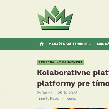
Skip
to
content
home
MANAŽÉRSKE FUNKCIE
MANA
PERSONÁLNY MANAŽMENT
Kolaboratívne pla
platformy pre tím
By
Dalimil
Posted
25. 10. 2025
on
Time to Read:
-
words