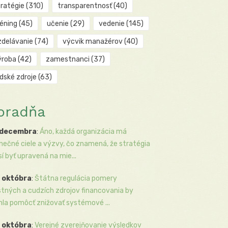
tratégie
(310)
transparentnosť
(40)
réning
(45)
učenie
(29)
vedenie
(145)
zdelávanie
(74)
výcvik manažérov
(40)
ýroba
(42)
zamestnanci
(37)
udské zdroje
(63)
oradňa
 decembra
:
Áno, každá organizácia má
inečné ciele a výzvy, čo znamená, že stratégia
í byť upravená na mie...
 októbra
:
Štátna regulácia pomery
stných a cudzích zdrojov financovania by
la pomôcť znižovať systémové ...
 októbra
:
Verejné zverejňovanie výsledkov