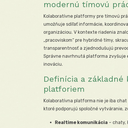
modernú tímovú prá
Kolaboratívne platformy pre tímovú prá
umožňuje sdíľať informácie, koordinovať
organizáciou. V kontexte riadenia znal
„pracoviskom“ pre hybridné tímy, skrac
transparentnosť a zjednodušujú prevod
Správne navrhnutá platforma zvyšuje ef
inováciu.
Definícia a základné 
platforiem
Kolaboratívna platforma nie je iba chat 
ktoré podporujú spoločné vytváranie, zd
Realtime komunikácia
– chaty, 