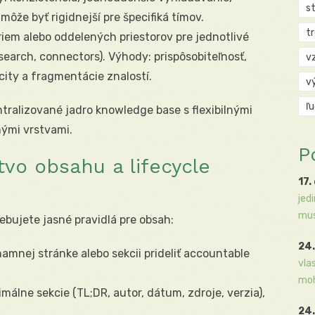
s
ôže byť rigidnejší pre špecifiká tímov.
t
riem alebo oddelených priestorov pre jednotlivé
search, connectors). Výhody: prispôsobiteľnosť,
v
city a fragmentácie znalostí.
v
ľ
tralizované jadro knowledge base s flexibilnými
nými vrstvami.
P
tvo obsahu a lifecycle
17.
jed
mus
ebujete jasné pravidlá pre obsah:
24.
namnej stránke alebo sekcii prideliť accountable
vla
moh
imálne sekcie (TL;DR, autor, dátum, zdroje, verzia),
24.