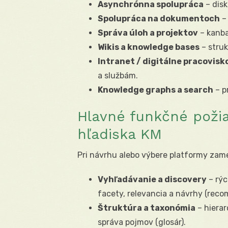
Asynchrónna spolupráca
– disk
Spolupráca na dokumentoch
– 
Správa úloh a projektov
– kanba
Wikis a knowledge bases
– struk
Intranet / digitálne pracovisk
a službám.
Knowledge graphs a search
– p
Hlavné funkčné poži
hľadiska KM
Pri návrhu alebo výbere platformy zam
Vyhľadávanie a discovery
– rýc
facety, relevancia a návrhy (rec
Štruktúra a taxonómia
– hierar
správa pojmov (glosár).