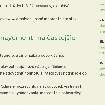
dia
 (napr. každých 6–12 mesiacov) a archivácia
dôv
review → archived; jasné metadáta pre stav
24.
eko
a n
nagement: najčastejšie
15.
hod
rizí
tagnuje. Bežné riziká a odporúčania:
15.
eľov zahlcujú nové nástroje. Riešenie:
pož
sne zdôvodniť hodnotu a integrovať notifikácie do
obc
 ľudia nemôžu rýchlo nájsť odpoveď, vrátia sa k
elevancie vyhľadávania, metadata a onboarding