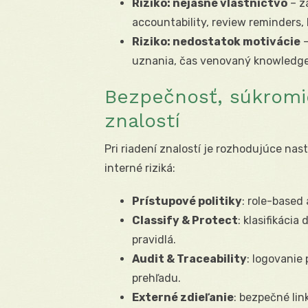
Riziko: nejasné vlastníctvo
– z
accountability, review reminders, 
Riziko: nedostatok motivácie
–
uznania, čas venovaný knowledge 
Bezpečnosť, súkromie
znalostí
Pri riadení znalostí je rozhodujúce nast
interné riziká:
Prístupové politiky
: role-based 
Classify & Protect
: klasifikáci
pravidlá.
Audit & Traceability
: logovanie
prehľadu.
Externé zdieľanie
: bezpečné lin