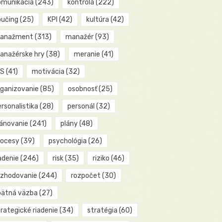
omunikácia
(243)
kontrola
(222)
oučing
(25)
KPI
(42)
kultúra
(42)
anažment
(313)
manažér
(93)
anažérske hry
(38)
meranie
(41)
IS
(41)
motivácia
(32)
rganizovanie
(85)
osobnosť
(25)
rsonalistika
(28)
personál
(32)
lánovanie
(241)
plány
(48)
rocesy
(39)
psychológia
(26)
adenie
(246)
risk
(35)
riziko
(46)
ozhodovanie
(244)
rozpočet
(30)
pätná väzba
(27)
rategické riadenie
(34)
stratégia
(60)