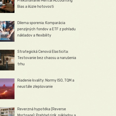
Prekonávanie Mental Accounting
Bias a ilúzie hotovosti
Dilema sporenia: Komparácia
penzijných fondov a ETF z pohľadu
nákladov a flexibility
Strategická Cenová Elasticita:
Testovanie bez chaosu a narušenia
trhu
Riadenie kvality: Normy ISO, TQM a
neustále zlepšovanie
Reverzná hypotéka (Reverse
Mortgage): Prehľad rizík, nákladov a