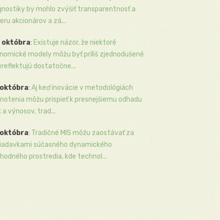
gnostiky by mohlo zvýšiť transparentnosť a
eru akcionárov a zá...
 októbra
:
Existuje názor, že niektoré
nomické modely môžu byť príliš zjednodušené
ereflektujú dostatočne...
 októbra
:
Aj keď inovácie v metodológiách
notenia môžu prispieť k presnejšiemu odhadu
k a výnosov, trad...
 októbra
:
Tradičné MIS môžu zaostávať za
iadavkami súčasného dynamického
hodného prostredia, kde technol...