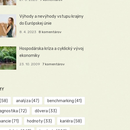
Výhody a nevýhody vstupu krajiny
do Európskej únie
8. 4. 2023
8 komentárov
Hospodárska kríza a cyklický vývoj
ekonomiky
23. 10. 2009
7 komentárov
MY
(58)
analýza
(47)
benchmarking
(41)
iagnostika
(72)
dôvera
(33)
nancie
(71)
hodnoty
(33)
kariéra
(58)