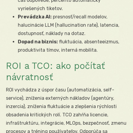
čas odpovede, percento automaticky
vyriešených tiketov.
Prevádzka AI:
presnosť/recall modelov,
halucinácie LLM (hallucination rate), latencia,
dostupnosť, náklady na dotaz.
Dopad na biznis:
fluktuácia, absenteeizmus,
produktivita tímov, interná mobilita.
ROI a TCO: ako počítať
návratnosť
ROI vychádza z úspor času (automatizácia, self-
service), zníženia externých nákladov (agentúry,
inzercia), zníženia fluktuácie a zlepšenia rýchlosti
obsadenia kritických rolí. TCO zahŕňa licencie,
infraštruktúru, integrácie, MLOps, bezpečnosť, zmenu
procesov a tréning používateľov. Odporúča sa