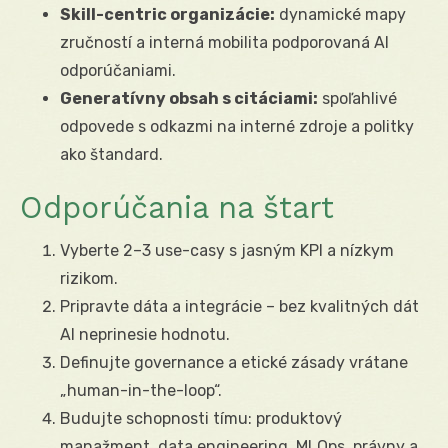
Skill-centric organizácie:
dynamické mapy
zručností a interná mobilita podporovaná AI
odporúčaniami.
Generatívny obsah s citáciami:
spoľahlivé
odpovede s odkazmi na interné zdroje a politky
ako štandard.
Odporúčania na štart
Vyberte 2–3 use-casy s jasným KPI a nízkym
rizikom.
Pripravte dáta a integrácie – bez kvalitných dát
AI neprinesie hodnotu.
Definujte governance a etické zásady vrátane
„human-in-the-loop“.
Budujte schopnosti tímu: produktový
manažment, data engineering, MLOps, právny a