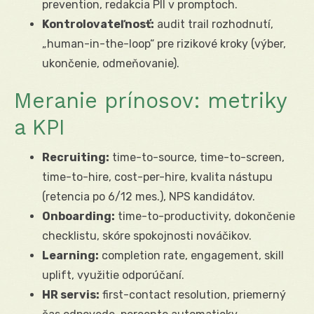
prevention, redakcia PII v promptoch.
Kontrolovateľnosť:
audit trail rozhodnutí,
„human-in-the-loop“ pre rizikové kroky (výber,
ukončenie, odmeňovanie).
Meranie prínosov: metriky
a KPI
Recruiting:
time-to-source, time-to-screen,
time-to-hire, cost-per-hire, kvalita nástupu
(retencia po 6/12 mes.), NPS kandidátov.
Onboarding:
time-to-productivity, dokončenie
checklistu, skóre spokojnosti nováčikov.
Learning:
completion rate, engagement, skill
uplift, využitie odporúčaní.
HR servis:
first-contact resolution, priemerný