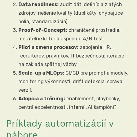
Data readiness:
audit dát, definícia zlatých
zdrojov, riešenie kvality (duplikáty, chýbajúce
polia, štandardizácia).
Proof-of-Concept:
ohraničené prostredie,
merateľné kritériá úspechu, A/B test.
Pilot a zmena procesov:
zapojenie HR,
recruiterov, právnikov, IT bezpečnosti; iterácie
na základe spätnej väzby.
Scale-up a MLOps:
CI/CD pre prompt a modely,
monitoring výkonnosti, drift detekcia, správa
verzií.
Adopcia a tréning:
enablement, playbooky,
centrá excelentnosti, interní „AI šampióni“.
Príklady automatizácií v
nábore