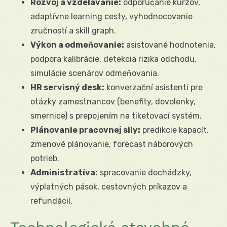
Rozvoj a vzdelávanie:
odporúčanie kurzov,
adaptívne learning cesty, vyhodnocovanie
zručností a skill graph.
Výkon a odmeňovanie:
asistované hodnotenia,
podpora kalibrácie, detekcia rizika odchodu,
simulácie scenárov odmeňovania.
HR servisný desk:
konverzační asistenti pre
otázky zamestnancov (benefity, dovolenky,
smernice) s prepojením na tiketovací systém.
Plánovanie pracovnej sily:
predikcie kapacít,
zmenové plánovanie, forecast náborových
potrieb.
Administratíva:
spracovanie dochádzky,
výplatných pások, cestovných príkazov a
refundácií.