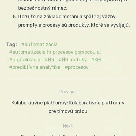
bezpečnostný rámec.
Iterujte na základe meraní a spätnej väzby;
prompty a procesy sú produkty, ktoré sa vyvíjajú.
Tag:
automatizácia
automatizácia hr procesov pomocou ai
digitalizácia
HR
HR metriky
KPI
prediktívna analytika
procesov
Previous
Navigácia
Previous
Kolaboratívne platformy: Kolaboratívne platformy
v
post:
pre tímovú prácu
článku
Next