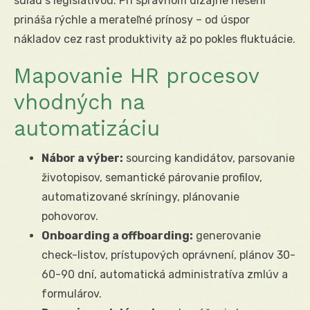
súlad s legislatívou. Pri správnom dizajne riešení
prináša rýchle a merateľné prínosy – od úspor
nákladov cez rast produktivity až po pokles fluktuácie.
Mapovanie HR procesov
vhodných na
automatizáciu
Nábor a výber:
sourcing kandidátov, parsovanie
životopisov, semantické párovanie profilov,
automatizované skríningy, plánovanie
pohovorov.
Onboarding a offboarding:
generovanie
check-listov, prístupových oprávnení, plánov 30-
60-90 dní, automatická administratíva zmlúv a
formulárov.