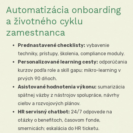
Automatizácia onboarding
a životného cyklu
zamestnanca
Prednastavené checklisty:
vybavenie
techniky, prístupy, školenia, compliance moduly.
Personalizované learning cesty:
odporúčania
kurzov podľa role a skill gapu; mikro-learning v
prvých 90 dňoch.
Asistované hodnotenia výkonu:
sumarizácia
spätnej väzby z nástrojov spolupráce, návrhy
cieľov a rozvojových plánov.
HR servisný chatbot:
24/7 odpovede na
otázky o benefitoch, časovom fonde,
smernicách; eskalácia do HR ticketu.