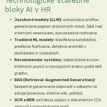
Technologické stavebné
bloky AI v HR
Jazykové modely (LLM):
sumarizácia profilov,
generovanie popisov pracovných miest, Q&A nad
internými smernicami, konverzačné rozhrania.
Tradičné ML modely:
klasifikácia kandidátov,
predikcia fluktuácie, detekcia anomálií v
dochádzke či výdavkoch.
Recommender systémy:
odporúčanie kurzov,
interných pozícií a rozvojových krokov podľa skill
graphu.
RAG (Retrieval-Augmented Generation):
bezpečné generovanie odpovedí s odkazmi na
zdroje (smernice, interné wiki, politky).
OCR a NER:
extrakcia údajov z dokumentov (CV,
zmluvy) a rozpoznávanie entít.