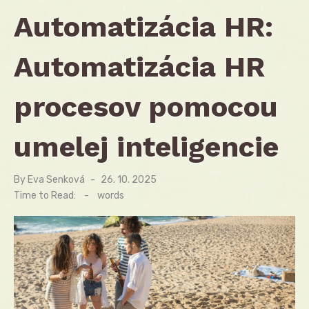
Automatizácia HR:
Automatizácia HR
procesov pomocou
umelej inteligencie
By
Eva Senková
Posted
26. 10. 2025
on
Time to Read:
-
words