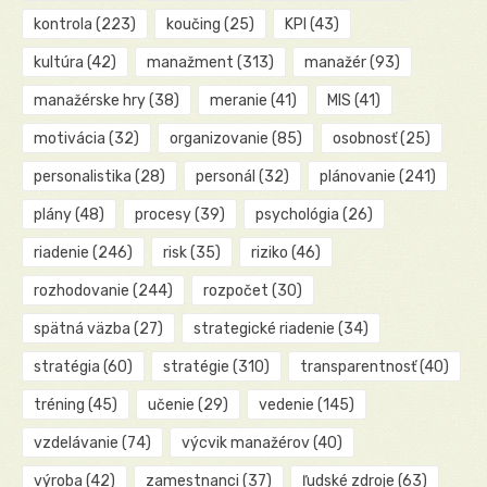
kontrola
(223)
koučing
(25)
KPI
(43)
kultúra
(42)
manažment
(313)
manažér
(93)
manažérske hry
(38)
meranie
(41)
MIS
(41)
motivácia
(32)
organizovanie
(85)
osobnosť
(25)
personalistika
(28)
personál
(32)
plánovanie
(241)
plány
(48)
procesy
(39)
psychológia
(26)
riadenie
(246)
risk
(35)
riziko
(46)
rozhodovanie
(244)
rozpočet
(30)
spätná väzba
(27)
strategické riadenie
(34)
stratégia
(60)
stratégie
(310)
transparentnosť
(40)
tréning
(45)
učenie
(29)
vedenie
(145)
vzdelávanie
(74)
výcvik manažérov
(40)
výroba
(42)
zamestnanci
(37)
ľudské zdroje
(63)