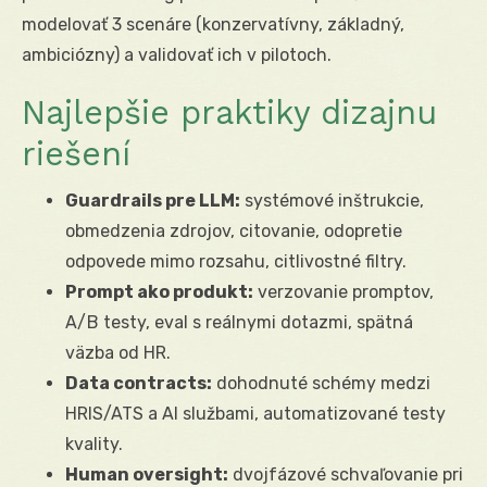
modelovať 3 scenáre (konzervatívny, základný,
ambiciózny) a validovať ich v pilotoch.
Najlepšie praktiky dizajnu
riešení
Guardrails pre LLM:
systémové inštrukcie,
obmedzenia zdrojov, citovanie, odopretie
odpovede mimo rozsahu, citlivostné filtry.
Prompt ako produkt:
verzovanie promptov,
A/B testy, eval s reálnymi dotazmi, spätná
väzba od HR.
Data contracts:
dohodnuté schémy medzi
HRIS/ATS a AI službami, automatizované testy
kvality.
Human oversight:
dvojfázové schvaľovanie pri