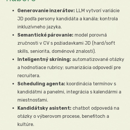
Generovanie inzerátov:
LLM vytvorí variácie
JD podľa persony kandidáta a kanála; kontrola
inkluzívneho jazyka.
Semantické párovanie:
model porovná
zručnosti v CV s požiadavkami JD (hard/soft
skills, seniorita, doménové znalosti).
Inteligentný skríning:
automatizované otázky
a hodnotiace rubricy; sumarizácia odpovedí pre
recruitera.
Scheduling agenta:
koordinácia termínov s
kandidátmi a panelmi, integrácia s kalendármi a
miestnosťami.
Kandidátsky asistent:
chatbot odpovedá na
otázky o výberovom procese, benefitoch a
kultúre.