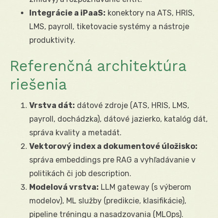
Integrácie a iPaaS:
konektory na ATS, HRIS,
LMS, payroll, tiketovacie systémy a nástroje
produktivity.
Referenčná architektúra
riešenia
Vrstva dát:
dátové zdroje (ATS, HRIS, LMS,
payroll, dochádzka), dátové jazierko, katalóg dát,
správa kvality a metadát.
Vektorový index a dokumentové úložisko:
správa embeddings pre RAG a vyhľadávanie v
politikách či job description.
Modelová vrstva:
LLM gateway (s výberom
modelov), ML služby (predikcie, klasifikácie),
pipeline tréningu a nasadzovania (MLOps).