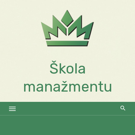
Skip
to
content
Škola
manažmentu