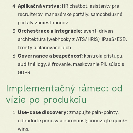
Aplikačná vrstva:
HR chatbot, asistenty pre
recruiterov, manažérske portály, samoobslužné
portály zamestnancov.
Orchestrace a integrácie:
event-driven
architektúra (webhooky z ATS/HRIS), iPaaS/ESB,
fronty a plánovače úloh.
Governance a bezpečnosť:
kontrola prístupu,
auditné logy, šifrovanie, maskovanie PII, súlad s
GDPR.
Implementačný rámec: od
vízie po produkciu
Use-case discovery:
zmapujte pain-pointy,
odhadnite prínosy a náročnosť; priorizujte quick-
wins.