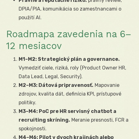
Právne a reputačné riziko:
právny review,
DPIA/PIA, komunikácia so zamestnancami o
použití AI.
Roadmapa zavedenia na 6–
12 mesiacov
M1–M2: Strategický plán a governance.
Vymedziť ciele, riziká, roly (Product Owner HR,
Data Lead, Legal, Security).
M2–M3: Dátová pripravenosť.
Mapovanie
zdrojov, kvalita dát, definícia KPI, prístupové
politiky.
M3–M4: PoC pre HR servisný chatbot a
recruiting skríning.
Meranie presnosti, FCR a
spokojnosti.
M4–M6: Pilot v dvoch krajinách alebo