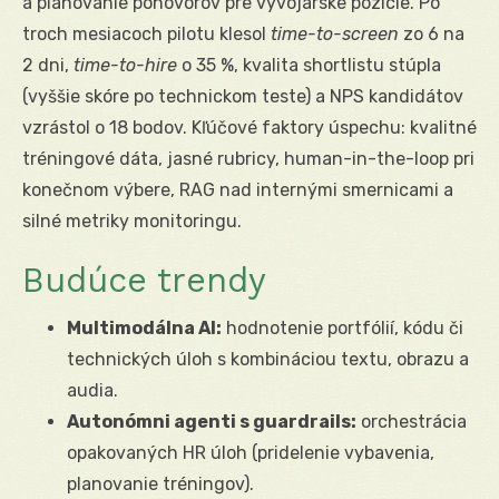
a plánovanie pohovorov pre vývojárske pozície. Po
troch mesiacoch pilotu klesol
time-to-screen
zo 6 na
2 dni,
time-to-hire
o 35 %, kvalita shortlistu stúpla
(vyššie skóre po technickom teste) a NPS kandidátov
vzrástol o 18 bodov. Kľúčové faktory úspechu: kvalitné
tréningové dáta, jasné rubricy, human-in-the-loop pri
konečnom výbere, RAG nad internými smernicami a
silné metriky monitoringu.
Budúce trendy
Multimodálna AI:
hodnotenie portfólií, kódu či
technických úloh s kombináciou textu, obrazu a
audia.
Autonómni agenti s guardrails:
orchestrácia
opakovaných HR úloh (pridelenie vybavenia,
planovanie tréningov).