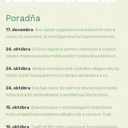
Poradňa
17. decembra
:
Áno, každá organizácia má jedinečné ciele a
výzvy, čo znamená, že stratégia musí byť upravená na mie...
24. októbra
:
Štátna regulácia pomery vlastných a cudzích
zdrojov financovania by mohla pomôcť znižovať systémové ...
24. októbra
:
Verejné zverejňovanie výsledkov diagnostiky by
mohlo zvýšiť transparentnosť a dôveru akcionárov a zá...
24. októbra
:
Existuje názor, že niektoré ekonomické modely
môžu byť príliš zjednodušené a nereflektujú dostatočne...
15. októbra
:
Aj keď inovácie v metodológiách hodnotenia
môžu prispieť k presnejšiemu odhadu rizík a výnosov, trad...
15. októbra
:
Tradičné MIS môžu zaostávať za požiadavkami