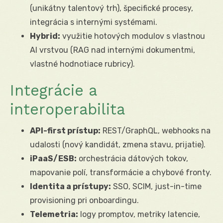
(unikátny talentový trh), špecifické procesy,
integrácia s internými systémami.
Hybrid:
využitie hotových modulov s vlastnou
AI vrstvou (RAG nad internými dokumentmi,
vlastné hodnotiace rubricy).
Integrácie a
interoperabilita
API-first prístup:
REST/GraphQL, webhooks na
udalosti (nový kandidát, zmena stavu, prijatie).
iPaaS/ESB:
orchestrácia dátových tokov,
mapovanie polí, transformácie a chybové fronty.
Identita a prístupy:
SSO, SCIM, just-in-time
provisioning pri onboardingu.
Telemetria:
logy promptov, metriky latencie,