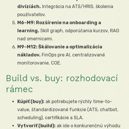
divíziách.
Integrácia na ATS/HRIS, školenia
používateľov.
M6–M9: Rozšírenie na onboarding a
learning.
Skill graph, odporúčania kurzov, RAG
nad smernicami.
M9–M12: Škálovanie a optimalizácia
nákladov.
FinOps pre AI, centralizované
monitorovanie, COE.
Build vs. buy: rozhodovací
rámec
Kúpiť (buy):
ak potrebujete rýchly time-to-
value, štandardizované funkcie (ATS, chatbot,
scheduling), certifikácie a SLA.
Vytvoriť (build):
ak ide o konkurenčnú výhodu