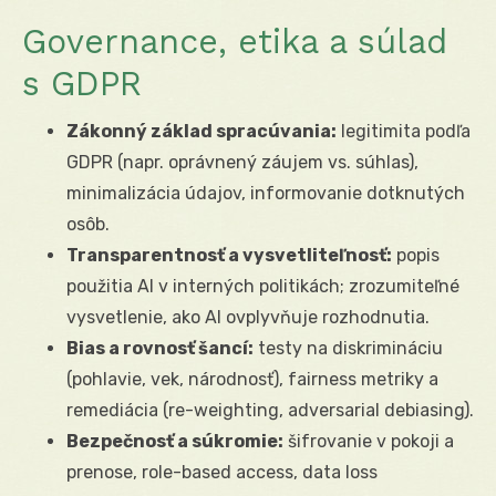
Governance, etika a súlad
s GDPR
Zákonný základ spracúvania:
legitimita podľa
GDPR (napr. oprávnený záujem vs. súhlas),
minimalizácia údajov, informovanie dotknutých
osôb.
Transparentnosť a vysvetliteľnosť:
popis
použitia AI v interných politikách; zrozumiteľné
vysvetlenie, ako AI ovplyvňuje rozhodnutia.
Bias a rovnosť šancí:
testy na diskrimináciu
(pohlavie, vek, národnosť), fairness metriky a
remediácia (re-weighting, adversarial debiasing).
Bezpečnosť a súkromie:
šifrovanie v pokoji a
prenose, role-based access, data loss