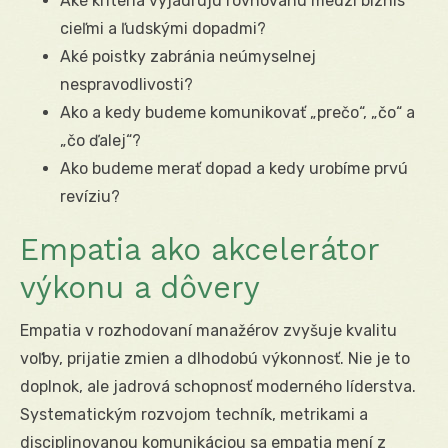
Aké kritériá vyjadrujú rovnováhu medzi biznis
cieľmi a ľudskými dopadmi?
Aké poistky zabránia neúmyselnej
nespravodlivosti?
Ako a kedy budeme komunikovať „prečo“, „čo“ a
„čo ďalej“?
Ako budeme merať dopad a kedy urobíme prvú
revíziu?
Empatia ako akcelerátor
výkonu a dôvery
Empatia v rozhodovaní manažérov zvyšuje kvalitu
voľby, prijatie zmien a dlhodobú výkonnosť. Nie je to
doplnok, ale jadrová schopnosť moderného líderstva.
Systematickým rozvojom techník, metrikami a
disciplinovanou komunikáciou sa empatia mení z