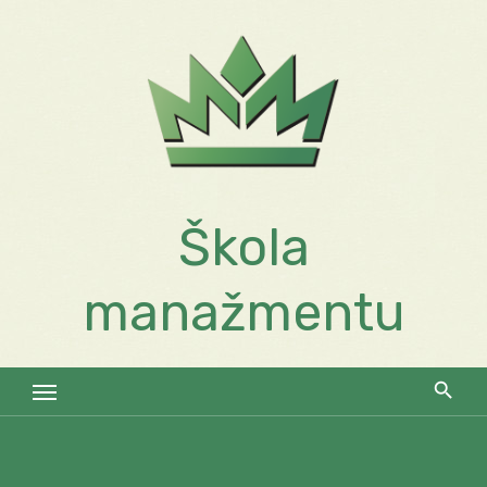
Skip
to
content
Škola
manažmentu