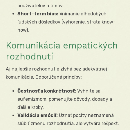
používateľov a tímov.
Short-term bias:
Vnímanie dlhodobých
ľudských dôsledkov (vyhorenie, strata know-
how).
Komunikácia empatických
rozhodnutí
Aj najlepšie rozhodnutie zlyhá bez adekvátnej
komunikácie. Odporúčané princípy:
Čestnosť a konkrétnosť:
Vyhnite sa
eufemizmom; pomenujte dôvody, dopady a
ďalšie kroky.
Validácia emócií:
Uznať pocity neznamená
sľúbiť zmenu rozhodnutia, ale vytvára rešpekt.