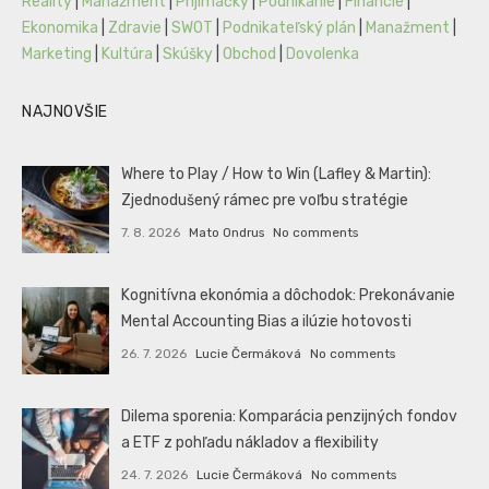
Reality
|
Manažment
|
Prijímáčky
|
Podnikanie
|
Financie
|
Ekonomika
|
Zdravie
|
SWOT
|
Podnikateľský plán
|
Manažment
|
Marketing
|
Kultúra
|
Skúšky
|
Obchod
|
Dovolenka
NAJNOVŠIE
Where to Play / How to Win (Lafley & Martin):
Zjednodušený rámec pre voľbu stratégie
7. 8. 2026
Mato Ondrus
No comments
Kognitívna ekonómia a dôchodok: Prekonávanie
Mental Accounting Bias a ilúzie hotovosti
26. 7. 2026
Lucie Čermáková
No comments
Dilema sporenia: Komparácia penzijných fondov
a ETF z pohľadu nákladov a flexibility
24. 7. 2026
Lucie Čermáková
No comments