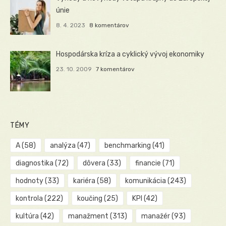
únie
8. 4. 2023
8 komentárov
Hospodárska kríza a cyklický vývoj ekonomiky
23. 10. 2009
7 komentárov
TÉMY
A
(58)
analýza
(47)
benchmarking
(41)
diagnostika
(72)
dôvera
(33)
financie
(71)
hodnoty
(33)
kariéra
(58)
komunikácia
(243)
kontrola
(222)
koučing
(25)
KPI
(42)
kultúra
(42)
manažment
(313)
manažér
(93)