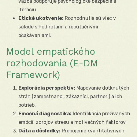
väzba podporuje psychologické bezpečie a
iteráciu.
Etické ukotvenie:
Rozhodnutia sú viac v
súlade s hodnotami a reputačnými
očakávaniami.
Model empatického
rozhodovania (E-DM
Framework)
Explorácia perspektív:
Mapovanie dotknutých
strán (zamestnanci, zákazníci, partneri) a ich
potrieb.
Emočná diagnostika:
Identifikácia prežívaných
emócií, zdrojov stresu a motivačných faktorov.
Dáta a dôsledky:
Prepojenie kvantitatívnych