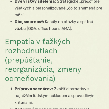
Dve vrstvy sdelenia:
Strategické „prečo“ pre
všetkých a personalizované „čo to znamená pre
mňa“.
Obojsmernosť:
Kanály na otázky a spätnú
väzbu (Q&A, office hours, AMA).
Empatia v ťažkých
rozhodnutiach
(prepúšťanie,
reorganizácia, zmeny
odmeňovania)
Príprava scenárov:
Zvážiť alternatívy s
najnižším ľudským nákladom a spravodlivými
kritériami.