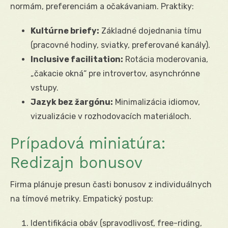
normám, preferenciám a očakávaniam. Praktiky:
Kultúrne briefy:
Základné dojednania tímu
(pracovné hodiny, sviatky, preferované kanály).
Inclusive facilitation:
Rotácia moderovania,
„čakacie okná“ pre introvertov, asynchrónne
vstupy.
Jazyk bez žargónu:
Minimalizácia idiomov,
vizualizácie v rozhodovacích materiáloch.
Prípadová miniatúra:
Redizajn bonusov
Firma plánuje presun časti bonusov z individuálnych
na tímové metriky. Empatický postup:
Identifikácia obáv (spravodlivosť, free-riding,