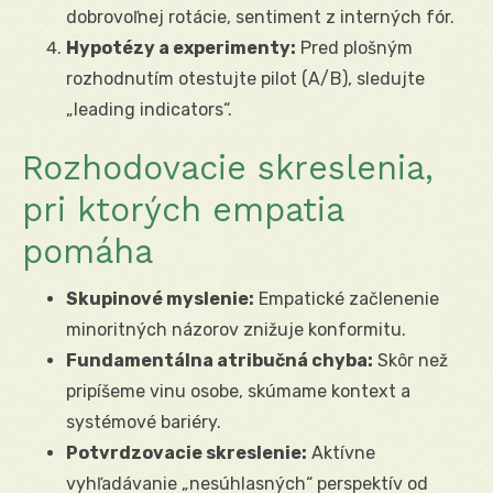
dobrovoľnej rotácie, sentiment z interných fór.
Hypotézy a experimenty:
Pred plošným
rozhodnutím otestujte pilot (A/B), sledujte
„leading indicators“.
Rozhodovacie skreslenia,
pri ktorých empatia
pomáha
Skupinové myslenie:
Empatické začlenenie
minoritných názorov znižuje konformitu.
Fundamentálna atribučná chyba:
Skôr než
pripíšeme vinu osobe, skúmame kontext a
systémové bariéry.
Potvrdzovacie skreslenie:
Aktívne
vyhľadávanie „nesúhlasných“ perspektív od