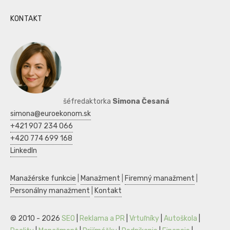
KONTAKT
šéfredaktorka
Simona Česaná
simona@euroekonom.sk
+421 907 234 066
+420 774 699 168
LinkedIn
Manažérske funkcie
|
Manažment
|
Firemný manažment
|
Personálny manažment
|
Kontakt
© 2010 - 2026
SEO
|
Reklama a PR
|
Vrtuľníky
|
Autoškola
|