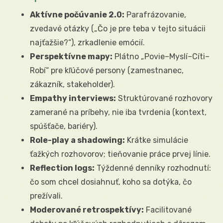
Aktívne počúvanie 2.0:
Parafrázovanie,
zvedavé otázky („Čo je pre teba v tejto situácii
najťažšie?“), zrkadlenie emócií.
Perspektívne mapy:
Plátno „Povie–Myslí–Cíti–
Robí“ pre kľúčové persony (zamestnanec,
zákazník, stakeholder).
Empathy interviews:
Struktúrované rozhovory
zamerané na príbehy, nie iba tvrdenia (kontext,
spúšťače, bariéry).
Role-play a shadowing:
Krátke simulácie
ťažkých rozhovorov; tieňovanie práce prvej línie.
Reflection logs:
Týždenné denníky rozhodnutí:
čo som chcel dosiahnuť, koho sa dotýka, čo
prežívali.
Moderované retrospektívy:
Facilitované