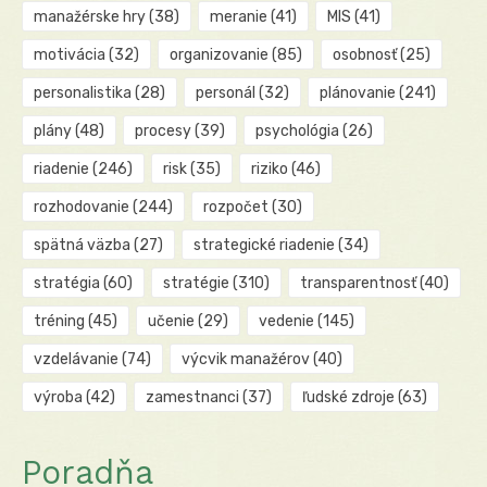
manažérske hry
(38)
meranie
(41)
MIS
(41)
motivácia
(32)
organizovanie
(85)
osobnosť
(25)
personalistika
(28)
personál
(32)
plánovanie
(241)
plány
(48)
procesy
(39)
psychológia
(26)
riadenie
(246)
risk
(35)
riziko
(46)
rozhodovanie
(244)
rozpočet
(30)
spätná väzba
(27)
strategické riadenie
(34)
stratégia
(60)
stratégie
(310)
transparentnosť
(40)
tréning
(45)
učenie
(29)
vedenie
(145)
vzdelávanie
(74)
výcvik manažérov
(40)
výroba
(42)
zamestnanci
(37)
ľudské zdroje
(63)
Poradňa