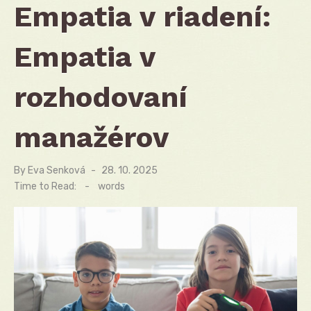
Empatia v riadení:
Empatia v
rozhodovaní
manažérov
By
Eva Senková
Posted
28. 10. 2025
on
Time to Read:
-
words