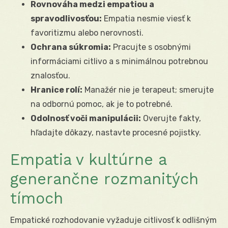
Rovnováha medzi empatiou a
spravodlivosťou:
Empatia nesmie viesť k
favoritizmu alebo nerovnosti.
Ochrana súkromia:
Pracujte s osobnými
informáciami citlivo a s minimálnou potrebnou
znalosťou.
Hranice rolí:
Manažér nie je terapeut; smerujte
na odbornú pomoc, ak je to potrebné.
Odolnosť voči manipulácii:
Overujte fakty,
hľadajte dôkazy, nastavte procesné pojistky.
Empatia v kultúrne a
generančne rozmanitých
tímoch
Empatické rozhodovanie vyžaduje citlivosť k odlišným