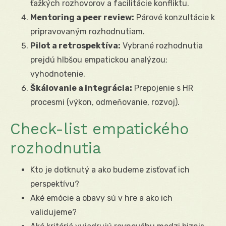
ťažkých rozhovorov a facilitácie konfliktu.
Mentoring a peer review:
Párové konzultácie k
pripravovaným rozhodnutiam.
Pilot a retrospektíva:
Vybrané rozhodnutia
prejdú hlbšou empatickou analýzou;
vyhodnotenie.
Škálovanie a integrácia:
Prepojenie s HR
procesmi (výkon, odmeňovanie, rozvoj).
Check-list empatického
rozhodnutia
Kto je dotknutý a ako budeme zisťovať ich
perspektívu?
Aké emócie a obavy sú v hre a ako ich
validujeme?