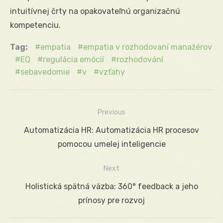
intuitívnej črty na opakovateľnú organizačnú
kompetenciu.
Tag:
empatia
empatia v rozhodovaní manažérov
EQ
regulácia emócií
rozhodování
sebavedomie
v
vzťahy
Previous
Navigácia
Previous
Automatizácia HR: Automatizácia HR procesov
v
post:
pomocou umelej inteligencie
článku
Next
Next
Holistická spätná väzba: 360° feedback a jeho
post:
prínosy pre rozvoj