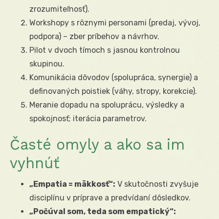
zrozumiteľnosť).
Workshopy s rôznymi personami (predaj, vývoj,
podpora) – zber príbehov a návrhov.
Pilot v dvoch tímoch s jasnou kontrolnou
skupinou.
Komunikácia dôvodov (spolupráca, synergie) a
definovaných poistiek (váhy, stropy, korekcie).
Meranie dopadu na spoluprácu, výsledky a
spokojnosť; iterácia parametrov.
Časté omyly a ako sa im
vyhnúť
„Empatia = mäkkosť“:
V skutočnosti zvyšuje
disciplínu v príprave a predvídaní dôsledkov.
„Počúval som, teda som empatický“: