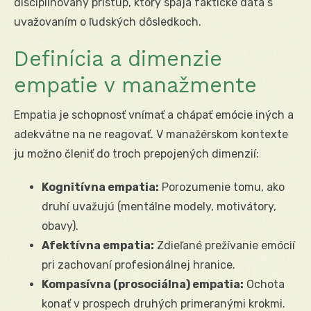
disciplinovaný prístup, ktorý spája faktické dáta s
uvažovaním o ľudských dôsledkoch.
Definícia a dimenzie
empatie v manažmente
Empatia je schopnosť vnímať a chápať emócie iných a
adekvátne na ne reagovať. V manažérskom kontexte
ju možno členiť do troch prepojených dimenzií:
Kognitívna empatia:
Porozumenie tomu, ako
druhí uvažujú (mentálne modely, motivátory,
obavy).
Afektívna empatia:
Zdieľané prežívanie emócií
pri zachovaní profesionálnej hranice.
Kompasívna (prosociálna) empatia:
Ochota
konať v prospech druhých primeranými krokmi.