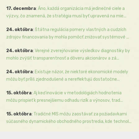
17. decembra
:
Áno, každá organizácia má jedinečné ciele a
výzvy, čo znamená, že stratégia musí byť upravená na mie...
24. októbra
:
Štátna regulácia pomery vlastných a cudzích
zdrojov financovania by mohla pomôcť znižovať systémové ...
24. októbra
:
Verejné zverejňovanie výsledkov diagnostiky by
mohlo zvýšiť transparentnosť a dôveru akcionárov a zá...
24. októbra
:
Existuje názor, že niektoré ekonomické modely
môžu byť príliš zjednodušené a nereflektujú dostatočne...
15. októbra
:
Aj keď inovácie v metodológiách hodnotenia
môžu prispieť k presnejšiemu odhadu rizík a výnosov, trad...
15. októbra
:
Tradičné MIS môžu zaostávať za požiadavkami
súčasného dynamického obchodného prostredia, kde technol...