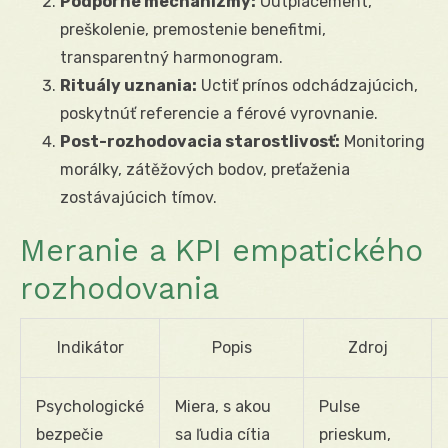
Podporné mechanizmy:
Outplacement,
preškolenie, premostenie benefitmi,
transparentný harmonogram.
Rituály uznania:
Uctiť prínos odchádzajúcich,
poskytnúť referencie a férové vyrovnanie.
Post-rozhodovacia starostlivosť:
Monitoring
morálky, zátěžových bodov, preťaženia
zostávajúcich tímov.
Meranie a KPI empatického
rozhodovania
Indikátor
Popis
Zdroj
Psychologické
Miera, s akou
Pulse
bezpečie
sa ľudia cítia
prieskum,