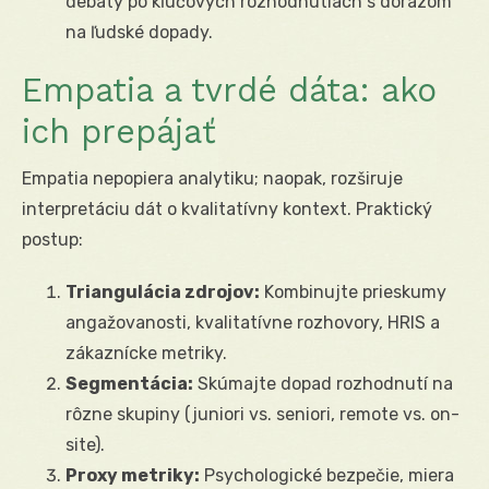
debaty po kľúčových rozhodnutiach s dôrazom
na ľudské dopady.
Empatia a tvrdé dáta: ako
ich prepájať
Empatia nepopiera analytiku; naopak, rozširuje
interpretáciu dát o kvalitatívny kontext. Praktický
postup:
Triangulácia zdrojov:
Kombinujte prieskumy
angažovanosti, kvalitatívne rozhovory, HRIS a
zákaznícke metriky.
Segmentácia:
Skúmajte dopad rozhodnutí na
rôzne skupiny (juniori vs. seniori, remote vs. on-
site).
Proxy metriky:
Psychologické bezpečie, miera