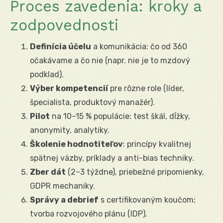
Proces zavedenia: kroky a
zodpovednosti
Definícia účelu
a komunikácia: čo od 360
očakávame a čo nie (napr. nie je to mzdový
podklad).
Výber kompetencií
pre rôzne role (líder,
špecialista, produktový manažér).
Pilot
na 10–15 % populácie: test škál, dĺžky,
anonymity, analytiky.
Školenie hodnotiteľov
: princípy kvalitnej
spätnej väzby, príklady a anti-bias techniky.
Zber dát
(2–3 týždne), priebežné pripomienky,
GDPR mechaniky.
Správy a debrief
s certifikovaným koučom;
tvorba rozvojového plánu (IDP).