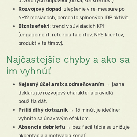
otvorených odpovedí (dĺžka, konkrétnosť).
Rozvojový dopad
: zlepšenie v re-measure po
6–12 mesiacoch, percento splnených IDP aktivít.
Biznis efekt
: trend v súvisiacich KPI
(engagement, retencia talentov, NPS klientov,
produktivita tímov).
Najčastejšie chyby a ako sa
im vyhnúť
Nejasný účel a mix s odmeňovaním
→ jasne
deklarujte rozvojový charakter a pravidlá
použitia dát.
Príliš dlhý dotazník
→ 15 minút je ideálne;
vyhnite sa únavovým efektom.
Absencia debriefu
→ bez facilitácie sa znižuje
akceptácia a motivácia konať.