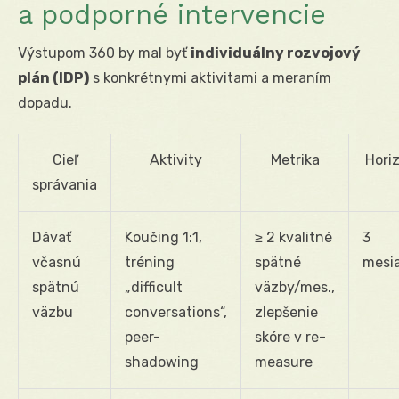
a podporné intervencie
Výstupom 360 by mal byť
individuálny rozvojový
plán (IDP)
s konkrétnymi aktivitami a meraním
dopadu.
Cieľ
Aktivity
Metrika
Hori
správania
Dávať
Koučing 1:1,
≥ 2 kvalitné
3
včasnú
tréning
spätné
mesi
spätnú
„difficult
väzby/mes.,
väzbu
conversations“,
zlepšenie
peer-
skóre v re-
shadowing
measure