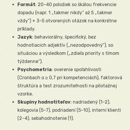
Formát
: 20–40 položiek so škálou frekvencie
dopadu (napr. 1 „takmer nikdy“ až 5 „takmer
vždy“) + 3–5 otvorených otázok na konkrétne
príklady.
Jazyk
: behaviorálny, špecifický, bez
hodnotiacich adjektív („nezodpovedný“), so
situáciou a výsledkom („zdieľa priority s tímom
týždenne“).
Psychometria
: overenie spoľahlivosti
(Cronbach α ≥ 0,7 pri kompetenciách), faktorová
štruktúra a test zrozumiteľnosti na pilotažnej
vzorke.
Skupiny hodnotiteľov
: nadriadený (1–2),
kolegovia (5–7), podriadení (5–10), interní klienti
(2–4), sebahodnotenie (1).