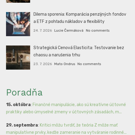
Dilema sporenia: Komparácia penzijných fondov
a ETF z pohľadu nákladov a flexibility
24. 7. 2026
Lucie Čermáková
No comments
Strategická Cenová Elasticita: Testovanie bez
chaosu a narušenia trhu
23. 7. 2026
Mato Ondrus
No comments
Poradňa
15. októbra
:
Finančné manipulácie, ako sú kreatívne účtovné
praktiky alebo úmyselné zmeny v účtovných zásadách, m...
29. septembra
:
Kritici môžu tvrdiť, že teória Z môže mať
manipulatívne prvky, keďže zameranie na vytváranie rodinné...