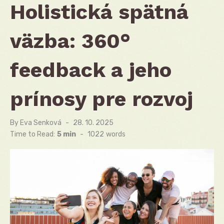
Holistická spätná
väzba: 360°
feedback a jeho
prínosy pre rozvoj
By
Eva Senková
Posted
28. 10. 2025
on
Time to Read:
5 min
-
1022
words