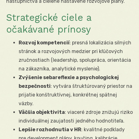
nástupníctva a cielene nastavené rozvojové plány.
Strategické ciele a
očakávané prínosy
Rozvoj kompetencií
: presná lokalizácia silných
stránok a rozvojových medzier pri kľúčových
zručnostiach (leadership, spolupráca, orientácia
na zákazníka, analytické myslenie).
Zvýšenie sebareflexie a psychologickej
bezpečnosti
: vytvára štruktúrovaný priestor na
prijatie konštruktívnej, konkrétnej spätnej
väzby.
Väčšia objektivita
: viaceré zdroje znižujú riziko
individuálnej zaujatosti jedného hodnotiteľa.
Lepšie rozhodnutia v HR
: kvalitné podklady
pre development plány, koučing, kalibrácie