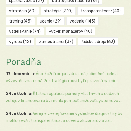
spätná väzba
(27)
strategické riadenie
(34)
stratégia
(60)
stratégie
(310)
transparentnosť
(40)
tréning
(45)
učenie
(29)
vedenie
(145)
vzdelávanie
(74)
výcvik manažérov
(40)
výroba
(42)
zamestnanci
(37)
ľudské zdroje
(63)
Poradňa
17. decembra
:
Áno, každá organizácia má jedinečné ciele a
výzvy, čo znamená, že stratégia musí byť upravená na mie...
24. októbra
:
Štátna regulácia pomery vlastných a cudzích
zdrojov financovania by mohla pomôcť znižovať systémové ...
24. októbra
:
Verejné zverejňovanie výsledkov diagnostiky by
mohlo zvýšiť transparentnosť a dôveru akcionárov a zá...