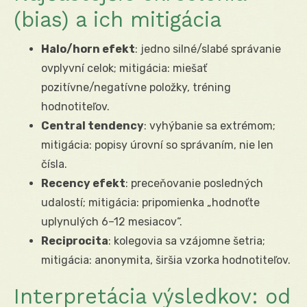
(bias) a ich mitigácia
Halo/horn efekt
: jedno silné/slabé správanie
ovplyvní celok; mitigácia: miešať
pozitívne/negatívne položky, tréning
hodnotiteľov.
Central tendency
: vyhýbanie sa extrémom;
mitigácia: popisy úrovní so správaním, nie len
čísla.
Recency efekt
: preceňovanie posledných
udalostí; mitigácia: pripomienka „hodnoťte
uplynulých 6–12 mesiacov“.
Reciprocita
: kolegovia sa vzájomne šetria;
mitigácia: anonymita, širšia vzorka hodnotiteľov.
Interpretácia výsledkov: od