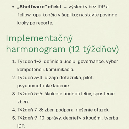
„Shelfware“ efekt
→ výsledky bez IDP a
follow-upu končia v šuplíku; nastavte povinné
kroky po reporte.
Implementačný
harmonogram (12 týždňov)
Týždeň 1–2: definícia účelu, governance, výber
kompetencií, komunikácia.
Týždeň 3–4: dizajn dotazníka, pilot,
psychometrické ladenie.
Týždeň 5–6: školenie hodnotiteľov, spustenie
zberu.
Týždeň 7–8: zber, podpora, riešenie otázok.
Týždeň 9–10: správy, debriefy s koučmi, tvorba
IDP.