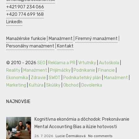
+421 907 234 066
+420 774 699 168
LinkedIn
Manažérske funkcie
|
Manažment
|
Firemný manažment
|
Personálny manažment
|
Kontakt
© 2010 - 2026
SEO
|
Reklama a PR
|
Vrtuľníky
|
Autoškola
|
Reality
|
Manažment
|
Prijímáčky
|
Podnikanie
|
Financie
|
Ekonomika
|
Zdravie
|
SWOT
|
Podnikateľský plán
|
Manažment
|
Marketing
|
Kultúra
|
Skúšky
|
Obchod
|
Dovolenka
NAJNOVŠIE
Kognitívna ekonómia a dôchodok: Prekonávanie
Mental Accounting Bias a ilúzie hotovosti
26. 7. 2026
Lucie Čermáková
No comments