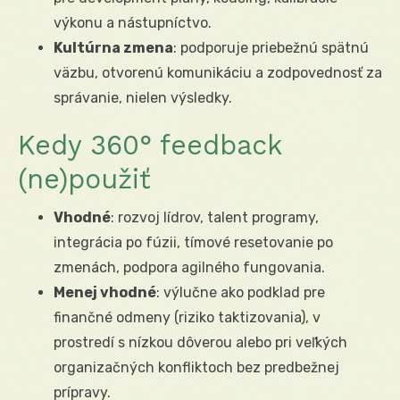
výkonu a nástupníctvo.
Kultúrna zmena
: podporuje priebežnú spätnú
väzbu, otvorenú komunikáciu a zodpovednosť za
správanie, nielen výsledky.
Kedy 360° feedback
(ne)použiť
Vhodné
: rozvoj lídrov, talent programy,
integrácia po fúzii, tímové resetovanie po
zmenách, podpora agilného fungovania.
Menej vhodné
: výlučne ako podklad pre
finančné odmeny (riziko taktizovania), v
prostredí s nízkou dôverou alebo pri veľkých
organizačných konfliktoch bez predbežnej
prípravy.