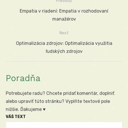
Previous
Navigácia
Previous
Empatia v riadení: Empatia v rozhodovaní
v
post:
manažérov
článku
Next
Next
Optimalizácia zdrojov: Optimalizácia využitia
post:
ľudských zdrojov
Poradňa
Potrebujete radu? Chcete pridať komentár, doplniť
alebo upraviť túto stránku? Vyplňte textové pole
nižšie. Ďakujeme ♥
VÁŠ TEXT