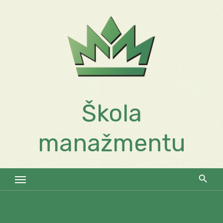
Skip
to
content
Škola
manažmentu