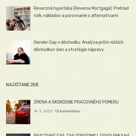
Reverzná hypotéka (Reverse Mortgage): Prehľad
rizík, nákladov a porovnanie s alternatívami
Gender Gap v dôchodku: Analýza príčin nižších
dôchodkov žien a stratégie nápravy
NAJČÍTANEJŠIE
ZMENA A SKONČENIE PRACOVNÉHO POMERU
14. 5. 2023
13 komentárov
PRACOVNÝ ČAS, ČAS ODPOČINKU, DOVOLENKA NA