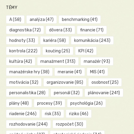
TÉMY
A
(58)
analýza
(47)
benchmarking
(41)
diagnostika
(72)
dôvera
(33)
financie
(71)
hodnoty
(33)
kariéra
(58)
komunikácia
(243)
kontrola
(222)
koučing
(25)
KPI
(42)
kultúra
(42)
manažment
(313)
manažér
(93)
manažérske hry
(38)
meranie
(41)
MIS
(41)
motivácia
(32)
organizovanie
(85)
osobnosť
(25)
personalistika
(28)
personál
(32)
plánovanie
(241)
plány
(48)
procesy
(39)
psychológia
(26)
riadenie
(246)
risk
(35)
riziko
(46)
rozhodovanie
(244)
rozpočet
(30)