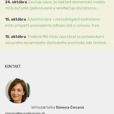
24. októbra
:
Existuje názor, že niektoré ekonomické modely
môžu byť príliš zjednodušené a nereflektujú dostatočne...
15. októbra
:
Aj keď inovácie v metodológiách hodnotenia
môžu prispieť k presnejšiemu odhadu rizík a výnosov, trad...
15. októbra
:
Tradičné MIS môžu zaostávať za požiadavkami
súčasného dynamického obchodného prostredia, kde technol...
KONTAKT
šéfredaktorka
Simona Česaná
simona@euroekonom.sk