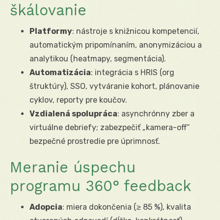
škálovanie
Platformy
: nástroje s knižnicou kompetencií,
automatickým pripomínaním, anonymizáciou a
analytikou (heatmapy, segmentácia).
Automatizácia
: integrácia s HRIS (org
štruktúry), SSO, vytváranie kohort, plánovanie
cyklov, reporty pre koučov.
Vzdialená spolupráca
: asynchrónny zber a
virtuálne debriefy; zabezpečiť „kamera-off“
bezpečné prostredie pre úprimnosť.
Meranie úspechu
programu 360° feedback
Adopcia
: miera dokončenia (≥ 85 %), kvalita