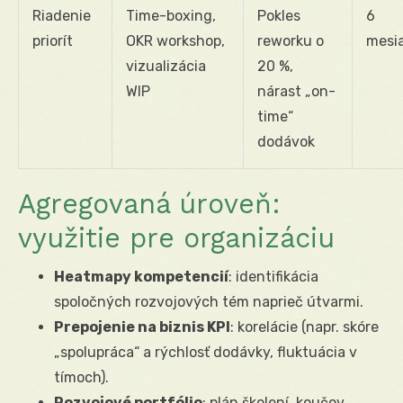
Riadenie
Time-boxing,
Pokles
6
priorít
OKR workshop,
reworku o
mesi
vizualizácia
20 %,
WIP
nárast „on-
time“
dodávok
Agregovaná úroveň:
využitie pre organizáciu
Heatmapy kompetencií
: identifikácia
spoločných rozvojových tém naprieč útvarmi.
Prepojenie na biznis KPI
: korelácie (napr. skóre
„spolupráca“ a rýchlosť dodávky, fluktuácia v
tímoch).
Rozvojové portfólio
: plán školení, koučov,