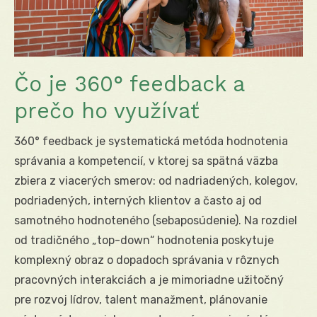
Čo je 360° feedback a
prečo ho využívať
360° feedback je systematická metóda hodnotenia
správania a kompetencií, v ktorej sa spätná väzba
zbiera z viacerých smerov: od nadriadených, kolegov,
podriadených, interných klientov a často aj od
samotného hodnoteného (sebaposúdenie). Na rozdiel
od tradičného „top-down“ hodnotenia poskytuje
komplexný obraz o dopadoch správania v rôznych
pracovných interakciách a je mimoriadne užitočný
pre rozvoj lídrov, talent manažment, plánovanie