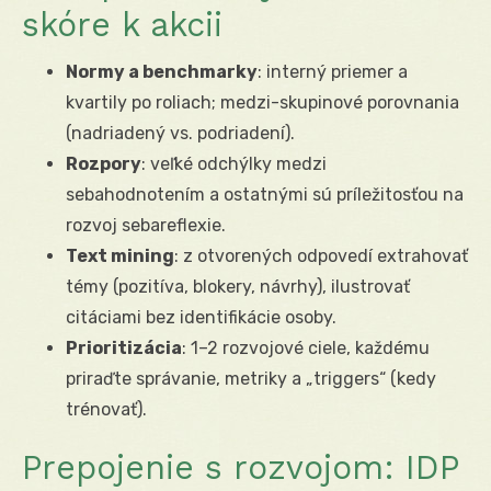
skóre k akcii
Normy a benchmarky
: interný priemer a
kvartily po roliach; medzi-skupinové porovnania
(nadriadený vs. podriadení).
Rozpory
: veľké odchýlky medzi
sebahodnotením a ostatnými sú príležitosťou na
rozvoj sebareflexie.
Text mining
: z otvorených odpovedí extrahovať
témy (pozitíva, blokery, návrhy), ilustrovať
citáciami bez identifikácie osoby.
Prioritizácia
: 1–2 rozvojové ciele, každému
priraďte správanie, metriky a „triggers“ (kedy
trénovať).
Prepojenie s rozvojom: IDP