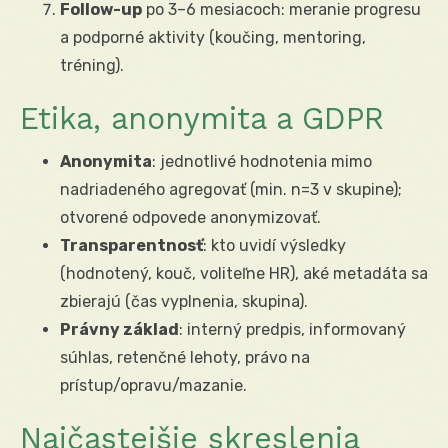
Follow-up
po 3–6 mesiacoch: meranie progresu
a podporné aktivity (koučing, mentoring,
tréning).
Etika, anonymita a GDPR
Anonymita
: jednotlivé hodnotenia mimo
nadriadeného agregovať (min. n=3 v skupine);
otvorené odpovede anonymizovať.
Transparentnosť
: kto uvidí výsledky
(hodnotený, kouč, voliteľne HR), aké metadáta sa
zbierajú (čas vyplnenia, skupina).
Právny základ
: interný predpis, informovaný
súhlas, retenčné lehoty, právo na
prístup/opravu/mazanie.
Najčastejšie skreslenia