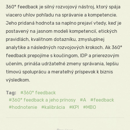
360° feedback je silný rozvojový nástroj, ktorý spája
viacero uhlov pohľadu na správanie a kompetencie.
Jeho pridaná hodnota sa naplno prejaví vtedy, keď je
postavený na jasnom modeli kompetencií, etických
pravidlách, kvalitnom dotazníku, zmysluplnej
analytike a následných rozvojových krokoch. Ak 360°
feedback prepojíme s koučingom, IDP a prierezovým
učením, prináša udržateľné zmeny správania, lepšiu
tímovú spoluprácu a merateľný príspevok k biznis
výsledkom.
Tag:
360° feedback
360° feedback a jeho prínosy
A
feedback
hodnotenie
kalibrácia
KPI
MBO