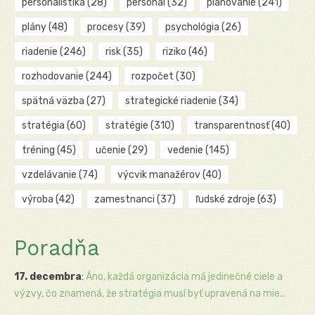
personalistika
(28)
personál
(32)
plánovanie
(241)
plány
(48)
procesy
(39)
psychológia
(26)
riadenie
(246)
risk
(35)
riziko
(46)
rozhodovanie
(244)
rozpočet
(30)
spätná väzba
(27)
strategické riadenie
(34)
stratégia
(60)
stratégie
(310)
transparentnosť
(40)
tréning
(45)
učenie
(29)
vedenie
(145)
vzdelávanie
(74)
výcvik manažérov
(40)
výroba
(42)
zamestnanci
(37)
ľudské zdroje
(63)
Poradňa
17. decembra
:
Áno, každá organizácia má jedinečné ciele a
výzvy, čo znamená, že stratégia musí byť upravená na mie...