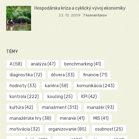
Hospodárska kríza a cyklický vývoj ekonomiky
23. 10. 2009
7 komentárov
TÉMY
A
(58)
analýza
(47)
benchmarking
(41)
diagnostika
(72)
dôvera
(33)
financie
(71)
hodnoty
(33)
kariéra
(58)
komunikácia
(243)
kontrola
(222)
koučing
(25)
KPI
(42)
kultúra
(42)
manažment
(313)
manažér
(93)
manažérske hry
(38)
meranie
(41)
MIS
(41)
motivácia
(32)
organizovanie
(85)
osobnosť
(25)