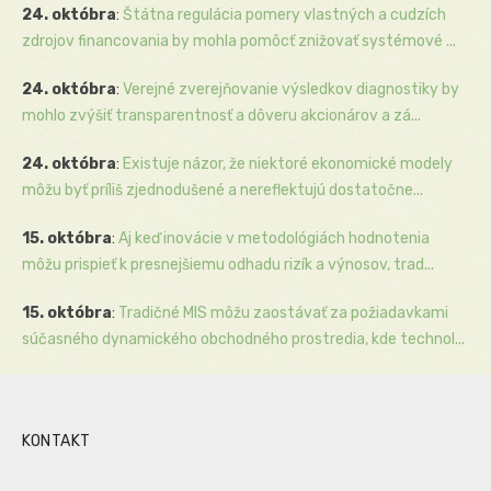
24. októbra
:
Štátna regulácia pomery vlastných a cudzích
zdrojov financovania by mohla pomôcť znižovať systémové ...
24. októbra
:
Verejné zverejňovanie výsledkov diagnostiky by
mohlo zvýšiť transparentnosť a dôveru akcionárov a zá...
24. októbra
:
Existuje názor, že niektoré ekonomické modely
môžu byť príliš zjednodušené a nereflektujú dostatočne...
15. októbra
:
Aj keď inovácie v metodológiách hodnotenia
môžu prispieť k presnejšiemu odhadu rizík a výnosov, trad...
15. októbra
:
Tradičné MIS môžu zaostávať za požiadavkami
súčasného dynamického obchodného prostredia, kde technol...
KONTAKT