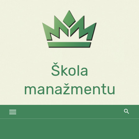
Skip
to
content
Škola
manažmentu