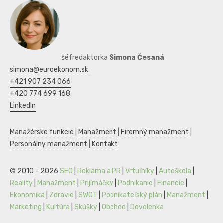
šéfredaktorka
Simona Česaná
simona@euroekonom.sk
+421 907 234 066
+420 774 699 168
LinkedIn
Manažérske funkcie
|
Manažment
|
Firemný manažment
|
Personálny manažment
|
Kontakt
© 2010 - 2026
SEO
|
Reklama a PR
|
Vrtuľníky
|
Autoškola
|
Reality
|
Manažment
|
Prijímáčky
|
Podnikanie
|
Financie
|
Ekonomika
|
Zdravie
|
SWOT
|
Podnikateľský plán
|
Manažment
|
Marketing
|
Kultúra
|
Skúšky
|
Obchod
|
Dovolenka