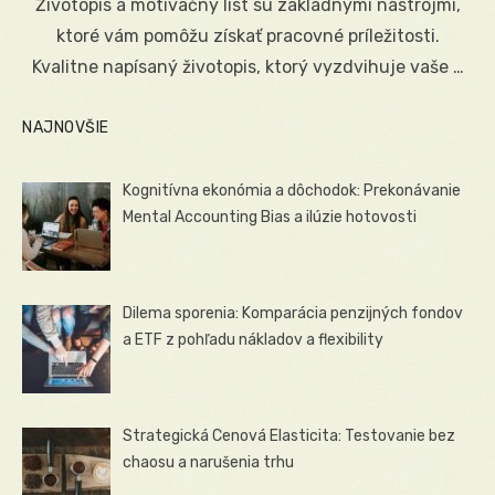
Životopis a motivačný list sú základnými nástrojmi,
ktoré vám pomôžu získať pracovné príležitosti.
Kvalitne napísaný životopis, ktorý vyzdvihuje vaše …
NAJNOVŠIE
Kognitívna ekonómia a dôchodok: Prekonávanie
Mental Accounting Bias a ilúzie hotovosti
Dilema sporenia: Komparácia penzijných fondov
a ETF z pohľadu nákladov a flexibility
Strategická Cenová Elasticita: Testovanie bez
chaosu a narušenia trhu