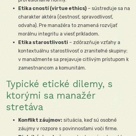
Etika cností (virtue ethics)
– sústreďuje sa na
charakter aktéra (čestnosť, spravodlivosť,
odvaha). Pre manažéra to znamená rozvíjať
morálnu integritu a viesť príkladom.
Etika starostlivosti
– zdôrazňuje vzťahy a
kontextuálnu starostlivosť o zraniteľné skupiny;
v manažmente sa prejavuje citlivým prístupom k
zamestnancom a komunitám.
Typické etické dilemy, s
ktorými sa manažér
stretáva
Konflikt záujmov:
situácia, keď sú osobné
záujmy v rozpore s povinnosťami voči firme.