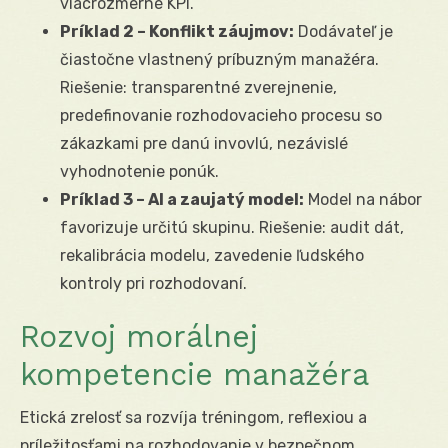
viacrozmerné KPI.
Príklad 2 – Konflikt záujmov:
Dodávateľ je
čiastočne vlastnený príbuzným manažéra.
Riešenie: transparentné zverejnenie,
predefinovanie rozhodovacieho procesu so
zákazkami pre danú invovlú, nezávislé
vyhodnotenie ponúk.
Príklad 3 – AI a zaujatý model:
Model na nábor
favorizuje určitú skupinu. Riešenie: audit dát,
rekalibrácia modelu, zavedenie ľudského
kontroly pri rozhodovaní.
Rozvoj morálnej
kompetencie manažéra
Etická zrelosť sa rozvíja tréningom, reflexiou a
príležitosťami na rozhodovanie v bezpečnom