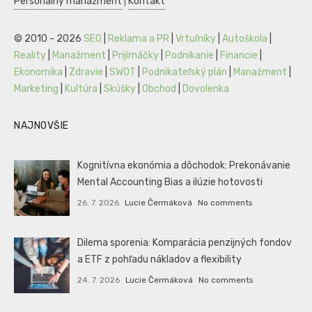
Personálny manažment
|
Kontakt
© 2010 - 2026
SEO
|
Reklama a PR
|
Vrtuľníky
|
Autoškola
|
Reality
|
Manažment
|
Prijímáčky
|
Podnikanie
|
Financie
|
Ekonomika
|
Zdravie
|
SWOT
|
Podnikateľský plán
|
Manažment
|
Marketing
|
Kultúra
|
Skúšky
|
Obchod
|
Dovolenka
NAJNOVŠIE
Kognitívna ekonómia a dôchodok: Prekonávanie
Mental Accounting Bias a ilúzie hotovosti
26. 7. 2026
Lucie Čermáková
No comments
Dilema sporenia: Komparácia penzijných fondov
a ETF z pohľadu nákladov a flexibility
24. 7. 2026
Lucie Čermáková
No comments