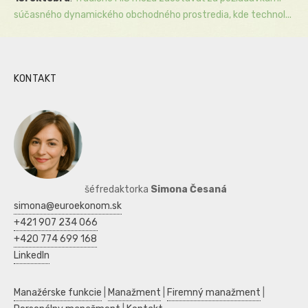
súčasného dynamického obchodného prostredia, kde technol...
KONTAKT
šéfredaktorka
Simona Česaná
simona@euroekonom.sk
+421 907 234 066
+420 774 699 168
LinkedIn
Manažérske funkcie
|
Manažment
|
Firemný manažment
|