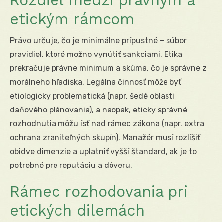
Rozdiel medzi právnym a
etickým rámcom
Právo určuje, čo je minimálne prípustné – súbor
pravidiel, ktoré možno vynútiť sankciami. Etika
prekračuje právne minimum a skúma, čo je správne z
morálneho hľadiska. Legálna činnosť môže byť
etiologicky problematická (napr. šedé oblasti
daňového plánovania), a naopak, eticky správné
rozhodnutia môžu ísť nad rámec zákona (napr. extra
ochrana zraniteľných skupín). Manažér musí rozlíšiť
obidve dimenzie a uplatniť vyšší štandard, ak je to
potrebné pre reputáciu a dôveru.
Rámec rozhodovania pri
etických dilemách