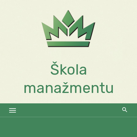
Skip
to
content
Škola
manažmentu