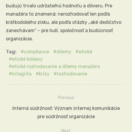
budujú trvalo udržateľnú hodnotu a dôveru. Pre
manažéra to znamená: nerozhodovať len podľa
krátkodobého zisku, ale podľa otázky „aké dedičstvo
zanechávam“ – pre ľudí, spoločnosť a budúcnosť
organizácie.
Tag:
compliance
dilemy
etické
etické kódexy
etické rozhodovanie a dilemy manažéra
integrita
krízy
rozhodovanie
Previous
Navigácia
Previous
Interná súdržnosť: Význam internej komunikácie
v
post:
pre súdržnosť organizácie
článku
Next