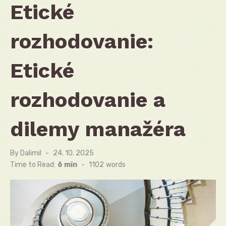
Etické
rozhodovanie:
Etické
rozhodovanie a
dilemy manažéra
By
Dalimil
Posted
24. 10. 2025
on
Time to Read:
6 min
-
1102
words