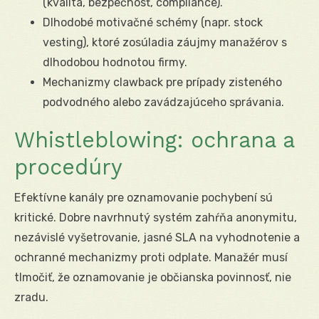
(kvalita, bezpečnosť, compliance).
Dlhodobé motivačné schémy (napr. stock
vesting), ktoré zosúladia záujmy manažérov s
dlhodobou hodnotou firmy.
Mechanizmy clawback pre prípady zisteného
podvodného alebo zavádzajúceho správania.
Whistleblowing: ochrana a
procedúry
Efektívne kanály pre oznamovanie pochybení sú
kritické. Dobre navrhnutý systém zahŕňa anonymitu,
nezávislé vyšetrovanie, jasné SLA na vyhodnotenie a
ochranné mechanizmy proti odplate. Manažér musí
tlmočiť, že oznamovanie je občianska povinnosť, nie
zradu.