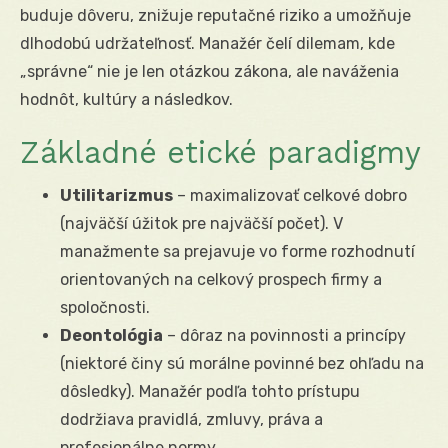
buduje dôveru, znižuje reputačné riziko a umožňuje
dlhodobú udržateľnosť. Manažér čelí dilemam, kde
„správne“ nie je len otázkou zákona, ale naváženia
hodnôt, kultúry a následkov.
Základné etické paradigmy
Utilitarizmus
– maximalizovať celkové dobro
(najväčší úžitok pre najväčší počet). V
manažmente sa prejavuje vo forme rozhodnutí
orientovaných na celkový prospech firmy a
spoločnosti.
Deontológia
– dôraz na povinnosti a princípy
(niektoré činy sú morálne povinné bez ohľadu na
dôsledky). Manažér podľa tohto prístupu
dodržiava pravidlá, zmluvy, práva a
profesionálne normy.