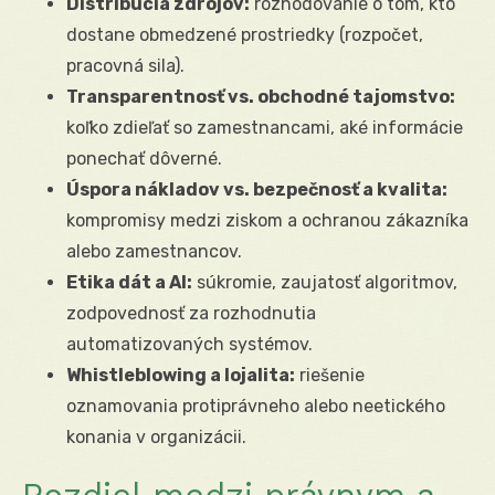
Distribúcia zdrojov:
rozhodovanie o tom, kto
dostane obmedzené prostriedky (rozpočet,
pracovná sila).
Transparentnosť vs. obchodné tajomstvo:
koľko zdieľať so zamestnancami, aké informácie
ponechať dôverné.
Úspora nákladov vs. bezpečnosť a kvalita:
kompromisy medzi ziskom a ochranou zákazníka
alebo zamestnancov.
Etika dát a AI:
súkromie, zaujatosť algoritmov,
zodpovednosť za rozhodnutia
automatizovaných systémov.
Whistleblowing a lojalita:
riešenie
oznamovania protiprávneho alebo neetického
konania v organizácii.