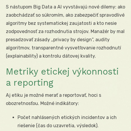
S nástupom Big Data a AI vyvstávajú nové dilemy: ako
zaobchádzať so súkromím, ako zabezpečiť spravodlivé
algoritmy bez systematickej zaujatosti a kto nesie
zodpovednosť za rozhodnutia strojov. Manažér by mal
presadzovať zásady „privacy by design“, audity
algoritmov, transparentné vysvetľovanie rozhodnutí
(explainability) a kontrolu dátovej kvality.
Metriky etickej výkonnosti
a reporting
Aj etiku je možné merať a reportovať, hoci s
obozretnosťou. Možné indikátory:
Počet nahlásených etických incidentov a ich
riešenie (čas do uzavretia, výsledok).