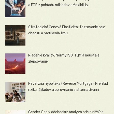
a ETF z pohľadu nákladov a flexibility
Strategická Cenová Elasticita: Testovanie bez
chaosu a narušenia trhu
Riadenie kvality: Normy ISO, TQM a neustále
zlepšovanie
Reverzná hypotéka (Reverse Mortgage): Prehľad
rizík, nákladov a porovnanie s alternatívami
Gender Gap v dôchodku: Analýza príčin nižších