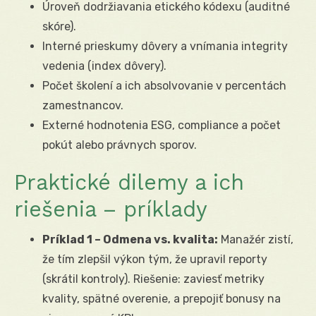
Úroveň dodržiavania etického kódexu (auditné
skóre).
Interné prieskumy dôvery a vnímania integrity
vedenia (index dôvery).
Počet školení a ich absolvovanie v percentách
zamestnancov.
Externé hodnotenia ESG, compliance a počet
pokút alebo právnych sporov.
Praktické dilemy a ich
riešenia – príklady
Príklad 1 – Odmena vs. kvalita:
Manažér zistí,
že tím zlepšil výkon tým, že upravil reporty
(skrátil kontroly). Riešenie: zaviesť metriky
kvality, spätné overenie, a prepojiť bonusy na