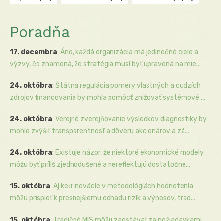
Poradňa
17. decembra
:
Áno, každá organizácia má jedinečné ciele a
výzvy, čo znamená, že stratégia musí byť upravená na mie...
24. októbra
:
Štátna regulácia pomery vlastných a cudzích
zdrojov financovania by mohla pomôcť znižovať systémové ...
24. októbra
:
Verejné zverejňovanie výsledkov diagnostiky by
mohlo zvýšiť transparentnosť a dôveru akcionárov a zá...
24. októbra
:
Existuje názor, že niektoré ekonomické modely
môžu byť príliš zjednodušené a nereflektujú dostatočne...
15. októbra
:
Aj keď inovácie v metodológiách hodnotenia
môžu prispieť k presnejšiemu odhadu rizík a výnosov, trad...
15. októbra
:
Tradičné MIS môžu zaostávať za požiadavkami