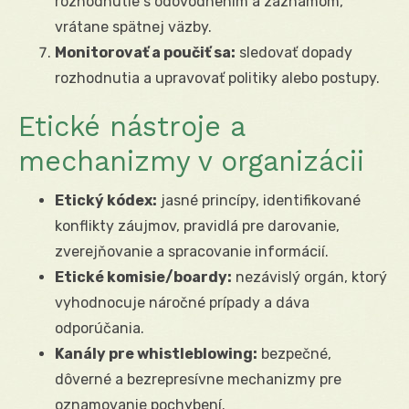
rozhodnutie s odôvodnením a záznamom,
vrátane spätnej väzby.
Monitorovať a poučiť sa:
sledovať dopady
rozhodnutia a upravovať politiky alebo postupy.
Etické nástroje a
mechanizmy v organizácii
Etický kódex:
jasné princípy, identifikované
konflikty záujmov, pravidlá pre darovanie,
zverejňovanie a spracovanie informácií.
Etické komisie/boardy:
nezávislý orgán, ktorý
vyhodnocuje náročné prípady a dáva
odporúčania.
Kanály pre whistleblowing:
bezpečné,
dôverné a bezrepresívne mechanizmy pre
oznamovanie pochybení.