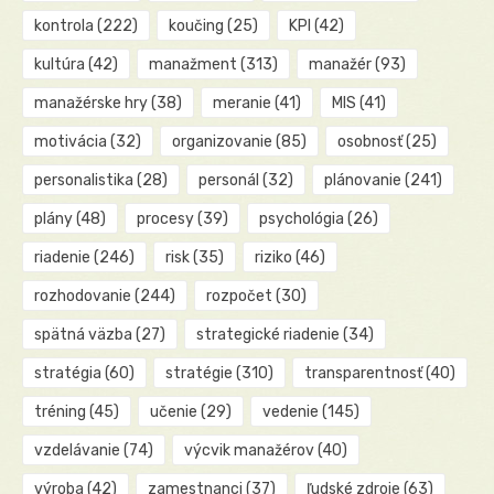
kontrola
(222)
koučing
(25)
KPI
(42)
kultúra
(42)
manažment
(313)
manažér
(93)
manažérske hry
(38)
meranie
(41)
MIS
(41)
motivácia
(32)
organizovanie
(85)
osobnosť
(25)
personalistika
(28)
personál
(32)
plánovanie
(241)
plány
(48)
procesy
(39)
psychológia
(26)
riadenie
(246)
risk
(35)
riziko
(46)
rozhodovanie
(244)
rozpočet
(30)
spätná väzba
(27)
strategické riadenie
(34)
stratégia
(60)
stratégie
(310)
transparentnosť
(40)
tréning
(45)
učenie
(29)
vedenie
(145)
vzdelávanie
(74)
výcvik manažérov
(40)
výroba
(42)
zamestnanci
(37)
ľudské zdroje
(63)