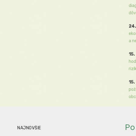
dia
dôv
24.
eko
a n
15.
hod
rizí
15.
pož
obc
Po
NAJNOVŠIE