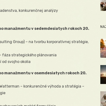
radenstva, konkurenčnej analýzy
NA
ého manažmentu v sedemdesiatych rokoch 20.
ulting Group) – na tvorbu korporatívnej stratégie,
 – fáza strategického plánovania
í od svojho okolia
ého manažmentu v osemdesiatych rokoch 20.
, Watterman – konkurenčné výhoda a stratégia –
égie