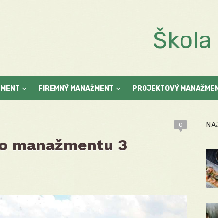
Škol
ŽMENT
FIREMNÝ MANAŽMENT
PROJEKTOVÝ MANAŽME
NA
0
ho manažmentu 3