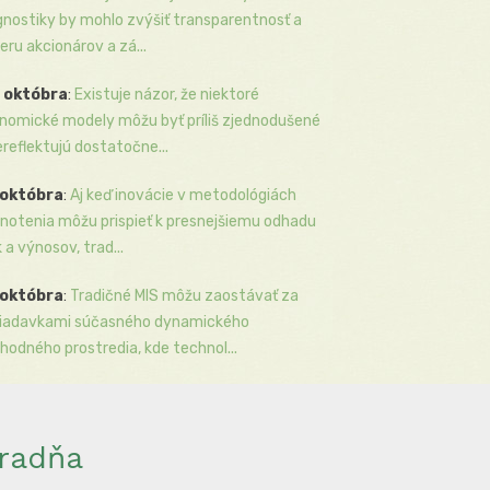
gnostiky by mohlo zvýšiť transparentnosť a
eru akcionárov a zá...
 októbra
:
Existuje názor, že niektoré
nomické modely môžu byť príliš zjednodušené
ereflektujú dostatočne...
 októbra
:
Aj keď inovácie v metodológiách
notenia môžu prispieť k presnejšiemu odhadu
k a výnosov, trad...
 októbra
:
Tradičné MIS môžu zaostávať za
iadavkami súčasného dynamického
hodného prostredia, kde technol...
radňa