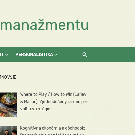
a manažmentu
NT
PERSONALISTIKA
JNOVŠIE
Where to Play / How to Win (Lafley
& Martin): Zjednodušený rámec pre
voľbu stratégie
Kognitívna ekonómia a dôchodok: