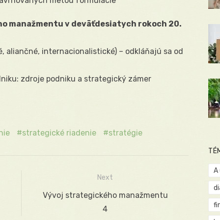
r navrhovaných metód formulácie
ého manažmentu v deväťdesiatych rokoch 20.
, aliančné, internacionalistické) – odkláňajú sa od
dniku: zdroje podniku a strategický zámer
nie
strategické riadenie
stratégie
TÉ
A
Next
d
u
Next
Vývoj strategického manažmentu
fi
post:
4