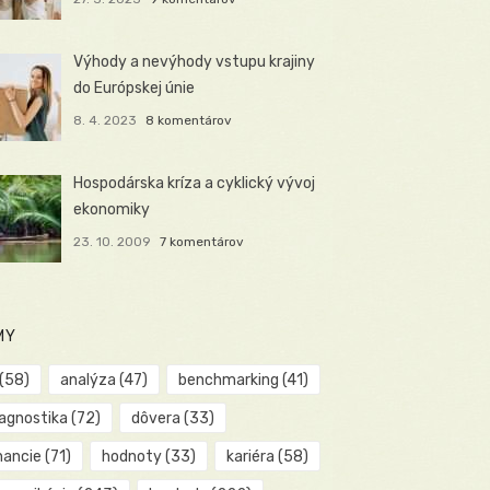
Výhody a nevýhody vstupu krajiny
do Európskej únie
8. 4. 2023
8 komentárov
Hospodárska kríza a cyklický vývoj
ekonomiky
23. 10. 2009
7 komentárov
MY
(58)
analýza
(47)
benchmarking
(41)
iagnostika
(72)
dôvera
(33)
nancie
(71)
hodnoty
(33)
kariéra
(58)