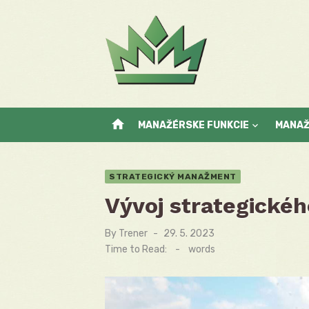
Skip
to
content
home
MANAŽÉRSKE FUNKCIE
MANA
STRATEGICKÝ MANAŽMENT
Vývoj strategické
By
Trener
Posted
29. 5. 2023
on
Time to Read:
-
words