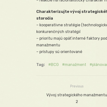
– reakcie na racionalistický charakte
Charakterizujte vývoj strategick
storočia
– kooperatívne stratégie (technologické
konkurenčných stratégií
– prioritu majú opäť interné faktory po
manažmentu
– prístupy sú orientované
Tag:
BCG
manažment
plánova
Previous
Navigácia
Previous
Vývoj strategického manažment
v
post:
2