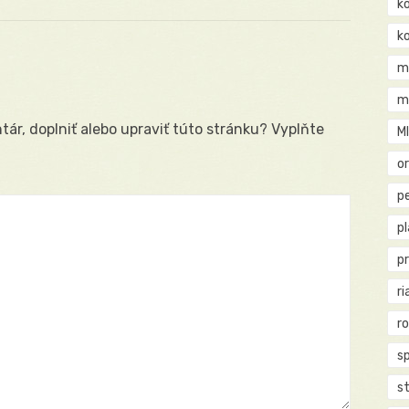
k
k
m
m
ár, doplniť alebo upraviť túto stránku? Vyplňte
M
o
pe
p
p
ri
r
s
st