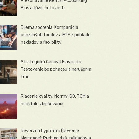
Prekonávanie Mental Accounting
Bias a ilúzie hotovosti
Dilema sporenia: Komparácia
penzijných fondov a ETF z pohľadu
nákladov a flexibility
Strategická Cenová Elasticita:
Testovanie bez chaosu a narušenia
trhu
Riadenie kvality: Normy ISO, TQM a
neustále zlepšovanie
Reverzná hypotéka (Reverse
Mortgage): Prehľad rizík, nákladov a