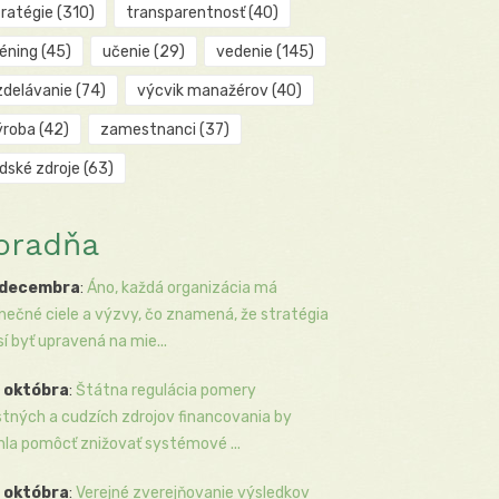
tratégie
(310)
transparentnosť
(40)
réning
(45)
učenie
(29)
vedenie
(145)
zdelávanie
(74)
výcvik manažérov
(40)
ýroba
(42)
zamestnanci
(37)
udské zdroje
(63)
oradňa
 decembra
:
Áno, každá organizácia má
inečné ciele a výzvy, čo znamená, že stratégia
í byť upravená na mie...
 októbra
:
Štátna regulácia pomery
stných a cudzích zdrojov financovania by
la pomôcť znižovať systémové ...
 októbra
:
Verejné zverejňovanie výsledkov