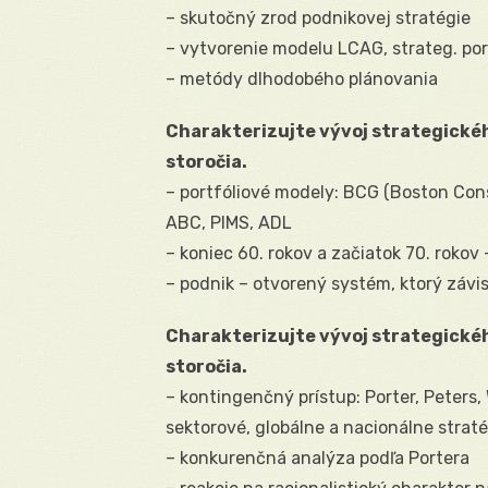
– skutočný zrod podnikovej stratégie
– vytvorenie modelu LCAG, strateg. po
– metódy dlhodobého plánovania
Charakterizujte vývoj strategick
storočia.
– portfóliové modely: BCG (Boston Cons
ABC, PIMS, ADL
– koniec 60. rokov a začiatok 70. rokov
– podnik – otvorený systém, ktorý závis
Charakterizujte vývoj strategick
storočia.
– kontingenčný prístup: Porter, Peters
sektorové, globálne a nacionálne strat
– konkurenčná analýza podľa Portera