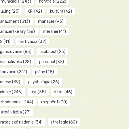
omunikácia
(243)
kontrola
(222)
oučing
(25)
KPI
(42)
kultúra
(42)
anažment
(313)
manažér
(93)
anažérske hry
(38)
meranie
(41)
IS
(41)
motivácia
(32)
rganizovanie
(85)
osobnosť
(25)
rsonalistika
(28)
personál
(32)
lánovanie
(241)
plány
(48)
rocesy
(39)
psychológia
(26)
adenie
(246)
risk
(35)
riziko
(46)
ozhodovanie
(244)
rozpočet
(30)
pätná väzba
(27)
rategické riadenie
(34)
stratégia
(60)