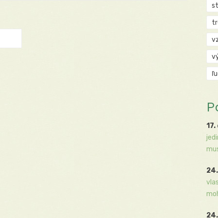
s
t
v
v
ľ
P
17.
jed
mus
24.
vla
moh
24.