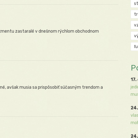
s
t
v
nažmentu zastaralé v dnešnom rýchlom obchodnom
v
ľ
P
17.
jed
tné, avšak musia sa prispôsobiť súčasným trendom a
mus
24.
vla
moh
24.