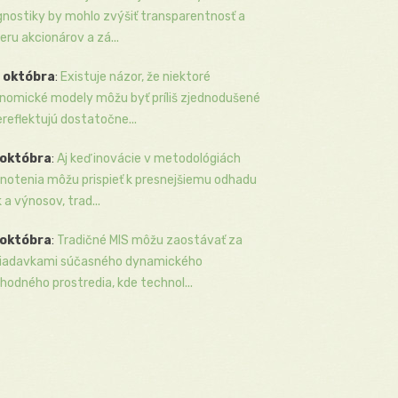
gnostiky by mohlo zvýšiť transparentnosť a
eru akcionárov a zá...
 októbra
:
Existuje názor, že niektoré
nomické modely môžu byť príliš zjednodušené
ereflektujú dostatočne...
 októbra
:
Aj keď inovácie v metodológiách
notenia môžu prispieť k presnejšiemu odhadu
k a výnosov, trad...
 októbra
:
Tradičné MIS môžu zaostávať za
iadavkami súčasného dynamického
hodného prostredia, kde technol...