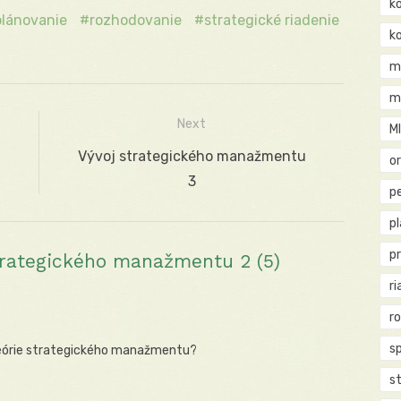
k
plánovanie
rozhodovanie
strategické riadenie
k
m
m
Next
M
u
Next
Vývoj strategického manažmentu
o
post:
3
pe
p
p
trategického manažmentu 2 (5)
ri
r
s
 teórie strategického manažmentu?
st