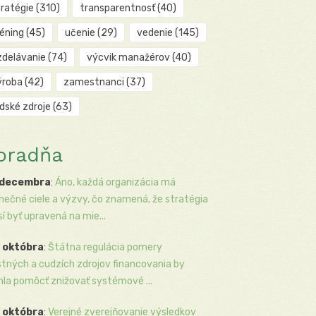
tratégie
(310)
transparentnosť
(40)
réning
(45)
učenie
(29)
vedenie
(145)
zdelávanie
(74)
výcvik manažérov
(40)
ýroba
(42)
zamestnanci
(37)
udské zdroje
(63)
oradňa
 decembra
:
Áno, každá organizácia má
inečné ciele a výzvy, čo znamená, že stratégia
í byť upravená na mie...
 októbra
:
Štátna regulácia pomery
stných a cudzích zdrojov financovania by
la pomôcť znižovať systémové ...
 októbra
:
Verejné zverejňovanie výsledkov