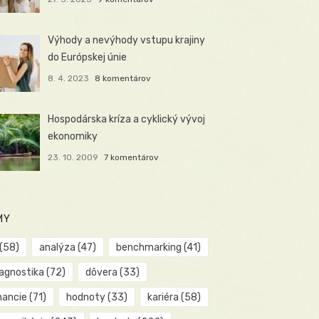
Výhody a nevýhody vstupu krajiny
do Európskej únie
8. 4. 2023
8 komentárov
Hospodárska kríza a cyklický vývoj
ekonomiky
23. 10. 2009
7 komentárov
MY
(58)
analýza
(47)
benchmarking
(41)
iagnostika
(72)
dôvera
(33)
nancie
(71)
hodnoty
(33)
kariéra
(58)