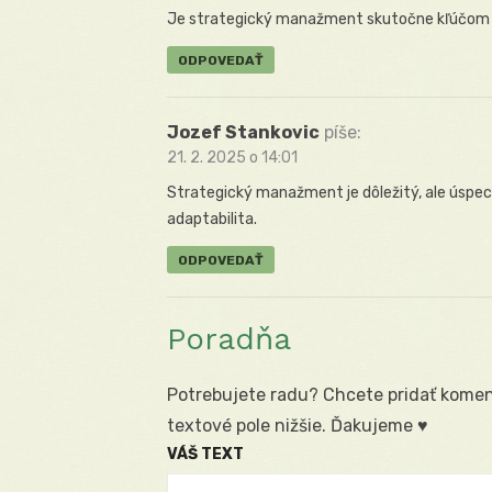
Je strategický manažment skutočne kľúčom k ú
ODPOVEDAŤ
Jozef Stankovic
píše:
21. 2. 2025 o 14:01
Strategický manažment je dôležitý, ale úspech 
adaptabilita.
ODPOVEDAŤ
Poradňa
Potrebujete radu? Chcete pridať koment
textové pole nižšie. Ďakujeme ♥
VÁŠ TEXT