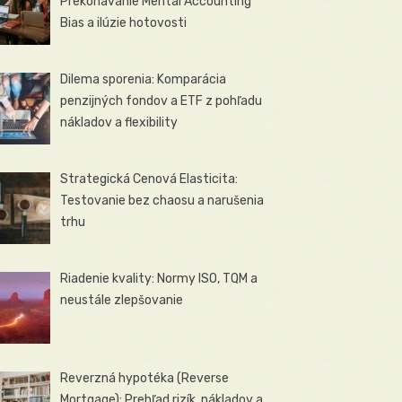
Prekonávanie Mental Accounting
Bias a ilúzie hotovosti
Dilema sporenia: Komparácia
penzijných fondov a ETF z pohľadu
nákladov a flexibility
Strategická Cenová Elasticita:
Testovanie bez chaosu a narušenia
trhu
Riadenie kvality: Normy ISO, TQM a
neustále zlepšovanie
Reverzná hypotéka (Reverse
Mortgage): Prehľad rizík, nákladov a