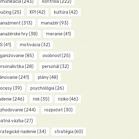
omunikácia
(243)
kontrola
(222)
oučing
(25)
KPI
(42)
kultúra
(42)
anažment
(313)
manažér
(93)
anažérske hry
(38)
meranie
(41)
IS
(41)
motivácia
(32)
rganizovanie
(85)
osobnosť
(25)
rsonalistika
(28)
personál
(32)
lánovanie
(241)
plány
(48)
rocesy
(39)
psychológia
(26)
adenie
(246)
risk
(35)
riziko
(46)
ozhodovanie
(244)
rozpočet
(30)
pätná väzba
(27)
rategické riadenie
(34)
stratégia
(60)