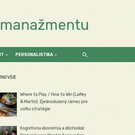
a manažmentu
NT
PERSONALISTIKA
JNOVŠIE
Where to Play / How to Win (Lafley
& Martin): Zjednodušený rámec pre
voľbu stratégie
Kognitívna ekonómia a dôchodok: