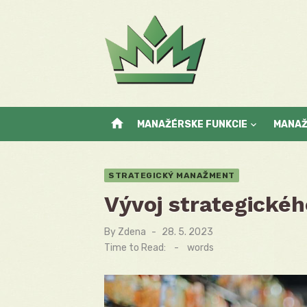
Skip
to
content
home
MANAŽÉRSKE FUNKCIE
MANA
STRATEGICKÝ MANAŽMENT
Vývoj strategické
By
Zdena
Posted
28. 5. 2023
on
Time to Read:
-
words