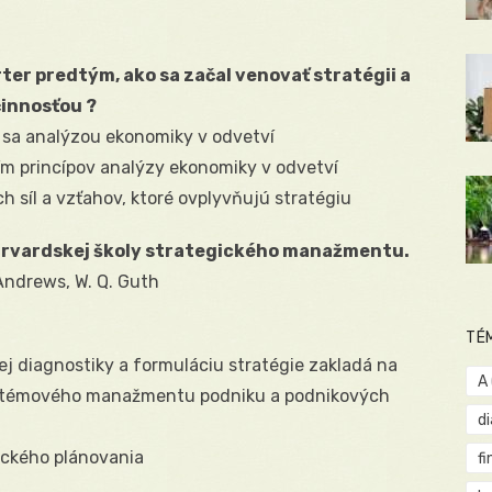
ter predtým, ako sa začal venovať stratégii a
činnosťou ?
l sa analýzou ekonomiky v odvetví
ím princípov analýzy ekonomiky v odvetví
 síl a vzťahov, ktoré ovplyvňujú stratégiu
arvardskej školy strategického manažmentu.
. Andrews, W. Q. Guth
TÉ
ej diagnostiky a formuláciu stratégie zakladá na
A
systémového manažmentu podniku a podnikových
d
ického plánovania
fi