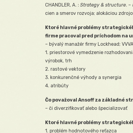
CHANDLER, A. :
Strategy & structure
. –
cien a smerov rozvoja; alokáciou zdrojo
Ktoré hlavné problémy strategické
firme pracoval pred príchodom na u
– bývalý manažér firmy Lockhead; VVVA
1. priestorové vymedzenie rozhodovania 
výrobok, trh
2. rastové vektory
3. konkurenčné výhody a synergia
4. atribúty
Čo považoval Ansoff za základné st
– či diverzifikovať alebo špecializovať
Ktoré hlavné problémy strategick
1. problém hodnotového reťazca