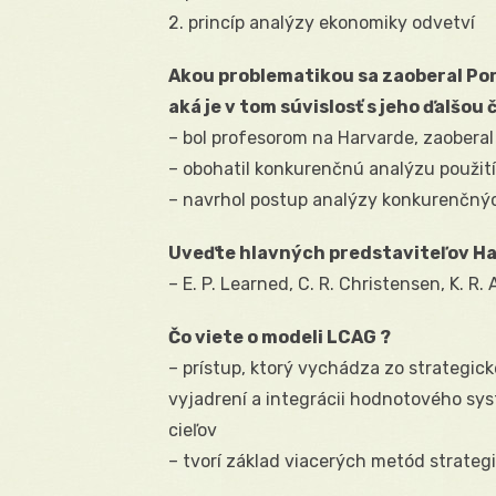
2. princíp analýzy ekonomiky odvetví
Akou problematikou sa zaoberal Por
aká je v tom súvislosť s jeho ďalšou 
– bol profesorom na Harvarde, zaobera
– obohatil konkurenčnú analýzu použit
– navrhol postup analýzy konkurenčných
Uveďte hlavných predstaviteľov H
– E. P. Learned, C. R. Christensen, K. R
Čo viete o modeli LCAG ?
– prístup, ktorý vychádza zo strategick
vyjadrení a integrácii hodnotového 
cieľov
– tvorí základ viacerých metód strateg