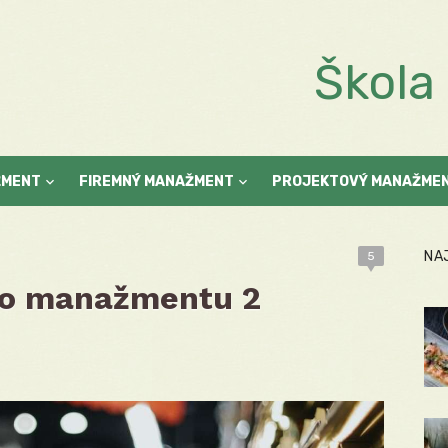
Škol
ŽMENT
FIREMNÝ MANAŽMENT
PROJEKTOVÝ MANAŽME
NA
5
ho manažmentu 2