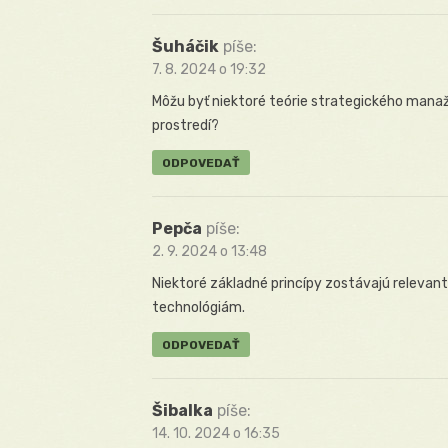
Šuháčik
píše:
7. 8. 2024 o 19:32
Môžu byť niektoré teórie strategického ma
prostredí?
ODPOVEDAŤ
Pepča
píše:
2. 9. 2024 o 13:48
Niektoré základné princípy zostávajú relevan
technológiám.
ODPOVEDAŤ
Šibalka
píše:
14. 10. 2024 o 16:35