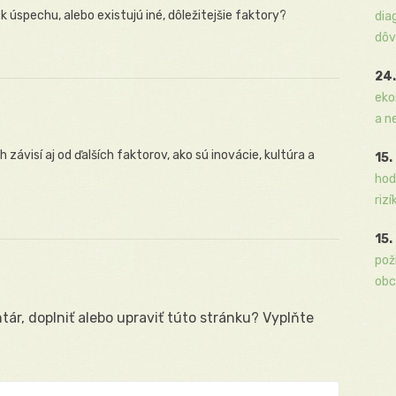
spechu, alebo existujú iné, dôležitejšie faktory?
dia
dôv
24.
eko
a n
závisí aj od ďalších faktorov, ako sú inovácie, kultúra a
15.
hod
rizí
15.
pož
obc
ár, doplniť alebo upraviť túto stránku? Vyplňte