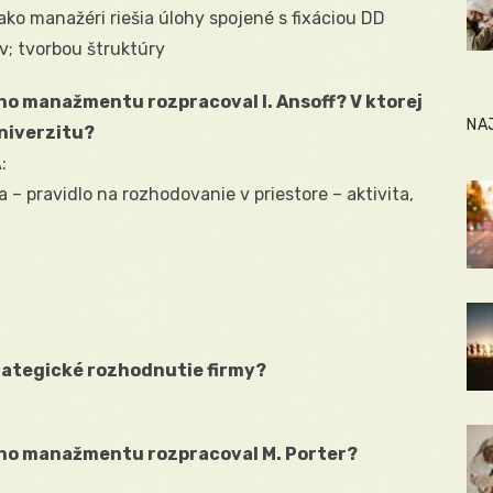
 ako manažéri riešia úlohy spojené s fixáciou DD
v; tvorbou štruktúry
ho manažmentu rozpracoval I. Ansoff? V ktorej
NA
niverzitu?
:
– pravidlo na rozhodovanie v priestore – aktivita,
rategické rozhodnutie firmy?
ého manažmentu rozpracoval M. Porter?