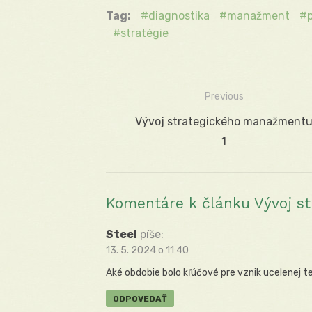
Tag:
diagnostika
manažment
stratégie
Previous
Navigácia
Previous
Vývoj strategického manažment
v
post:
1
článku
Komentáre k článku Vývoj s
Steel
píše:
13. 5. 2024 o 11:40
Aké obdobie bolo kľúčové pre vznik ucelenej
ODPOVEDAŤ