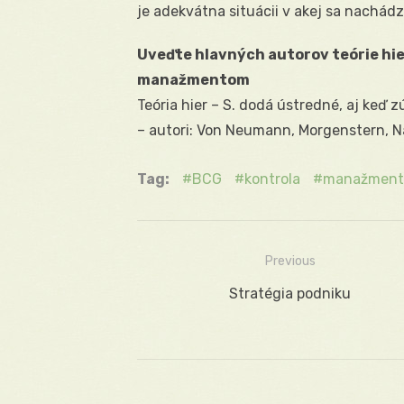
je adekvátna situácii v akej sa nachádz
Uveďte hlavných autorov teórie hier
manažmentom
Teória hier – S. dodá ústredné, aj keď
– autori: Von Neumann, Morgenstern, N
Tag:
BCG
kontrola
manažment
Previous
Navigácia
Previous
Stratégia podniku
v
post:
článku