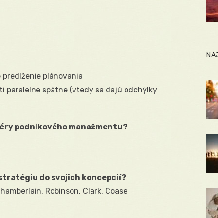
NA
 predlženie plánovania
osti paralelne spätne (vtedy sa dajú odchýlky
 sféry podnikového manažmentu?
stratégiu do svojich koncepcií?
hamberlain, Robinson, Clark, Coase