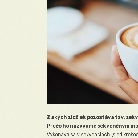
Z akých zložiek pozostáva tzv. s
Prečo ho nazývame sekvenčným m
Vykonáva sa v sekvenciách (sled krokoc