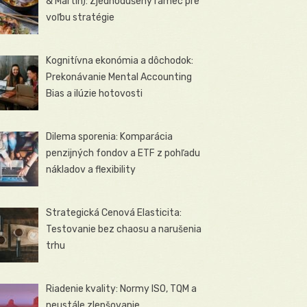
& Martin): Zjednodušený rámec pre
voľbu stratégie
Kognitívna ekonómia a dôchodok:
Prekonávanie Mental Accounting
Bias a ilúzie hotovosti
Dilema sporenia: Komparácia
penzijných fondov a ETF z pohľadu
nákladov a flexibility
Strategická Cenová Elasticita:
Testovanie bez chaosu a narušenia
trhu
Riadenie kvality: Normy ISO, TQM a
neustále zlepšovanie