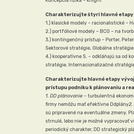
Koncepcia rizika – Knight
Charakterizujte štyri hlavné etap
1.) klasické modely – racionalistické – 
2.) portfóliové modely – BCG – na tvorb
3.) kontingenčný prístup – Porter, Pet
Sektorové stratégie, Globálne stratégie
4.) kooperatívne S. – odkláňajú sa od 
stratégie, Internacionalizačné stratégi
Charakterizujte hlavné etapy vývo
prístupu podniku k plánovaniu a rea
1. DD plánovanie
– turbulentná ekonomik
firmy nemôžu mať efektívne Ddplány
2.
sú pripravené na eventuálne zmeny. Plá
strnulé, lebo nie je možné vypracovať v
periodický charakter, DD strategický plá