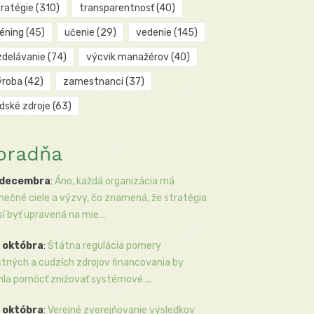
tratégie
(310)
transparentnosť
(40)
réning
(45)
učenie
(29)
vedenie
(145)
zdelávanie
(74)
výcvik manažérov
(40)
ýroba
(42)
zamestnanci
(37)
udské zdroje
(63)
oradňa
 decembra
:
Áno, každá organizácia má
inečné ciele a výzvy, čo znamená, že stratégia
í byť upravená na mie...
 októbra
:
Štátna regulácia pomery
stných a cudzích zdrojov financovania by
la pomôcť znižovať systémové ...
 októbra
:
Verejné zverejňovanie výsledkov