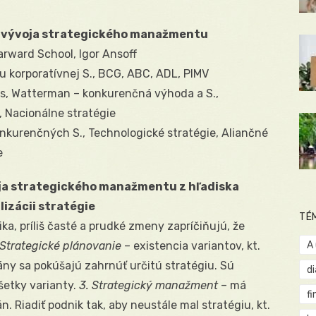
y vývoja strategického manažmentu
Harward School, Igor Ansoff
u korporatívnej S., BCG, ABC, ADL, PIMV
ers, Watterman – konkurenčná výhoda a S.,
, Nacionálne stratégie
konkurenčných S., Technologické stratégie, Aliančné
e
ja strategického manažmentu z hľadiska
lizácii stratégie
TÉ
a, príliš časté a prudké zmeny zapríčiňujú, že
 Strategické plánovanie
– existencia variantov, kt.
A
ny sa pokúšajú zahrnúť určitú stratégiu. Sú
d
šetky varianty.
3. Strategický manažment
– má
fi
n. Riadiť podnik tak, aby neustále mal stratégiu, kt.