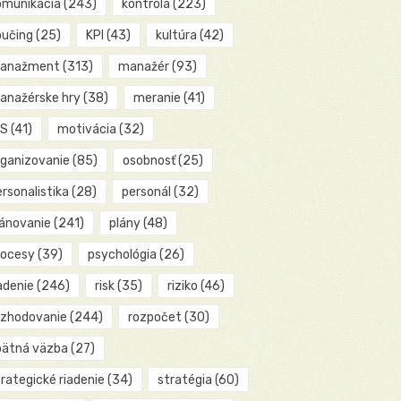
omunikácia
(243)
kontrola
(223)
oučing
(25)
KPI
(43)
kultúra
(42)
anažment
(313)
manažér
(93)
anažérske hry
(38)
meranie
(41)
IS
(41)
motivácia
(32)
rganizovanie
(85)
osobnosť
(25)
rsonalistika
(28)
personál
(32)
lánovanie
(241)
plány
(48)
rocesy
(39)
psychológia
(26)
adenie
(246)
risk
(35)
riziko
(46)
ozhodovanie
(244)
rozpočet
(30)
pätná väzba
(27)
rategické riadenie
(34)
stratégia
(60)