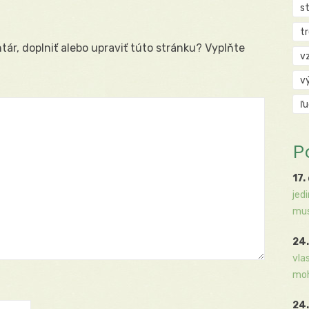
s
t
ár, doplniť alebo upraviť túto stránku? Vyplňte
v
v
ľ
P
17.
jed
mus
24.
vla
moh
24.