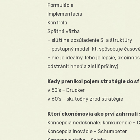
Formulácia
Implementácia
Kontrola
Spätná väzba
– slúži na zosúladenie S. a štruktúry
– postupný model, kt. spôsobuje časové
– nie je ideálny, lebo je lepšie, ak činn
odstrániť hneď a zistiť príčiny)
Kedy prenikol pojem stratégie do
v 50’s – Drucker
v 60’s – skutočný zrod stratégie
Ktorí ekonómovia ako prví zahrnuli 
Koncepcia nedokonalej konkurencie – C
Koncepcia inovácie – Schumpeter