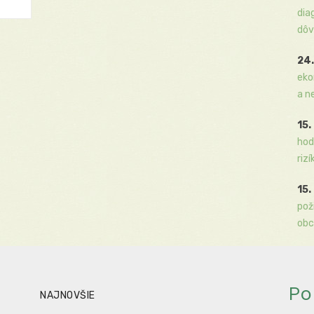
dia
dôv
24.
eko
a n
15.
hod
rizí
15.
pož
obc
Po
NAJNOVŠIE