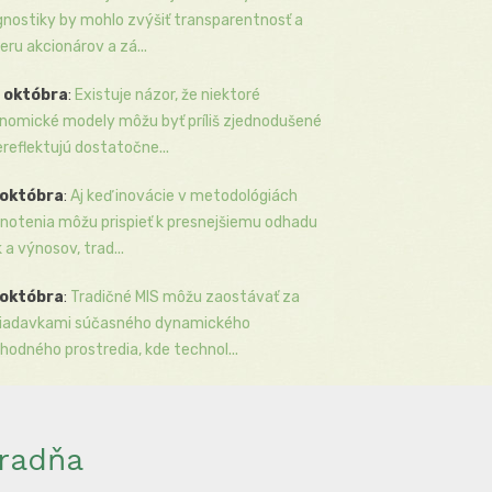
gnostiky by mohlo zvýšiť transparentnosť a
eru akcionárov a zá...
 októbra
:
Existuje názor, že niektoré
nomické modely môžu byť príliš zjednodušené
ereflektujú dostatočne...
 októbra
:
Aj keď inovácie v metodológiách
notenia môžu prispieť k presnejšiemu odhadu
k a výnosov, trad...
 októbra
:
Tradičné MIS môžu zaostávať za
iadavkami súčasného dynamického
hodného prostredia, kde technol...
radňa