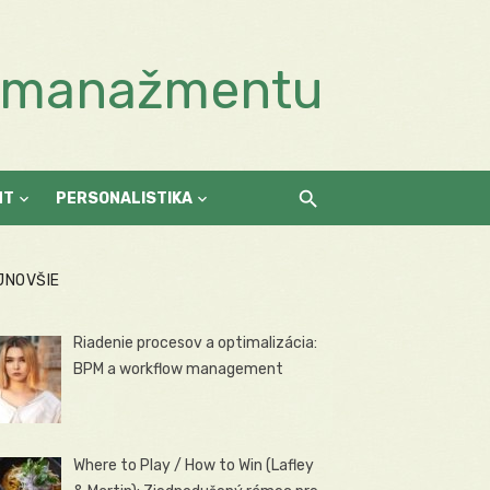
a manažmentu
NT
PERSONALISTIKA
JNOVŠIE
Riadenie procesov a optimalizácia:
BPM a workflow management
Where to Play / How to Win (Lafley