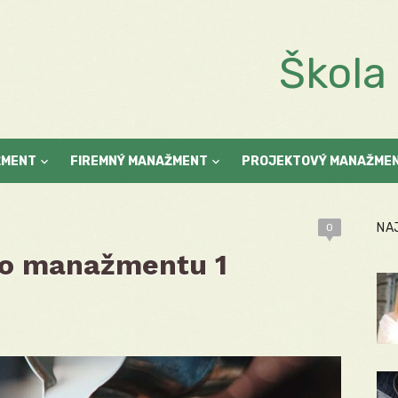
Škol
ŽMENT
FIREMNÝ MANAŽMENT
PROJEKTOVÝ MANAŽME
NA
0
ho manažmentu 1