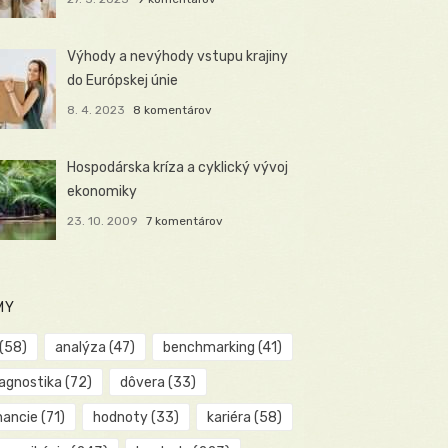
Výhody a nevýhody vstupu krajiny
do Európskej únie
8. 4. 2023
8 komentárov
Hospodárska kríza a cyklický vývoj
ekonomiky
23. 10. 2009
7 komentárov
MY
(58)
analýza
(47)
benchmarking
(41)
iagnostika
(72)
dôvera
(33)
nancie
(71)
hodnoty
(33)
kariéra
(58)