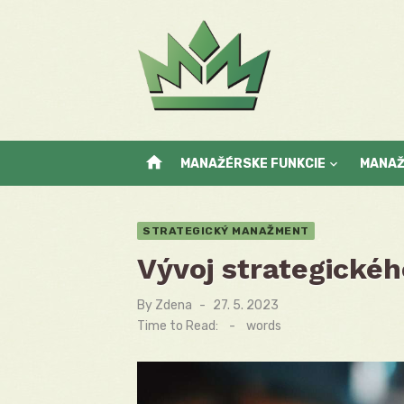
Skip
to
content
home
MANAŽÉRSKE FUNKCIE
MANA
STRATEGICKÝ MANAŽMENT
Vývoj strategické
By
Zdena
Posted
27. 5. 2023
on
Time to Read:
-
words