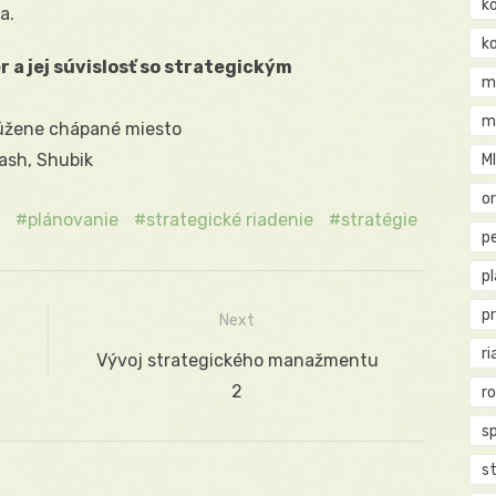
k
a.
k
 a jej súvislosť so strategickým
m
m
 zúžene chápané miesto
ash, Shubik
M
o
plánovanie
strategické riadenie
stratégie
pe
p
p
Next
ri
Next
Vývoj strategického manažmentu
post:
2
r
s
st