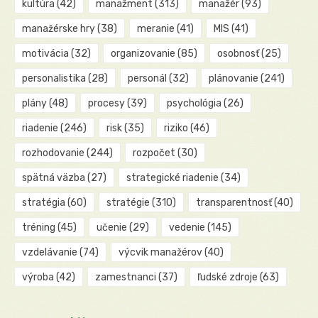
kultúra
(42)
manažment
(313)
manažér
(93)
manažérske hry
(38)
meranie
(41)
MIS
(41)
motivácia
(32)
organizovanie
(85)
osobnosť
(25)
personalistika
(28)
personál
(32)
plánovanie
(241)
plány
(48)
procesy
(39)
psychológia
(26)
riadenie
(246)
risk
(35)
riziko
(46)
rozhodovanie
(244)
rozpočet
(30)
spätná väzba
(27)
strategické riadenie
(34)
stratégia
(60)
stratégie
(310)
transparentnosť
(40)
tréning
(45)
učenie
(29)
vedenie
(145)
vzdelávanie
(74)
výcvik manažérov
(40)
výroba
(42)
zamestnanci
(37)
ľudské zdroje
(63)