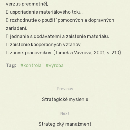
verzus predmetné),
 usporiadanie materiálového toku,
 rozhodnutie o použití pomocných a dopravných
zariadení,
 jednanie s dodávateľmi a zaistenie materiálu,
 zaistenie kooperačných vzťahov,
 zácvik pracovníkov. (Tomek a Vávrová, 2001, s. 210)
Tag:
kontrola
výroba
Previous
Navigácia
Previous
Strategické myslenie
v
post:
Next
článku
Next
Strategický manažment