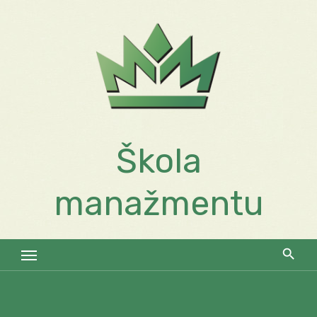
Skip
to
content
Škola
manažmentu