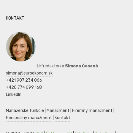
KONTAKT
šéfredaktorka
Simona Česaná
simona@euroekonom.sk
+421 907 234 066
+420 774 699 168
LinkedIn
Manažérske funkcie
|
Manažment
|
Firemný manažment
|
Personálny manažment
|
Kontakt