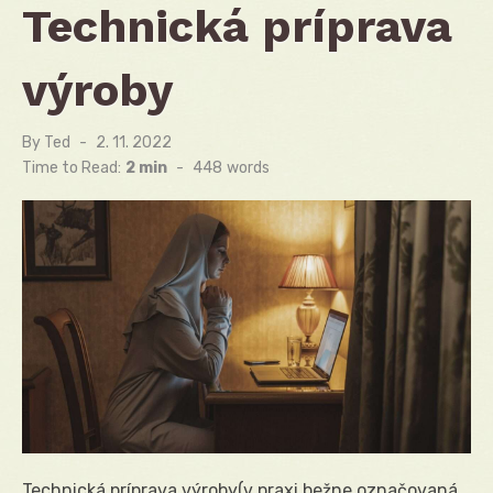
Technická príprava
výroby
By
Ted
Posted
2. 11. 2022
on
Time to Read:
2 min
-
448
words
Technická príprava výroby(v praxi bežne označovaná