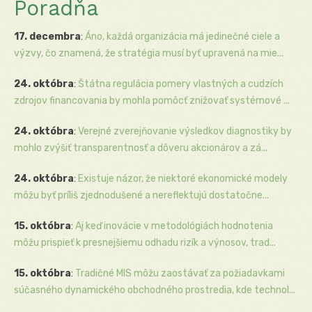
Poradňa
17. decembra
:
Áno, každá organizácia má jedinečné ciele a
výzvy, čo znamená, že stratégia musí byť upravená na mie...
24. októbra
:
Štátna regulácia pomery vlastných a cudzích
zdrojov financovania by mohla pomôcť znižovať systémové ...
24. októbra
:
Verejné zverejňovanie výsledkov diagnostiky by
mohlo zvýšiť transparentnosť a dôveru akcionárov a zá...
24. októbra
:
Existuje názor, že niektoré ekonomické modely
môžu byť príliš zjednodušené a nereflektujú dostatočne...
15. októbra
:
Aj keď inovácie v metodológiách hodnotenia
môžu prispieť k presnejšiemu odhadu rizík a výnosov, trad...
15. októbra
:
Tradičné MIS môžu zaostávať za požiadavkami
súčasného dynamického obchodného prostredia, kde technol...