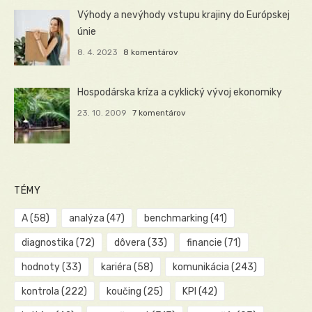
Výhody a nevýhody vstupu krajiny do Európskej
únie
8. 4. 2023
8 komentárov
Hospodárska kríza a cyklický vývoj ekonomiky
23. 10. 2009
7 komentárov
TÉMY
A
(58)
analýza
(47)
benchmarking
(41)
diagnostika
(72)
dôvera
(33)
financie
(71)
hodnoty
(33)
kariéra
(58)
komunikácia
(243)
kontrola
(222)
koučing
(25)
KPI
(42)