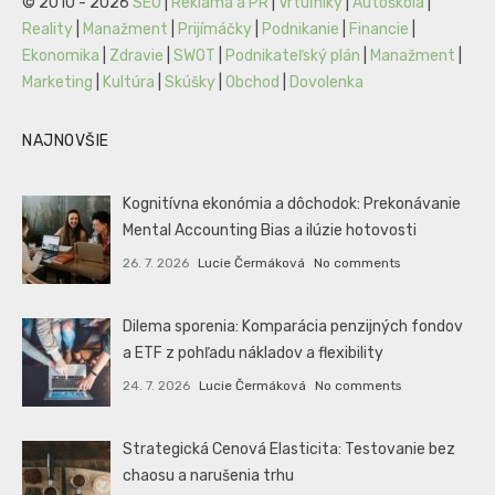
© 2010 - 2026
SEO
|
Reklama a PR
|
Vrtuľníky
|
Autoškola
|
Reality
|
Manažment
|
Prijímáčky
|
Podnikanie
|
Financie
|
Ekonomika
|
Zdravie
|
SWOT
|
Podnikateľský plán
|
Manažment
|
Marketing
|
Kultúra
|
Skúšky
|
Obchod
|
Dovolenka
NAJNOVŠIE
Kognitívna ekonómia a dôchodok: Prekonávanie
Mental Accounting Bias a ilúzie hotovosti
26. 7. 2026
Lucie Čermáková
No comments
Dilema sporenia: Komparácia penzijných fondov
a ETF z pohľadu nákladov a flexibility
24. 7. 2026
Lucie Čermáková
No comments
Strategická Cenová Elasticita: Testovanie bez
chaosu a narušenia trhu