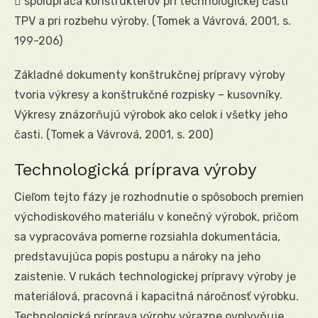
 spolupráca konštruktérov pri technologickej časti
TPV a pri rozbehu výroby. (Tomek a Vávrová, 2001, s.
199-206)
Základné dokumenty konštrukčnej prípravy výroby
tvoria výkresy a konštrukčné rozpisky – kusovníky.
Výkresy znázorňujú výrobok ako celok i všetky jeho
časti. (Tomek a Vávrová, 2001, s. 200)
Technologická príprava výroby
Cieľom tejto fázy je rozhodnutie o spôsoboch premien
východiskového materiálu v konečný výrobok, pričom
sa vypracováva pomerne rozsiahla dokumentácia,
predstavujúca popis postupu a nároky na jeho
zaistenie. V rukách technologickej prípravy výroby je
materiálová, pracovná i kapacitná náročnosť výrobku.
Technologická príprava výroby výrazne ovplyvňuje