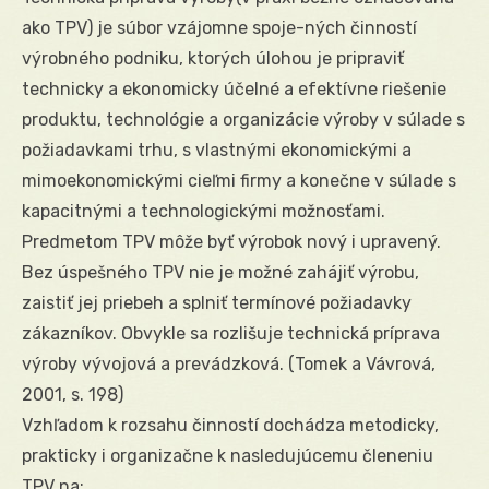
ako TPV) je súbor vzájomne spoje-ných činností
výrobného podniku, ktorých úlohou je pripraviť
technicky a ekonomicky účelné a efektívne riešenie
produktu, technológie a organizácie výroby v súlade s
požiadavkami trhu, s vlastnými ekonomickými a
mimoekonomickými cieľmi firmy a konečne v súlade s
kapacitnými a technologickými možnosťami.
Predmetom TPV môže byť výrobok nový i upravený.
Bez úspešného TPV nie je možné zahájiť výrobu,
zaistiť jej priebeh a splniť termínové požiadavky
zákazníkov. Obvykle sa rozlišuje technická príprava
výroby vývojová a prevádzková. (Tomek a Vávrová,
2001, s. 198)
Vzhľadom k rozsahu činností dochádza metodicky,
prakticky i organizačne k nasledujúcemu členeniu
TPV na: