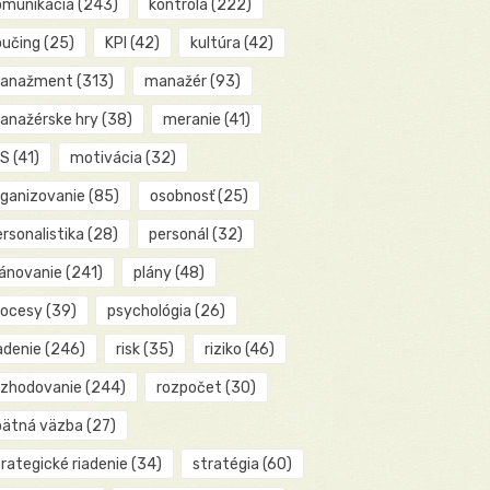
omunikácia
(243)
kontrola
(222)
oučing
(25)
KPI
(42)
kultúra
(42)
anažment
(313)
manažér
(93)
anažérske hry
(38)
meranie
(41)
IS
(41)
motivácia
(32)
rganizovanie
(85)
osobnosť
(25)
rsonalistika
(28)
personál
(32)
lánovanie
(241)
plány
(48)
rocesy
(39)
psychológia
(26)
adenie
(246)
risk
(35)
riziko
(46)
ozhodovanie
(244)
rozpočet
(30)
pätná väzba
(27)
rategické riadenie
(34)
stratégia
(60)