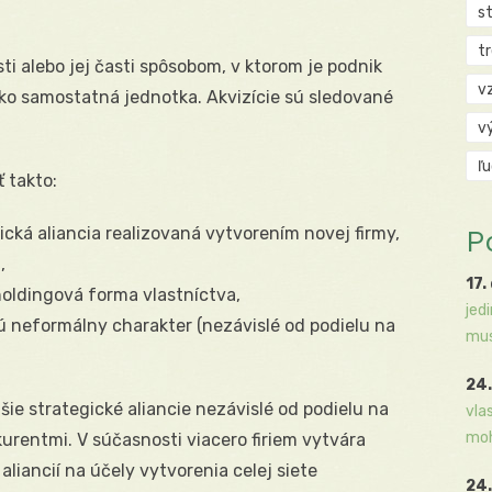
s
t
i alebo jej časti spôsobom, v ktorom je podnik
v
ko samostatná jednotka. Akvizície sú sledované
v
ľ
 takto:
gická aliancia realizovaná vytvorením novej firmy,
P
,
17.
holdingová forma vlastníctva,
jed
ú neformálny charakter (nezávislé od podielu na
mus
24.
ie strategické aliancie nezávislé od podielu na
vla
moh
urentmi. V súčasnosti viacero firiem vytvára
ť aliancií na účely vytvorenia celej siete
24.