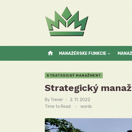
Skip
to
content
home
MANAŽÉRSKE FUNKCIE
MANA
STRATEGICKÝ MANAŽMENT
Strategický mana
By
Trener
Posted
2. 11. 2022
on
Time to Read:
-
words