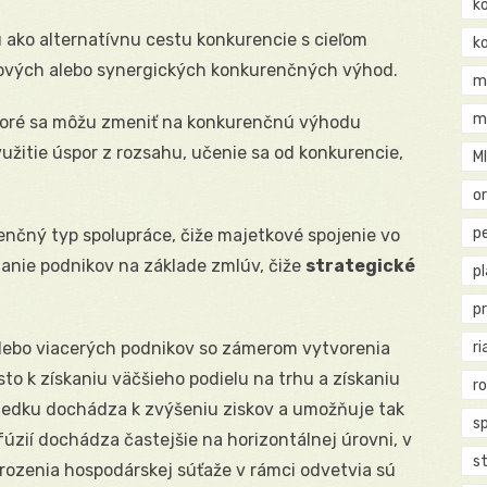
k
 ako alternatívnu cestu konkurencie s cieľom
k
 nových alebo synergických konkurenčných výhod.
m
m
toré sa môžu zmeniť na konkurenčnú výhodu
užitie úspor z rozsahu, učenie sa od konkurencie,
M
o
pe
enčný typ spolupráce, čiže majetkové spojenie vo
ájanie podnikov na základe zmlúv, čiže
strategické
p
p
lebo viacerých podnikov so zámerom vytvorenia
ri
sto k získaniu väčšieho podielu na trhu a získaniu
r
edku dochádza k zvýšeniu ziskov a umožňuje tak
s
fúzií dochádza častejšie na horizontálnej úrovni, v
st
rozenia hospodárskej súťaže v rámci odvetvia sú