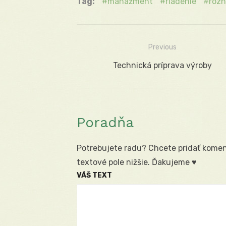
Tag:
manažment
riadenie
roz
Previous
Navigácia
Previous
Technická príprava výroby
v
post:
článku
Poradňa
Potrebujete radu? Chcete pridať koment
textové pole nižšie. Ďakujeme ♥
VÁŠ TEXT