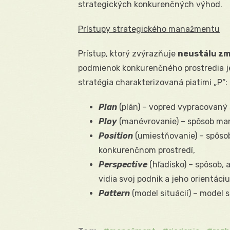
strategických konkurenčných výhod.
Prístupy strategického manažmentu
Prístup, ktorý zvýrazňuje
neustálu z
podmienok konkurenčného prostredia je
stratégia charakterizovaná piatimi „P“:
Plan
(plán) – vopred vypracovaný s
Ploy
(manévrovanie) – spôsob man
Position
(umiestňovanie) – spôso
konkurenčnom prostredí,
Perspective
(hľadisko) – spôsob, 
vidia svoj podnik a jeho orientáciu
Pattern
(model situácií) – model 