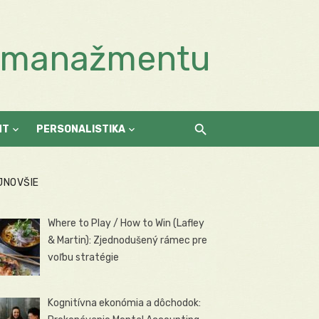
a manažmentu
NT
PERSONALISTIKA
JNOVŠIE
Where to Play / How to Win (Lafley
& Martin): Zjednodušený rámec pre
voľbu stratégie
Kognitívna ekonómia a dôchodok: