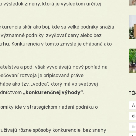
 výsledok zmeny, ktorá je výsledkom určitej
kurencia skôr ako boj, kde sa veľké podniky snažia
 významné podniky, zvyšovať ceny alebo bez
trhu. Konkurencia v tomto zmysle je chápaná ako
yvateľstva a pod. však vyvolávajú nový pohľad na
čovaní rozvoja je pripisovaná práve
ápe ako tzv. „vodca“, ktorý má vo svetovej
redníctvom
„konkurenčnej výhody“
.
TÉ
A
omiky ide v strategickom riadení podniku o
d
fi
 využívajú rôzne spôsoby konkurencie, bez snahy