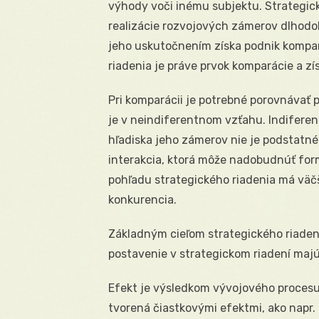
výhody voči inému subjektu. Strategick
realizácie rozvojových zámerov dlhodo
jeho uskutočnením získa podnik kompa
riadenia je práve prvok komparácie a z
Pri komparácii je potrebné porovnávať 
je v neindiferentnom vzťahu. Indifere
hľadiska jeho zámerov nie je podstatn
interakcia, ktorá môže nadobudnúť fo
pohľadu strategického riadenia má väč
konkurencia.
Základným cieľom strategického riaden
postavenie v strategickom riadení maj
Efekt je výsledkom vývojového procesu
tvorená čiastkovými efektmi, ako napr. e