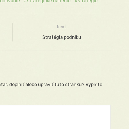
hodovanie
strategické riadenie
stratégie
Next
Next
Stratégia podniku
post:
ár, doplniť alebo upraviť túto stránku? Vyplňte