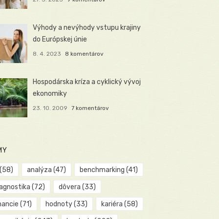
Výhody a nevýhody vstupu krajiny
do Európskej únie
8. 4. 2023
8 komentárov
Hospodárska kríza a cyklický vývoj
ekonomiky
23. 10. 2009
7 komentárov
MY
(58)
analýza
(47)
benchmarking
(41)
iagnostika
(72)
dôvera
(33)
nancie
(71)
hodnoty
(33)
kariéra
(58)