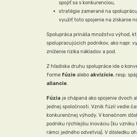
spojiť sa s konkurenciou,
stratégie zamerané na spoluprácu
využiť toto spojenie na získanie
Spolupráca prináša množstvo výhod, k
spolupracujúcich podnikov, ako napr. vy
zníženie rizika nákladov a pod.
Z hľadiska druhu spolupráce ide o konv
forme
fúzie
alebo
akvizície
, resp. sp
aliancie
.
Fúzia
je chápaná ako spojenie dvoch a
jednej spoločnosti. Vznik fúzií vedie ča
konkurenčnej výhody. V konečnom dôsl
podniku rýchlejšiu inováciu (ku vzniku 
rámci jedného odvetvia). V dôsledku oh