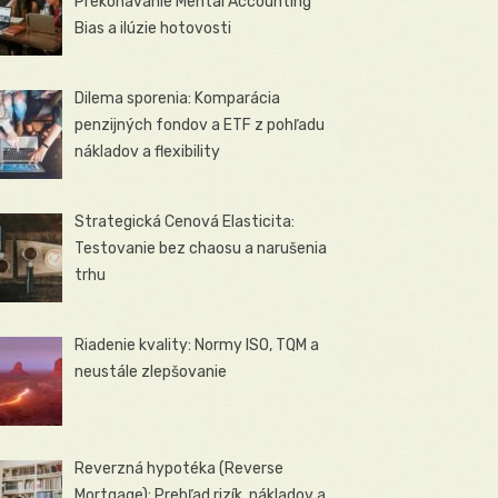
Prekonávanie Mental Accounting
Bias a ilúzie hotovosti
Dilema sporenia: Komparácia
penzijných fondov a ETF z pohľadu
nákladov a flexibility
Strategická Cenová Elasticita:
Testovanie bez chaosu a narušenia
trhu
Riadenie kvality: Normy ISO, TQM a
neustále zlepšovanie
Reverzná hypotéka (Reverse
Mortgage): Prehľad rizík, nákladov a