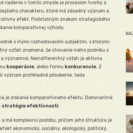
é riadenie v tomto zmysle je procesom tvorby a
bejšieho charakteru, ktoré má zásadný význam a
ratívny efekt. Podstatným znakom strategického
ískanie komparatívnej výhody.
NA
podnik s inými rozhodovacími subjektmi, s ktorými
ntný vzťah znamená, že chovanie iného podniku z
é a významné. Neindiferentný vzťah je aktívna
rmu
kooperácie
, alebo formu
konkurencie
. Z
ší význam protikladné pôsobenie, teda
ia je získanie komparatívneho efektu. Dominantné
ú
stratégie efektívnosti
.
 a má komplexnú podobu, pričom jeho štruktúra je
fekt ekonomický, sociálny, ekologický, politický,