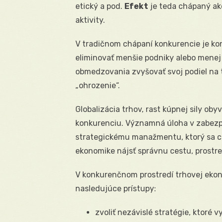
etický a pod.
Efekt
je teda chápaný ako
aktivity.
V tradičnom chápaní konkurencie je kon
eliminovať menšie podniky alebo menej
obmedzovania zvyšovať svoj podiel na 
„ohrozenie“.
Globalizácia trhov, rast kúpnej sily ob
konkurenciu. Významná úloha v zabezpe
strategickému manažmentu, ktorý sa ch
ekonomike nájsť správnu cestu, prost
V konkurenčnom prostredí trhovej ekon
nasledujúce prístupy:
zvoliť nezávislé stratégie, ktoré