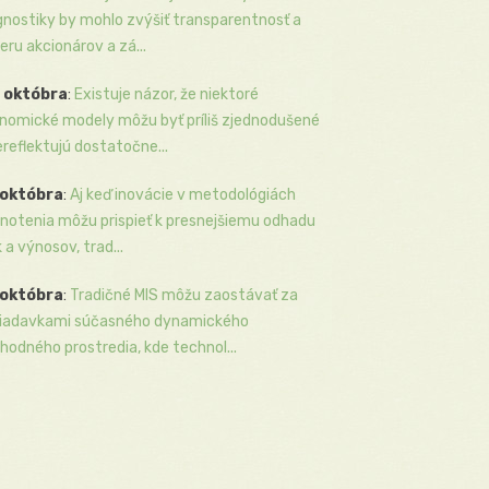
gnostiky by mohlo zvýšiť transparentnosť a
eru akcionárov a zá...
 októbra
:
Existuje názor, že niektoré
nomické modely môžu byť príliš zjednodušené
ereflektujú dostatočne...
 októbra
:
Aj keď inovácie v metodológiách
notenia môžu prispieť k presnejšiemu odhadu
k a výnosov, trad...
 októbra
:
Tradičné MIS môžu zaostávať za
iadavkami súčasného dynamického
hodného prostredia, kde technol...