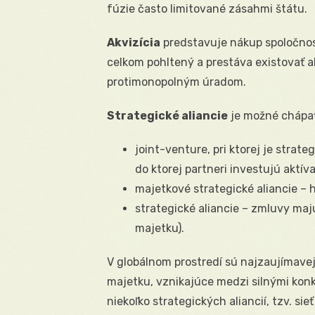
fúzie často limitované zásahmi štátu.
Akvizícia
predstavuje nákup spoločnost
celkom pohltený a prestáva existovať a
protimonopolným úradom.
Strategické aliancie
je možné chápať
joint-venture, pri ktorej je strate
do ktorej partneri investujú aktíva
majetkové strategické aliancie – 
strategické aliancie – zmluvy maj
majetku).
V globálnom prostredí sú najzaujímavejš
majetku, vznikajúce medzi silnými konk
niekoľko strategických aliancií, tzv. sie