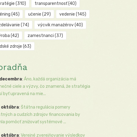
tratégie
(310)
transparentnosť
(40)
réning
(45)
učenie
(29)
vedenie
(145)
zdelávanie
(74)
výcvik manažérov
(40)
ýroba
(42)
zamestnanci
(37)
udské zdroje
(63)
oradňa
 decembra
:
Áno, každá organizácia má
inečné ciele a výzvy, čo znamená, že stratégia
í byť upravená na mie...
 októbra
:
Štátna regulácia pomery
stných a cudzích zdrojov financovania by
la pomôcť znižovať systémové ...
 októbra
:
Verejné zverejňovanie výsledkov