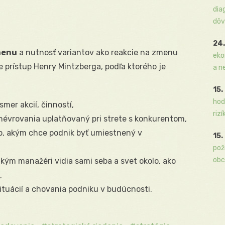
dia
dôv
24.
menu
a nutnosť variantov ako reakcie na zmenu
eko
 prístup Henry Mintzberga, podľa ktorého je
a n
15.
hod
mer akcií, činností,
rizí
évrovania uplatňovaný pri strete s konkurentom,
b, akým chce podnik byť umiestnený v
15.
pož
obc
akým manažéri vidia sami seba a svet okolo, ako
,
situácií a chovania podniku v budúcnosti.