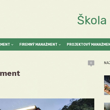
Škol
ŽMENT
FIREMNÝ MANAŽMENT
PROJEKTOVÝ MANAŽME
NA
0
žment