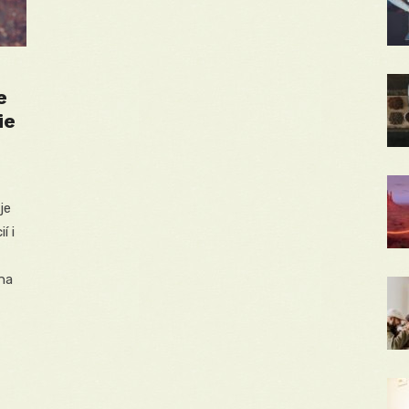
e
ie
je
í i
na