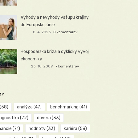
Výhody a nevýhody vstupu krajiny
do Európskej únie
8. 4. 2023
8 komentárov
Hospodárska kríza a cyklický vývoj
ekonomiky
23. 10. 2009
7 komentárov
MY
(58)
analýza
(47)
benchmarking
(41)
iagnostika
(72)
dôvera
(33)
nancie
(71)
hodnoty
(33)
kariéra
(58)