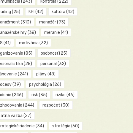
omunikácia
(243)
kontrola
(222)
oučing
(25)
KPI
(42)
kultúra
(42)
anažment
(313)
manažér
(93)
anažérske hry
(38)
meranie
(41)
IS
(41)
motivácia
(32)
rganizovanie
(85)
osobnosť
(25)
rsonalistika
(28)
personál
(32)
lánovanie
(241)
plány
(48)
rocesy
(39)
psychológia
(26)
adenie
(246)
risk
(35)
riziko
(46)
ozhodovanie
(244)
rozpočet
(30)
pätná väzba
(27)
rategické riadenie
(34)
stratégia
(60)