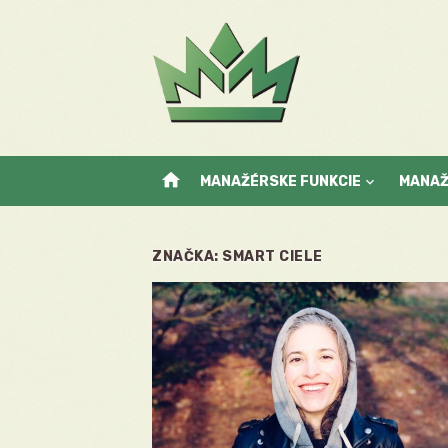
Skip
to
content
home
MANAŽÉRSKE FUNKCIE
MANA
ZNAČKA:
SMART CIELE