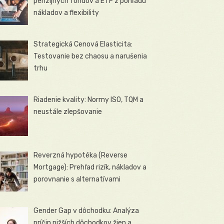
penzijných fondov a ETF z pohľadu
nákladov a flexibility
Strategická Cenová Elasticita:
Testovanie bez chaosu a narušenia
trhu
Riadenie kvality: Normy ISO, TQM a
neustále zlepšovanie
Reverzná hypotéka (Reverse
Mortgage): Prehľad rizík, nákladov a
porovnanie s alternatívami
Gender Gap v dôchodku: Analýza
príčin nižších dôchodkov žien a