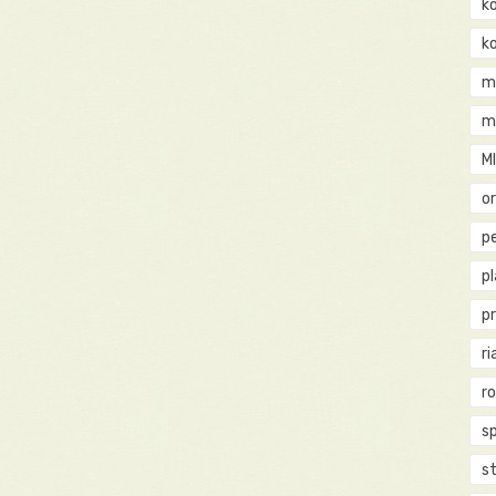
k
k
m
m
M
o
pe
p
p
ri
r
s
st