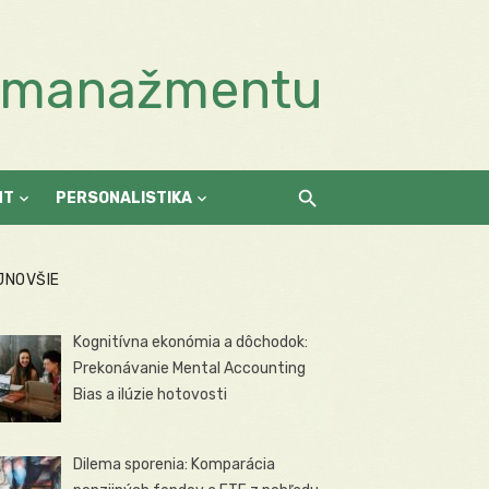
a manažmentu
NT
PERSONALISTIKA
JNOVŠIE
Kognitívna ekonómia a dôchodok:
Prekonávanie Mental Accounting
Bias a ilúzie hotovosti
Dilema sporenia: Komparácia