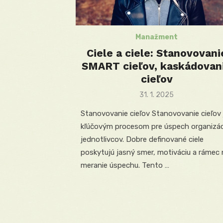
Manažment
Ciele a ciele: Stanovovani
SMART cieľov, kaskádovan
cieľov
Posted
31. 1. 2025
on
Stanovovanie cieľov Stanovovanie cieľov 
kľúčovým procesom pre úspech organizáci
jednotlivcov. Dobre definované ciele
poskytujú jasný smer, motiváciu a rámec 
meranie úspechu. Tento …