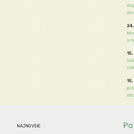
dia
dôv
24.
eko
a n
15.
hod
rizí
15.
pož
obc
Po
NAJNOVŠIE