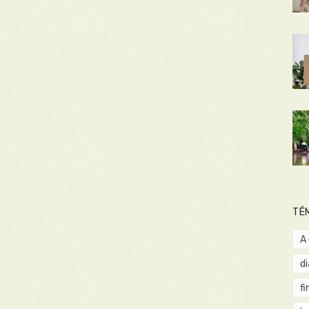
TÉ
A
d
fi