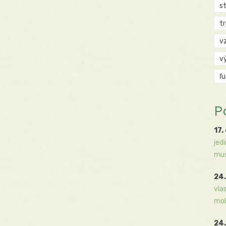
s
t
v
v
ľ
P
17.
jed
mus
24.
vla
moh
24.