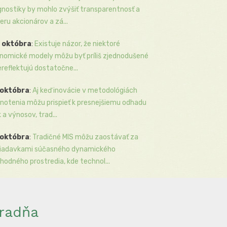
gnostiky by mohlo zvýšiť transparentnosť a
eru akcionárov a zá...
 októbra
:
Existuje názor, že niektoré
nomické modely môžu byť príliš zjednodušené
ereflektujú dostatočne...
 októbra
:
Aj keď inovácie v metodológiách
notenia môžu prispieť k presnejšiemu odhadu
k a výnosov, trad...
 októbra
:
Tradičné MIS môžu zaostávať za
iadavkami súčasného dynamického
hodného prostredia, kde technol...
radňa