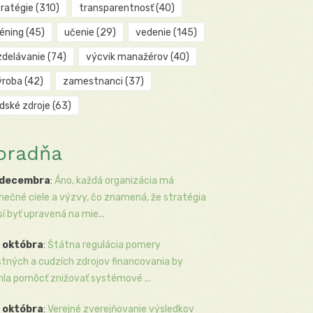
tratégie
(310)
transparentnosť
(40)
réning
(45)
učenie
(29)
vedenie
(145)
zdelávanie
(74)
výcvik manažérov
(40)
ýroba
(42)
zamestnanci
(37)
udské zdroje
(63)
oradňa
 decembra
:
Áno, každá organizácia má
inečné ciele a výzvy, čo znamená, že stratégia
í byť upravená na mie...
 októbra
:
Štátna regulácia pomery
stných a cudzích zdrojov financovania by
la pomôcť znižovať systémové ...
 októbra
:
Verejné zverejňovanie výsledkov