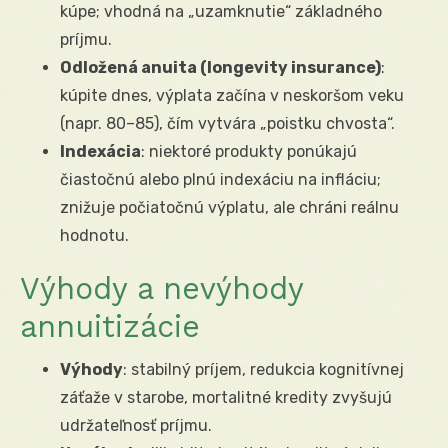
kúpe; vhodná na „uzamknutie“ základného
príjmu.
Odložená anuita (longevity insurance)
:
kúpite dnes, výplata začína v neskoršom veku
(napr. 80–85), čím vytvára „poistku chvosta“.
Indexácia
: niektoré produkty ponúkajú
čiastočnú alebo plnú indexáciu na infláciu;
znižuje počiatočnú výplatu, ale chráni reálnu
hodnotu.
Výhody a nevýhody
annuitizácie
Výhody
: stabilný príjem, redukcia kognitívnej
záťaže v starobe, mortalitné kredity zvyšujú
udržateľnosť príjmu.