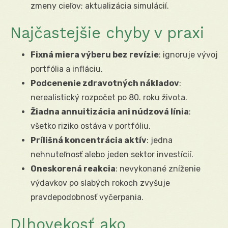
zmeny cieľov; aktualizácia simulácií.
Najčastejšie chyby v praxi
Fixná miera výberu bez revízie
: ignoruje vývoj
portfólia a infláciu.
Podcenenie zdravotných nákladov
:
nerealistický rozpočet po 80. roku života.
Žiadna annuitizácia ani núdzová línia
:
všetko riziko ostáva v portfóliu.
Prílišná koncentrácia aktív
: jedna
nehnuteľnosť alebo jeden sektor investícií.
Oneskorená reakcia
: nevykonané zníženie
výdavkov po slabých rokoch zvyšuje
pravdepodobnosť vyčerpania.
Dlhovekosť ako