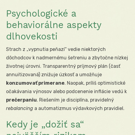
Psychologické a
behaviorálne aspekty
dlhovekosti
Strach z „vypnutia peňazí“ vedie niektorých
dôchodcov k nadmernému šetreniu a zbytočne nízkej
životnej úrovni. Transparentný príjmový plán (časť
annuitizovaná) znižuje úzkosť a umožňuje
konzumovať primerane
. Naopak, príliš optimistické
očakávania výnosov alebo podcenenie inflácie vedú k
prečerpaniu
. Riešením je disciplína, pravidelný
rebalancing
a automatizmus výdavkových pravidiel.
Kedy je „dožiť sa“