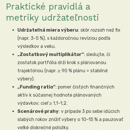
Praktické pravidlá a
metriky udržateľnosti
Udržateľná miera výberu
: skôr
rozsah
než fix
(napr. 3–5 %), s každoročnou revíziou podľa
výsledkov a veku.
„Zostatkový multiplikátor“
: sledujte, či
zostatok portfólia drží krok s plánovanou
trajektóriou (napr. ≥ 90 % plánu = stabilné
výbery).
„Funding ratio“
: pomer čistých finančných
aktív k súčasnej hodnote plánovaných
výdavkov; cieľ ≥ 1,1–1,2.
Scenárové prahy
: v prípade 3 po sebe idúcich
slabých rokov znížiť výbery o 10–15 % a pauzovať
veľké diskrečné položky.