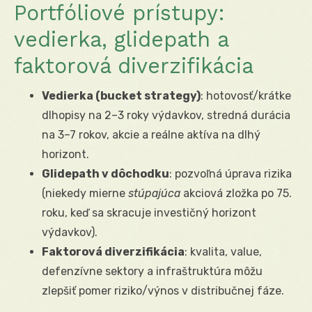
Portfóliové prístupy:
vedierka, glidepath a
faktorová diverzifikácia
Vedierka (bucket strategy)
: hotovosť/krátke
dlhopisy na 2–3 roky výdavkov, stredná durácia
na 3–7 rokov, akcie a reálne aktíva na dlhý
horizont.
Glidepath v dôchodku
: pozvoľná úprava rizika
(niekedy mierne
stúpajúca
akciová zložka po 75.
roku, keď sa skracuje investičný horizont
výdavkov).
Faktorová diverzifikácia
: kvalita, value,
defenzívne sektory a infraštruktúra môžu
zlepšiť pomer riziko/výnos v distribučnej fáze.