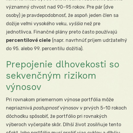
významný chvost nad 90–95 rokov. Pre pár (dve
osoby) je pravdepodobnosť, že aspoň jeden člen sa
dožije veľmi vysokého veku,
vyššia
než pre
jednotlivca. Finančné plány preto často používajú
percentilové ciele
(napr. navrhnúť príjem udržateľný
do 95. alebo 99. percentilu dožitia).
Prepojenie dlhovekosti so
sekvenčným rizikom
výnosov
Pri rovnakom priemernom výnose portfólia môže
nepriaznivá
postupnosť
výnosov v prvých 5–10 rokoch
dôchodku spôsobiť, že portfólio pri rovnakých
výberoch vyčerpáte skôr. Dlhší život zosilňuje tento
efekt, lebo portfólio musí prežiť viac cyklov a dlhšiu