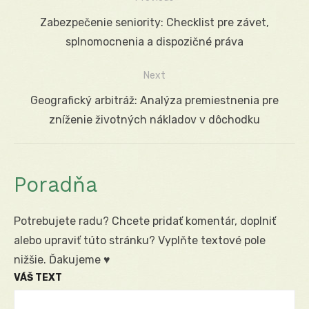
Navigácia
Previous
Zabezpečenie seniority: Checklist pre závet,
v
post:
splnomocnenia a dispozičné práva
článku
Next
Next
Geografický arbitráž: Analýza premiestnenia pre
post:
zníženie životných nákladov v dôchodku
Poradňa
Potrebujete radu? Chcete pridať komentár, doplniť
alebo upraviť túto stránku? Vyplňte textové pole
nižšie. Ďakujeme ♥
VÁŠ TEXT