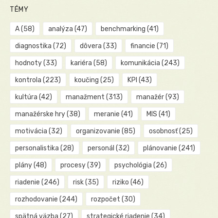
TÉMY
A
(58)
analýza
(47)
benchmarking
(41)
diagnostika
(72)
dôvera
(33)
financie
(71)
hodnoty
(33)
kariéra
(58)
komunikácia
(243)
kontrola
(223)
koučing
(25)
KPI
(43)
kultúra
(42)
manažment
(313)
manažér
(93)
manažérske hry
(38)
meranie
(41)
MIS
(41)
motivácia
(32)
organizovanie
(85)
osobnosť
(25)
personalistika
(28)
personál
(32)
plánovanie
(241)
plány
(48)
procesy
(39)
psychológia
(26)
riadenie
(246)
risk
(35)
riziko
(46)
rozhodovanie
(244)
rozpočet
(30)
spätná väzba
(27)
strategické riadenie
(34)