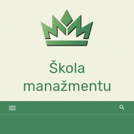
Skip
to
content
Škola
manažmentu