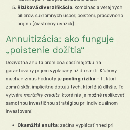
Riziková diverzifikácia
: kombinácia verejných
pilierov, súkromných úspor, poistení, pracovného
príjmu (čiastočný úväzok).
Annuitizácia: ako funguje
„poistenie dožitia“
Doživotná anuita premieňa časť majetku na
garantovaný príjem vyplácaný až do smrti. Kľúčový
mechanizmus hodnoty je
pooling rizika
– tí, ktorí
zomrú skôr, implicitne dotujú tých, ktorí žijú dlhšie. To
vytvára
mortality credits
, ktoré nie je možné replikovať
samotnou investičnou stratégiou pri individuálnom
investovaní.
Okamžitá anuita
: začína vyplácať hneď pri