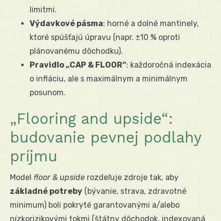
limitmi.
Výdavkové pásma
: horné a dolné mantinely,
ktoré spúšťajú úpravu (napr. ±10 % oproti
plánovanému dôchodku).
Pravidlo „CAP & FLOOR“
: každoročná indexácia
o infláciu, ale s maximálnym a minimálnym
posunom.
„Flooring and upside“:
budovanie pevnej podlahy
príjmu
Model
floor & upside
rozdeľuje zdroje tak, aby
základné potreby
(bývanie, strava, zdravotné
minimum) boli pokryté garantovanými a/alebo
nízkorizikovými tokmi (štátny dôchodok, indexovaná