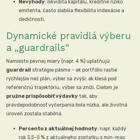
Nevýhody
: ilikvidita kapitálu, kreditné riziko
emitenta, často slabšia flexibilita indexácie a
dedičnosti.
Dynamické pravidlá výberu
a „guardrails“
Namiesto pevnej miery (napr. 4 %) uplatňujú
guardrail
stratégie pásma – ak portfólio rastie
rýchlejšie než plán, výber sa zvýši; ak klesá pod
referenčnú trajektóriu, výber sa zníži. Cieľom je
pružne prispôsobiť výdavky
tak, aby
pravdepodobnosť vyčerpania bola nízka, ale životná
úroveň zostala stabilná.
Percento z aktuálnej hodnoty
: napr. každý
rok 3,5–5 % z aktuálneho zostatku s min–max