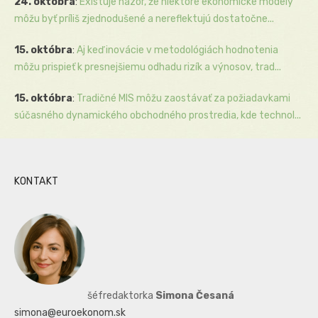
24. októbra
:
Existuje názor, že niektoré ekonomické modely
môžu byť príliš zjednodušené a nereflektujú dostatočne...
15. októbra
:
Aj keď inovácie v metodológiách hodnotenia
môžu prispieť k presnejšiemu odhadu rizík a výnosov, trad...
15. októbra
:
Tradičné MIS môžu zaostávať za požiadavkami
súčasného dynamického obchodného prostredia, kde technol...
KONTAKT
šéfredaktorka
Simona Česaná
simona@euroekonom.sk