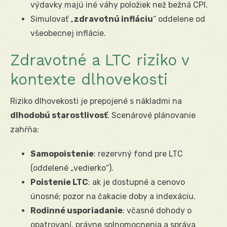
výdavky majú iné váhy položiek než bežná CPI.
Simulovať „
zdravotnú infláciu
“ oddelene od
všeobecnej inflácie.
Zdravotné a LTC riziko v
kontexte dlhovekosti
Riziko dlhovekosti je prepojené s nákladmi na
dlhodobú starostlivosť
. Scenárové plánovanie
zahŕňa:
Samopoistenie
: rezervný fond pre LTC
(oddelené „vedierko“).
Poistenie LTC
: ak je dostupné a cenovo
únosné; pozor na čakacie doby a indexáciu.
Rodinné usporiadanie
: včasné dohody o
opatrovaní, právne splnomocnenia a správa