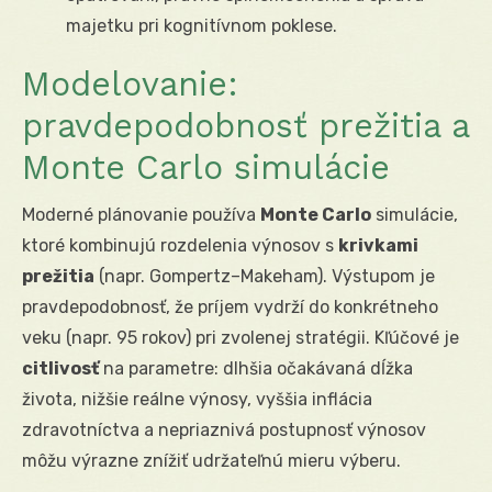
majetku pri kognitívnom poklese.
Modelovanie:
pravdepodobnosť prežitia a
Monte Carlo simulácie
Moderné plánovanie používa
Monte Carlo
simulácie,
ktoré kombinujú rozdelenia výnosov s
krivkami
prežitia
(napr. Gompertz–Makeham). Výstupom je
pravdepodobnosť, že príjem vydrží do konkrétneho
veku (napr. 95 rokov) pri zvolenej stratégii. Kľúčové je
citlivosť
na parametre: dlhšia očakávaná dĺžka
života, nižšie reálne výnosy, vyššia inflácia
zdravotníctva a nepriaznivá postupnosť výnosov
môžu výrazne znížiť udržateľnú mieru výberu.