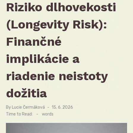
Riziko dlhovekosti
(Longevity Risk):
Finančné
implikácie a
riadenie neistoty
dožitia
By
Lucie Čermáková
Posted
15. 6. 2026
on
Time to Read:
-
words