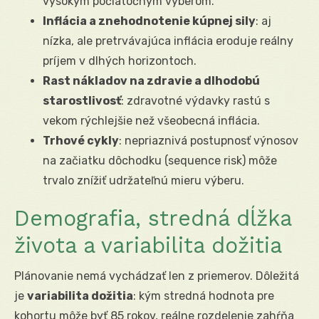
vysokým počiatočným výberom.
Inflácia a znehodnotenie kúpnej sily
: aj
nízka, ale pretrvávajúca inflácia eroduje reálny
príjem v dlhých horizontoch.
Rast nákladov na zdravie a dlhodobú
starostlivosť
: zdravotné výdavky rastú s
vekom rýchlejšie než všeobecná inflácia.
Trhové cykly
: nepriaznivá postupnosť výnosov
na začiatku dôchodku (sequence risk) môže
trvalo znížiť udržateľnú mieru výberu.
Demografia, stredná dĺžka
života a variabilita dožitia
Plánovanie nemá vychádzať len z priemerov. Dôležitá
je
variabilita dožitia
: kým stredná hodnota pre
kohortu môže byť 85 rokov, reálne rozdelenie zahŕňa