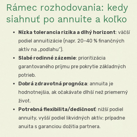
Rámec rozhodovania: kedy
siahnuť po annuite a koľko
Nízka tolerancia rizika a dlhý horizont
: väčší
podiel annuitizácie (napr. 20–40 % finančných
aktív na „podlahu“).
Slabé rodinné zázemie
: prioritizácia
garantovaného príjmu pre pokrytie základných
potrieb.
Dobrá zdravotná prognóza
: annuita je
hodnotnejšia, ak očakávate dlhší než priemerný
život.
Potrebná flexibilita/dedičnosť
: nižší podiel
annuity, vyšší podiel likvidných aktív; prípadne
anuita s garanciou dožitia partnera.