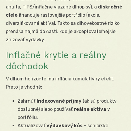
anuita, TIPS/inflačne viazané dlhopisy), a
diskrečné
ciele
financuje rastovejšie portfólio (akcie,
diverzifikované aktíva). Takto sa dlhovekostné riziko
prenáša najmä do časti, kde je akceptovateľnejšie
znižovať výdavky.
Inflačné krytie a reálny
dôchodok
V dlhom horizonte má inflácia kumulatívny efekt.
Preto je vhodné:
Zahrnúť
indexované príjmy
(ak sú produkty
dostupné) alebo používať
reálne aktíva
v
portfóliu.
Aktualizovať
výdavkový kôš
– seniorské