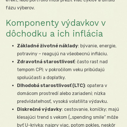
fázu výberov.
Komponenty výdavkov v
dôchodku a ich inflácia
Základné životné náklady
: bývanie, energie,
potraviny – reagujú na všeobecnú infláciu.
Zdravotná starostlivosť
: často rast nad
tempom CPI; v pokročilom veku pribúdajú
spoluúčasti a doplatky.
Dlhodobá starostlivosť (LTC)
: opatera v
domácom prostredí alebo zariadení; nízka
predvídateľnosť, vysoká volatilita výdavku.
Diskrečné výdavky
: cestovanie, koníčky; majú
klesajúci trend s vekom („spending smile“ môže
byť U-krivka: najprv viac, potom pokles, neskôr