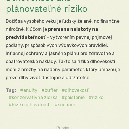
plánovateľné riziko
Dožiť sa vysokého veku je ľudsky želané, no finančne
náročné. Kľúčom je
premena neistoty na
predvídateľnosť
– vytvorením pevnej príjmovej
podlahy, prispôsobivých výdavkových pravidiel,
inflačnej ochrany a jasného plánu pre zdravotné a
opatrovateľské náklady. Takto sa riziko dlhovekosti
mení z hrozby na riadený parameter, ktorý umožňuje
prežiť dlhý život dôstojne a udržateľne.
Tag:
anuity
buffer
dlhovekosť
konzervatívna zložka
poistenie
riziko
Riziko dlhovekosti
scenáre
Previous