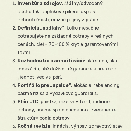
Inventúra zdrojov
: štátny/odvodený
dôchodok, doplnkové piliere, úspory,
nehnuteľnosti, možné príjmy z práce.
Definícia „podlahy“
: koľko mesačne
potrebujete na základné potreby v reálnych
cenách; cieľ – 70–100 % krytia garantovanými
tokmi.
Rozhodnutie o annuitizácii
: aká suma, aká
indexácia, aké doživotné garancie a pre koho
(jednotlivec vs. pár).
Portfólio pre „upside“
: alokácia, rebalancing,
pásma rizika a výdavkové guardrails.
Plán LTC
: poistka, rezervný fond, rodinné
dohody, právne splnomocnenia a zverenecké
štruktúry podľa potreby.
Ročná revízia
: inflácia, výnosy, zdravotný stav,