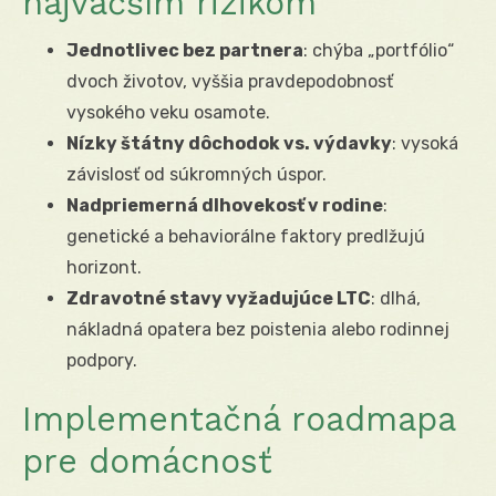
najväčším rizikom
Jednotlivec bez partnera
: chýba „portfólio“
dvoch životov, vyššia pravdepodobnosť
vysokého veku osamote.
Nízky štátny dôchodok vs. výdavky
: vysoká
závislosť od súkromných úspor.
Nadpriemerná dlhovekosť v rodine
:
genetické a behaviorálne faktory predlžujú
horizont.
Zdravotné stavy vyžadujúce LTC
: dlhá,
nákladná opatera bez poistenia alebo rodinnej
podpory.
Implementačná roadmapa
pre domácnosť