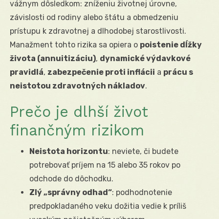
vážnym dôsledkom: zníženiu životnej úrovne,
závislosti od rodiny alebo štátu a obmedzeniu
prístupu k zdravotnej a dlhodobej starostlivosti.
Manažment tohto rizika sa opiera o
poistenie dĺžky
života (annuitizáciu)
,
dynamické výdavkové
pravidlá
,
zabezpečenie proti inflácii
a
prácu s
neistotou zdravotných nákladov
.
Prečo je dlhší život
finančným rizikom
Neistota horizontu
: neviete, či budete
potrebovať príjem na 15 alebo 35 rokov po
odchode do dôchodku.
Zlý „správny odhad“
: podhodnotenie
predpokladaného veku dožitia vedie k príliš