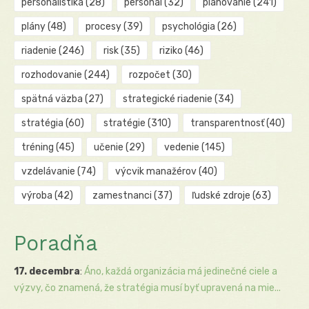
personalistika
(28)
personál
(32)
plánovanie
(241)
plány
(48)
procesy
(39)
psychológia
(26)
riadenie
(246)
risk
(35)
riziko
(46)
rozhodovanie
(244)
rozpočet
(30)
spätná väzba
(27)
strategické riadenie
(34)
stratégia
(60)
stratégie
(310)
transparentnosť
(40)
tréning
(45)
učenie
(29)
vedenie
(145)
vzdelávanie
(74)
výcvik manažérov
(40)
výroba
(42)
zamestnanci
(37)
ľudské zdroje
(63)
Poradňa
17. decembra
:
Áno, každá organizácia má jedinečné ciele a
výzvy, čo znamená, že stratégia musí byť upravená na mie...