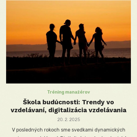
Tréning manažérov
Škola budúcnosti: Trendy vo
vzdelávaní, digitalizácia vzdelávania
Posted
20. 2. 2025
on
V posledných rokoch sme svedkami dynamických