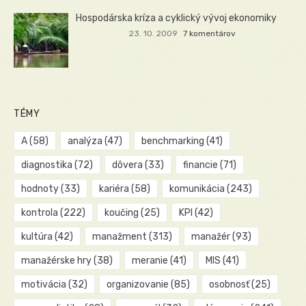
Hospodárska kríza a cyklický vývoj ekonomiky
23. 10. 2009
7 komentárov
TÉMY
A
(58)
analýza
(47)
benchmarking
(41)
diagnostika
(72)
dôvera
(33)
financie
(71)
hodnoty
(33)
kariéra
(58)
komunikácia
(243)
kontrola
(222)
koučing
(25)
KPI
(42)
kultúra
(42)
manažment
(313)
manažér
(93)
manažérske hry
(38)
meranie
(41)
MIS
(41)
motivácia
(32)
organizovanie
(85)
osobnosť
(25)