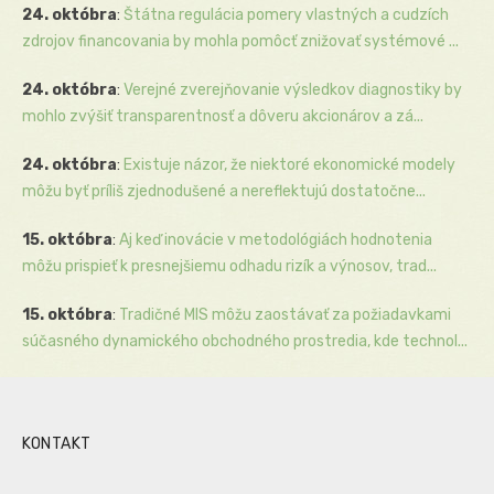
24. októbra
:
Štátna regulácia pomery vlastných a cudzích
zdrojov financovania by mohla pomôcť znižovať systémové ...
24. októbra
:
Verejné zverejňovanie výsledkov diagnostiky by
mohlo zvýšiť transparentnosť a dôveru akcionárov a zá...
24. októbra
:
Existuje názor, že niektoré ekonomické modely
môžu byť príliš zjednodušené a nereflektujú dostatočne...
15. októbra
:
Aj keď inovácie v metodológiách hodnotenia
môžu prispieť k presnejšiemu odhadu rizík a výnosov, trad...
15. októbra
:
Tradičné MIS môžu zaostávať za požiadavkami
súčasného dynamického obchodného prostredia, kde technol...
KONTAKT