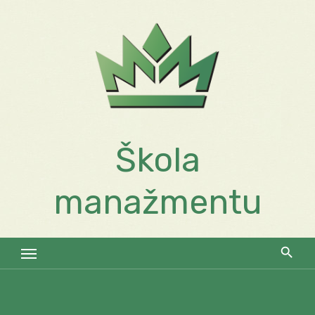
Skip
to
content
Škola
manažmentu