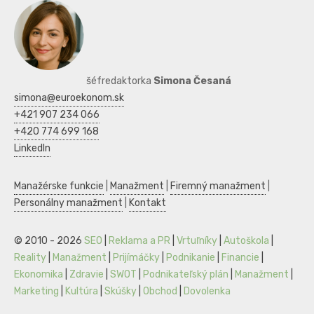
šéfredaktorka
Simona Česaná
simona@euroekonom.sk
+421 907 234 066
+420 774 699 168
LinkedIn
Manažérske funkcie
|
Manažment
|
Firemný manažment
|
Personálny manažment
|
Kontakt
© 2010 - 2026
SEO
|
Reklama a PR
|
Vrtuľníky
|
Autoškola
|
Reality
|
Manažment
|
Prijímáčky
|
Podnikanie
|
Financie
|
Ekonomika
|
Zdravie
|
SWOT
|
Podnikateľský plán
|
Manažment
|
Marketing
|
Kultúra
|
Skúšky
|
Obchod
|
Dovolenka