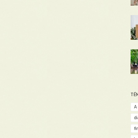
TÉ
A
d
fi