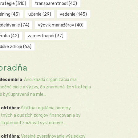
tratégie
(310)
transparentnosť
(40)
réning
(45)
učenie
(29)
vedenie
(145)
zdelávanie
(74)
výcvik manažérov
(40)
ýroba
(42)
zamestnanci
(37)
udské zdroje
(63)
oradňa
 decembra
:
Áno, každá organizácia má
inečné ciele a výzvy, čo znamená, že stratégia
í byť upravená na mie...
 októbra
:
Štátna regulácia pomery
stných a cudzích zdrojov financovania by
la pomôcť znižovať systémové ...
 októbra
:
Verejné zverejňovanie výsledkov