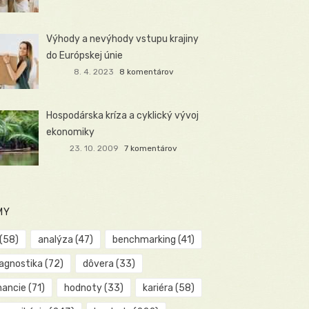
Výhody a nevýhody vstupu krajiny
do Európskej únie
8. 4. 2023
8 komentárov
Hospodárska kríza a cyklický vývoj
ekonomiky
23. 10. 2009
7 komentárov
MY
(58)
analýza
(47)
benchmarking
(41)
iagnostika
(72)
dôvera
(33)
nancie
(71)
hodnoty
(33)
kariéra
(58)