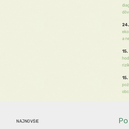
dia
dôv
24.
eko
a n
15.
hod
rizí
15.
pož
obc
Po
NAJNOVŠIE