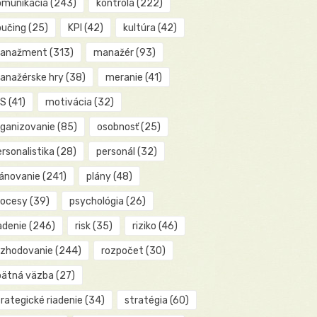
omunikácia
(243)
kontrola
(222)
oučing
(25)
KPI
(42)
kultúra
(42)
anažment
(313)
manažér
(93)
anažérske hry
(38)
meranie
(41)
IS
(41)
motivácia
(32)
rganizovanie
(85)
osobnosť
(25)
rsonalistika
(28)
personál
(32)
lánovanie
(241)
plány
(48)
rocesy
(39)
psychológia
(26)
adenie
(246)
risk
(35)
riziko
(46)
ozhodovanie
(244)
rozpočet
(30)
pätná väzba
(27)
rategické riadenie
(34)
stratégia
(60)