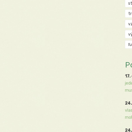
s
t
v
v
ľ
P
17.
jed
mus
24.
vla
moh
24.