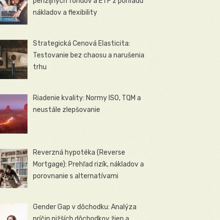
penzijných fondov a ETF z pohľadu
nákladov a flexibility
Strategická Cenová Elasticita:
Testovanie bez chaosu a narušenia
trhu
Riadenie kvality: Normy ISO, TQM a
neustále zlepšovanie
Reverzná hypotéka (Reverse
Mortgage): Prehľad rizík, nákladov a
porovnanie s alternatívami
Gender Gap v dôchodku: Analýza
príčin nižších dôchodkov žien a