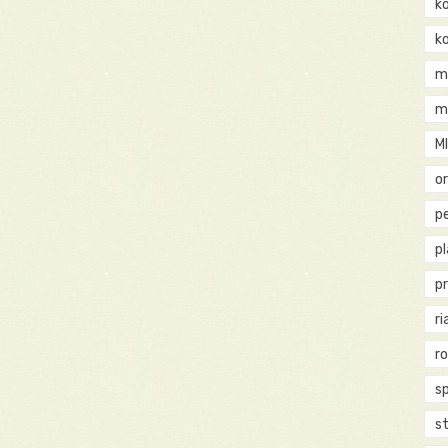
k
k
m
m
M
o
pe
p
p
ri
r
s
st