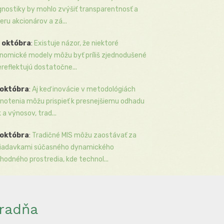
gnostiky by mohlo zvýšiť transparentnosť a
eru akcionárov a zá...
 októbra
:
Existuje názor, že niektoré
nomické modely môžu byť príliš zjednodušené
ereflektujú dostatočne...
 októbra
:
Aj keď inovácie v metodológiách
notenia môžu prispieť k presnejšiemu odhadu
k a výnosov, trad...
 októbra
:
Tradičné MIS môžu zaostávať za
iadavkami súčasného dynamického
hodného prostredia, kde technol...
radňa