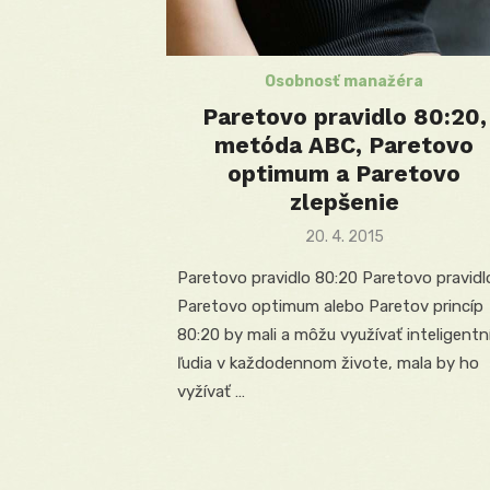
Osobnosť manažéra
Paretovo pravidlo 80:20,
metóda ABC, Paretovo
optimum a Paretovo
zlepšenie
Posted
20. 4. 2015
on
Paretovo pravidlo 80:20 Paretovo pravidl
Paretovo optimum alebo Paretov princíp
80:20 by mali a môžu využívať inteligentn
ľudia v každodennom živote, mala by ho
vyžívať …