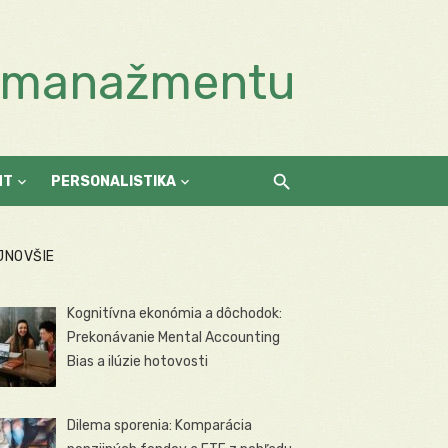
a manažmentu
NT
PERSONALISTIKA
JNOVŠIE
Kognitívna ekonómia a dôchodok:
Prekonávanie Mental Accounting
Bias a ilúzie hotovosti
Dilema sporenia: Komparácia