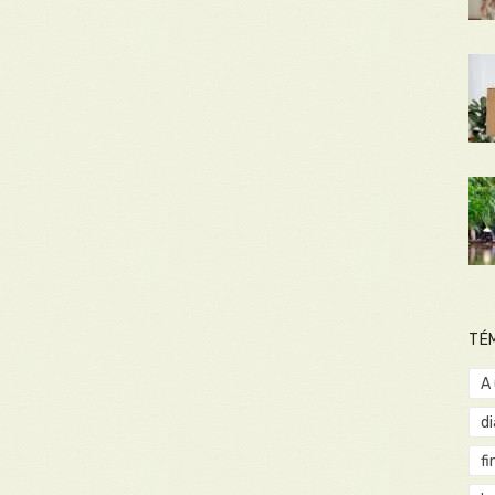
TÉ
A
d
fi