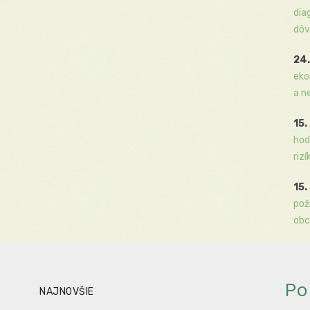
dia
dôv
24.
eko
a n
15.
hod
rizí
15.
pož
obc
Po
NAJNOVŠIE