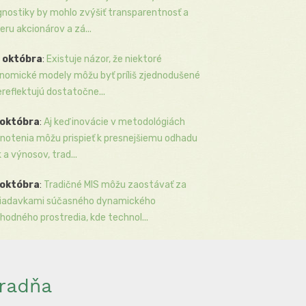
gnostiky by mohlo zvýšiť transparentnosť a
eru akcionárov a zá...
 októbra
:
Existuje názor, že niektoré
nomické modely môžu byť príliš zjednodušené
ereflektujú dostatočne...
 októbra
:
Aj keď inovácie v metodológiách
notenia môžu prispieť k presnejšiemu odhadu
k a výnosov, trad...
 októbra
:
Tradičné MIS môžu zaostávať za
iadavkami súčasného dynamického
hodného prostredia, kde technol...
radňa