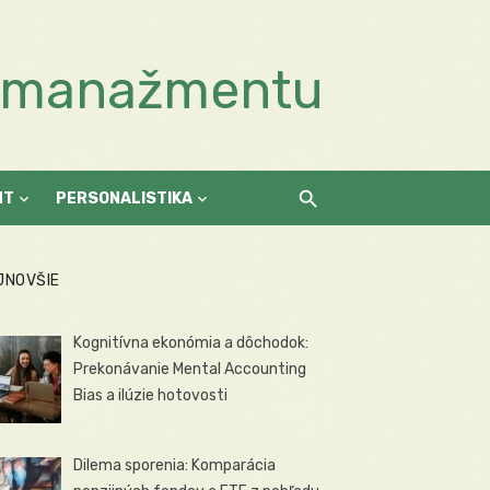
a manažmentu
NT
PERSONALISTIKA
JNOVŠIE
Kognitívna ekonómia a dôchodok:
Prekonávanie Mental Accounting
Bias a ilúzie hotovosti
Dilema sporenia: Komparácia