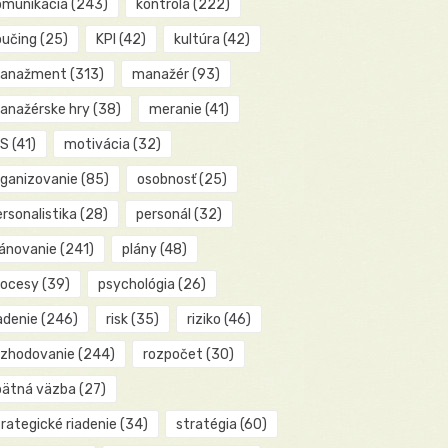
omunikácia
(243)
kontrola
(222)
oučing
(25)
KPI
(42)
kultúra
(42)
anažment
(313)
manažér
(93)
anažérske hry
(38)
meranie
(41)
IS
(41)
motivácia
(32)
rganizovanie
(85)
osobnosť
(25)
rsonalistika
(28)
personál
(32)
lánovanie
(241)
plány
(48)
rocesy
(39)
psychológia
(26)
adenie
(246)
risk
(35)
riziko
(46)
ozhodovanie
(244)
rozpočet
(30)
pätná väzba
(27)
rategické riadenie
(34)
stratégia
(60)