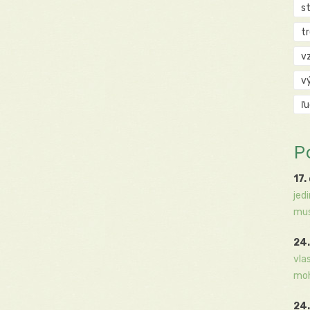
s
t
v
v
ľ
P
17.
jed
mus
24.
vla
moh
24.