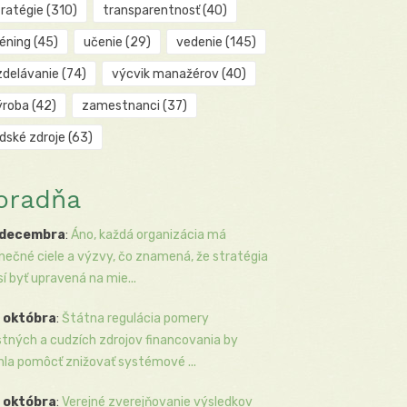
tratégie
(310)
transparentnosť
(40)
réning
(45)
učenie
(29)
vedenie
(145)
zdelávanie
(74)
výcvik manažérov
(40)
ýroba
(42)
zamestnanci
(37)
udské zdroje
(63)
oradňa
 decembra
:
Áno, každá organizácia má
inečné ciele a výzvy, čo znamená, že stratégia
í byť upravená na mie...
 októbra
:
Štátna regulácia pomery
stných a cudzích zdrojov financovania by
la pomôcť znižovať systémové ...
 októbra
:
Verejné zverejňovanie výsledkov