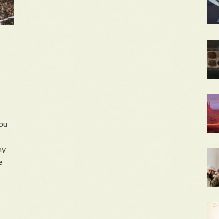
ťou
.
ny
e