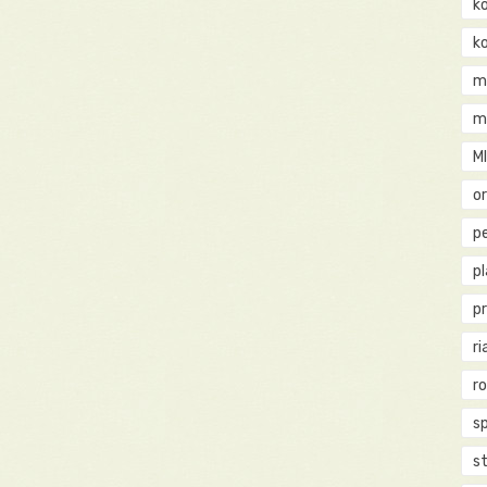
k
k
m
m
M
o
pe
p
p
ri
r
s
st