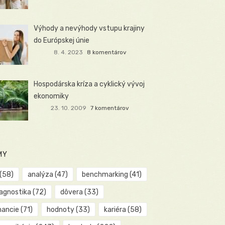
Výhody a nevýhody vstupu krajiny
do Európskej únie
8. 4. 2023
8 komentárov
Hospodárska kríza a cyklický vývoj
ekonomiky
23. 10. 2009
7 komentárov
MY
(58)
analýza
(47)
benchmarking
(41)
iagnostika
(72)
dôvera
(33)
nancie
(71)
hodnoty
(33)
kariéra
(58)