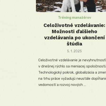
Tréning manažérov
Celoživotné vzdelávanie:
Možnosti ďalšieho
vzdelávania po ukončení
štúdia
Posted
5. 1. 2025
on
Celoživotné vzdelávanie je nevyhnutnos
v dnešnej rýchlo sa meniacej spoločnosti
Technologický pokrok, globalizácia a zme
na trhu práce vyžadujú neustále dopĺňani
vedomostí a rozvoj nových …