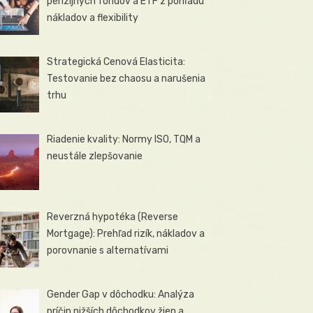
penzijných fondov a ETF z pohľadu
nákladov a flexibility
Strategická Cenová Elasticita:
Testovanie bez chaosu a narušenia
trhu
Riadenie kvality: Normy ISO, TQM a
neustále zlepšovanie
Reverzná hypotéka (Reverse
Mortgage): Prehľad rizík, nákladov a
porovnanie s alternatívami
Gender Gap v dôchodku: Analýza
príčin nižších dôchodkov žien a