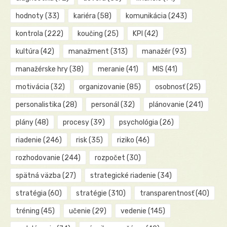
hodnoty
(33)
kariéra
(58)
komunikácia
(243)
kontrola
(222)
koučing
(25)
KPI
(42)
kultúra
(42)
manažment
(313)
manažér
(93)
manažérske hry
(38)
meranie
(41)
MIS
(41)
motivácia
(32)
organizovanie
(85)
osobnosť
(25)
personalistika
(28)
personál
(32)
plánovanie
(241)
plány
(48)
procesy
(39)
psychológia
(26)
riadenie
(246)
risk
(35)
riziko
(46)
rozhodovanie
(244)
rozpočet
(30)
spätná väzba
(27)
strategické riadenie
(34)
stratégia
(60)
stratégie
(310)
transparentnosť
(40)
tréning
(45)
učenie
(29)
vedenie
(145)