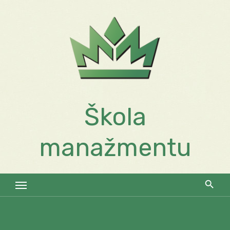
Skip
to
content
Škola
manažmentu