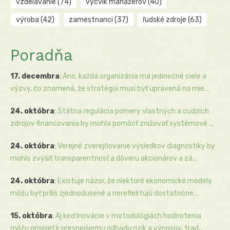
vzdelávanie
(74)
výcvik manažérov
(40)
výroba
(42)
zamestnanci
(37)
ľudské zdroje
(63)
Poradňa
17. decembra
:
Áno, každá organizácia má jedinečné ciele a
výzvy, čo znamená, že stratégia musí byť upravená na mie...
24. októbra
:
Štátna regulácia pomery vlastných a cudzích
zdrojov financovania by mohla pomôcť znižovať systémové ...
24. októbra
:
Verejné zverejňovanie výsledkov diagnostiky by
mohlo zvýšiť transparentnosť a dôveru akcionárov a zá...
24. októbra
:
Existuje názor, že niektoré ekonomické modely
môžu byť príliš zjednodušené a nereflektujú dostatočne...
15. októbra
:
Aj keď inovácie v metodológiách hodnotenia
môžu prispieť k presnejšiemu odhadu rizík a výnosov, trad...