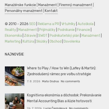
Manažérske funkcie
|
Manažment
|
Firemný manažment
|
Personálny manažment
|
Kontakt
© 2010 - 2026
SEO
|
Reklama a PR
|
Vrtuľníky
|
Autoškola
|
Reality
|
Manažment
|
Prijímáčky
|
Podnikanie
|
Financie
|
Ekonomika
|
Zdravie
|
SWOT
|
Podnikateľský plán
|
Manažment
|
Marketing
|
Kultúra
|
Skúšky
|
Obchod
|
Dovolenka
NAJNOVŠIE
Where to Play / How to Win (Lafley & Martin):
Zjednodušený rámec pre voľbu stratégie
7. 8. 2026
Mato Ondrus
No comments
Kognitívna ekonómia a dôchodok: Prekonávanie
Mental Accounting Bias a ilúzie hotovosti
26. 7. 2026
Lucie Čermáková
No comments