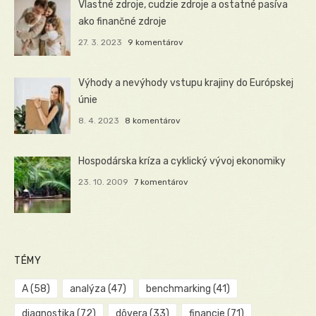
Vlastné zdroje, cudzie zdroje a ostatné pasíva
ako finančné zdroje
27. 3. 2023
9 komentárov
Výhody a nevýhody vstupu krajiny do Európskej
únie
8. 4. 2023
8 komentárov
Hospodárska kríza a cyklický vývoj ekonomiky
23. 10. 2009
7 komentárov
TÉMY
A
(58)
analýza
(47)
benchmarking
(41)
diagnostika
(72)
dôvera
(33)
financie
(71)