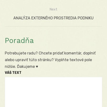
v
post:
Next
článku
Next
ANALÝZA EXTERNÉHO PROSTREDIA PODNIKU
post:
Poradňa
Potrebujete radu? Chcete pridať komentár, doplniť
alebo upraviť túto stránku? Vyplňte textové pole
nižšie. Ďakujeme ♥
VÁŠ TEXT