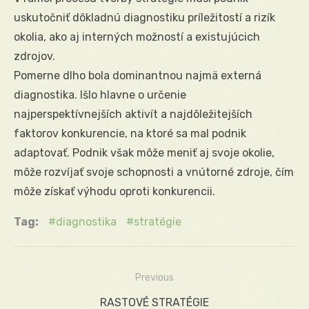
uskutočniť dôkladnú diagnostiku príležitostí a rizík
okolia, ako aj interných možností a existujúcich
zdrojov.
Pomerne dlho bola dominantnou najmä externá
diagnostika. Išlo hlavne o určenie
najperspektívnejších aktivít a najdôležitejších
faktorov konkurencie, na ktoré sa mal podnik
adaptovať. Podnik však môže meniť aj svoje okolie,
môže rozvíjať svoje schopnosti a vnútorné zdroje, čím
môže získať výhodu oproti konkurencii.
Tag:
diagnostika
stratégie
Previous
Navigácia
Previous
RASTOVÉ STRATÉGIE