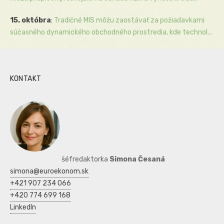
15. októbra
:
Tradičné MIS môžu zaostávať za požiadavkami
súčasného dynamického obchodného prostredia, kde technol...
KONTAKT
šéfredaktorka
Simona Česaná
simona@euroekonom.sk
+421 907 234 066
+420 774 699 168
LinkedIn