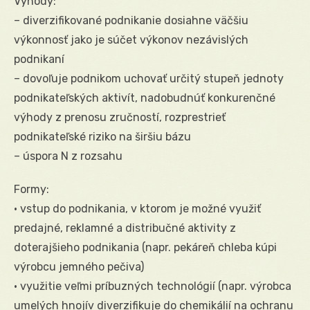
Výhody:
– diverzifikované podnikanie dosiahne väčšiu
výkonnosť jako je súčet výkonov nezávislých
podnikaní
– dovoľuje podnikom uchovať určitý stupeň jednoty
podnikateľských aktivít, nadobudnúť konkurenčné
výhody z prenosu zručností, rozprestrieť
podnikateľské riziko na širšiu bázu
– úspora N z rozsahu
Formy:
• vstup do podnikania, v ktorom je možné využiť
predajné, reklamné a distribučné aktivity z
doterajšieho podnikania (napr. pekáreň chleba kúpi
výrobcu jemného pečiva)
• využitie veľmi príbuzných technológií (napr. výrobca
umelých hnojív diverzifikuje do chemikálií na ochranu