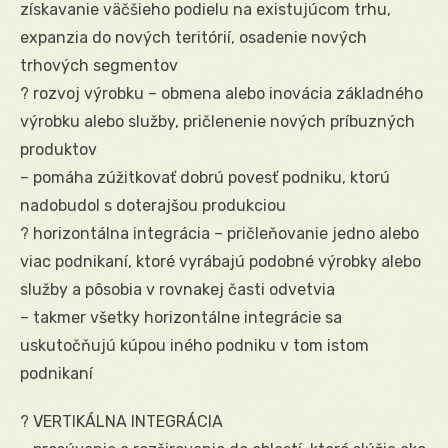
získavanie väčšieho podielu na existujúcom trhu,
expanzia do nových teritórií, osadenie nových
trhových segmentov
? rozvoj výrobku – obmena alebo inovácia základného
výrobku alebo služby, pričlenenie nových príbuzných
produktov
– pomáha zúžitkovať dobrú povesť podniku, ktorú
nadobudol s doterajšou produkciou
? horizontálna integrácia – pričleňovanie jedno alebo
viac podnikaní, ktoré vyrábajú podobné výrobky alebo
služby a pôsobia v rovnakej časti odvetvia
– takmer všetky horizontálne integrácie sa
uskutočňujú kúpou iného podniku v tom istom
podnikaní
? VERTIKÁLNA INTEGRÁCIA