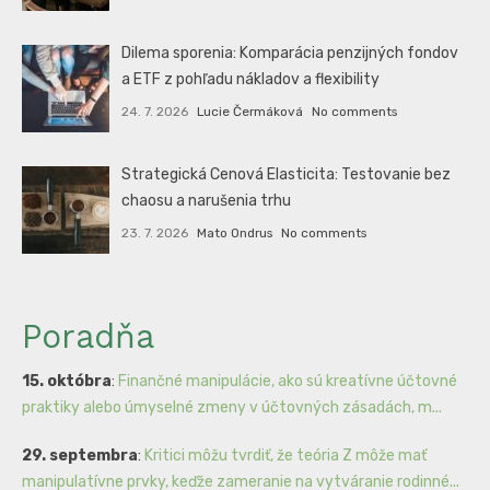
Dilema sporenia: Komparácia penzijných fondov
a ETF z pohľadu nákladov a flexibility
24. 7. 2026
Lucie Čermáková
No comments
Strategická Cenová Elasticita: Testovanie bez
chaosu a narušenia trhu
23. 7. 2026
Mato Ondrus
No comments
Poradňa
15. októbra
:
Finančné manipulácie, ako sú kreatívne účtovné
praktiky alebo úmyselné zmeny v účtovných zásadách, m...
29. septembra
:
Kritici môžu tvrdiť, že teória Z môže mať
manipulatívne prvky, keďže zameranie na vytváranie rodinné...