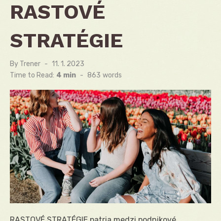
RASTOVÉ
STRATÉGIE
By
Trener
Posted
11. 1. 2023
on
Time to Read:
4 min
-
863
words
RASTOVÉ STRATÉGIE patria medzi podnikové