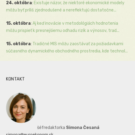
24. októbra
:
Existuje názor, že niektoré ekonomické modely
môžu byť príliš zjednodušené a nereflektujú dostatočne...
15. októbra
:
Aj keď inovácie v metodológiách hodnotenia
môžu prispieť k presnejšiemu odhadu rizík a výnosov, trad...
15. októbra
:
Tradičné MIS môžu zaostávať za požiadavkami
súčasného dynamického obchodného prostredia, kde technol...
KONTAKT
šéfredaktorka
Simona Česaná
simona@euroekonom.sk