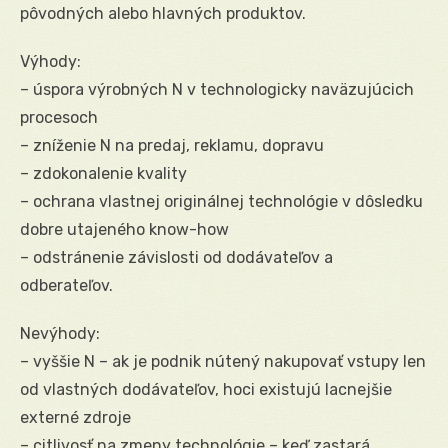
pôvodných alebo hlavných produktov.
Výhody:
– úspora výrobných N v technologicky naväzujúcich
procesoch
– zníženie N na predaj, reklamu, dopravu
– zdokonalenie kvality
– ochrana vlastnej originálnej technológie v dôsledku
dobre utajeného know-how
– odstránenie závislosti od dodávateľov a
odberateľov.
Nevýhody:
– vyššie N – ak je podnik nútený nakupovať vstupy len
od vlastných dodávateľov, hoci existujú lacnejšie
externé zdroje
– citlivosť na zmeny technológie – keď zastará