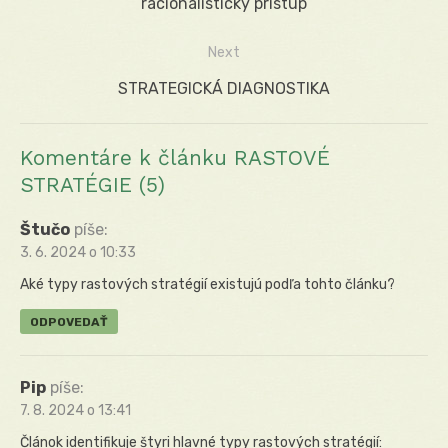
v
post:
racionalistický prístup
článku
Next
Next
STRATEGICKÁ DIAGNOSTIKA
post:
Komentáre k článku RASTOVÉ
STRATÉGIE (5)
Štučo
píše:
3. 6. 2024 o 10:33
Aké typy rastových stratégií existujú podľa tohto článku?
ODPOVEDAŤ
Pip
píše:
7. 8. 2024 o 13:41
Článok identifikuje štyri hlavné typy rastových stratégií: