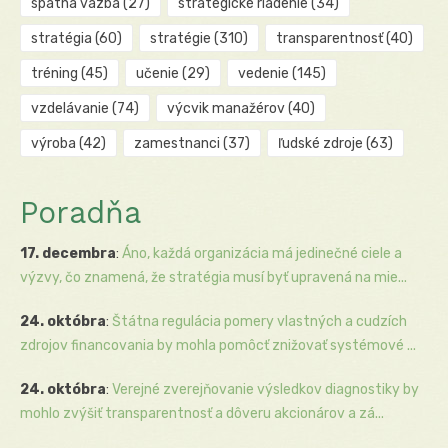
spätná väzba
(27)
strategické riadenie
(34)
stratégia
(60)
stratégie
(310)
transparentnosť
(40)
tréning
(45)
učenie
(29)
vedenie
(145)
vzdelávanie
(74)
výcvik manažérov
(40)
výroba
(42)
zamestnanci
(37)
ľudské zdroje
(63)
Poradňa
17. decembra
:
Áno, každá organizácia má jedinečné ciele a
výzvy, čo znamená, že stratégia musí byť upravená na mie...
24. októbra
:
Štátna regulácia pomery vlastných a cudzích
zdrojov financovania by mohla pomôcť znižovať systémové ...
24. októbra
:
Verejné zverejňovanie výsledkov diagnostiky by
mohlo zvýšiť transparentnosť a dôveru akcionárov a zá...