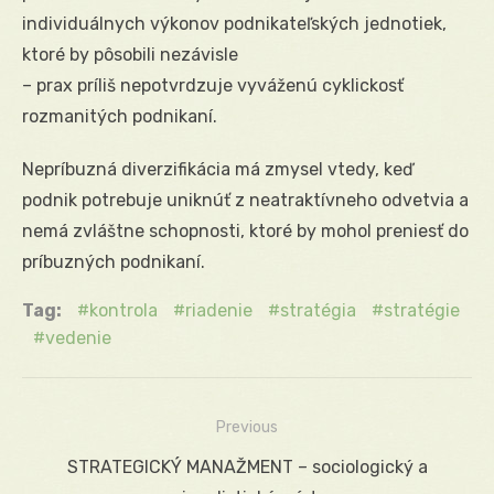
individuálnych výkonov podnikateľských jednotiek,
ktoré by pôsobili nezávisle
– prax príliš nepotvrdzuje vyváženú cyklickosť
rozmanitých podnikaní.
Nepríbuzná diverzifikácia má zmysel vtedy, keď
podnik potrebuje uniknúť z neatraktívneho odvetvia a
nemá zvláštne schopnosti, ktoré by mohol preniesť do
príbuzných podnikaní.
Tag:
kontrola
riadenie
stratégia
stratégie
vedenie
Previous
Navigácia
Previous
STRATEGICKÝ MANAŽMENT – sociologický a