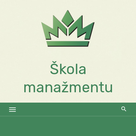
Skip
to
content
Škola
manažmentu