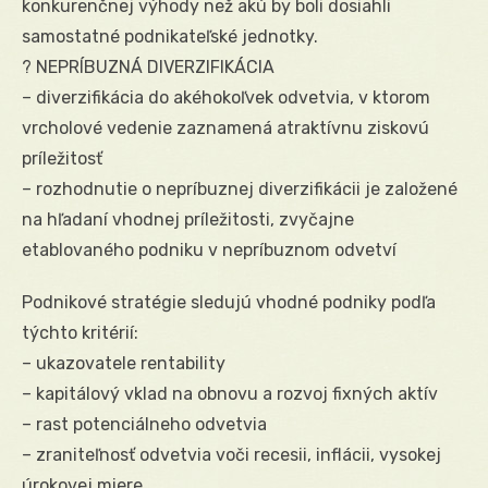
konkurenčnej výhody než akú by boli dosiahli
samostatné podnikateľské jednotky.
? NEPRÍBUZNÁ DIVERZIFIKÁCIA
– diverzifikácia do akéhokoľvek odvetvia, v ktorom
vrcholové vedenie zaznamená atraktívnu ziskovú
príležitosť
– rozhodnutie o nepríbuznej diverzifikácii je založené
na hľadaní vhodnej príležitosti, zvyčajne
etablovaného podniku v nepríbuznom odvetví
Podnikové stratégie sledujú vhodné podniky podľa
týchto kritérií:
– ukazovatele rentability
– kapitálový vklad na obnovu a rozvoj fixných aktív
– rast potenciálneho odvetvia
– zraniteľnosť odvetvia voči recesii, inflácii, vysokej
úrokovej miere