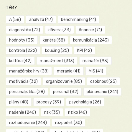
TÉMY
A
(58)
analýza
(47)
benchmarking
(41)
diagnostika
(72)
dôvera
(33)
financie
(71)
hodnoty
(33)
kariéra
(58)
komunikácia
(243)
kontrola
(222)
koučing
(25)
KPI
(42)
kultúra
(42)
manažment
(313)
manažér
(93)
manažérske hry
(38)
meranie
(41)
MIS
(41)
motivácia
(32)
organizovanie
(85)
osobnosť
(25)
personalistika
(28)
personál
(32)
plánovanie
(241)
plány
(48)
procesy
(39)
psychológia
(26)
riadenie
(246)
risk
(35)
riziko
(46)
rozhodovanie
(244)
rozpočet
(30)