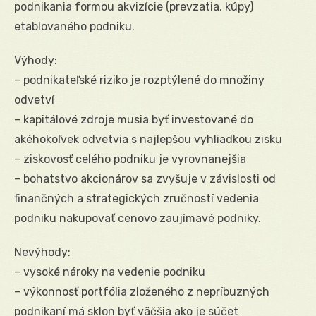
podnikania formou akvizície (prevzatia, kúpy)
etablovaného podniku.
Výhody:
– podnikateľské riziko je rozptýlené do množiny
odvetví
– kapitálové zdroje musia byť investované do
akéhokoľvek odvetvia s najlepšou vyhliadkou zisku
– ziskovosť celého podniku je vyrovnanejšia
– bohatstvo akcionárov sa zvyšuje v závislosti od
finančných a strategických zručností vedenia
podniku nakupovať cenovo zaujímavé podniky.
Nevýhody:
– vysoké nároky na vedenie podniku
– výkonnosť portfólia zloženého z nepríbuzných
podnikaní má sklon byť väčšia ako je súčet