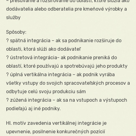
– presúvanie a rozširovanie do oblastí, ktoré slúžia ako
dodávatelia alebo odberatelia pre kmeňové výrobky a
služby
Spôsoby:
? spätná integrácia – ak sa podnikanie rozširuje do
oblasti, ktorá slúži ako dodávateľ
? ústretová integrácia- ak podnikanie preniká do
oblastí, ktoré používajú a spotrebúvajú jeho produkty
? úplná vertikálna integrácia – ak podnik vyrába
všetky vstupy do svojich spracovateľských procesov a
odbytuje celú svoju produkciu sám
? zúžená integrácia – ak sa na vstupoch a výstupoch
podieľajú aj iné podniky.
Hl. motív zavedenia vertikálnej integrácie je
upevnenie, posilnenie konkurečných pozícií