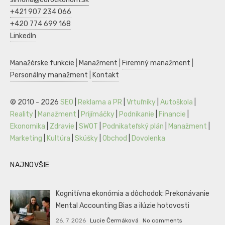
+421 907 234 066
+420 774 699 168
LinkedIn
Manažérske funkcie
|
Manažment
|
Firemný manažment
|
Personálny manažment
|
Kontakt
© 2010 - 2026
SEO
|
Reklama a PR
|
Vrtuľníky
|
Autoškola
|
Reality
|
Manažment
|
Prijímáčky
|
Podnikanie
|
Financie
|
Ekonomika
|
Zdravie
|
SWOT
|
Podnikateľský plán
|
Manažment
|
Marketing
|
Kultúra
|
Skúšky
|
Obchod
|
Dovolenka
NAJNOVŠIE
Kognitívna ekonómia a dôchodok: Prekonávanie
Mental Accounting Bias a ilúzie hotovosti
26. 7. 2026
Lucie Čermáková
No comments