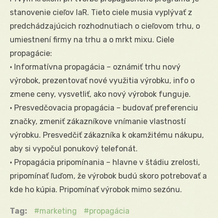
stanovenie cieľov IaR. Tieto ciele musia vyplývať z
predchádzajúcich rozhodnutiach o cieľovom trhu, o
umiestnení firmy na trhu a o mrkt mixu. Ciele
propagácie:
• Informatívna propagácia – oznámiť trhu nový
výrobok, prezentovať nové využitia výrobku, info o
zmene ceny, vysvetliť, ako nový výrobok funguje.
• Presvedčovacia propagácia – budovať preferenciu
značky, zmeniť zákazníkove vnímanie vlastností
výrobku. Presvedčiť zákazníka k okamžitému nákupu,
aby si vypočul ponukový telefonát.
• Propagácia pripomínania – hlavne v štádiu zrelosti,
pripomínať ľuďom, že výrobok budú skoro potrebovať a
kde ho kúpia. Pripomínať výrobok mimo sezónu.
Tag:
marketing
propagácia