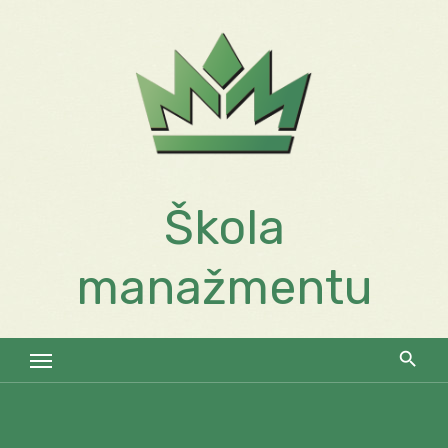
Skip
to
content
Škola
manažmentu