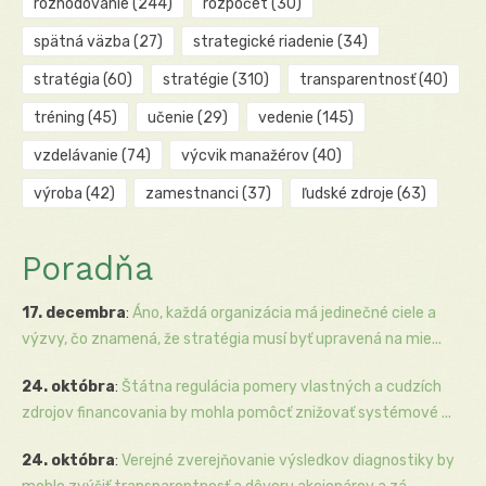
rozhodovanie
(244)
rozpočet
(30)
spätná väzba
(27)
strategické riadenie
(34)
stratégia
(60)
stratégie
(310)
transparentnosť
(40)
tréning
(45)
učenie
(29)
vedenie
(145)
vzdelávanie
(74)
výcvik manažérov
(40)
výroba
(42)
zamestnanci
(37)
ľudské zdroje
(63)
Poradňa
17. decembra
:
Áno, každá organizácia má jedinečné ciele a
výzvy, čo znamená, že stratégia musí byť upravená na mie...
24. októbra
:
Štátna regulácia pomery vlastných a cudzích
zdrojov financovania by mohla pomôcť znižovať systémové ...
24. októbra
:
Verejné zverejňovanie výsledkov diagnostiky by