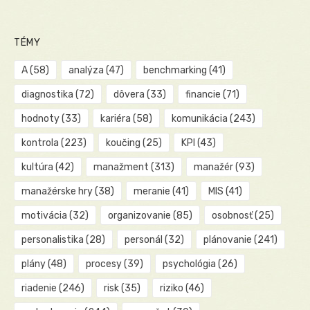
TÉMY
A
(58)
analýza
(47)
benchmarking
(41)
diagnostika
(72)
dôvera
(33)
financie
(71)
hodnoty
(33)
kariéra
(58)
komunikácia
(243)
kontrola
(223)
koučing
(25)
KPI
(43)
kultúra
(42)
manažment
(313)
manažér
(93)
manažérske hry
(38)
meranie
(41)
MIS
(41)
motivácia
(32)
organizovanie
(85)
osobnosť
(25)
personalistika
(28)
personál
(32)
plánovanie
(241)
plány
(48)
procesy
(39)
psychológia
(26)
riadenie
(246)
risk
(35)
riziko
(46)