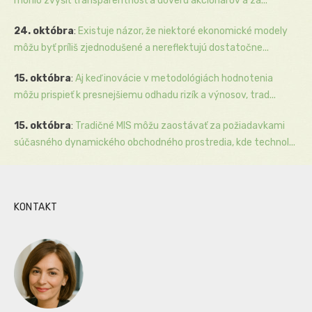
mohlo zvýšiť transparentnosť a dôveru akcionárov a zá...
24. októbra
:
Existuje názor, že niektoré ekonomické modely
môžu byť príliš zjednodušené a nereflektujú dostatočne...
15. októbra
:
Aj keď inovácie v metodológiách hodnotenia
môžu prispieť k presnejšiemu odhadu rizík a výnosov, trad...
15. októbra
:
Tradičné MIS môžu zaostávať za požiadavkami
súčasného dynamického obchodného prostredia, kde technol...
KONTAKT