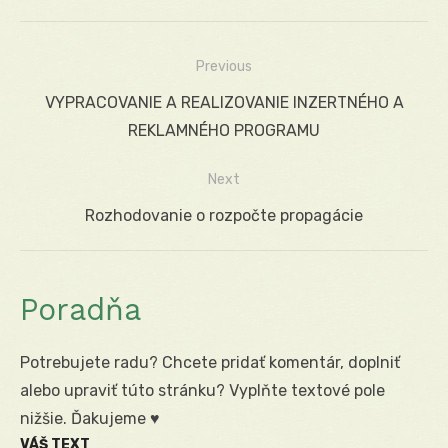
Previous
Navigácia
Previous
VYPRACOVANIE A REALIZOVANIE INZERTNÉHO A
v
post:
REKLAMNÉHO PROGRAMU
článku
Next
Next
Rozhodovanie o rozpočte propagácie
post:
Poradňa
Potrebujete radu? Chcete pridať komentár, doplniť
alebo upraviť túto stránku? Vyplňte textové pole
nižšie. Ďakujeme ♥
VÁŠ TEXT