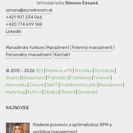
šéfredaktorka
Simona Česaná
simona@euroekonom.sk
+421 907 234 066
+420 774 699 168
LinkedIn
Manažérske funkcie
|
Manažment
|
Firemný manažment
|
Personálny manažment
|
Kontakt
© 2010 - 2026
SEO
|
Reklama a PR
|
Vrtuľníky
|
Autoškola
|
Reality
|
Manažment
|
Prijímáčky
|
Podnikanie
|
Financie
|
Ekonomika
|
Zdravie
|
SWOT
|
Podnikateľský plán
|
Manažment
|
Marketing
|
Kultúra
|
Skúšky
|
Obchod
|
Dovolenka
NAJNOVŠIE
Riadenie procesov a optimalizácia: BPM a
workflow management