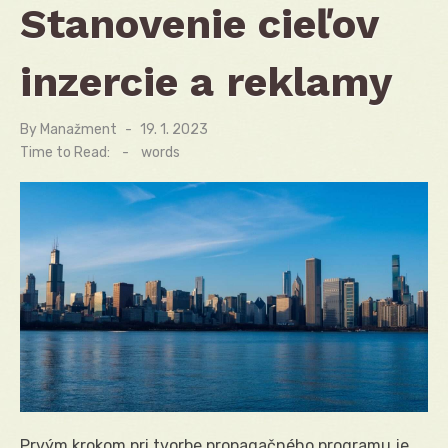
Stanovenie cieľov
inzercie a reklamy
By
Manažment
Posted
19. 1. 2023
on
Time to Read:
-
words
Prvým krokom pri tvorbe propagačného programu je