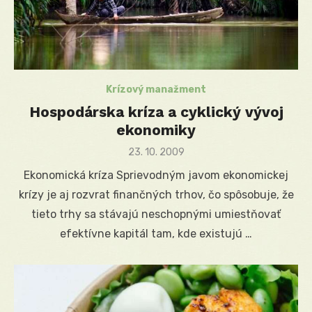
Krízový manažment
Hospodárska kríza a cyklický vývoj
ekonomiky
Posted
23. 10. 2009
on
Ekonomická kríza Sprievodným javom ekonomickej
krízy je aj rozvrat finančných trhov, čo spôsobuje, že
tieto trhy sa stávajú neschopnými umiestňovať
efektívne kapitál tam, kde existujú …