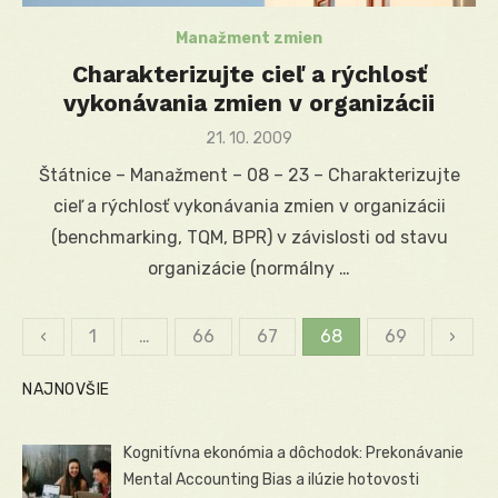
Manažment zmien
Charakterizujte cieľ a rýchlosť
vykonávania zmien v organizácii
Posted
21. 10. 2009
on
Štátnice – Manažment – 08 – 23 – Charakterizujte
cieľ a rýchlosť vykonávania zmien v organizácii
(benchmarking, TQM, BPR) v závislosti od stavu
organizácie (normálny …
‹
1
…
66
67
68
69
›
Stránkovanie
NAJNOVŠIE
príspevkov
Kognitívna ekonómia a dôchodok: Prekonávanie
Mental Accounting Bias a ilúzie hotovosti