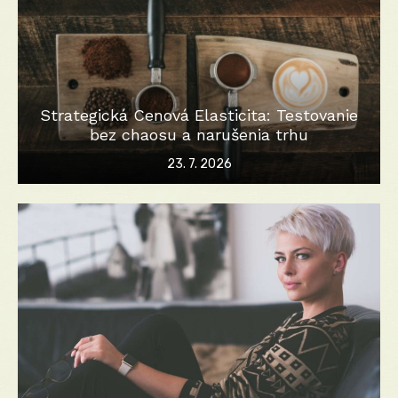
Strategická Cenová Elasticita: Testovanie
bez chaosu a narušenia trhu
Posted
23. 7. 2026
on