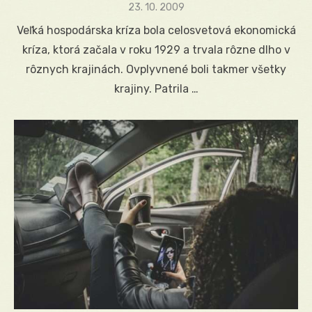
Posted
23. 10. 2009
on
Veľká hospodárska kríza bola celosvetová ekonomická
kríza, ktorá začala v roku 1929 a trvala rôzne dlho v
rôznych krajinách. Ovplyvnené boli takmer všetky
krajiny. Patrila …