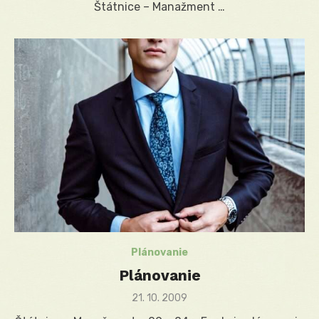
Štátnice – Manažment …
Plánovanie
Plánovanie
Posted
21. 10. 2009
on