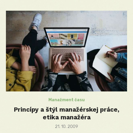
Manažment času
Princípy a štýl manažérskej práce,
etika manažéra
Posted
21. 10. 2009
on