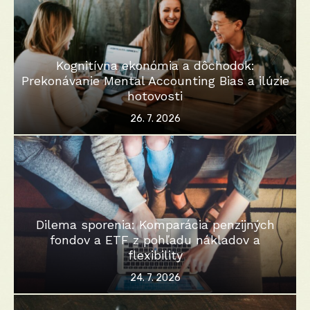
Kognitívna ekonómia a dôchodok:
Prekonávanie Mental Accounting Bias a ilúzie
hotovosti
Posted
26. 7. 2026
on
Dilema sporenia: Komparácia penzijných
fondov a ETF z pohľadu nákladov a
flexibility
Posted
24. 7. 2026
on