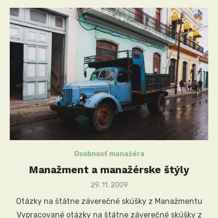
Osobnosť manažéra
Manažment a manažérske štýly
Posted
29. 11. 2009
on
Otázky na štátne záverečné skúšky z Manažmentu
Vypracované otázky na štátne záverečné skúšky z