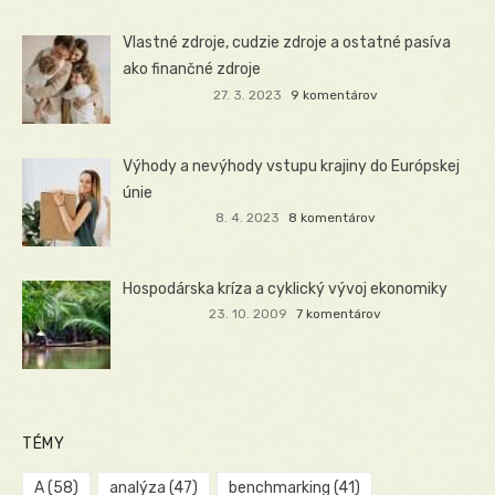
Vlastné zdroje, cudzie zdroje a ostatné pasíva
ako finančné zdroje
27. 3. 2023
9 komentárov
Výhody a nevýhody vstupu krajiny do Európskej
únie
8. 4. 2023
8 komentárov
Hospodárska kríza a cyklický vývoj ekonomiky
23. 10. 2009
7 komentárov
TÉMY
A
(58)
analýza
(47)
benchmarking
(41)