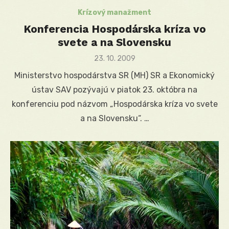
Krízový manažment
Konferencia Hospodárska kríza vo
svete a na Slovensku
Posted
23. 10. 2009
on
Ministerstvo hospodárstva SR (MH) SR a Ekonomický
ústav SAV pozývajú v piatok 23. októbra na
konferenciu pod názvom „Hospodárska kríza vo svete
a na Slovensku“. …