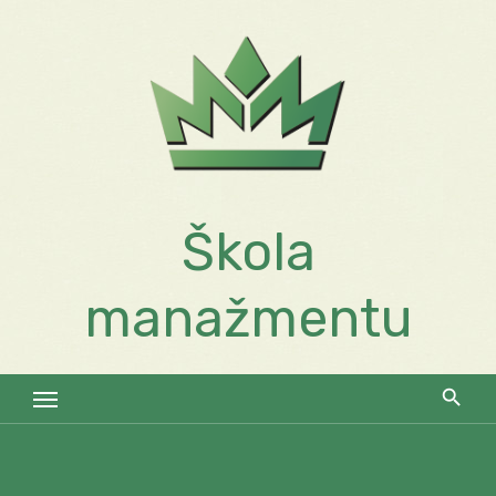
Skip
to
content
Škola
manažmentu