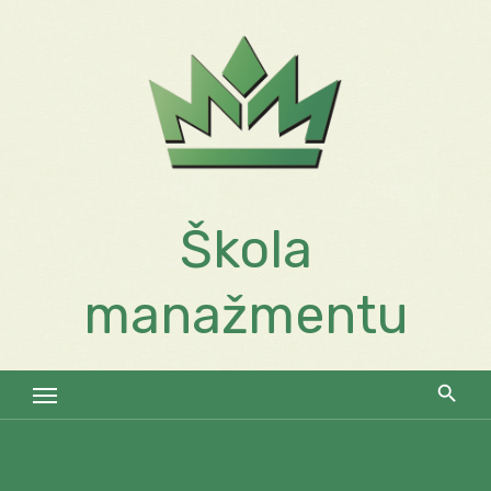
Skip
to
content
Škola
manažmentu