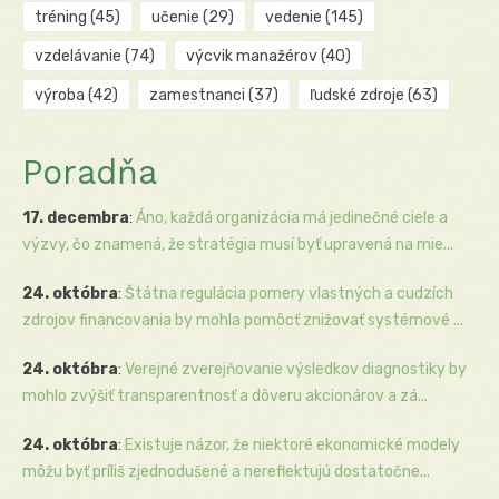
tréning
(45)
učenie
(29)
vedenie
(145)
vzdelávanie
(74)
výcvik manažérov
(40)
výroba
(42)
zamestnanci
(37)
ľudské zdroje
(63)
Poradňa
17. decembra
:
Áno, každá organizácia má jedinečné ciele a
výzvy, čo znamená, že stratégia musí byť upravená na mie...
24. októbra
:
Štátna regulácia pomery vlastných a cudzích
zdrojov financovania by mohla pomôcť znižovať systémové ...
24. októbra
:
Verejné zverejňovanie výsledkov diagnostiky by
mohlo zvýšiť transparentnosť a dôveru akcionárov a zá...
24. októbra
:
Existuje názor, že niektoré ekonomické modely
môžu byť príliš zjednodušené a nereflektujú dostatočne...