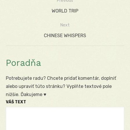
Previous
Navigácia
Previous
WORLD TRIP
v
post:
Next
článku
Next
CHINESE WHISPERS
post:
Poradňa
Potrebujete radu? Chcete pridať komentár, doplniť
alebo upraviť túto stránku? Vyplňte textové pole
nižšie. Ďakujeme ♥
VÁŠ TEXT