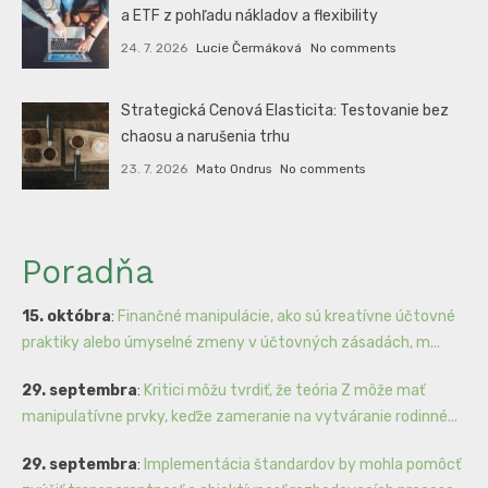
a ETF z pohľadu nákladov a flexibility
24. 7. 2026
Lucie Čermáková
No comments
Strategická Cenová Elasticita: Testovanie bez
chaosu a narušenia trhu
23. 7. 2026
Mato Ondrus
No comments
Poradňa
15. októbra
:
Finančné manipulácie, ako sú kreatívne účtovné
praktiky alebo úmyselné zmeny v účtovných zásadách, m...
29. septembra
:
Kritici môžu tvrdiť, že teória Z môže mať
manipulatívne prvky, keďže zameranie na vytváranie rodinné...
29. septembra
:
Implementácia štandardov by mohla pomôcť