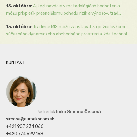
15. októbra
:
Aj keď inovácie v metodológiách hodnotenia
môžu prispieť k presnejšiemu odhadu rizík a výnosov, trad...
15. októbra
:
Tradičné MIS môžu zaostávať za požiadavkami
súčasného dynamického obchodného prostredia, kde technol...
KONTAKT
šéfredaktorka
Simona Česaná
simona@euroekonom.sk
+421 907 234 066
+420 774 699 168