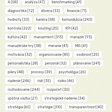
A
(58)
analýza
(47)
benchmarking
(41)
diagnostika
(72)
dôvera
(33)
financie
(71)
hodnoty
(33)
kariéra
(58)
komunikácia
(243)
kontrola
(222)
koučing
(25)
KPI
(42)
kultúra
(42)
manažment
(313)
manažér
(93)
manažérske hry
(38)
meranie
(41)
MIS
(41)
motivácia
(32)
organizovanie
(85)
osobnosť
(25)
personalistika
(28)
personál
(32)
plánovanie
(241)
plány
(48)
procesy
(39)
psychológia
(26)
riadenie
(246)
risk
(35)
riziko
(46)
rozhodovanie
(244)
rozpočet
(30)
spätná väzba
(27)
strategické riadenie
(34)
stratégia
(60)
stratégie
(310)
transparentnosť
(40)