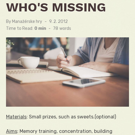
WHO'S MISSING
By
Manažérske hry
Posted
9. 2. 2012
on
Time to Read:
0 min
-
78
words
Materials
: Small prizes, such as sweets.(optional)
Aims
: Memory training, concentration, building