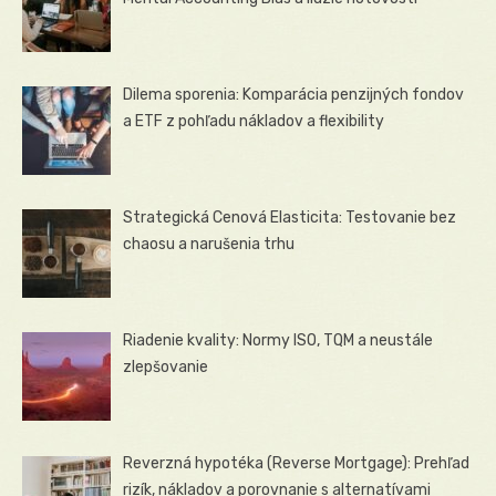
Dilema sporenia: Komparácia penzijných fondov
a ETF z pohľadu nákladov a flexibility
Strategická Cenová Elasticita: Testovanie bez
chaosu a narušenia trhu
Riadenie kvality: Normy ISO, TQM a neustále
zlepšovanie
Reverzná hypotéka (Reverse Mortgage): Prehľad
rizík, nákladov a porovnanie s alternatívami